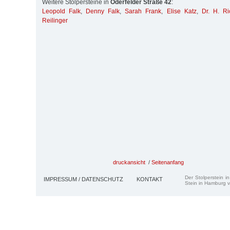
Weitere Stolpersteine in
Oderfelder Straße 42
:
Leopold Falk
,
Denny Falk
,
Sarah Frank
,
Elise Katz
,
Dr. H. R
Reilinger
druckansicht
/
Seitenanfang
Der Stolperstein i
IMPRESSUM / DATENSCHUTZ
KONTAKT
Stein in Hamburg v