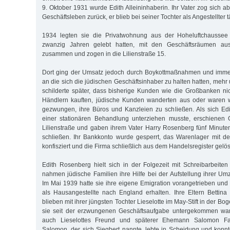
9. Oktober 1931 wurde Edith Alleininhaberin. Ihr Vater zog sich 
Geschäftsleben zurück, er blieb bei seiner Tochter als Angestellter tä
1934 legten sie die Privatwohnung aus der Hoheluftchaussee 
zwanzig Jahren gelebt hatten, mit den Geschäftsräumen au
zusammen und zogen in die Lilienstraße 15.
Dort ging der Umsatz jedoch durch Boykottmaßnahmen und imme
an die sich die jüdischen Geschäftsinhaber zu halten hatten, mehr
schilderte später, dass bisherige Kunden wie die Großbanken ni
Händlern kauften, jüdische Kunden wanderten aus oder waren 
gezwungen, ihre Büros und Kanzleien zu schließen. Als sich E
einer stationären Behandlung unterziehen musste, erschienen
Lilienstraße und gaben ihrem Vater Harry Rosenberg fünf Minuten
schließen. Ihr Bankkonto wurde gesperrt, das Warenlager mit de
konfisziert und die Firma schließlich aus dem Handelsregister gelös
Edith Rosenberg hielt sich in der Folgezeit mit Schreibarbeite
nahmen jüdische Familien ihre Hilfe bei der Aufstellung ihrer Um
Im Mai 1939 hatte sie ihre eigene Emigration vorangetrieben und 
als Hausangestellte nach England erhalten. Ihre Eltern Bettin
blieben mit ihrer jüngsten Tochter Lieselotte im May-Stift in der B
sie seit der erzwungenen Geschäftsaufgabe untergekommen war
auch Lieselottes Freund und späterer Ehemann Salomon Fal
Salomon, der sich Siegbert nannte, lebte in Scheidung und konnte