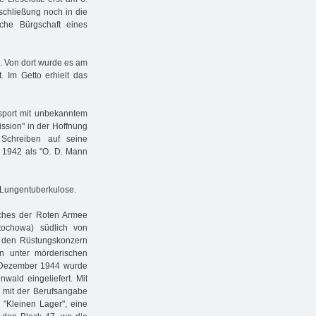
eschließung noch in die
iche Bürgschaft eines
0. Von dort wurde es am
. Im Getto erhielt das
nsport mit unbekanntem
ission" in der Hoffnung
Schreiben auf seine
r 1942 als "O. D. Mann
r Lungentuberkulose.
sches der Roten Armee
tochowa) südlich von
r den Rüstungskonzern
en unter mörderischen
. Dezember 1944 wurde
wald eingeliefert. Mit
d mit der Berufsangabe
 "Kleinen Lager", eine