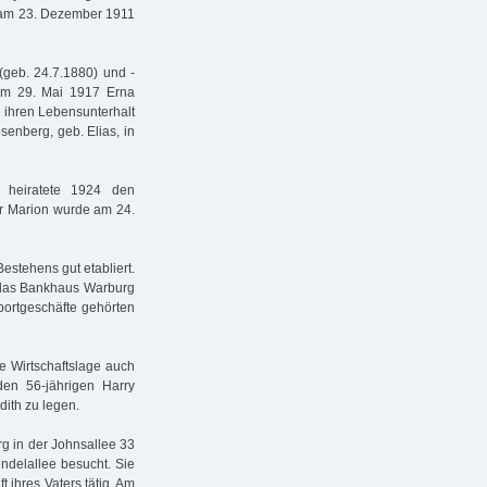
s am 23. Dezember 1911
(geb. 24.7.1880) und -
 am 29. Mai 1917 Erna
e ihren Lebensunterhalt
senberg, geb. Elias, in
, heiratete 1924 den
er Marion wurde am 24.
estehens gut etabliert.
 das Bankhaus Warburg
portgeschäfte gehörten
e Wirtschaftslage auch
den 56-jährigen Harry
ith zu legen.
g in der Johnsallee 33
ndelallee besucht. Sie
 ihres Vaters tätig. Am