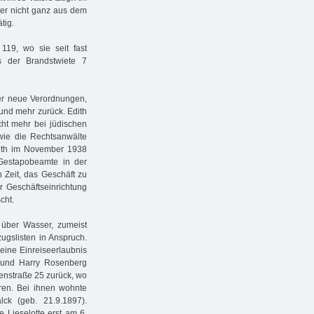
aber nicht ganz aus dem
tig.
119, wo sie seit fast
s der Brandstwiete 7
r neue Verordnungen,
 und mehr zurück. Edith
cht mehr bei jüdischen
wie die Rechtsanwälte
dith im November 1938
 Gestapobeamte in der
 Zeit, das Geschäft zu
r Geschäftseinrichtung
cht.
n über Wasser, zumeist
zugslisten in Anspruch.
eine Einreiseerlaubnis
a und Harry Rosenberg
ogenstraße 25 zurück, wo
en. Bei ihnen wohnte
ck (geb. 21.9.1897).
 Lieselotte erst am 6.