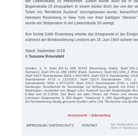
der Löwenstraße 50 mitnehmen. Zuletzt wurde auch sie in da
Bogenstraße 25 einquartiert. In einem letzten Brief, der von der 
Teilen ins "feindliche Ausland" durchgelassen wurde, benachrich
Hermann Rosenberg in New York von ihrer baldigen "Abreise"
wurde ein Stolperstein in der Löwenstraße 50 verlegt.
Ihre Nichte Edith Rosenberg erlebte das Kriegsende in der Emigra
während der Bombardierung Londons am 18. Juni 1944 schwer verl
Stand: September 2018
© Susanne Rosendahl
Quellen: 1; 6; StaH 351-11 AfW 32425 (Rosenberg, Edith); StaH 351-
Hermann); StaH 351-11 AfW 19952 (Falck, Salomon); StaH 621-1/84_2 (Firm
StaH 332-5 Standesämter 8624 u 402/1903; StaH 332-5 Standesämter 1418
Standesämter 8716 u 121/1917; StaH 332-5 Standesämter 1911 u 
Standesämter 5864 u 877/1876; StaH 332-5 Standesämter 9782 u 1467/1
Hamburger Gesellschaft für Genealogie zur Verfügung gestellt von Pete
Washington, bearbeitet von Margot Löhr; Auskunft aus der Gedenkstätte Buc
E-Mail vom 22.3.2016; Das Buch der alten Firmen der Freien und Hanse
Lohmeyer: Stolpersteine, S. 300; Bajohr: "Arisierung" S. 369; Sparr/Eggert: Sto
Zur Nummerierung häufig genutzter Quellen siehe Link "Recherche und Quelle
druckansicht
/
Seitenanfang
Der Stolperstein i
IMPRESSUM / DATENSCHUTZ
KONTAKT
Stein in Hamburg v