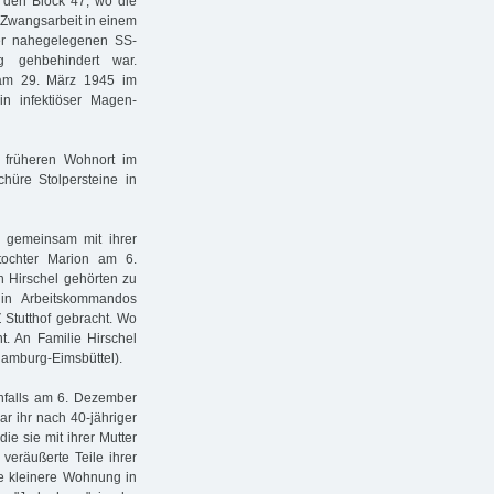
 den Block 47, wo die
Zwangsarbeit in einem
der nahegelegenen SS-
g gehbehindert war.
 am 29. März 1945 im
n infektiöser Magen-
 früheren Wohnort im
chüre Stolpersteine in
 gemeinsam mit ihrer
tochter Marion am 6.
n Hirschel gehörten zu
in Arbeitskommandos
 Stutthof gebracht. Wo
. An Familie Hirschel
 Hamburg-Eimsbüttel).
falls am 6. Dezember
ar ihr nach 40-jähriger
ie sie mit ihrer Mutter
veräußerte Teile ihrer
ie kleinere Wohnung in