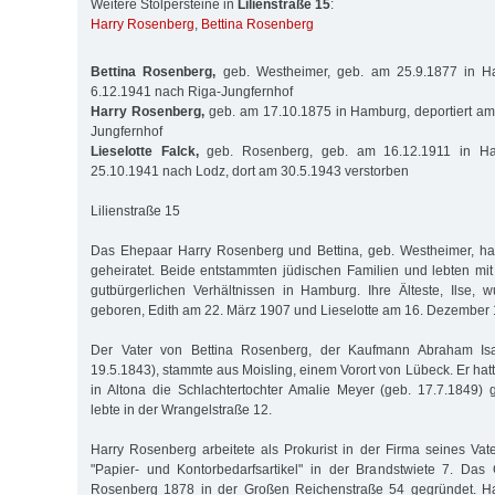
Weitere Stolpersteine in
Lilienstraße 15
:
Harry Rosenberg
,
Bettina Rosenberg
Bettina Rosenberg,
geb. Westheimer, geb. am 25.9.1877 in Ha
6.12.1941 nach Riga-Jungfernhof
Harry Rosenberg,
geb. am 17.10.1875 in Hamburg, deportiert am
Jungfernhof
Lieselotte Falck,
geb. Rosenberg, geb. am 16.12.1911 in Ham
25.10.1941 nach Lodz, dort am 30.5.1943 verstorben
Lilienstraße 15
Das Ehepaar Harry Rosenberg und Bettina, geb. Westheimer, ha
geheiratet. Beide entstammten jüdischen Familien und lebten mit 
gutbürgerlichen Verhältnissen in Hamburg. Ihre Älteste, Ilse,
geboren, Edith am 22. März 1907 und Lieselotte am 16. Dezember 
Der Vater von Bettina Rosenberg, der Kaufmann Abraham Is
19.5.1843), stammte aus Moisling, einem Vorort von Lübeck. Er ha
in Altona die Schlachtertochter Amalie Meyer (geb. 17.7.1849) g
lebte in der Wrangelstraße 12.
Harry Rosenberg arbeitete als Prokurist in der Firma seines Va
"Papier- und Kontorbedarfsartikel" in der Brandstwiete 7. Das
Rosenberg 1878 in der Großen Reichenstraße 54 gegründet. H