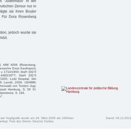
s "Judenhaus" in der
deutschen Zensur nur in
tigte sie ihren Bruder
. Für Dora Rosenberg
tion, jedoch wurde sie
etzt.
11 AfW 4006 (Rosenberg,
enarchiv Ernst Kaufmann);
 u 1714/1904; StaH 332-5
4483/1877; StaH 332-5
920; Lodz Hospital, Der
r W. Landé, 2009, USHMM,
henwald von Torsten Jugi,
stadt Hamburg, S. 58 XI;
lpersteine, S. 184.
n".
n der Kopfgrafik wurde am 29. März 2005 als 1000ster
Stand: 03.12.201
erlegt. Foto des Steins: Gesche Cordes.