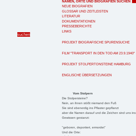
NAMEN, ORTE UND BIOGRAFIEN SUCHEN
NEUE BIOGRAFIEN
GLOSSAR UND ZEITLEISTEN
LITERATUR
DOKUMENTATIONEN
PRESSEBERICHTE
LINKS
PROJEKT BIOGRAFISCHE SPURENSUCHE
FILM "TRANSPORT IN DEN TOD AM 23.9.1940"
PROJEKT STOLPERTONSTEINE HAMBURG
ENGLISCHE ÜBERSETZUNGEN
Vom Stolpern
Die Stolpersteine?
Nein, an ihnen stößt niemand den Fuß
Sie sind ebenerdig ins Pflaster gepflanzt
aber die Namen darauf und die Zeichen sind uns ins
Gewissen gestanzt:
"geboren, deportiert, ermordet"
Und die Orte: