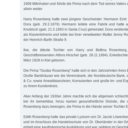
1908 Mitinhaber und führte die Firma nach dem Tod seines Vater
allein weiter.
Harry Rosenberg hatte zwei jüngere Geschwister: Hermann Emil 
Dora (geb. 29.3.1879). Hermann leitete eine Fabrik und hatte
Knobloch (geb. 21.5.1893 in Santa Cruz) geheiratet. Dora verdient
als Klavierlehrerin und lebte bei ihrer verwitweten Mutter Jenny Ro
der Heinrich-Barth-Straße 9.
Ilse, die älteste Tochter von Harry und Bettina Rosenberg
Geschäftsreisenden Alfons Hirschel (geb. 28.11.1894). Enkeltocht
März 1928 in Kiel geboren.
Die Firma "Gustav Rosenberg" hatte sich in den Jahrzehnten ihres B
Große Bankhäuser wie die Vereinsbank, die Norddeutsche Bank,
& Co. sowie Anwaltskanzleien, Konsulenten und große Im- und Ex
zu ihrem Kundenkreis.
Aber Anfang der 1930er Jahre machte sich die allgemein schlecht
bei ihr bemerkbar, hinzu kamen gesundheitliche Gründe, die 
Rosenberg dazu bewogen, die Firma in die Hände seiner Tochter Ed
Edith Rosenberg hatte das private Lyzeum von Dr. Jacob Löwenber
und im Anschluss die Handelsschule von Dr. Oberländer in der Gri
erhielt eine kaufmännische Ausbildung und war seitdem im Geschäft