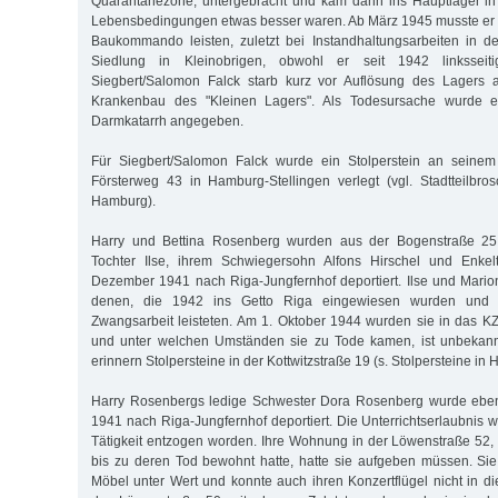
Quarantänezone, untergebracht und kam dann ins Hauptlager in
Lebensbedingungen etwas besser waren. Ab März 1945 musste er 
Baukommando leisten, zuletzt bei Instandhaltungsarbeiten in 
Siedlung in Kleinobrigen, obwohl er seit 1942 linksseiti
Siegbert/Salomon Falck starb kurz vor Auflösung des Lagers
Krankenbau des "Kleinen Lagers". Als Todesursache wurde ei
Darmkatarrh angegeben.
Für Siegbert/Salomon Falck wurde ein Stolperstein an seinem
Försterweg 43 in Hamburg-Stellingen verlegt (vgl. Stadtteilbros
Hamburg).
Harry und Bettina Rosenberg wurden aus der Bogenstraße 25
Tochter Ilse, ihrem Schwiegersohn Alfons Hirschel und Enkel
Dezember 1941 nach Riga-Jungfernhof deportiert. Ilse und Mario
denen, die 1942 ins Getto Riga eingewiesen wurden und 
Zwangsarbeit leisteten. Am 1. Oktober 1944 wurden sie in das KZ
und unter welchen Umständen sie zu Tode kamen, ist unbekannt
erinnern Stolpersteine in der Kottwitzstraße 19 (s. Stolpersteine in
Harry Rosenbergs ledige Schwester Dora Rosenberg wurde eben
1941 nach Riga-Jungfernhof deportiert. Die Unterrichtserlaubnis w
Tätigkeit entzogen worden. Ihre Wohnung in der Löwenstraße 52, d
bis zu deren Tod bewohnt hatte, hatte sie aufgeben müssen. Sie 
Möbel unter Wert und konnte auch ihren Konzertflügel nicht in d