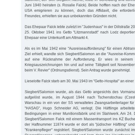
Juni 1940 heiraten (s. Rosalie Falck). Beide hofften nach der Eh
USA emigrieren zu können, doch das Affidavit, die erforderl
Freundes, erhielten sie aus unbekannten Gründen nicht.
Das Ehepaar Falck lebte zuletzt im "Judenhaus" in der Dillstraße 2
25. Oktober 1941 ins Getto "Litzmannstadt" nach Lodz deportiert
Ehepaar eine Unterkunft am Altmarkt 4.
Als es im Mai 1942 eine "Ausreiseaufforderung" für einen Abtra
Ziel erhielt, wandte sich Siegbert/Salomon an die "Ausreise-Komm
auf eine Rücknahme der Aufforderung. Er wies in seinem 
Kriegsauszeichnungen hin und auf seine Tätigkeit seit Novembe
beim V. Revier" (Ordnungsdienst). Sein Antrag wurde genehmigt.
Lieselotte Falck starb am 30. Mai 1943 im "Getto-Hospital" an eine
Siegbert/Salomon wurde, als das Getto angesichts des Vormar
aufgelöst wurde, im August 1944 nach Tschenstochau (Czes
Warschau in ein von der SS verwaltetes Zwangsarbeiterlager fü
"HASAG", Hugo Schneider AG, verlegt. Die Häftlinge arbeitet
Bedingungen in einer Munitionsfabrik und im Stahlwerk. Am 24
Siegbert/Salomon Falck mit einem Massentransport ins KZ Buchen
der Haftnummer 11874 wurde er dort als "jüdischer Häftling" un
"Krankenpfleger" registriert. Siegbert/Salomon wurde zunächst im