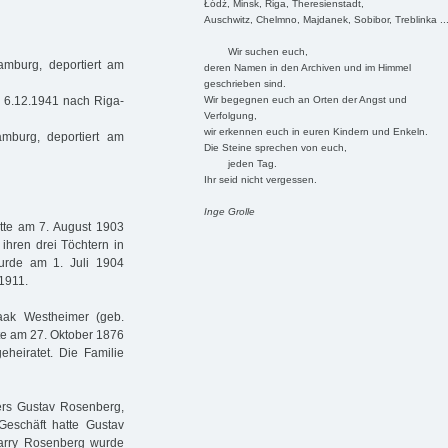
Łódź, Minsk, Riga, Theresienstadt,
Auschwitz, Chelmno, Majdanek, Sobibor, Treblinka ..
Wir suchen euch,
mburg, deportiert am
deren Namen in den Archiven und im Himmel
geschrieben sind.
Wir begegnen euch an Orten der Angst und
 6.12.1941 nach Riga-
Verfolgung,
wir erkennen euch in euren Kindern und Enkeln.
burg, deportiert am
Die Steine sprechen von euch,
jeden Tag.
Ihr seid nicht vergessen.
Inge Grolle
tte am 7. August 1903
ihren drei Töchtern in
 wurde am 1. Juli 1904
1911.
aak Westheimer (geb.
tte am 27. Oktober 1876
eheiratet. Die Familie
ters Gustav Rosenberg,
 Geschäft hatte Gustav
arry Rosenberg wurde