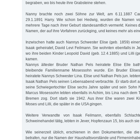
begraben, wo bis heute ihre Grabsteine stehen.
Nanny brachte noch zwei Söhne zur Welt, am 6.11.1887 Car
29.1.1891 Harry. Wie schon bei Hedwig, wurden die Namen von
mehrere Tage nach ihrer Geburt standesamtlich vermerkt. Keines d
Namen, der auf ihre Vorfahren zurückging, und keines mehr als ein
Inzwischen hatte auch Nannys Schwester Elise (geb. 1859) eine
Isaak geheiratet, David Levi Feilmann. Sie wohnten ebenfalls in Jev
wo ihre beiden Kinder Leopold David (geb. 12.4.1885) und Lilli (g
kamen.
Nannys ältester Bruder Nathan Pels heiratete Elise Elle ba
bleibende Familienname Mosessohn wurde. Ein Bruder Elise
heiratete Nannys Schwester Lina. Elise und Nathan Pels jun. lebten
Isaak Nathan Pels seinen Lebensabend verbrachte. Er starb dort
seine Schwiegertochter Elise sechs Jahre später und sein Sohn
Marcus Mosessohn lebten ebenfalls in Achim, bis Lina nach dem
Bremen zog. Dort starb sie 1942. Aus ihrer Ehe waren zwei K
Moses und Lilli, die später in die USA gingen.
Weitere Verwandte von Isaak Feilmann, ebenfalls Schlacht
Schweinehandel tätig, lebten in Jever, Hopfenzaun 15, bis auch s
Wie seinerzeit üblich, erschienen in den Dokumenten, die di
betrafen, nur die Namen der Haushaltsvorstände und Firmeninhaber