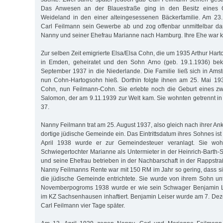
Das Anwesen an der Blauestraße ging in den Besitz eines O
Weideland in den einer alteingesessenen Bäckerfamilie. Am 23
Carl Feilmann sein Gewerbe ab und zog offenbar unmittelbar da
Nanny und seiner Ehefrau Marianne nach Hamburg. Ihre Ehe war k
Zur selben Zeit emigrierte Elsa/Elsa Cohn, die um 1935 Arthur Har
in Emden, geheiratet und den Sohn Arno (geb. 19.1.1936) be
September 1937 in die Niederlande. Die Familie ließ sich in Ams
nun Cohn-Hartogsohn hieß. Dorthin folgte ihnen am 25. Mai 193
Cohn, nun Feilmann-Cohn. Sie erlebte noch die Geburt eines zw
Salomon, der am 9.11.1939 zur Welt kam. Sie wohnten getrennt in 
37.
Nanny Feilmann trat am 25. August 1937, also gleich nach ihrer Ank
dortige jüdische Gemeinde ein. Das Eintrittsdatum ihres Sohnes ist 
April 1938 wurde er zur Gemeindesteuer veranlagt. Sie wo
Schwiegertochter Marianne als Untermieter in der Heinrich-Barth-
und seine Ehefrau betrieben in der Nachbarschaft in der Rappstr
Nanny Feilmanns Rente war mit 150 RM im Jahr so gering, dass sie
die jüdische Gemeinde entrichtete. Sie wurde von ihrem Sohn un
Novemberpogroms 1938 wurde er wie sein Schwager Benjamin Le
im KZ Sachsenhausen inhaftiert. Benjamin Leiser wurde am 7. De
Carl Feilmann vier Tage später.