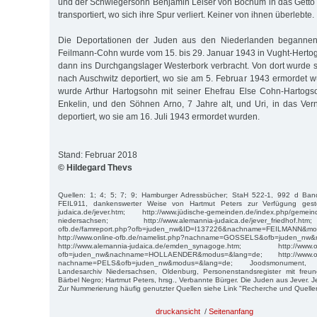
und der Schwiegersohn Benjamin Leiser von Bochum in das Getto
transportiert, wo sich ihre Spur verliert. Keiner von ihnen überlebte.
Die Deportationen der Juden aus den Niederlanden begannen 
Feilmann-Cohn wurde vom 15. bis 29. Januar 1943 in Vught-Hertog
dann ins Durchgangslager Westerbork verbracht. Von dort wurde 
nach Auschwitz deportiert, wo sie am 5. Februar 1943 ermordet w
wurde Arthur Hartogsohn mit seiner Ehefrau Else Cohn-Hartog
Enkelin, und den Söhnen Arno, 7 Jahre alt, und Uri, in das Ver
deportiert, wo sie am 16. Juli 1943 ermordet wurden.
Stand: Februar 2018
© Hildegard Thevs
Quellen: 1; 4; 5; 7; 9; Hamburger Adressbücher; StaH 522-1, 992 d Band
FEIL911, dankenswerter Weise von Hartmut Peters zur Verfügung gestell
judaica.de/jever.htm; http://www.jüdische-gemeinden.de/index.php/gemein
niedersachsen; http://www.alemannia-judaica.de/jever_friedhof.h
ofb.de/famreport.php?ofb=juden_nw&ID=I137226&nachname=FEILMANN&mo
http://www.online-ofb.de/namelist.php?nachname=GOSSELS&ofb=juden_nw
http://www.alemannia-judaica.de/emden_synagoge.htm; http://www.onli
ofb=juden_nw&nachname=HOLLAENDER&modus=&lang=de; http://www.onli
nachname=PELS&ofb=juden_nw&modus=&lang=de; Joodsmonument, 
Landesarchiv Niedersachsen, Oldenburg, Personenstandsregister mit freun
Bärbel Negro; Hartmut Peters, hrsg., Verbannte Bürger. Die Juden aus Jever. J
Zur Nummerierung häufig genutzter Quellen siehe Link "Recherche und Quelle
druckansicht
/
Seitenanfang