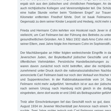
ergab sich aus den jüdischen und christlichen Feiertagen. An 
auch nichtjüdische Kollegen und Vereinsmitglieder teil. Die Schü
eine halbe Stunde vorher beim "Goldenen Engel" zur Trauer
Kilometer entfernten Friedhof führte. Dort ist Isaak Feilmann
Gegensatz zu dem seiner Kinder Leopold und Hedwig, nicht mehr a
Frieda und Hermann Cohn kehrten von Hooksiel nach Jever in di
vielleicht, um Carl Feilmann bei der Führung des Betriebs zu unt
gesundheitlichen Gründen. Am 3. März 1932 starb Arno Cohn mit 
seiner Eltern, zwei Jahre folgte ihm Hermann Cohn im Sophienstift 
Der Machtübergabe an Hitler folgten weitreichende Eingriffe in d
Jeverschen Juden, der Boykottaufruf jüdischer Geschäfte und 
öffentlichen Viehmärkten. Persönliche Handelbeziehungen zu 
waren davon zunächst noch nicht betroffen, aber die nichtjüdi
zunehmend unter Druck durch die nationalsozialistischen Nachba
annoncierte Carl Feilmann bald nur noch den Verkauf von frischer G
und Suppenknochen. In der Rabbinatskassenliste vom 14. Sep
Feilmann nicht mehr aufgeführt. Vermutlich ist er aus der jüdis
nach seinem Umzug nach Hamburg nicht gleich in die dorti
eingetreten, denn dort wurde er erst 1940 als Beitragszahler geführt
Trotz aller Einschränkungen lief das Geschäft noch so gut, das
August 1934 im Jevener Wochenblatt per Annonce nach einem "
suchte. Zwei Jahre später jedoch gab Carl Feilmann seinen ges