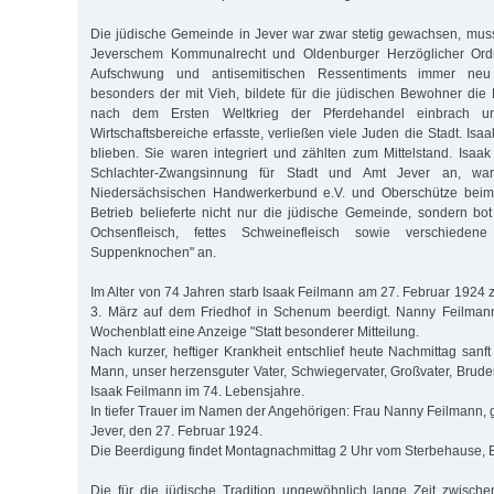
Die jüdische Gemeinde in Jever war zwar stetig gewachsen, mus
Jeverschem Kommunalrecht und Oldenburger Herzöglicher Ordnu
Aufschwung und antisemitischen Ressentiments immer neu
besonders der mit Vieh, bildete für die jüdischen Bewohner die 
nach dem Ersten Weltkrieg der Pferdehandel einbrach und
Wirtschaftsbereiche erfasste, verließen viele Juden die Stadt. I
blieben. Sie waren integriert und zählten zum Mittelstand. Isaa
Schlachter-Zwangsinnung für Stadt und Amt Jever an, war
Niedersächsischen Handwerkerbund e.V. und Oberschütze beim 
Betrieb belieferte nicht nur die jüdische Gemeinde, sondern bot f
Ochsenfleisch, fettes Schweinefleisch sowie verschiede
Suppenknochen" an.
Im Alter von 74 Jahren starb Isaak Feilmann am 27. Februar 192
3. März auf dem Friedhof in Schenum beerdigt. Nanny Feilmann
Wochenblatt eine Anzeige "Statt besonderer Mitteilung.
Nach kurzer, heftiger Krankheit entschlief heute Nachmittag sanf
Mann, unser herzensguter Vater, Schwiegervater, Großvater, Brud
Isaak Feilmann im 74. Lebensjahre.
In tiefer Trauer im Namen der Angehörigen: Frau Nanny Feilmann, g
Jever, den 27. Februar 1924.
Die Beerdigung findet Montagnachmittag 2 Uhr vom Sterbehause, Bla
Die für die jüdische Tradition ungewöhnlich lange Zeit zwisch