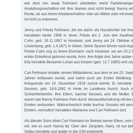
wie dem von Isaak Feilmann arbeiteten meist Familienange
Anstellungsverhältnis mit. Ihre Namen sind nicht belegt. Nanny erh
Rente, ob aus ihrem Arbeitsverhältnis oder als Witwe oder mit eine
ist nicht zu erkennen.
Jenny und Frieda Feilmann, die bis dahin als Haustöchter bei ihre
heirateten beide 1908 in Jever, Frieda am 2. Juni den Kauf
Cohn, geb. 26.11.1867 in Hooksiel, und Jenny am 24. Oktober
Lindenberg, geb. 1.4.1871 in Vilsen. Seine Spuren führen nach Arg
Frieda Cohn zog zu ihrem Ehemann nach Hooksiel, wo am 20.2.
erstes Enkelkind geboren wurde, Arno. Ihm folgte drei Jahre später 
Ella heiratete Benjamin Leiser aus Kerpen (geb. 12.7.1885) und z
Carl Feilmann leistete seinen Militärdienst, aus dem er am 23. Sep
Jahren entlassen wurde, und nahm auch am Ersten Weltkrieg t
Kriegsende am 16. Dezember 1918 zurück kehrte. Er heiratete
Gossels, geb. 18.6.1892 in Hinte im Landkreis Aurich. Auch 
Schlachterfamilie. Ihre Eltern, Isachar Gossels, und die Mutter,
waren wie Nanny Feilmann-Pels durch Verwandtschaft eng mit der
Emden verbunden. Wahrscheinlich lebte Isachar Gossels mit seiner
Emden, vermutlich heirateten Marianne und Carl Feilmann dort.
Als ältester Sohn blieb Carl Feilmann im Betrieb seiner Eltern, und
mit, wie es auch Nanny tat. Über den Jüngsten, Harry, ist nur be
Soltau heiratete und später in die USA emigrierte.