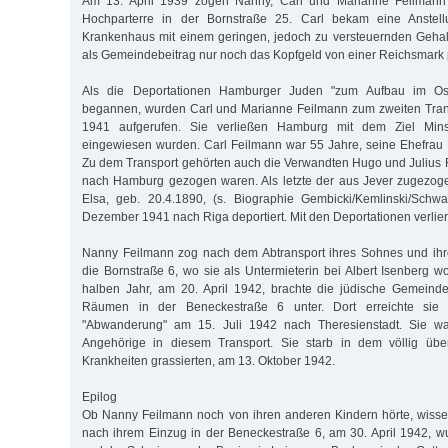
Am 13. April 1939 zogen Nanny, Carl und Marianne Feilman
Hochparterre in der Bornstraße 25. Carl bekam eine Anstellu
Krankenhaus mit einem geringen, jedoch zu versteuernden Gehal
als Gemeindebeitrag nur noch das Kopfgeld von einer Reichsmark 
Als die Deportationen Hamburger Juden "zum Aufbau im Os
begannen, wurden Carl und Marianne Feilmann zum zweiten Tra
1941 aufgerufen. Sie verließen Hamburg mit dem Ziel Mins
eingewiesen wurden. Carl Feilmann war 55 Jahre, seine Ehefrau 
Zu dem Transport gehörten auch die Verwandten Hugo und Julius F
nach Hamburg gezogen waren. Als letzte der aus Jever zugezo
Elsa, geb. 20.4.1890, (s. Biographie Gembicki/Kemlinski/Sch
Dezember 1941 nach Riga deportiert. Mit den Deportationen verlier
Nanny Feilmann zog nach dem Abtransport ihres Sohnes und ihre
die Bornstraße 6, wo sie als Untermieterin bei Albert Isenberg 
halben Jahr, am 20. April 1942, brachte die jüdische Gemeinde
Räumen in der Beneckestraße 6 unter. Dort erreichte sie 
"Abwanderung" am 15. Juli 1942 nach Theresienstadt. Sie wa
Angehörige in diesem Transport. Sie starb in dem völlig über
Krankheiten grassierten, am 13. Oktober 1942.
Epilog
Ob Nanny Feilmann noch von ihren anderen Kindern hörte, wisse
nach ihrem Einzug in der Beneckestraße 6, am 30. April 1942, wu