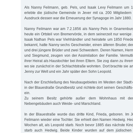
Als Nanny Feilmann, geb. Pels, und Isaak Levy Feilmann um 18
erlebte die jüdische Gemeinde in Jever mit ca. 200 Mitgliedern 
Ausdruck dessen war die Erneuerung der Synagoge im Jahr 1880.
Nanny Feilmann war am 7.2.1856 als Nanny Pels in Gnarrenbur
heute ein Ortsteil von Bremervörde, in dem seinerzeit nur wenige 
Isaak Nathan Pels war Viehhändler und heiratete um 1850 Friede
bekannt, hatte Nanny sechs Geschwister, einen älteren Bruder, d
und drei jüngere Brüder und zwei Schwestern. Deren Namen, Herma
und Siegmund, zeugen von der Assimilation der Familie. Vermutl
ihrer Heirat als Haustochter bei ihren Eltern. Sie zog dann zu ih
wo sie zunächst in der Schlachtstraße wohnten. Dort brachte sie a
Jenny zur Welt und ein Jahr später den Sohn Leopold.
Nach der Erschließung des Neubaugebietes im Westen der Stadt 
in der Blauestraße Grundbesitz und richtete dort seinen Geschäft
ein.
Zu seinem Besitz gehörte außer dem Wohnhaus mit de
Nebengebäuden auch Weide- und Marschland.
In der Blauestraße wurde das dritte Kind, Frieda, geboren. Im
Feilmann wieder eine Tochter. Sie erhielt den Namen Hedwig. H
Wochen alt, als Leopold starb. Noch bevor 1885 das nächste Kind
starb auch Hedwig. Beide Kinder wurden auf dem jüdischen