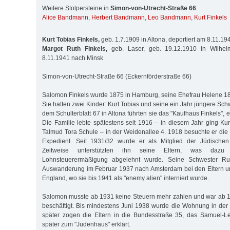
Weitere Stolpersteine in
Simon-von-Utrecht-Straße 66
:
Alice Bandmann
,
Herbert Bandmann
,
Leo Bandmann
,
Kurt Finkels
Kurt Tobias Finkels,
geb. 1.7.1909 in Altona, deportiert am 8.11.1
Margot Ruth Finkels,
geb. Laser, geb. 19.12.1910 in Wilhelm
8.11.1941 nach Minsk
Simon-von-Utrecht-Straße 66 (Eckernförderstraße 66)
Salomon Finkels wurde 1875 in Hamburg, seine Ehefrau Helene 1
Sie hatten zwei Kinder: Kurt Tobias und seine ein Jahr jüngere Sch
dem Schulterblatt 67 in Altona führten sie das "Kaufhaus Finkels", 
Die Familie lebte spätestens seit 1916 – in diesem Jahr ging Kur
Talmud Tora Schule – in der Weidenallee 4. 1918 besuchte er die 
Expedient. Seit 1931/32 wurde er als Mitglied der Jüdischen
Zeitweise unterstützten ihn seine Eltern, was dazu
Lohnsteuerermäßigung abgelehnt wurde. Seine Schwester Rut
Auswanderung im Februar 1937 nach Amsterdam bei den Eltern un
England, wo sie bis 1941 als "enemy alien" interniert wurde.
Salomon musste ab 1931 keine Steuern mehr zahlen und war ab 1
beschäftigt. Bis mindestens Juni 1938 wurde die Wohnung in der
später zogen die Eltern in die Bundesstraße 35, das Samuel-Le
später zum "Judenhaus" erklärt.