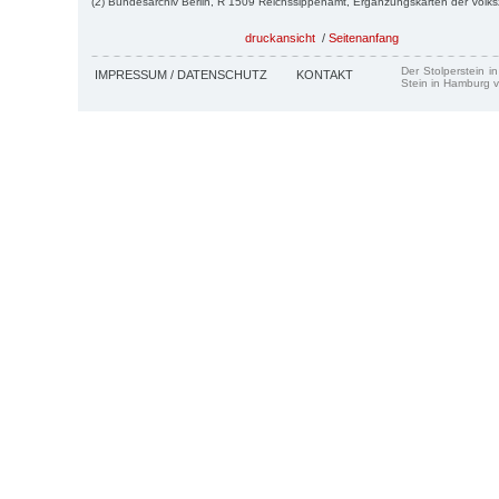
(2) Bundesarchiv Berlin, R 1509 Reichssippenamt, Ergänzungskarten der Volk
druckansicht
/
Seitenanfang
Der Stolperstein i
IMPRESSUM / DATENSCHUTZ
KONTAKT
Stein in Hamburg v