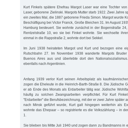
Kurt Finkels spätere Ehefrau Margot Laser war eine Tochter v
Laser, geborene Zielinski. Margots Mutter starb 1922. Zwei Jahre sp
ein zweites Mal, die 1887 geborene Frieda Simon. Margot wurde Ko
Beschäftigung bei Victor Franck, Große Bleichen 31. Im August 193
Hamburg besteuert. Sie wohnte zunächst in der Bogenstraße 24, 
Rentzelstraße 10, wo sie bei Finkel wohnte. Sie wechselte ihr
einmal in die Rappstraße 2, wohnte dort bei Sekkel.
Im Juni 1938 heirateten Margot und Kurt und bezogen eine e
Rutschbahn 27. Im November 1938 wanderte Margots Bruder 
Buenos Aires aus und überlebte dort den Nationalsozialismus. 
ebenfalls nach Argentinien.
Anfang 1939 verlor Kurt seinen Arbeitsplatz als kaufmännischer
zogen die Eheleute in die Heinrich-Barth-Straße 8. Die Jüdische 
er ab Ende des Monats als Erdarbeiter tätig war. Jüdische Wohl
häufig zu solchen Zwangsarbeiten verpflichtet. Für Kurt Fink
"Erdarbeiter" die Berufsbezeichnung, mit der er zwei Jahre später a
nach Minsk geführt wurde, Kurt galt hingegen weiterhin als E
wohnte das Ehepaar – so registrierte es die Volkszählung – in de
1.
Sie blieben bis Mitte Juli 1940 und zogen dann zu Bandmanns i