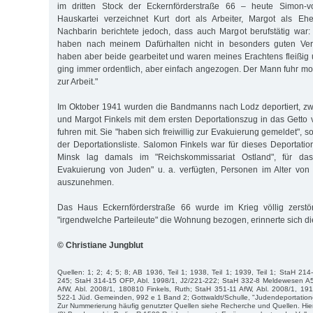
im dritten Stock der Eckernförderstraße 66 – heute Simon-vo
Hauskartei verzeichnet Kurt dort als Arbeiter, Margot als Eh
Nachbarin berichtete jedoch, dass auch Margot berufstätig war:
haben nach meinem Dafürhalten nicht in besonders guten Verh
haben aber beide gearbeitet und waren meines Erachtens fleißig
ging immer ordentlich, aber einfach angezogen. Der Mann fuhr m
zur Arbeit."
Im Oktober 1941 wurden die Bandmanns nach Lodz deportiert, zw
und Margot Finkels mit dem ersten Deportationszug in das Getto v
fuhren mit. Sie "haben sich freiwillig zur Evakuierung gemeldet", so
der Deportationsliste. Salomon Finkels war für dieses Deportations
Minsk lag damals im "Reichskommissariat Ostland", für das 
Evakuierung von Juden" u. a. verfügten, Personen im Alter von
auszunehmen.
Das Haus Eckernförderstraße 66 wurde im Krieg völlig zerstör
"irgendwelche Parteileute" die Wohnung bezogen, erinnerte sich d
© Christiane Jungblut
Quellen: 1; 2; 4; 5; 8; AB 1936, Teil 1; 1938, Teil 1; 1939, Teil 1; StaH 214
245; StaH 314-15 OFP, Abl. 1998/1, J2/221-222; StaH 332-8 Meldewesen A
AfW, Abl. 2008/1, 180810 Finkels, Ruth; StaH 351-11 AfW, Abl. 2008/1, 191
522-1 Jüd. Gemeinden, 992 e 1 Band 2; Gottwaldt/Schulle, "Judendeportatione
Zur Nummerierung häufig genutzter Quellen siehe Recherche und Quellen. Hie