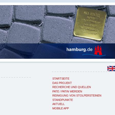
STARTSEITE
DAS PROJEKT
RECHERCHE UND QUELLEN
PATE / PATIN WERDEN
REINIGUNG VON STOLPERSTEINEN
STANDPUNKTE
AKTUELL
MOBILE APP