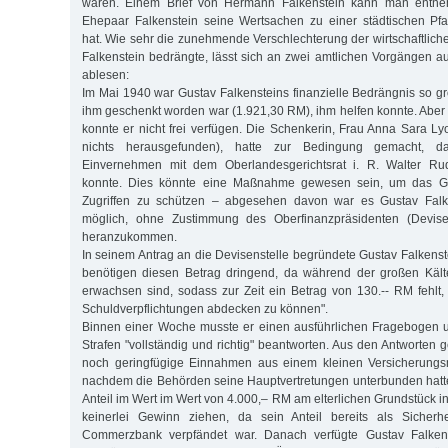
waren. Einem Brief von Hermann Falkenstein kann man entn
Ehepaar Falkenstein seine Wertsachen zu einer städtischen Pfa
hat. Wie sehr die zunehmende Verschlechterung der wirtschaftliche
Falkenstein bedrängte, lässt sich an zwei amtlichen Vorgängen 
ablesen:
Im Mai 1940 war Gustav Falkensteins finanzielle Bedrängnis so gr
ihm geschenkt worden war (1.921,30 RM), ihm helfen konnte. Aber
konnte er nicht frei verfügen. Die Schenkerin, Frau Anna Sara Ly
nichts herausgefunden), hatte zur Bedingung gemacht, 
Einvernehmen mit dem Oberlandesgerichtsrat i. R. Walter Rud
konnte. Dies könnte eine Maßnahme gewesen sein, um das Ge
Zugriffen zu schützen – abgesehen davon war es Gustav Falke
möglich, ohne Zustimmung des Oberfinanzpräsidenten (Devise
heranzukommen.
In seinem Antrag an die Devisenstelle begründete Gustav Falkenst
benötigen diesen Betrag dringend, da während der großen Käl
erwachsen sind, sodass zur Zeit ein Betrag von 130.-- RM fehlt
Schuldverpflichtungen abdecken zu können".
Binnen einer Woche musste er einen ausführlichen Fragebogen 
Strafen "vollständig und richtig" beantworten. Aus den Antworten g
noch geringfügige Einnahmen aus einem kleinen Versicherungs
nachdem die Behörden seine Hauptvertretungen unterbunden hatte
Anteil im Wert im Wert von 4.000,– RM am elterlichen Grundstück 
keinerlei Gewinn ziehen, da sein Anteil bereits als Sicherh
Commerzbank verpfändet war. Danach verfügte Gustav Falkenst