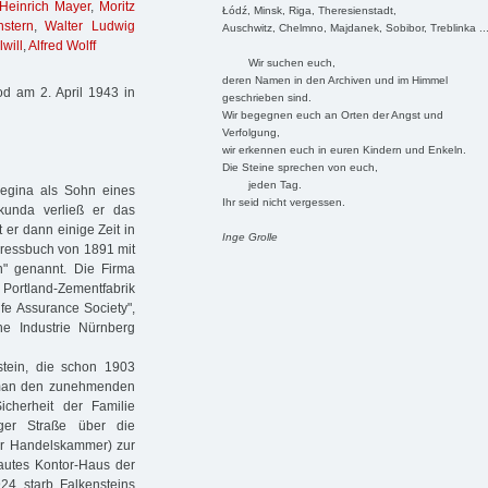
Heinrich Mayer
,
Moritz
Łódź, Minsk, Riga, Theresienstadt,
stern
,
Walter Ludwig
Auschwitz, Chelmno, Majdanek, Sobibor, Treblinka ..
will
,
Alfred Wolff
Wir suchen euch,
deren Namen in den Archiven und im Himmel
d am 2. April 1943 in
geschrieben sind.
Wir begegnen euch an Orten der Angst und
Verfolgung,
wir erkennen euch in euren Kindern und Enkeln.
Die Steine sprechen von euch,
jeden Tag.
Regina als Sohn eines
Ihr seid nicht vergessen.
kunda verließ er das
er dann einige Zeit in
Inge Grolle
dressbuch von 1891 mit
" genannt. Die Firma
Portland-Zementfabrik
ife Assurance Society",
che Industrie Nürnberg
tein, die schon 1903
n man den zunehmenden
icherheit der Familie
ger Straße über die
r Handelskammer) zur
bautes Kontor-Haus der
24 starb Falkensteins