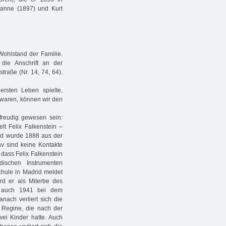
ianne (1897) und Kurt
hlstand der Familie.
die Anschrift an der
straße (Nr. 14, 74, 64).
rsten Leben spielte,
ig waren, können wir den
freudig gewesen sein:
t Felix Falkenstein –
nd wurde 1888 aus der
av sind keine Kontakte
dass Felix Falkenstein
dischen Instrumenten
chule in Madrid meldet
rd er als Miterbe des
, auch 1941 bei dem
nach verliert sich die
 Regine, die nach der
ei Kinder hatte. Auch