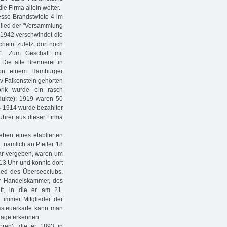
e Firma allein weiter.
esse Brandstwiete 4 im
glied der "Versammlung
b 1942 verschwindet die
heint zuletzt dort noch
". Zum Geschäft mit
 Die alte Brennerei in
von einem Hamburger
 Falkenstein gehörten
brik wurde ein rasch
dukte); 1919 waren 50
ts 1914 wurde bezahlter
führer aus dieser Firma
eben eines etablierten
 nämlich an Pfeiler 18
rar vergeben, waren um
 13 Uhr und konnte dort
lied des Überseeclubs,
r Handelskammer, des
ft, in die er am 21.
 immer Mitglieder der
ssteuerkarte kann man
 Lage erkennen.
ren), die er 1893 in