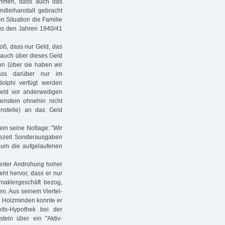
ehmen, dass auch das
ndleihanstalt gebracht
n Situation die Familie
aus den Jahren 1940/41
oß, dass nur Geld, das
 auch über dieses Geld
on (über sie haben wir
dass darüber nur im
olphi verfügt werden
ld vor anderweitigen
nstein ohnehin nicht
nstelle) an das Geld
ein seine Notlage: "Wir
tezeit Sonderausgaben
, um die aufgelaufenen
unter Androhung hoher
eht hervor, dass er nur
maklergeschäft bezog,
n. Aus seinem Viertel-
in Holzminden konnte er
eits-Hypothek bei der
ein über ein "Aktiv-