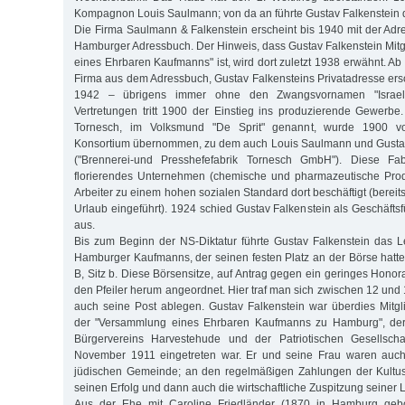
Kompagnon Louis Saulmann; von da an führte Gustav Falkenstein di
Die Firma Saulmann & Falkenstein erscheint bis 1940 mit der Adr
Hamburger Adressbuch. Der Hinweis, dass Gustav Falkenstein Mit
eines Ehrbaren Kaufmanns" ist, wird dort zuletzt 1938 erwähnt. A
Firma aus dem Adressbuch, Gustav Falkensteins Privatadresse ersc
1942 – übrigens immer ohne den Zwangsvornamen "Israel
Vertretungen tritt 1900 der Einstieg ins produzierende Gewerbe.
Tornesch, im Volksmund "De Sprit" genannt, wurde 1900 
Konsortium übernommen, zu dem auch Louis Saulmann und Gustav
("Brennerei-und Presshefefabrik Tornesch GmbH"). Diese Fa
florierendes Unternehmen (chemische und pharmazeutische Pro
Arbeiter zu einem hohen sozialen Standard dort beschäftigt (berei
Urlaub eingeführt). 1924 schied Gustav Falkenstein als Geschäfts
aus.
Bis zum Beginn der NS-Diktatur führte Gustav Falkenstein das L
Hamburger Kaufmanns, der seinen festen Platz an der Börse hatte,
B, Sitz b. Diese Börsensitze, auf Antrag gegen ein geringes Hono
den Pfeiler herum angeordnet. Hier traf man sich zwischen 12 und
auch seine Post ablegen. Gustav Falkenstein war überdies Mitg
der "Versammlung eines Ehrbaren Kaufmanns zu Hamburg", de
Bürgervereins Harvestehude und der Patriotischen Gesellscha
November 1911 eingetreten war. Er und seine Frau waren auch
jüdischen Gemeinde; an den regelmäßigen Zahlungen der Kultu
seinen Erfolg und dann auch die wirtschaftliche Zuspitzung seiner
Aus der Ehe mit Caroline Friedländer (1870 in Hamburg gebo