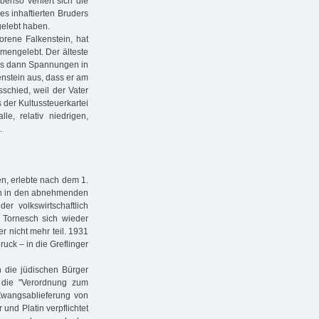
enso verliert sich die
es inhaftierten Bruders
elebt haben.
orene Falkenstein, hat
mmengelebt. Der älteste
 es dann Spannungen in
enstein aus, dass er am
sschied, weil der Vater
s der Kultussteuerkartei
e, relativ niedrigen,
.
en, erlebte nach dem 1.
ich in den abnehmenden
er volkswirtschaftlich
 Tornesch sich wieder
r nicht mehr teil. 1931
ruck – in die Greflinger
n die jüdischen Bürger
 die "Verordnung zum
Zwangsablieferung von
und Platin verpflichtet