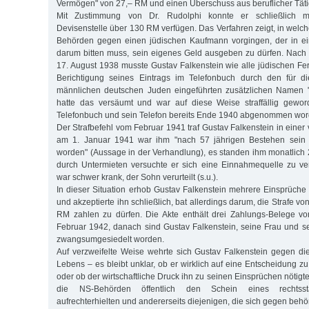
Vermögen" von 27,– RM und einen Überschuss aus beruflicher Täti
Mit Zustimmung von Dr. Rudolphi konnte er schließlich 
Devisenstelle über 130 RM verfügen. Das Verfahren zeigt, in wel
Behörden gegen einen jüdischen Kaufmann vorgingen, der in ein
darum bitten muss, sein eigenes Geld ausgeben zu dürfen. Nach
17. August 1938 musste Gustav Falkenstein wie alle jüdischen Fe
Berichtigung seines Eintrags im Telefonbuch durch den für d
männlichen deutschen Juden eingeführten zusätzlichen Namen "I
hatte das versäumt und war auf diese Weise straffällig gewo
Telefonbuch und sein Telefon bereits Ende 1940 abgenommen wor
Der Strafbefehl vom Februar 1941 traf Gustav Falkenstein in einer v
am 1. Januar 1941 war ihm "nach 57 jährigen Bestehen sein 
worden" (Aussage in der Verhandlung), es standen ihm monatlich
durch Untermieten versuchte er sich eine Einnahmequelle zu ve
war schwer krank, der Sohn verurteilt (s.u.).
In dieser Situation erhob Gustav Falkenstein mehrere Einsprüche
und akzeptierte ihn schließlich, bat allerdings darum, die Strafe v
RM zahlen zu dürfen. Die Akte enthält drei Zahlungs-Belege v
Februar 1942, danach sind Gustav Falkenstein, seine Frau und se
zwangsumgesiedelt worden.
Auf verzweifelte Weise wehrte sich Gustav Falkenstein gegen d
Lebens – es bleibt unklar, ob er wirklich auf eine Entscheidung z
oder ob der wirtschaftliche Druck ihn zu seinen Einsprüchen nötigte
die NS-Behörden öffentlich den Schein eines rechtssta
aufrechterhielten und andererseits diejenigen, die sich gegen be