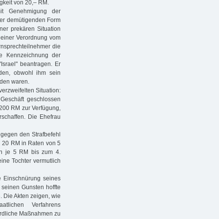
gkeit von 20,– RM.
mit Genehmigung der
cher demütigenden Form
er prekären Situation
 einer Verordnung vom
rnsprechteilnehmer die
ie Kennzeichnung der
srael" beantragen. Er
rden, obwohl ihm sein
den waren.
erzweifelten Situation:
Geschäft geschlossen
 200 RM zur Verfügung,
rschaffen. Die Ehefrau
 gegen den Strafbefehl
on 20 RM in Raten von 5
on je 5 RM bis zum 4.
ine Tochter vermutlich
ie Einschnürung seines
u seinen Gunsten hoffte
. Die Akten zeigen, wie
atlichen Verfahrens
hördliche Maßnahmen zu