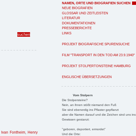
NAMEN, ORTE UND BIOGRAFIEN SUCHEN
NEUE BIOGRAFIEN
GLOSSAR UND ZEITLEISTEN
LITERATUR
DOKUMENTATIONEN
PRESSEBERICHTE
LINKS
PROJEKT BIOGRAFISCHE SPURENSUCHE
FILM "TRANSPORT IN DEN TOD AM 23.9.1940"
PROJEKT STOLPERTONSTEINE HAMBURG
ENGLISCHE ÜBERSETZUNGEN
Vom Stolpern
Die Stolpersteine?
Nein, an ihnen stößt niemand den Fuß
Sie sind ebenerdig ins Pflaster gepflanzt
aber die Namen darauf und die Zeichen sind uns ins
Gewissen gestanzt:
"geboren, deportiert, ermordet"
,
Ivan Fontheim
,
Henry
Und die Orte: