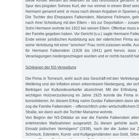
diese Kinder werden als Miterben für das Grundstück genannt. Eb
Spur des jüngsten Sohnes Kurt, der nur einmal in einem Brief sein
Hermann genannt wird: er muss nach diesen Angaben in Spanien g
Die Tochter des Ehepaares Falkenstein, Marianne Feilmann, geb
nach ihrer Scheidung mit den Eltern – bis zur Deportation – zusa
Sohn Hermann wohnte bis 1922 bei seinen Eltern. Offenbar muss
der Familie gegeben haben. Vor Gericht (s.u.) sagte Hermann Falk
Ende seiner juristischen Ausbildung aus der väterlichen Firma au
seine Verlobung mit einer "arischen" Frau nicht zulassen wollte. Au
für Hermann Falkenstein (1928 bis 1941) geht hervor, dass all
Veranlagungen niedergeschlagen wurden und er nichts bezahlt hat
Schikanen der NS-Verwaltung
Die Firma in Tornesch, wohl auch das Geschäft mit den Vertretung
Weltkrieg und der Inflation einen erkennbaren Niedergang, der s
Beiträgen zur Kultussteuerkartei abzeichnet. Mit der Erfindung d
wichtigen Holzverzuckerung im Jahre 1925 konnte die Firma in
konsolidieren. An diesem Erfolg nahm Gustav Falkenstein dann abe
zog die Familie Falkenstein – offensichtlich unter wirtschaftlichem D
Straße, wo dann auch die Tochter Marianne wohnte.
Von Beginn der NS-Diktatur an war die Familie Falkenstein alle
entehrenden Maßnahmen ausgesetzt. Zu diesen gehörte auch
Einsatz jüdischen Vermögens" (1938), nach der die Juden zur 
Schmuck, Edelstein, Kunst- und Kultgegenständen aus Gold, Silber 