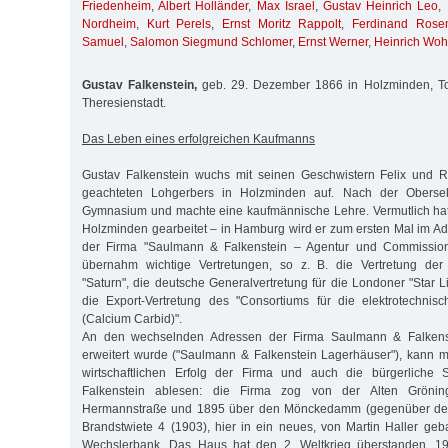
Friedenheim
,
Albert Holländer
,
Max Israel
,
Gustav Heinrich Leo
,
Nordheim
,
Kurt Perels
,
Ernst Moritz Rappolt
,
Ferdinand Rosen
Samuel
,
Salomon Siegmund Schlomer
,
Ernst Werner
,
Heinrich Wohl
Gustav Falkenstein,
geb. 29. Dezember 1866 in Holzminden, To
Theresienstadt.
Das Leben eines erfolgreichen Kaufmanns
Gustav Falkenstein wuchs mit seinen Geschwistern Felix und 
geachteten Lohgerbers in Holzminden auf. Nach der Oberse
Gymnasium und machte eine kaufmännische Lehre. Vermutlich hat 
Holzminden gearbeitet – in Hamburg wird er zum ersten Mal im A
der Firma "Saulmann & Falkenstein – Agentur und Commission
übernahm wichtige Vertretungen, so z. B. die Vertretung der 
"Saturn", die deutsche Generalvertretung für die Londoner "Star L
die Export-Vertretung des "Consortiums für die elektrotechnis
(Calcium Carbid)".
An den wechselnden Adressen der Firma Saulmann & Falkens
erweitert wurde ("Saulmann & Falkenstein Lagerhäuser"), kan
wirtschaftlichen Erfolg der Firma und auch die bürgerliche S
Falkenstein ablesen: die Firma zog von der Alten Grönin
Hermannstraße und 1895 über den Mönckedamm (gegenüber de
Brandstwiete 4 (1903), hier in ein neues, von Martin Haller ge
Wechslerbank. Das Haus hat den 2. Weltkrieg überstanden. 19