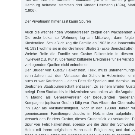
Hamburg heiratete, stammen drei Kinder: Hermann (1894), Mar
(1906).
Der Privatmann hinterlässt kaum Spuren
Auch die wechselnden Wohnadressen zeigen den wachsenden Wo
Die erste bekannte Wohnung lag am Mittelweg, dann folgte 
Klosterallee. Schließlich zog die Familie ab 1903 in die Innocentia
Ab 1931 wohnte sie in der Greflinger Straße 2 (Ecke Sierichstraße).
Welche Rolle die Familie von Gustav Falkenstein in diesem e
inwieweit z.B. Kunst, überhaupt kulturelle Ereignisse für sie wicht
vorliegenden Quellen nicht entnehmen.
Der Bruder von Gustav Falkenstein, Felix, muss unternehmungs
zehn Jahre nach dem Verlassen der Schule in Holzminden erhiel
auch er war Kaufmann – einen Pass für Spanien und Marokko u
deutschen Staatsbürgerschaft entlassen. Zu seinem Bruder Gust
belegt. Dem Stadtarchiv in Holzminden verdanken wir die Angabe, 
in Madrid als Generalvertreter der bedeutenden Niederlän
Kompagnie (optische Geräte) tätig war. Das Album der Oberreals
ihn 1927 als Vorstandsmitglied. Noch in den 1930er Jahren wi
gemeinsamen Familiengrundstücks in Holzminden aufgeführt
Versuch des Bruders Gustav, dieses Grundstück zu verkaufen. Da
Spur von Felix Falkenstein, ebenso wie die Spur der Schwester
Heirat mit ihrem belgischen Mann nach Belgien zog und dort zw