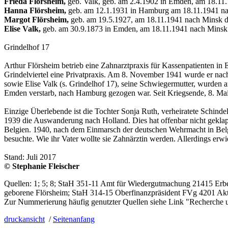
Frieda Flörsheim,
geb. Valk, geb. am 2.4.1902 in Emden, am 18.11
Hanna Flörsheim,
geb. am 12.1.1931 in Hamburg am 18.11.1941 na
Margot Flörsheim,
geb. am 19.5.1927, am 18.11.1941 nach Minsk d
Elise Valk,
geb. am 30.9.1873 in Emden, am 18.11.1941 nach Minsk
Grindelhof 17
Arthur Flörsheim betrieb eine Zahnarztpraxis für Kassenpatienten in 
Grindelviertel eine Privatpraxis. Am 8. November 1941 wurde er nach
sowie Elise Valk (s. Grindelhof 17), seine Schwiegermutter, wurden
Emden verstarb, nach Hamburg gezogen war. Seit Kriegsende, 8. Mai 1
Einzige Überlebende ist die Tochter Sonja Ruth, verheiratete Schin
1939 die Auswanderung nach Holland. Dies hat offenbar nicht geklap
Belgien. 1940, nach dem Einmarsch der deutschen Wehrmacht in Belgie
besuchte. Wie ihr Vater wollte sie Zahnärztin werden. Allerdings erwi
Stand: Juli 2017
© Stephanie Fleischer
Quellen: 1; 5; 8; StaH 351-11 Amt für Wiedergutmachung 21415 Er
geborene Flörsheim; StaH 314-15 Oberfinanzpräsident FVg 4201 Akt
Zur Nummerierung häufig genutzter Quellen siehe Link "Recherche 
druckansicht
/
Seitenanfang