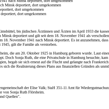
.1941 nach Minsk deportiert, dort umgekommen
ch Minsk deportiert, dort umgekommen
eportiert, dort umgekommen
 deportiert, dort umgekommen
Eimsbüttel, bis jüdischen Ärztinnen und Ärzten im April 1933 die kass
 Minsk deportiert und gilt seit dem 18. November 1941 als verscholle
 am 18. November 1941 nach Minsk deportiert. Es ist anzunehmen, das
945, gilt die Familie als verstorben.
delheim, die am 20. Oktober 1925 in Hamburg geboren wurde. Laut eine
pt. Doch Sonja Ruth, die eine Privatschule in Hamburg besuchte, kam 
n, begab sie sich erneut auf die Flucht und gelangte nach Frankreich
es sich die Realisierung dieses Plans aus finanziellen Gründen als unm
bengemeinschaft der Elise Valk; StaH 351-11 Amt für Wiedergutmach
e von Sonja Ruth Flörsheim.
und Quellen".