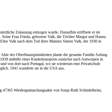
enärztliche Zulassung entzogen wurde. Daraufhin eröffnete er im
n. Seine Frau Frieda, geborene Valk, die Töchter Margot und Hanna
s Elise Valk nach dem Tod ihres Mannes Simon Valk, der 1930 in
r Akte des Oberfinanzpräsidenten plante die gesamte Familie Anfang
1939 mithilfe eines Kindertransports zunächst nach Antwerpen in
 und von dort nach Portugal, wo sie wiederum eine Privatschule
öglich. 1941 wanderte sie in die USA aus.
ung 47365 Wiedergutmachungsakte von Sonja Ruth Schindelheim,