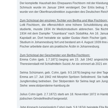
Der komplette Haushalt des Ehepaares Fischborn mit der Kleidu
Schmuck wurde im Januar 1944 versteigert. Der Erlös betrug 
wurde von der Oberfinanzdirektion zugunsten des Deutschen Reic
Zum Schicksal der einzigen Tochter von Bertha und Max Fischborn:
Lotti Fischborn, die offensichtlich eine höhere Schuldbildung a
studierte, musste 1934 ihr Medizinstudium abbrechen. Sie flüc
1934 mit dem Dampfer "Usambara" nach Südafrika. Am 16. Januar
Kapstadt an. Dort heiratete sie später Gustav Alwin Fischer (geb. 
Studium in Johannesburg fort und bestand am 4. August 1939 ihre 
Fischer arbeitete dann als praktische Ärztin in Johannesburg.
Zum Schicksal der Geschwister von Bertha Fischborn:
Emma Cohn (geb. 1.7.1871) beging am 15. Juli 1942 angesichts
Theresienstadt mit Schlafmitteln Suizid. An sie erinnert ab 2021 ein 
Selma Schümann, geb. Cohn, (geb. 9.5.1876) beging nur drei Tag
Emma am 17. Juli 1942 mit Morphin Spritzen Selbstmord. Sie hatt
Jungfernstieg betrieben. Der Stolperstein für Selma liegt am Jung
Siehe: www.stolpersteine-hamburg.de
Julius Cohn (geb. 2.7.1872) starb am 18. November 1872 in Ham
jüdischen Grindelfriedhof beigesetzt.
John Kronach (ursprünglich Cohn) (geb. 5.8.1874) heiratete Ella B