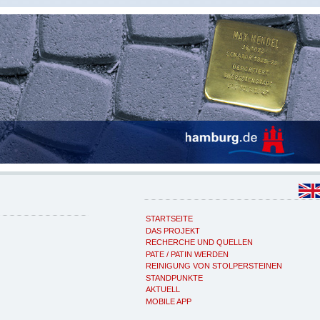
STARTSEITE
DAS PROJEKT
RECHERCHE UND QUELLEN
PATE / PATIN WERDEN
REINIGUNG VON STOLPERSTEINEN
STANDPUNKTE
AKTUELL
MOBILE APP