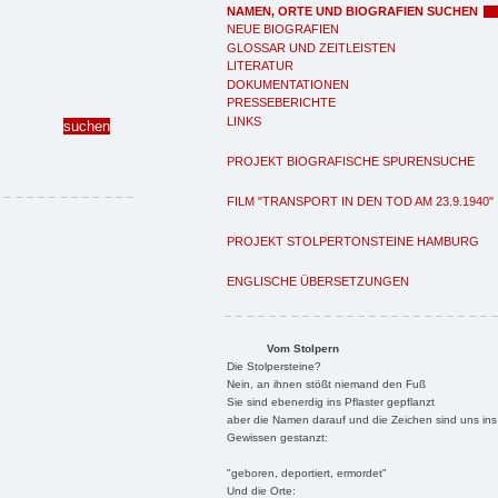
NAMEN, ORTE UND BIOGRAFIEN SUCHEN
NEUE BIOGRAFIEN
GLOSSAR UND ZEITLEISTEN
LITERATUR
DOKUMENTATIONEN
PRESSEBERICHTE
LINKS
PROJEKT BIOGRAFISCHE SPURENSUCHE
FILM "TRANSPORT IN DEN TOD AM 23.9.1940"
PROJEKT STOLPERTONSTEINE HAMBURG
ENGLISCHE ÜBERSETZUNGEN
Vom Stolpern
Die Stolpersteine?
Nein, an ihnen stößt niemand den Fuß
Sie sind ebenerdig ins Pflaster gepflanzt
aber die Namen darauf und die Zeichen sind uns ins
Gewissen gestanzt:
"geboren, deportiert, ermordet"
Und die Orte: