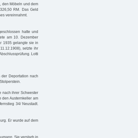
ng, den Möbeln und dem
7.326,50 RM. Das Geld
hes vereinnahmt.
bgeschlossen hatte und
htete am 10. Dezember
 1935 gelangte sie in
11.12.1908), setzte ihr
Abschlussprüfung. Lotti
 der Deportation nach
Stolperstein.
e nach ihrer Schwester
e den Austernkeller am
fernstieg 34/ Neustadt.
burg. Er wurde auf dem
aumann. Sie verstarb in