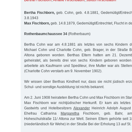
Bertha Fischborn
,
Amalie Hirschbaum
,
Julius Hirschbaum
Bertha Fischborn,
geb. Cohn, geb. 4.8.1881, Gedemütigt/Entrecht
3.8.1943
Max Fischborn,
geb. 14.8.1879, Gedemütigt/Entrechtet, Flucht in d
Rothenbaumchaussee 34
(Rotherbaum)
Bertha Cohn war am 4.8.1881 als letztes von sechs Kindern d
Michael Cohn und Charlotte Cohn, geb. Brager, in der Straße 
Altona geboren worden. Berthas Eltern hatten am 21. Deze
geheiratet, als bereits drei von sechs Kindern geboren worden
arbeitete als Kaufmann und Spediteur, ihre Mutter war als Stellenve
(Charlotte Cohn verstarb am 9. November 1902).
Wir wissen über Berthas Kindheit nur, dass sie nicht jüdisch er
Schul- und sonstige Ausbildung ist nichts bekannt.
Am 2. Juni 1908 heirateten Bertha Cohn und Max Fischborn im St
Max Fischborn war nichtjüdischer Herkunft. Er kam als letztes
Gastwirts und Hotelbesitzers
Alexander
Heinrich Adolph August 
Ehefrau Catharina
Margaretha
Fischborn, geb. Bahr, am
Hoheschulstraße 11/ Altona zur Welt. Seinen Eltern gehörte seit 
(niederländisch für Wehe) in der Straße Bei der Erholung 13 auf St. 