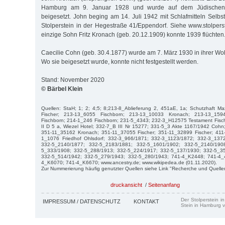
Hamburg am 9. Januar 1928 und wurde auf dem Jüdischen F
beigesetzt. John beging am 14. Juli 1942 mit Schlafmitteln Selbst
Stolperstein in der Hegestraße 41/Eppendorf. Siehe www.stolper
einzige Sohn Fritz Kronach (geb. 20.12.1909) konnte 1939 flüchten
Caecilie Cohn (geb. 30.4.1877) wurde am 7. März 1930 in ihrer Wo
Wo sie beigesetzt wurde, konnte nicht festgestellt werden.
Stand: November 2020
© Bärbel Klein
Quellen: StaH; 1; 2; 4;5; 8;213-8_Ablieferung 2, 451aE, 1a; Schutzhaft M
Fischer; 213-13_6055 Fischborn; 213-13_10033 Kronach; 213-13_15
Fischborn; 214-1_246 Fischborn; 231-5_4343; 232-3_H12575 Testament Fisch
II D 5 a, Wiezel Hotel; 332-7_B III Nr 15277; 331-5_3 Akte 1167/1942 Co
351-11_35162 Kronach; 351-11_37055 Fischer; 351-11_32899 Fischer; 411-
1_1076 Friedhof Ohlsdorf; 332-3_966/1871; 332-3_1123/1872; 332-3_137
332-5_2140/1877; 332-5_2183/1881; 332-5_1601/1902; 332-5_2140/190
5_333/1908; 332-5_288/1913; 332-5_224/1917; 332-5_137/1930; 332-5_3
332-5_514/1942; 332-5_279/1943; 332-5_280/1943; 741-4_K2448; 741-4_
4_K6070; 741-4_K6670; www.ancestry.de; www.wikipedea.de (01.11.2020).
Zur Nummerierung häufig genutzter Quellen siehe Link "Recherche und Quelle
druckansicht
/
Seitenanfang
Der Stolperstein i
IMPRESSUM / DATENSCHUTZ
KONTAKT
Stein in Hamburg v