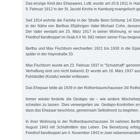
Das einzige Kind des Ehepaares, Lotti, wurde am 20.8.1911 in 
9. Februar 1912 in der St. Jacobi Kirche in Hamburg evangelisch ge
Seit 1914 wohnte die Familie in der Straße Beim Schlump 14/ Eim
in der Nähe von Berthas 85jährigen Vater Michael Cohn, dessen
Der Vater verstarb am 25. März 1917 in seiner Wohnung, er wu
Friedhof Ilandkoppel im Grab A X Nr. 682 neben seiner Frau beigese
Bertha und Max Fischborn wechselten 1921 bis 1930 in die Eppe
später in der Haynstraße 33.
Max Fischborn wurde am 23. Februar 1937 in "Schutzhaft" genomm
Verhaftung sind uns nicht bekannt. Er wurde am 16. März 1937 au
Fuhlsbüttel (Kolafu) wieder entlassen.
Das Ehepaar lebte ab 1939 in der Rothenbaumchaussee 34/ Roth
Immer wieder forderte die Gestapo sie – wie andere Mischehep
scheiden zu lassen. Dies verweigerten sie. Gestapo-Kontrollen er
dass das Ehepaar beschloss, gemeinsam Selbstmord zu begehen.
In ihrer Wohnung in der Rothenbaumchaussee 34 nahmen Berth
August 1943 mit Schlafmitteln das Leben. Die Beisetzung erfol
Friedhof Ilandkoppel am 4. November 1943 in zwei nebeneinander