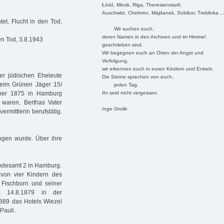
Łódź, Minsk, Riga, Theresienstadt,
Auschwitz, Chelmno, Majdanek, Sobibor, Treblinka ..
et, Flucht in den Tod,
Wir suchen euch,
deren Namen in den Archiven und im Himmel
en Tod, 3.8.1943
geschrieben sind.
Wir begegnen euch an Orten der Angst und
Verfolgung,
wir erkennen euch in euren Kindern und Enkeln.
er jüdischen Eheleute
Die Steine sprechen von euch,
Beim Grünen Jäger 15/
jeden Tag.
Ihr seid nicht vergessen.
mber 1875 in Hamburg
 waren. Berthas Vater
Inge Grolle
rmittlerin berufstätig.
zogen wurde. Über ihre
andesamt 2 in Hamburg.
 von vier Kindern des
Fischborn und seiner
 14.8.1879 in der
1889 das Hotels Wiezel
Pauli.