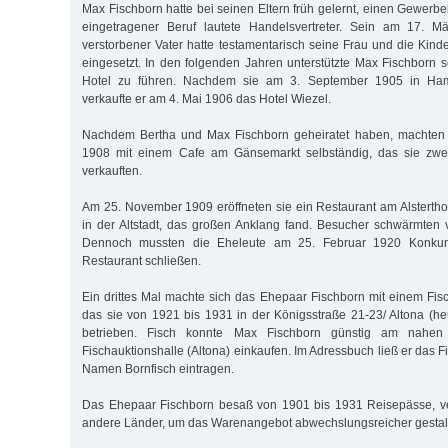
Max Fischborn hatte bei seinen Eltern früh gelernt, einen Gewerbe
eingetragener Beruf lautete Handelsvertreter. Sein am 17. 
verstorbener Vater hatte testamentarisch seine Frau und die Kind
eingesetzt. In den folgenden Jahren unterstützte Max Fischborn s
Hotel zu führen. Nachdem sie am 3. September 1905 in Ham
verkaufte er am 4. Mai 1906 das Hotel Wiezel.
Nachdem Bertha und Max Fischborn geheiratet haben, machten 
1908 mit einem Cafe am Gänsemarkt selbständig, das sie zwei
verkauften.
Am 25. November 1909 eröffneten sie ein Restaurant am Alsterth
in der Altstadt, das großen Anklang fand. Besucher schwärmten
Dennoch mussten die Eheleute am 25. Februar 1920 Konku
Restaurant schließen.
Ein drittes Mal machte sich das Ehepaar Fischborn mit einem Fisc
das sie von 1921 bis 1931 in der Königsstraße 21-23/ Altona (heu
betrieben. Fisch konnte Max Fischborn günstig am nahen
Fischauktionshalle (Altona) einkaufen. Im Adressbuch ließ er das 
Namen Bornfisch eintragen.
Das Ehepaar Fischborn besaß von 1901 bis 1931 Reisepässe, ver
andere Länder, um das Warenangebot abwechslungsreicher gestal