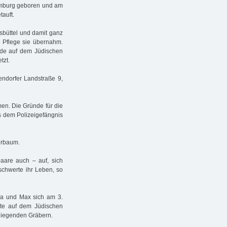
Hamburg geboren und am
tauft.
sbüttel und damit ganz
 Pflege sie übernahm.
rde auf dem Jüdischen
tzt.
ndorfer Landstraße 9,
en. Die Gründe für die
s dem Polizeigefängnis
erbaum.
aare auch – auf, sich
schwerte ihr Leben, so
a und Max sich am 3.
gte auf dem Jüdischen
liegenden Gräbern.