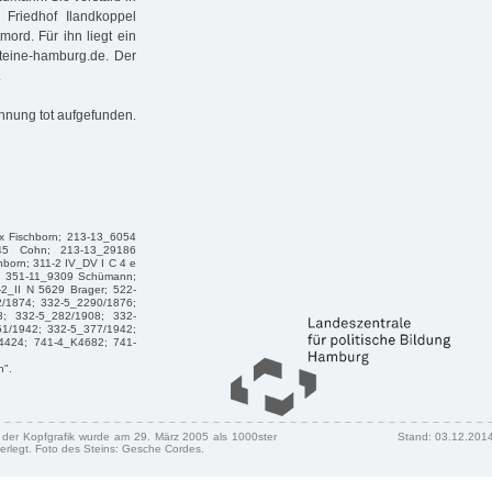
riedhof Ilandkoppel
mord. Für ihn liegt ein
steine-hamburg.de. Der
.
hnung tot aufgefunden.
ax Fischborn; 213-13_6054
945 Cohn; 213-13_29186
born; 311-2 IV_DV I C 4 e
hn; 351-11_9309 Schümann;
2_II N 5629 Brager; 522-
2/1874; 332-5_2290/1876;
8; 332-5_282/1908; 332-
51/1942; 332-5_377/1942;
4424; 741-4_K4682; 741-
n".
n der Kopfgrafik wurde am 29. März 2005 als 1000ster
Stand: 03.12.201
erlegt. Foto des Steins: Gesche Cordes.