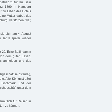
betrieb zu führen. Sein
März 1890 in Hamburg
er zu Erben des Hotels
eine Mutter dabei, das
burg verstorben war,
sie sich am 4. August
 Jahre später wieder
or 22/ Ecke Ballindamm
 von dem guten Essen.
rs anmelden und das
hgeschäft selbständig,
te: Alte Königsstraße)
 Fischmarkt und der
Fischgeschäft unter dem
mutlich für Reisen in
ten zu können.