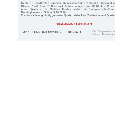
Quellen: 1; StaH 522-1 Jüdische Gemeinden 992 e 2 Band 1, Transport n
Oktober 1941, Liste 2; Holocaust, Aufzeichnungen aus 10 Ghettos (Ancest
Anton Winter u. Dr. Matthias Kordes, Institut für Stadtgeschichte/Stad
Recklinghausen v. 27.9. u. 5.10.2016.
Zur Nummerierung häufig genutzter Quellen siehe Link "Recherche und Quelle
druckansicht
/
Seitenanfang
Der Stolperstein i
IMPRESSUM / DATENSCHUTZ
KONTAKT
Stein in Hamburg v