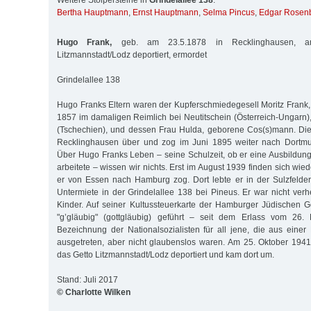
Weitere Stolpersteine in
Grindelallee 138
:
Bertha Hauptmann
,
Ernst Hauptmann
,
Selma Pincus
,
Edgar Rose
Hugo Frank,
geb. am 23.5.1878 in Recklinghausen, a
Litzmannstadt/Lodz deportiert, ermordet
Grindelallee 138
Hugo Franks Eltern waren der Kupferschmiedegesell Moritz Frank
1857 im damaligen Reimlich bei Neutitschein (Österreich-Ungarn)
(Tschechien), und dessen Frau Hulda, geborene Cos(s)mann. Die
Recklinghausen über und zog im Juni 1895 weiter nach Dortmun
Über Hugo Franks Leben – seine Schulzeit, ob er eine Ausbildung
arbeitete – wissen wir nichts. Erst im August 1939 finden sich wie
er von Essen nach Hamburg zog. Dort lebte er in der Sulzfelder
Untermiete in der Grindelallee 138 bei Pineus. Er war nicht verh
Kinder. Auf seiner Kultussteuerkarte der Hamburger Jüdischen 
"g’gläubig" (gottgläubig) geführt – seit dem Erlass vom 26
Bezeichnung der Nationalsozialisten für all jene, die aus einer
ausgetreten, aber nicht glaubenslos waren. Am 25. Oktober 194
das Getto Litzmannstadt/Lodz deportiert und kam dort um.
Stand: Juli 2017
© Charlotte Wilken