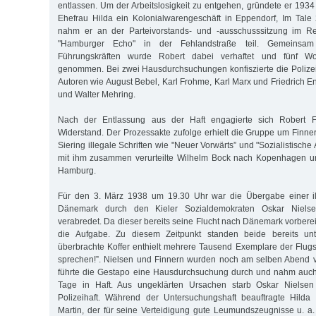
entlassen. Um der Arbeitslosigkeit zu entgehen, gründete er 193
Ehefrau Hilda ein Kolonialwarengeschäft in Eppendorf, Im Tale
nahm er an der Parteivorstands- und -ausschusssitzung im R
"Hamburger Echo" in der Fehlandstraße teil. Gemeinsa
Führungskräften wurde Robert dabei verhaftet und fünf Wo
genommen. Bei zwei Hausdurchsuchungen konfiszierte die Polizei
Autoren wie August Bebel, Karl Frohme, Karl Marx und Friedrich E
und Walter Mehring.
Nach der Entlassung aus der Haft engagierte sich Robert Fi
Widerstand. Der Prozessakte zufolge erhielt die Gruppe um Finne
Siering illegale Schriften wie "Neuer Vorwärts” und "Sozialistische 
mit ihm zusammen verurteilte Wilhelm Bock nach Kopenhagen un
Hamburg.
Für den 3. März 1938 um 19.30 Uhr war die Übergabe einer i
Dänemark durch den Kieler Sozialdemokraten Oskar Nielse
verabredet. Da dieser bereits seine Flucht nach Dänemark vorbere
die Aufgabe. Zu diesem Zeitpunkt standen beide bereits un
überbrachte Koffer enthielt mehrere Tausend Exemplare der Flugsc
sprechen!”. Nielsen und Finnern wurden noch am selben Abend v
führte die Gestapo eine Hausdurchsuchung durch und nahm auch 
Tage in Haft. Aus ungeklärten Ursachen starb Oskar Nielse
Polizeihaft. Während der Untersuchungshaft beauftragte Hilda
Martin, der für seine Verteidigung gute Leumundszeugnisse u. a