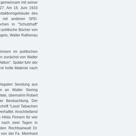
4 gemeinsam mit seiner
 27. Am 16. Juni 1933
edaktionsgebäude des
m mit anderen SPD-
chen in "Schutzhaft"
 politische Bücher von
ngels, Walter Rathenau
nnern im politischen
rn zunächst von Walter
Aktion”. Später fuhr der
d holte Material nach
llegalen Sendung aus
n an Walter Siering
itete, übernahm Robert
ter Beobachtung. Der
hrift "Lasst Tatsachen
erhaftet. Anschließend
Hilda Finnern für vier
n nach zwei Tagen in
 den Rechtsanwalt Dr.
. von der Fa. Meinhard