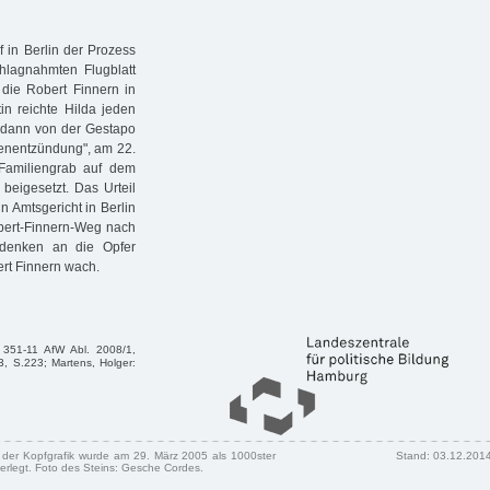
 in Berlin der Prozess
hlagnahmten Flugblatt
, die Robert Finnern in
n reichte Hilda jeden
 dann von der Gestapo
genentzündung", am 22.
Familiengrab auf dem
beigesetzt. Das Urteil
n Amtsgericht in Berlin
obert-Finnern-Weg nach
edenken an die Opfer
ert Finnern wach.
 351-11 AfW Abl. 2008/1,
3, S.223; Martens, Holger:
n der Kopfgrafik wurde am 29. März 2005 als 1000ster
Stand: 03.12.201
erlegt. Foto des Steins: Gesche Cordes.