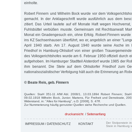
einholte.
Robert Finnern und Wilhelm Bock wurde vor dem Volksgerichtshof
gemacht. In der Anklageschrift wurde ausführlich aus dem besc
zitiert. Das Urteil lautete auf elf Monate Haft wegen Hochverrat
Fuhlsbüttel verbüßen musste. Gemeinsam mit Rechtsanwalt Marti
Monat ein Gnadengesuch ein, ohne Erfolg. Robert Finnern wurde
ins KZ Sachsenhausen überführt, wo er, angeblich an einer "Lun
April 1940 starb. Am 17. August 1940 wurde seine Asche im 
Friedhof in Hamburg-Ohlsdorf von einer großen Trauergemeinde 
des Volksgerichtshofes wurde am 6. Februar 1950 offiziell durch ei
aufgehoben. Im Hamburger Stadtteil Alsterdorf wurde 1985 der R
ihm benannt. Die Stele auf dem Ohlsdorfer Friedhof zum G
nationalsozialistischer Verfolgung hält auch die Erinnerung an Rob
© Beate Reis, geb. Finnern
Quellen: StaH 351-11 AfW Abl. 2008/1, 13.03.1894 Robert Finnern; StaH
09.02.1918 Wilhelm Bock, Junior; Martens, Für Freiheit und Demokratie, 200
Widerstand, in: "Alles für Hamburg", o.D. [2008], S. 47ff.
Zur Nummerierung häufig genutzter Quellen siehe Recherche und Quellen.
druckansicht
/
Seitenanfang
Der Stolperstein i
IMPRESSUM / DATENSCHUTZ
KONTAKT
Stein in Hamburg v