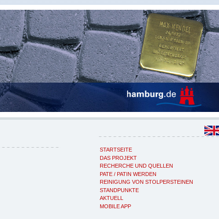
STARTSEITE
DAS PROJEKT
RECHERCHE UND QUELLEN
PATE / PATIN WERDEN
REINIGUNG VON STOLPERSTEINEN
STANDPUNKTE
AKTUELL
MOBILE APP