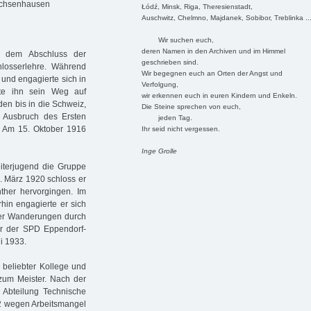
achsenhausen
Łódź, Minsk, Riga, Theresienstadt,
Auschwitz, Chelmno, Majdanek, Sobibor, Treblinka ..
Wir suchen euch,
deren Namen in den Archiven und im Himmel
ch dem Abschluss der
geschrieben sind.
losserlehre. Während
Wir begegnen euch an Orten der Angst und
 und engagierte sich in
Verfolgung,
rte ihn sein Weg auf
wir erkennen euch in euren Kindern und Enkeln.
en bis in die Schweiz,
Die Steine sprechen von euch,
h Ausbruch des Ersten
jeden Tag.
. Am 15. Oktober 1916
Ihr seid nicht vergessen.
Inge Grolle
iterjugend die Gruppe
. März 1920 schloss er
ther hervorgingen. Im
hin engagierte er sich
e er Wanderungen durch
er der SPD Eppendorf-
i 1933.
 beliebter Kollege und
 zum Meister. Nach der
 Abteilung Technische
32 wegen Arbeitsmangel