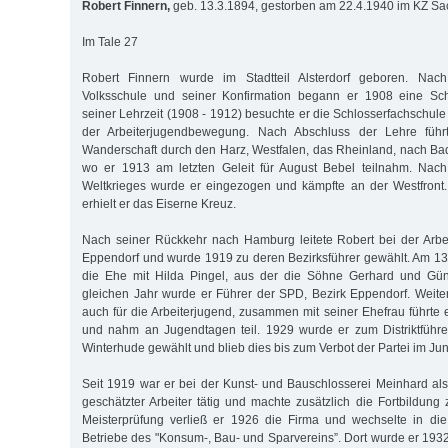
Robert Finnern,
geb. 13.3.1894, gestorben am 22.4.1940 im KZ S
Im Tale 27
Robert Finnern wurde im Stadtteil Alsterdorf geboren. Na
Volksschule und seiner Konfirmation begann er 1908 eine Sch
seiner Lehrzeit (1908 - 1912) besuchte er die Schlosserfachschule
der Arbeiterjugendbewegung. Nach Abschluss der Lehre füh
Wanderschaft durch den Harz, Westfalen, das Rheinland, nach Bad
wo er 1913 am letzten Geleit für August Bebel teilnahm. Nac
Weltkrieges wurde er eingezogen und kämpfte an der Westfront
erhielt er das Eiserne Kreuz.
Nach seiner Rückkehr nach Hamburg leitete Robert bei der Arbe
Eppendorf und wurde 1919 zu deren Bezirksführer gewählt. Am 13
die Ehe mit Hilda Pingel, aus der die Söhne Gerhard und Gün
gleichen Jahr wurde er Führer der SPD, Bezirk Eppendorf. Weiter
auch für die Arbeiterjugend, zusammen mit seiner Ehefrau führt
und nahm an Jugendtagen teil. 1929 wurde er zum Distriktführ
Winterhude gewählt und blieb dies bis zum Verbot der Partei im Jun
Seit 1919 war er bei der Kunst- und Bauschlosserei Meinhard als
geschätzter Arbeiter tätig und machte zusätzlich die Fortbildung
Meisterprüfung verließ er 1926 die Firma und wechselte in die
Betriebe des "Konsum-, Bau- und Sparvereins”. Dort wurde er 19