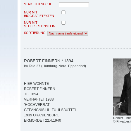
STADTTEILSUCHE
NUR MIT
BIOGRAFIETEXTEN
NUR MIT
STOLPERTONSTEIN
SORTIERUNG
ROBERT FINNERN * 1894
Im Tale 27 (Hamburg-Nord, Eppendorf)
HIER WOHNTE
ROBERT FINNERN
JG. 1894
VERHAFTET 1938
’HOCHVERRAT’
GEFÄNGNIS HH-FUHLSBÜTTEL
1939 ORANIENBURG
Robert Finn
ERMORDET 22.4.1940
© Privatbesi