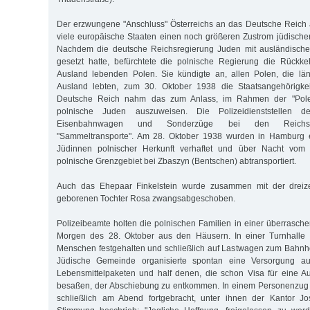
Der erzwungene "Anschluss" Österreichs an das Deutsche Reich 
viele europäische Staaten einen noch größeren Zustrom jüdische
Nachdem die deutsche Reichsregierung Juden mit ausländische
gesetzt hatte, befürchtete die polnische Regierung die Rückke
Ausland lebenden Polen. Sie kündigte an, allen Polen, die län
Ausland lebten, zum 30. Oktober 1938 die Staatsangehörigke
Deutsche Reich nahm das zum Anlass, im Rahmen der "Polen
polnische Juden auszuweisen. Die Polizeidienststellen de
Eisenbahnwagen und Sonderzüge bei den Reichsbah
"Sammeltransporte". Am 28. Oktober 1938 wurden in Hamburg
Jüdinnen polnischer Herkunft verhaftet und über Nacht vom 
polnische Grenzgebiet bei Zbaszyn (Bentschen) abtransportiert.
Auch das Ehepaar Finkelstein wurde zusammen mit der dreizeh
geborenen Tochter Rosa zwangsabgeschoben.
Polizeibeamte holten die polnischen Familien in einer überrasch
Morgen des 28. Oktober aus den Häusern. In einer Turnhalle
Menschen festgehalten und schließlich auf Lastwagen zum Bahnho
Jüdische Gemeinde organisierte spontan eine Versorgung a
Lebensmittelpaketen und half denen, die schon Visa für eine A
besaßen, der Abschiebung zu entkommen. In einem Personenzug
schließlich am Abend fortgebracht, unter ihnen der Kantor J