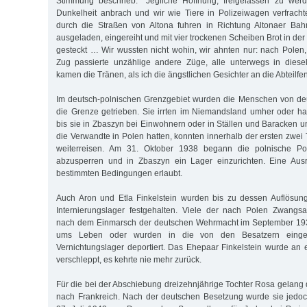
Stimmung beschrieb: "Jegliche Hoffnung, freigelassen zu wer
Dunkelheit anbrach und wir wie Tiere in Polizeiwagen verfracht
durch die Straßen von Altona fuhren in Richtung Altonaer Bah
ausgeladen, eingereiht und mit vier trockenen Scheiben Brot in der
gesteckt … Wir wussten nicht wohin, wir ahnten nur: nach Polen
Zug passierte unzählige andere Züge, alle unterwegs in diese
kamen die Tränen, als ich die ängstlichen Gesichter an die Abteilfen
Im deutsch-polnischen Grenzgebiet wurden die Menschen von de
die Grenze getrieben. Sie irrten im Niemandsland umher oder h
bis sie in Zbaszyn bei Einwohnern oder in Ställen und Baracken u
die Verwandte in Polen hatten, konnten innerhalb der ersten zwei
weiterreisen. Am 31. Oktober 1938 begann die polnische Poli
abzusperren und in Zbaszyn ein Lager einzurichten. Eine Aus
bestimmten Bedingungen erlaubt.
Auch Aron und Etla Finkelstein wurden bis zu dessen Auflösu
Internierungslager festgehalten. Viele der nach Polen Zwang
nach dem Einmarsch der deutschen Wehrmacht im September 193
ums Leben oder wurden in die von den Besatzern einger
Vernichtungslager deportiert. Das Ehepaar Finkelstein wurde an
verschleppt, es kehrte nie mehr zurück.
Für die bei der Abschiebung dreizehnjährige Tochter Rosa gelang 
nach Frankreich. Nach der deutschen Besetzung wurde sie jedoc