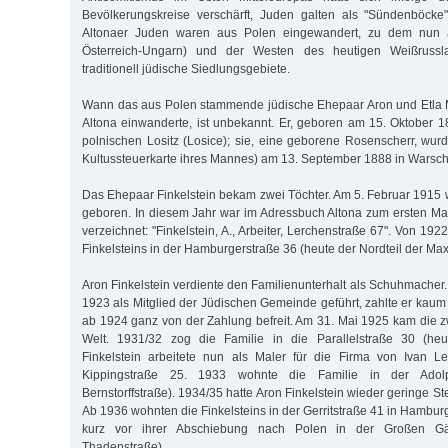
Bevölkerungskreise verschärft, Juden galten als "Sündenböcke"
Altonaer Juden waren aus Polen eingewandert, zu dem nun a
Österreich-Ungarn) und der Westen des heutigen Weißrussl
traditionell jüdische Siedlungsgebiete.
Wann das aus Polen stammende jüdische Ehepaar Aron und Etla M
Altona einwanderte, ist unbekannt. Er, geboren am 15. Oktober
polnischen Lositz (Losice); sie, eine geborene Rosenscherr, wurd
Kultussteuerkarte ihres Mannes) am 13. September 1888 in Warsc
Das Ehepaar Finkelstein bekam zwei Töchter. Am 5. Februar 1915 
geboren. In diesem Jahr war im Adressbuch Altona zum ersten Ma
verzeichnet: "Finkelstein, A., Arbeiter, Lerchenstraße 67". Von 19
Finkelsteins in der Hamburgerstraße 36 (heute der Nordteil der Max
Aron Finkelstein verdiente den Familienunterhalt als Schuhmacher.
1923 als Mitglied der Jüdischen Gemeinde geführt, zahlte er kaum
ab 1924 ganz von der Zahlung befreit. Am 31. Mai 1925 kam die z
Welt. 1931/32 zog die Familie in die Parallelstraße 30 (heute
Finkelstein arbeitete nun als Maler für die Firma von Ivan 
Kippingstraße 25. 1933 wohnte die Familie in der Adol
Bernstorffstraße). 1934/35 hatte Aron Finkelstein wieder geringe St
Ab 1936 wohnten die Finkelsteins in der Gerritstraße 41 in Hamburg
kurz vor ihrer Abschiebung nach Polen in der Großen Gär
Thadenstraße).