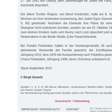
27. Juli 1942 von Drancy, dem Sammellager für Juden bei Paris,
Auschwitz deportiert.
Die ältere Tochter Regine, von Beruf Kontoristin, hatte am 8. 
Wochen vor ihrer drohenden Ausweisung, den Juden Egon Samuel 
S. 90) geheiratet. Nachdem die Eheleute ihre Pläne für ei
Shanghai nicht realisieren konnten, wurden sie am 25. Oktober
zwei kleinen Kindern Judis und Denny nach Lodz deportiert und er
Stolpersteine in der Breite Straße, Ecke Pepermölenbek.
Bei Familie Finkelstein hatten in der Hamburgerstraße 36 au
stammende Verwandte der Familie gewohnt, der Schriftsetzer 
Jahrgang 1910, dem 1935 die Auswanderung nach Palästina gelan
Chana Finkelstein, Jahrgang 1908, deren Schicksal unbekannt ist.
Stand September 2015
© Birgit Gewehr
Quellen: 1; 4; 5; 8; AB Altona; Michelsen, Gedenkraum Wohlers Allee; Stadtte
von Kantor Joseph Cysner.
Zur Nummerierung häufig genutzter Quellen siehe Link "Recherche und Quelle
druckansicht
/
Seitenanfang
Der Stolperstein i
IMPRESSUM / DATENSCHUTZ
KONTAKT
Stein in Hamburg v