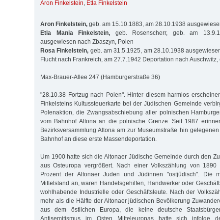
Aron Finkelstein
,
Etla Finkelstein
Aron Finkelstein,
geb. am 15.10.1883, am 28.10.1938 ausgewiese
Etla Mania Finkelstein,
geb. Rosenscherr, geb. am 13.9.1
ausgewiesen nach Zbaszyn, Polen
Rosa Finkelstein,
geb. am 31.5.1925, am 28.10.1938 ausgewiesen
Flucht nach Frankreich, am 27.7.1942 Deportation nach Auschwitz,
Max-Brauer-Allee 247 (Hamburgerstraße 36)
"28.10.38 Fortzug nach Polen". Hinter diesem harmlos erschein
Finkelsteins Kultussteuerkarte bei der Jüdischen Gemeinde verbir
Polenaktion, die Zwangsabschiebung aller polnischen Hamburg
vom Bahnhof Altona an die polnische Grenze. Seit 1987 erinner
Bezirksversammlung Altona am zur Museumstraße hin gelegenen
Bahnhof an diese erste Massendeportation.
Um 1900 hatte sich die Altonaer Jüdische Gemeinde durch den Zu
aus Osteuropa vergrößert. Nach einer Volkszählung von 1890
Prozent der Altonaer Juden und Jüdinnen "ostjüdisch". Die 
Mittelstand an, waren Handelsgehilfen, Handwerker oder Geschäft
wohlhabende Industrielle oder Geschäftsleute. Nach der Volksz
mehr als die Hälfte der Altonaer jüdischen Bevölkerung Zuwand
aus dem östlichen Europa, die keine deutsche Staatsbürge
Antisemitismus im Osten Mitteleuropas hatte sich infolge 