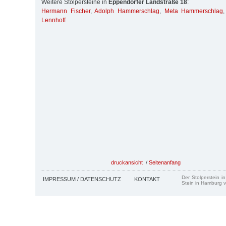
Weitere Stolpersteine in
Eppendorfer Landstraße 18
:
Hermann Fischer
,
Adolph Hammerschlag
,
Meta Hammerschlag
Lennhoff
druckansicht
/
Seitenanfang
Der Stolperstein i
IMPRESSUM / DATENSCHUTZ
KONTAKT
Stein in Hamburg v