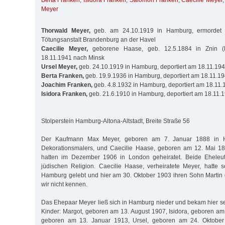
Berta Franken
,
Isidora Franken
,
Salomon Franken
,
Caecilie Meyer
Meyer
Thorwald Meyer,
geb. am 24.10.1919 in Hamburg, ermordet 
Tötungsanstalt Brandenburg an der Havel
Caecilie Meyer,
geborene Haase, geb. 12.5.1884 in Znin (P
18.11.1941 nach Minsk
Ursel Meyer,
geb. 24.10.1919 in Hamburg, deportiert am 18.11.19
Berta Franken,
geb. 19.9.1936 in Hamburg, deportiert am 18.11.1
Joachim Franken,
geb. 4.8.1932 in Hamburg, deportiert am 18.11
Isidora Franken,
geb. 21.6.1910 in Hamburg, deportiert am 18.11.
Stolperstein Hamburg-Altona-Altstadt, Breite Straße 56
Der Kaufmann Max Meyer, geboren am 7. Januar 1888 in 
Dekorationsmalers, und Caecilie Haase, geboren am 12. Mai 18
hatten im Dezember 1906 in London geheiratet. Beide Eheleut
jüdischen Religion. Caecilie Haase, verheiratete Meyer, hatte 
Hamburg gelebt und hier am 30. Oktober 1903 ihren Sohn Martin
wir nicht kennen.
Das Ehepaar Meyer ließ sich in Hamburg nieder und bekam hier 
Kinder: Margot, geboren am 13. August 1907, Isidora, geboren am
geboren am 13. Januar 1913, Ursel, geboren am 24. Oktober