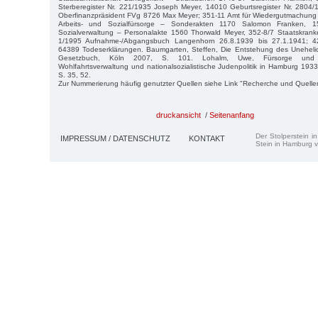
Sterberegister Nr. 221/1935 Joseph Meyer, 14010 Geburtsregister Nr. 2804/
Oberfinanzpräsident FVg 8726 Max Meyer; 351-11 Amt für Wiedergutmachun
Arbeits- und Sozialfürsorge – Sonderakten 1170 Salomon Franken, 
Sozialverwaltung – Personalakte 1560 Thorwald Meyer, 352-8/7 Staatskrank
1/1995 Aufnahme-/Abgangsbuch Langenhorn 26.8.1939 bis 27.1.1941; 42
64389 Todeserklärungen. Baumgarten, Steffen, Die Entstehung des Unehelic
Gesetzbuch, Köln 2007, S. 101. Lohalm, Uwe, Fürsorge und Ve
Wohlfahrtsverwaltung und nationalsozialistische Judenpolitik in Hamburg 19
S. 35, 52.
Zur Nummerierung häufig genutzter Quellen siehe Link "Recherche und Quelle
druckansicht
/
Seitenanfang
Der Stolperstein i
IMPRESSUM / DATENSCHUTZ
KONTAKT
Stein in Hamburg v