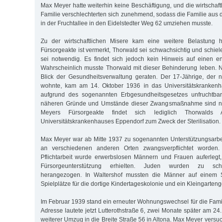
Max Meyer hatte weiterhin keine Beschäftigung, und die wirtschaft
Familie verschlechterten sich zunehmend, sodass die Familie aus
in der Fruchtallee in den Eidelstedter Weg 62 umziehen musste.
Zu der wirtschaftlichen Misere kam eine weitere Belastung 
Fürsorgeakte ist vermerkt, Thorwald sei schwachsichtig und schie
sei notwendig. Es findet sich jedoch kein Hinweis auf einen en
Wahrscheinlich musste Thorwald mit dieser Behinderung leben. 
Blick der Gesundheitsverwaltung geraten. Der 17-Jährige, der 
wohnte, kam am 14. Oktober 1936 in das Universitätskrankenh
aufgrund des sogenannten Erbgesundheitsgesetzes unfruchtba
näheren Gründe und Umstände dieser Zwangsmaßnahme sind nich
Meyers Fürsorgeakte findet sich lediglich Thorwalds
Universitätskrankenhauses Eppendorf zum Zweck der Sterilisation.
Max Meyer war ab Mitte 1937 zu sogenannten Unterstützungsarbe
an verschiedenen anderen Orten zwangsverpflichtet worden. 
Pflichtarbeit wurde erwerbslosen Männern und Frauen auferlegt,
Fürsorgeunterstützung erhielten. Juden wurden zu schw
herangezogen. In Waltershof mussten die Männer auf einem Sc
Spielplätze für die dortige Kindertageskolonie und ein Kleingarten
Im Februar 1939 stand ein erneuter Wohnungswechsel für die Fami
Adresse lautete jetzt Lutterothstraße 6, zwei Monate später am 24. 
weiterer Umzug in die Breite Straße 56 in Altona. Max Meyer vers