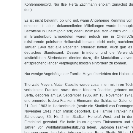
Kohlenmonoxyd. Nur Ilse Herta Zachmann entkam zunächst die
dort).
Es ist nicht bekannt, ob und ggf. wann Angehörige Kenntnis vo
erhielten. In allen dokumentierten Mitteilungen wurde behaupt
Betroffene in Chelm (polnisch) oder Cholm (deutsch) östlich von Lub
in Brandenburg Ermordeten waren jedoch nie in Chelm/Cho
existierende polnische Heilanstalt bestand nicht mehr, nachde
Januar 1940 fast alle Patienten ermordet hatten. Auch gab e
deutsches Standesamt. Dessen Erfindung und die Verwendu
tatsächlichen Sterbedaten dienten dazu, die Mordaktion zu ver
entsprechend länger Verpflegungskosten einfordern zu können.
Nur wenige Angehörige der Familie Meyer überlebten den Holocaus
Thorwald Meyers Mutter Caecilie wurde zusammen mit ihren Töcht
verheiratete Franken, sowie deren Kindern Joachim, geboren a
Berta, geboren am 19. September 1936, am 18. November 1941 
und ermordet. Isidora Frankens Ehemann, der Schlachter Salomo
21. Juni 1903 in Hackenbroich (heute ein Stadtteil von Dormagen
November 1941 nach Minsk deportiert. Die Familie Franken ha
Scheideweg 35, Hs. 2, im Stadtteil Hoheluft-West, und in de
Eimsbüttel gewohnt. Sie hatte kaum eigenes Einkommen und 
Jahren von Wohlfahrtsunterstützung leben. Salomon Franken wu
herangezogen. Ihre letzte Adresse lautete Breite Straße 56 bei Me