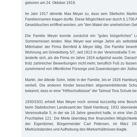
geboren am 24. Oktober 1919.
Im Jahr 1917 stimmte Max Meyer zu, dass sein Stiefsohn Martin
Familiennamen tragen durfte. Diese Möglichkeit war durch § 1706 
Gesetzbuches eröffnet worden, um "den Makel der unehelichen Geb
Die Familie Meyer konnte zunächst ein "gutes bürgerliches" 
Sommerreisen leisten. Max Meyer war einige Jahre als selbstst
Mitinhaber der Firma Bernfeld & Meyer tätig. Die Familie bewo
Wohnung am Grindelberg 5/7, seit 1913 in der Vereinsstraße 5 im St
änderte sich, als die Firma im Jahre 1924 aufgelöst wurde. Dana
trotz zahlreicher Bewerbungen nicht mehr, beruflich Fuß zu fassen
zunehmend von öffentlicher Fürsorge und Zuwendungen der Jüdi
Martin, der älteste Sohn, lebte in der Familie, bis er 1926 Hambu
verließ. Die anderen Kinder besuchten allgemeinbildende Schu
bekannt, dass er eine "Hilfsschulklasse" der Talmud Tora Schule be
1930/1931 erhielt Max Meyer noch einmal kurzzeitig eine Besch
beim Statistischen Landesamt der Stadt Hamburg. 1931 übersiedel
Vereinsstraße 5, in der sie 18 Jahre gewohnt hatte, in eine Vier
Fruchtallee 121. Die Miete überstieg ihre finanziellen Möglichkei
der Eigentümer, Bürgermeister Carl Petersen, im März 1
Mietrückstandes und Aufhebung des Mietverhältnisses klagte.