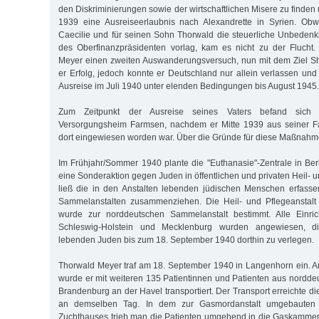
den Diskriminierungen sowie der wirtschaftlichen Misere zu finden
1939 eine Ausreiseerlaubnis nach Alexandrette in Syrien. Obw
Caecilie und für seinen Sohn Thorwald die steuerliche Unbedenk
des Oberfinanzpräsidenten vorlag, kam es nicht zu der Fluch
Meyer einen zweiten Auswanderungsversuch, nun mit dem Ziel Sh
er Erfolg, jedoch konnte er Deutschland nur allein verlassen und
Ausreise im Juli 1940 unter elenden Bedingungen bis August 1945.
Zum Zeitpunkt der Ausreise seines Vaters befand sich
Versorgungsheim Farmsen, nachdem er Mitte 1939 aus seiner 
dort eingewiesen worden war. Über die Gründe für diese Maßnahme 
Im Frühjahr/Sommer 1940 plante die "Euthanasie"-Zentrale in Berl
eine Sonderaktion gegen Juden in öffentlichen und privaten Heil- u
ließ die in den Anstalten lebenden jüdischen Menschen erfass
Sammelanstalten zusammenziehen. Die Heil- und Pflegeanstal
wurde zur norddeutschen Sammelanstalt bestimmt. Alle Einri
Schleswig-Holstein und Mecklenburg wurden angewiesen, di
lebenden Juden bis zum 18. September 1940 dorthin zu verlegen.
Thorwald Meyer traf am 18. September 1940 in Langenhorn ein. 
wurde er mit weiteren 135 Patientinnen und Patienten aus nordde
Brandenburg an der Havel transportiert. Der Transport erreichte d
an demselben Tag. In dem zur Gasmordanstalt umgebauten 
Zuchthauses trieb man die Patienten umgehend in die Gaskammer