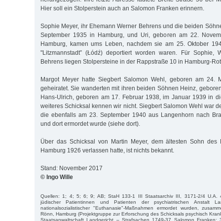
Hier soll ein Stolperstein auch an Salomon Franken erinnern.
Sophie Meyer, ihr Ehemann Werner Behrens und die beiden Söhne
September 1935 in Hamburg, und Uri, geboren am 22. Novemb
Hamburg, kamen ums Leben, nachdem sie am 25. Oktober 19
"Litzmannstadt” (Łódź) deportiert worden waren. Für Sophie, W
Behrens liegen Stolpersteine in der Rappstraße 10 in Hamburg-Ro
Margot Meyer hatte Siegbert Salomon Wehl, geboren am 24. 
geheiratet. Sie wanderten mit ihren beiden Söhnen Heinz, geboren
Hans-Ulrich, geboren am 17. Februar 1938, im Januar 1939 in di
weiteres Schicksal kennen wir nicht. Siegbert Salomon Wehl war d
die ebenfalls am 23. September 1940 aus Langenhorn nach Bran
und dort ermordet wurde (siehe dort).
Über das Schicksal von Martin Meyer, dem ältesten Sohn des 
Hamburg 1926 verlassen hatte, ist nichts bekannt.
Stand: November 2017
© Ingo Wille
Quellen: 1; 4; 5; 6; 9; AB; StaH 133-1 III Staatsarchiv III, 3171-2/4 U.A. 
jüdischer Patientinnen und Patienten der psychiatrischen Anstalt L
nationalsozialistischer "Euthanasie"-Maßnahmen ermordet wurden, zusamm
Rönn, Hamburg (Projektgruppe zur Erforschung des Schicksals psychisch Kran
Staatsanwaltschaft Landgericht – Strafsachen 1749-37 Salomon Franken;