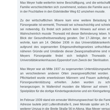
Max Meyer hatte weiterhin keine Beschäftigung, und die wirtschaft
Familie verschlechterten sich zunehmend, sodass die Familie aus
in der Fruchtallee in den Eidelstedter Weg 62 umziehen musste.
Zu der wirtschaftlichen Misere kam eine weitere Belastung 
Fürsorgeakte ist vermerkt, Thorwald sei schwachsichtig und schie
sei notwendig. Es findet sich jedoch kein Hinweis auf einen en
Wahrscheinlich musste Thorwald mit dieser Behinderung leben. 
Blick der Gesundheitsverwaltung geraten. Der 17-Jährige, der 
wohnte, kam am 14. Oktober 1936 in das Universitätskrankenh
aufgrund des sogenannten Erbgesundheitsgesetzes unfruchtba
näheren Gründe und Umstände dieser Zwangsmaßnahme sind nich
Meyers Fürsorgeakte findet sich lediglich Thorwalds
Universitätskrankenhauses Eppendorf zum Zweck der Sterilisation.
Max Meyer war ab Mitte 1937 zu sogenannten Unterstützungsarbe
an verschiedenen anderen Orten zwangsverpflichtet worden. 
Pflichtarbeit wurde erwerbslosen Männern und Frauen auferlegt,
Fürsorgeunterstützung erhielten. Juden wurden zu schw
herangezogen. In Waltershof mussten die Männer auf einem Sc
Spielplätze für die dortige Kindertageskolonie und ein Kleingarten
Im Februar 1939 stand ein erneuter Wohnungswechsel für die Fami
Adresse lautete jetzt Lutterothstraße 6, zwei Monate später am 24. 
weiterer Umzug in die Breite Straße 56 in Altona. Max Meyer vers