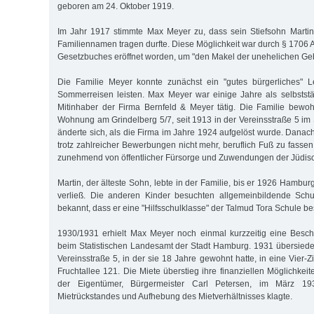
geboren am 24. Oktober 1919.
Im Jahr 1917 stimmte Max Meyer zu, dass sein Stiefsohn Martin
Familiennamen tragen durfte. Diese Möglichkeit war durch § 1706 
Gesetzbuches eröffnet worden, um "den Makel der unehelichen Geb
Die Familie Meyer konnte zunächst ein "gutes bürgerliches" 
Sommerreisen leisten. Max Meyer war einige Jahre als selbstst
Mitinhaber der Firma Bernfeld & Meyer tätig. Die Familie bewo
Wohnung am Grindelberg 5/7, seit 1913 in der Vereinsstraße 5 im St
änderte sich, als die Firma im Jahre 1924 aufgelöst wurde. Dana
trotz zahlreicher Bewerbungen nicht mehr, beruflich Fuß zu fassen
zunehmend von öffentlicher Fürsorge und Zuwendungen der Jüdi
Martin, der älteste Sohn, lebte in der Familie, bis er 1926 Hambu
verließ. Die anderen Kinder besuchten allgemeinbildende Schu
bekannt, dass er eine "Hilfsschulklasse" der Talmud Tora Schule be
1930/1931 erhielt Max Meyer noch einmal kurzzeitig eine Besch
beim Statistischen Landesamt der Stadt Hamburg. 1931 übersiedel
Vereinsstraße 5, in der sie 18 Jahre gewohnt hatte, in eine Vier
Fruchtallee 121. Die Miete überstieg ihre finanziellen Möglichkei
der Eigentümer, Bürgermeister Carl Petersen, im März 1
Mietrückstandes und Aufhebung des Mietverhältnisses klagte.