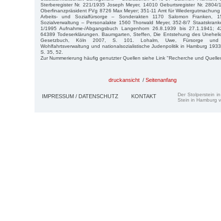
Sterberegister Nr. 221/1935 Joseph Meyer, 14010 Geburtsregister Nr. 2804/
Oberfinanzpräsident FVg 8726 Max Meyer; 351-11 Amt für Wiedergutmachun
Arbeits- und Sozialfürsorge – Sonderakten 1170 Salomon Franken, 
Sozialverwaltung – Personalakte 1560 Thorwald Meyer, 352-8/7 Staatskrank
1/1995 Aufnahme-/Abgangsbuch Langenhorn 26.8.1939 bis 27.1.1941; 42
64389 Todeserklärungen. Baumgarten, Steffen, Die Entstehung des Unehelic
Gesetzbuch, Köln 2007, S. 101. Lohalm, Uwe, Fürsorge und Ve
Wohlfahrtsverwaltung und nationalsozialistische Judenpolitik in Hamburg 19
S. 35, 52.
Zur Nummerierung häufig genutzter Quellen siehe Link "Recherche und Quelle
druckansicht
/
Seitenanfang
Der Stolperstein i
IMPRESSUM / DATENSCHUTZ
KONTAKT
Stein in Hamburg v