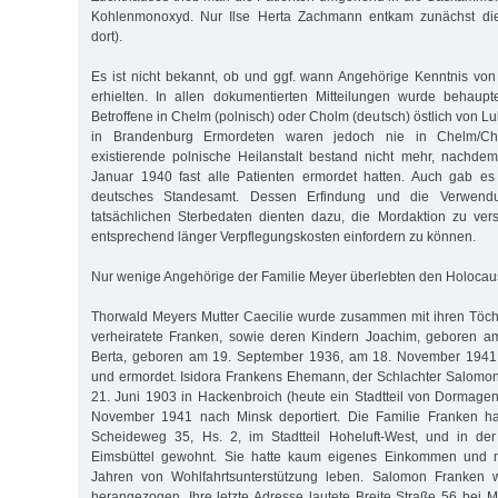
Kohlenmonoxyd. Nur Ilse Herta Zachmann entkam zunächst die
dort).
Es ist nicht bekannt, ob und ggf. wann Angehörige Kenntnis vo
erhielten. In allen dokumentierten Mitteilungen wurde behaupt
Betroffene in Chelm (polnisch) oder Cholm (deutsch) östlich von Lub
in Brandenburg Ermordeten waren jedoch nie in Chelm/Cho
existierende polnische Heilanstalt bestand nicht mehr, nachde
Januar 1940 fast alle Patienten ermordet hatten. Auch gab e
deutsches Standesamt. Dessen Erfindung und die Verwendu
tatsächlichen Sterbedaten dienten dazu, die Mordaktion zu ver
entsprechend länger Verpflegungskosten einfordern zu können.
Nur wenige Angehörige der Familie Meyer überlebten den Holocaus
Thorwald Meyers Mutter Caecilie wurde zusammen mit ihren Töcht
verheiratete Franken, sowie deren Kindern Joachim, geboren a
Berta, geboren am 19. September 1936, am 18. November 1941 
und ermordet. Isidora Frankens Ehemann, der Schlachter Salomo
21. Juni 1903 in Hackenbroich (heute ein Stadtteil von Dormagen
November 1941 nach Minsk deportiert. Die Familie Franken ha
Scheideweg 35, Hs. 2, im Stadtteil Hoheluft-West, und in de
Eimsbüttel gewohnt. Sie hatte kaum eigenes Einkommen und 
Jahren von Wohlfahrtsunterstützung leben. Salomon Franken wu
herangezogen. Ihre letzte Adresse lautete Breite Straße 56 bei Me