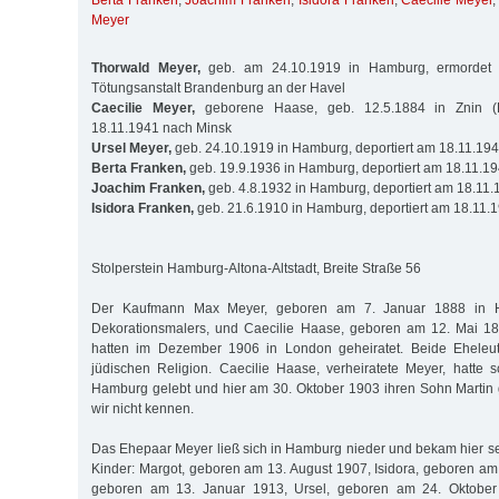
Berta Franken
,
Joachim Franken
,
Isidora Franken
,
Caecilie Meyer
Meyer
Thorwald Meyer,
geb. am 24.10.1919 in Hamburg, ermordet 
Tötungsanstalt Brandenburg an der Havel
Caecilie Meyer,
geborene Haase, geb. 12.5.1884 in Znin (P
18.11.1941 nach Minsk
Ursel Meyer,
geb. 24.10.1919 in Hamburg, deportiert am 18.11.19
Berta Franken,
geb. 19.9.1936 in Hamburg, deportiert am 18.11.1
Joachim Franken,
geb. 4.8.1932 in Hamburg, deportiert am 18.11
Isidora Franken,
geb. 21.6.1910 in Hamburg, deportiert am 18.11.
Stolperstein Hamburg-Altona-Altstadt, Breite Straße 56
Der Kaufmann Max Meyer, geboren am 7. Januar 1888 in 
Dekorationsmalers, und Caecilie Haase, geboren am 12. Mai 18
hatten im Dezember 1906 in London geheiratet. Beide Eheleut
jüdischen Religion. Caecilie Haase, verheiratete Meyer, hatte 
Hamburg gelebt und hier am 30. Oktober 1903 ihren Sohn Martin
wir nicht kennen.
Das Ehepaar Meyer ließ sich in Hamburg nieder und bekam hier 
Kinder: Margot, geboren am 13. August 1907, Isidora, geboren am
geboren am 13. Januar 1913, Ursel, geboren am 24. Oktober