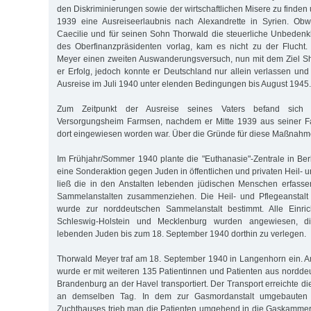
den Diskriminierungen sowie der wirtschaftlichen Misere zu finden
1939 eine Ausreiseerlaubnis nach Alexandrette in Syrien. Obw
Caecilie und für seinen Sohn Thorwald die steuerliche Unbedenk
des Oberfinanzpräsidenten vorlag, kam es nicht zu der Fluch
Meyer einen zweiten Auswanderungsversuch, nun mit dem Ziel Sh
er Erfolg, jedoch konnte er Deutschland nur allein verlassen und
Ausreise im Juli 1940 unter elenden Bedingungen bis August 1945.
Zum Zeitpunkt der Ausreise seines Vaters befand sich
Versorgungsheim Farmsen, nachdem er Mitte 1939 aus seiner 
dort eingewiesen worden war. Über die Gründe für diese Maßnahme 
Im Frühjahr/Sommer 1940 plante die "Euthanasie"-Zentrale in Berl
eine Sonderaktion gegen Juden in öffentlichen und privaten Heil- u
ließ die in den Anstalten lebenden jüdischen Menschen erfass
Sammelanstalten zusammenziehen. Die Heil- und Pflegeanstal
wurde zur norddeutschen Sammelanstalt bestimmt. Alle Einri
Schleswig-Holstein und Mecklenburg wurden angewiesen, di
lebenden Juden bis zum 18. September 1940 dorthin zu verlegen.
Thorwald Meyer traf am 18. September 1940 in Langenhorn ein. 
wurde er mit weiteren 135 Patientinnen und Patienten aus nordde
Brandenburg an der Havel transportiert. Der Transport erreichte d
an demselben Tag. In dem zur Gasmordanstalt umgebauten 
Zuchthauses trieb man die Patienten umgehend in die Gaskammer