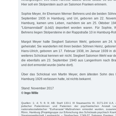
Hier soll ein Stolperstein auch an Salomon Franken erinnern.
Sophie Meyer, ihr Ehemann Werner Behrens und die beiden Söhne
September 1935 in Hamburg, und Uri, geboren am 22. Novemb
Hamburg, kamen ums Leben, nachdem sie am 25. Oktober 19
"Litzmannstadt” (Łódź) deportiert worden waren. Für Sophie, W
Behrens liegen Stolpersteine in der Rappstraße 10 in Hamburg-Ro
Margot Meyer hatte Siegbert Salomon Wehl, geboren am 24. 
geheiratet. Sie wanderten mit ihren beiden Söhnen Heinz, geboren
Hans-Ulrich, geboren am 17. Februar 1938, im Januar 1939 in di
weiteres Schicksal kennen wir nicht. Siegbert Salomon Wehl war d
die ebenfalls am 23. September 1940 aus Langenhorn nach Bran
und dort ermordet wurde (siehe dort).
Über das Schicksal von Martin Meyer, dem ältesten Sohn des 
Hamburg 1926 verlassen hatte, ist nichts bekannt.
Stand: November 2017
© Ingo Wille
Quellen: 1; 4; 5; 6; 9; AB; StaH 133-1 III Staatsarchiv III, 3171-2/4 U.A. 
jüdischer Patientinnen und Patienten der psychiatrischen Anstalt L
nationalsozialistischer "Euthanasie"-Maßnahmen ermordet wurden, zusamm
Rönn, Hamburg (Projektgruppe zur Erforschung des Schicksals psychisch Kran
Staatsanwaltschaft Landgericht – Strafsachen 1749-37 Salomon Franken;