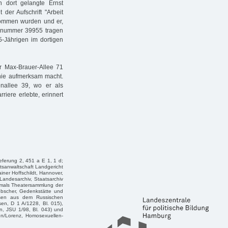
on dort gelangte Ernst
er Aufschrift "Arbeit
nommen wurden und er,
ngsnummer 39955 tragen
5-Jährigen im dortigen
r Max-Brauer-Allee 71
aphie aufmerksam macht.
nallee 39, wo er als
riere erlebte, erinnert
eferung 2, 451 a E 1, 1 d;
tsanwaltschaft Landgericht
ner Hoffschildt, Hannover,
andesarchiv, Staatsarchiv
emals Theatersammlung der
ebscher, Gedenkstätte und
isen aus dem Russischen
sen, D 1 A/1228, Bl. 015),
n, JSU 1/98, Bl. 043) und
nn/Lorenz, Homosexuellen-