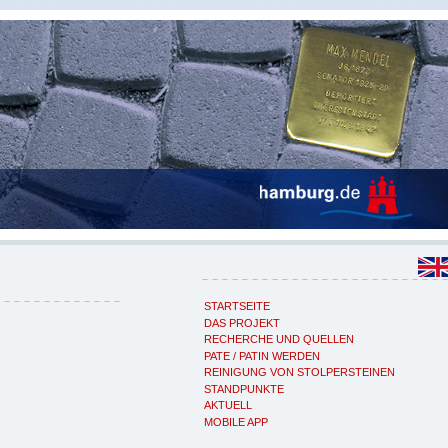
STARTSEITE
DAS PROJEKT
RECHERCHE UND QUELLEN
PATE / PATIN WERDEN
REINIGUNG VON STOLPERSTEINEN
STANDPUNKTE
AKTUELL
MOBILE APP