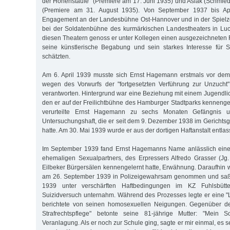
der Hohenstaufe" (Premiere am 17. Juni 1935) und Aslak (Schmied)
(Premiere am 31. August 1935). Von September 1937 bis Apr
Engagement an der Landesbühne Ost-Hannover und in der Spielze
bei der Soldatenbühne des kurmärkischen Landestheaters in Luc
diesen Theatern genoss er unter Kollegen einen ausgezeichneten R
seine künstlerische Begabung und sein starkes Interesse für S
schätzten.
Am 6. April 1939 musste sich Ernst Hagemann erstmals vor de
wegen des Vorwurfs der "fortgesetzten Verführung zur Unzucht"
verantworten. Hintergrund war eine Beziehung mit einem Jugendlic
den er auf der Freilichtbühne des Hamburger Stadtparks kennengel
verurteilte Ernst Hagemann zu sechs Monaten Gefängnis u
Untersuchungshaft, die er seit dem 9. Dezember 1938 im Gerichtsge
hatte. Am 30. Mai 1939 wurde er aus der dortigen Haftanstalt entlas
Im September 1939 fand Ernst Hagemanns Name anlässlich eines
ehemaligen Sexualpartners, des Erpressers Alfredo Grasser (Jg
Eilbeker Bürgersälen kennengelernt hatte, Erwähnung. Daraufhi
am 26. September 1939 in Polizeigewahrsam genommen und saß 
1939 unter verschärften Haftbedingungen im KZ Fuhlsbütt
Suizidversuch unternahm. Während des Prozesses legte er eine 
berichtete von seinen homosexuellen Neigungen. Gegenüber der 
Strafrechtspflege" betonte seine 81-jährige Mutter: "Mein 
Veranlagung. Als er noch zur Schule ging, sagte er mir einmal, es 