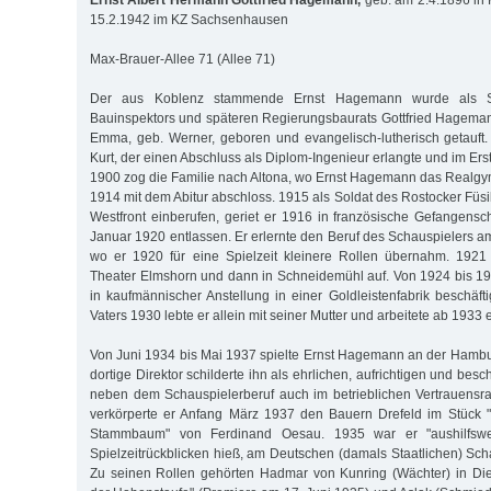
Ernst Albert Hermann Gottfried Hagemann,
geb. am 2.4.1896 in 
15.2.1942 im KZ Sachsenhausen
Max-Brauer-Allee 71 (Allee 71)
Der aus Koblenz stammende Ernst Hagemann wurde als S
Bauinspektors und späteren Regierungsbaurats Gottfried Hagema
Emma, geb. Werner, geboren und evangelisch-lutherisch getauft.
Kurt, der einen Abschluss als Diplom-Ingenieur erlangte und im Ers
1900 zog die Familie nach Altona, wo Ernst Hagemann das Realg
1914 mit dem Abitur abschloss. 1915 als Soldat des Rostocker Füsi
Westfront einberufen, geriet er 1916 in französische Gefangensc
Januar 1920 entlassen. Er erlernte den Beruf des Schauspielers am
wo er 1920 für eine Spielzeit kleinere Rollen übernahm. 1921 
Theater Elmshorn und dann in Schneidemühl auf. Von 1924 bis 1
in kaufmännischer Anstellung in einer Goldleistenfabrik beschäf
Vaters 1930 lebte er allein mit seiner Mutter und arbeitete ab 1933 
Von Juni 1934 bis Mai 1937 spielte Ernst Hagemann an der Hamb
dortige Direktor schilderte ihn als ehrlichen, aufrichtigen und bes
neben dem Schauspielerberuf auch im betrieblichen Vertrauensrat
verkörperte er Anfang März 1937 den Bauern Drefeld im Stück
Stammbaum" von Ferdinand Oesau. 1935 war er "aushilfswe
Spielzeitrückblicken hieß, am Deutschen (damals Staatlichen) Sch
Zu seinen Rollen gehörten Hadmar von Kunring (Wächter) in Diet