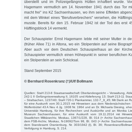
überstellt und im Polizeigefängnis Hütten inhaftiert wurde. V
Hagemann vermutlich am 14. November 1941 durch das Tor mit d
macht frei" ins KZ Sachsenhausen, wo ihm seine Effekten abge
mit dem Winkel eines "Berufsverbrechers" versehen, die Häftli
musste. Bereits für den 15. Februar 1942 ist der Tod des erst 4
Häftlingsblock 14 vermerkt.
Der Schauspieler Ernst Hagemann lebte mit seiner Mutter in de
(früher Allee 71) in Altona, wo ein Stolperstein auf seine Biogr
Aber auch vor dem Deutschen Schauspielhaus an der Kirche
Schauspieler vermutlich einen Höhepunkt in seiner beruflichen Kar
ein Stolperstein an sein Schicksal.
Stand September 2015
© Bernhard Rosenkranz (†)/Ulf Bollmann
Quellen: StaH 213-8 Staatsanwaltschaft Oberlandesgericht – Verwaltung, Abli
242-1 II Gefängnisverwaltung II, 16105 und Ablieferung 13; StaH 213-11 Staa
– Strafsachen, 1237/40; StaH 720-1 Plankammer, 132-7_9_45; Mit Dank an Rai
für eine Auskunft vom 30.1.2015 mit Hinweisen aus dem Niedersächsischen L
Wolfenbüttel 43 A Neu 4 Jg. 1938 Nr. 1964 und an Dr. Michaela Giesing, eh
Universität Hamburg, für ihre Recherchen und Auskünfte und an Monika Li
Museum Sachsenhausen, für eine Auskunft vom 19.11.2014 mit Hinwe
Staatlichen Militärarchiv, Moskau, 1367/1/228, Bl. 014 (= Archiv Sachsenhau
dem FSB-Archiv, Moskau, N-19092/Tom 98, Bl. 043 (= Archiv Sachsenhause
dem Standesamt Oranienburg, Nr. 303/1942 (I), Bl. 36; Rosenkranz/Bollma
Verfolgung in Hamburg, S. 214.