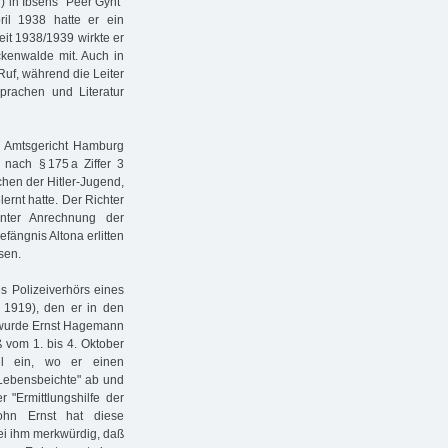
 in Ibsens "Peer Gynt"
il 1938 hatte er ein
it 1938/1939 wirkte er
kenwalde mit. Auch in
uf, während die Leiter
prachen und Literatur
m Amtsgericht Hamburg
 nach § 175 a Ziffer 3
hen der Hitler-Jugend,
ernt hatte. Der Richter
nter Anrechnung der
fängnis Altona erlitten
sen.
 Polizeiverhörs eines
. 1919), den er in den
n wurde Ernst Hagemann
vom 1. bis 4. Oktober
el ein, wo er einen
"Lebensbeichte" ab und
"Ermittlungshilfe der
Sohn Ernst hat diese
sei ihm merkwürdig, daß