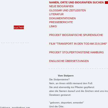
NAMEN, ORTE UND BIOGRAFIEN SUCHEN
NEUE BIOGRAFIEN
GLOSSAR UND ZEITLEISTEN
LITERATUR
DOKUMENTATIONEN
PRESSEBERICHTE
LINKS
PROJEKT BIOGRAFISCHE SPURENSUCHE
FILM "TRANSPORT IN DEN TOD AM 23.9.1940"
PROJEKT STOLPERTONSTEINE HAMBURG
ENGLISCHE ÜBERSETZUNGEN
Vom Stolpern
Die Stolpersteine?
Nein, an ihnen stößt niemand den Fuß
Sie sind ebenerdig ins Pflaster gepflanzt
aber die Namen darauf und die Zeichen sind uns ins
Gewissen gestanzt:
"geboren, deportiert, ermordet"
Und die Orte: