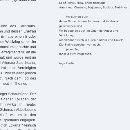
Koblenz, gestorben am
Łódź, Minsk, Riga, Theresienstadt,
Auschwitz, Chelmno, Majdanek, Sobibor, Treblinka ..
Wir suchen euch,
deren Namen in den Archiven und im Himmel
ohn des Garnisons-
geschrieben sind.
Wir begegnen euch an Orten der Angst und
nn und dessen Ehefrau
Verfolgung,
 Er hatte einen Bruder
wir erkennen euch in euren Kindern und Enkeln.
ten Weltkrieg starb. Um
Die Steine sprechen von euch,
ymnasium besuchte und
jeden Tag.
lierregiments 90 an die
Ihr seid nicht vergessen.
haft und wurde erst im
 Altonaer Stadttheater,
Inge Grolle
trat er im Vereinigten
931 war er dann jedoch
tigt. Nach dem Tod des
erneut im Theater.
urger Schaubühne. Der
cheidenen Kollegen, der
 mitwirkte. Im Theater
 "Schorsch Abbelbooms
ise", wie es in den
auspielhaus engagiert.
rich Eckarts "Heinrich