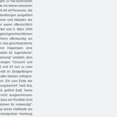
gen. Er hat sonst einen
nnte mir keinen besseren
9 mit elf Personen, die
 Handlungen ausgeführt
ieren und Abtasten der
r waren offensichtlich
rteil vom 5. März 1940
leichgeschlechtlichen
tnern offenkundig um
n das gerichtsärztliche
rnst Hagemann eine
Gefahr für Jugendliche"
mannung" empfahl, dem
r wegen "Unzucht und
 3 und 43 nun zu zwei
Haft im Strafgefängnis
ter blieben erfolglos.
ach. Ein zum Ende der
ngsbericht" hielt fest,
 geführt [hat]. Seine
nicht ausgeschlossen
dass ein Rückfall nicht
nahmen für notwendig".
ng seiner Haftstrafe am
iminalpolizei Hamburg