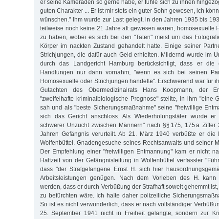
er seine Kameraden so gerne habe, er fühle sich zu ihnen hingezo
guten Charakter ... Er ist mir stets ein guter Sohn gewesen, ich kö
wünschen." Ihm wurde zur Last gelegt, in den Jahren 1935 bis 193
teilweise noch keine 21 Jahre alt gewesen waren, homosexuelle
zu haben, wobei es sich bei den "Taten" meist um das Fotograf
Körper im nackten Zustand gehandelt hatte. Einige seiner Partne
Strichjungen, die dafür auch Geld erhielten. Mildernd wurde im U
durch das Landgericht Hamburg berücksichtigt, dass er die g
Handlungen nur dann vornahm, "wenn es sich bei seinen Par
Homosexuelle oder Strichjungen handelte". Erschwerend war für ih
Gutachten des Obermedizinalrats Hans Koopmann, der E
"zweifelhafte kriminalbiologische Prognose" stellte, in ihm "eine 
sah und als "beste Sicherungsmaßnahme" seine "freiwillige Ent
sich das Gericht anschloss. Als Wiederholungstäter wurde e
schwerer Unzucht zwischen Männern" nach §§ 175, 175 a Ziffer
Jahren Gefängnis verurteilt. Ab 21. März 1940 verbüßte er die 
Wolfenbüttel. Gnadengesuche seines Rechtsanwalts und seiner Mut
Der Empfehlung einer "freiwilligen Entmannung" kam er nicht n
Haftzeit von der Gefängnisleitung in Wolfenbüttel verfasster "Führu
dass "der Strafgefangene Ernst H. sich hier hausordnungsgemäß
Arbeitsleistungen genügen. Nach dem Vorleben des H. kann 
werden, dass er durch Verbüßung der Strafhaft soweit gehemmt ist, 
zu befürchten wäre. Ich halte daher polizeiliche Sicherungsmaß
So ist es nicht verwunderlich, dass er nach vollständiger Verbüßu
25. September 1941 nicht in Freiheit gelangte, sondern zur Kr