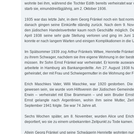
wohnte bei ihm, während die Tochter Edith bereits verheiratet war u
starb sie, einunddreißigjährig, am 2. Oktober 1936.
1935 war das letzte Jahr, in dem Georg Fränkel noch ein fast nor
danach gingen seine Einkünfte ständig zurück. Nach dem 9. No
den jüdischen Handelsvertreter kaum noch Geschäfte möglich. D
April 1938 seine sehr gute Stellung verloren und ging im Juni
konnte er nach langem Warten und einigen Komplikationen in die
Im Spätsommer 1939 zog Arthur Fränkels Witwe, Henriette Fränkel, 
zu ihrem Schwager, nachdem sie ihre eigene Wohnung in der Isest
müssen. Ihr Sohn Ernst Fränkel war verheiratet. Er konnte auswand
arbeitete in Hamburg als Bankangestellte. Am 27. August 1938 h
geheiratet, der mit Frau und Schwiegermutter in die Wohnung der F
Erich Maschkes Vater, Willi Maschke, war 1920 gestorben. Die
gewesen sein, sie wurde vom Hilfsverein der Jüdischen Gemeinde b
Erwin – verheiratet mit Else Brammann – und sein Bruder Erns
Ernst gelangte nach Argentinien, wohin ihm seine Mutter, Ze
September 1941 folgte. Sie war 74 Jahre alt.
Sechs Wochen später, am 8. November, wurden Alice und Eric
deportiert, wo sie zu einem unbekannten Zeitpunkt zu Tode kamen.
Allein Georg Fränkel und seine Schwägerin Henriette wohnten nun 