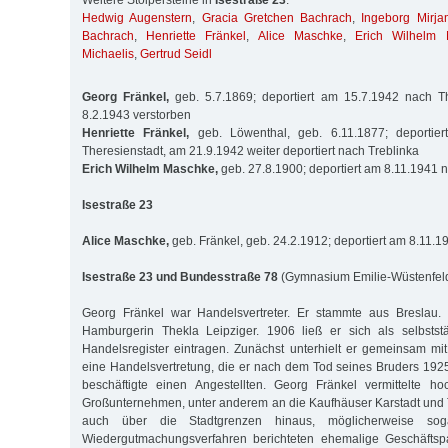
Weitere Stolpersteine in
Isestraße 23
:
Hedwig Augenstern
,
Gracia Gretchen Bachrach
,
Ingeborg Mirj
Bachrach
,
Henriette Fränkel
,
Alice Maschke
,
Erich Wilhelm
Michaelis
,
Gertrud Seidl
Georg Fränkel,
geb. 5.7.1869; deportiert am 15.7.1942 nach Th
8.2.1943 verstorben
Henriette Fränkel,
geb. Löwenthal, geb. 6.11.1877; deportie
Theresienstadt, am 21.9.1942 weiter deportiert nach Treblinka
Erich Wilhelm Maschke,
geb. 27.8.1900; deportiert am 8.11.1941 
Isestraße 23
Alice Maschke,
geb. Fränkel, geb. 24.2.1912; deportiert am 8.11.
Isestraße 23 und Bundesstraße 78
(Gymnasium Emilie-Wüstenfel
Georg Fränkel war Handelsvertreter. Er stammte aus Breslau. 
Hamburgerin Thekla Leipziger. 1906 ließ er sich als selbsts
Handelsregister eintragen. Zunächst unterhielt er gemeinsam mi
eine Handelsvertretung, die er nach dem Tod seines Bruders 1925 
beschäftigte einen Angestellten. Georg Fränkel vermittelte ho
Großunternehmen, unter anderem an die Kaufhäuser Karstadt und 
auch über die Stadtgrenzen hinaus, möglicherweise sog
Wiedergutmachungsverfahren berichteten ehe­malige Geschäftsp