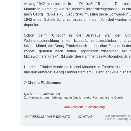
Anfang 1942 mussten sie in die Dillstraße 15 ziehen. Dort verbr
Monate in Hamburg, wie die meisten ihrer Altersgenossen, in e
nach Georg Fränkels 73. Geburtstag mussten seine Schwägerin u
1942 in der Schule Schanzenstraße einfinden. Von dort wurden s
deportiert.
Schon beim "Umzug" in die Dillstraße war der Großt
Wohnungseinrichtung in der Isestraße zurückgeblieben und ve
letzten Möbel, die Georg Fränkel noch in das eine Zimmer in de
konnte, gerieten nach seiner De­portation zusammen mit
Mitbewohners für 974 RM unter den Hammer des Auktionators Schlü
Henriette Fränkel wurde nach zwei Monaten in Theresienstadt nac
und dort ermordet. Georg Fränkel starb am 8. Februar 1943 in There
© Christa Fladhammer
Quellen: 1; 2; AfW 060309.
Zur Nummerierung häufig genutzter Quellen siehe Recherche und Quellen.
druckansicht
/
Seitenanfang
Der Stolperstein i
IMPRESSUM / DATENSCHUTZ
KONTAKT
Stein in Hamburg v