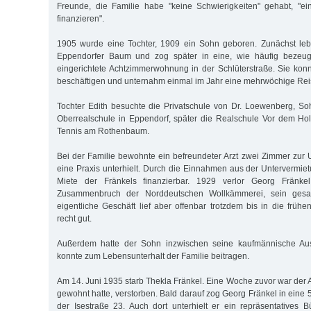
Freunde, die Familie habe "keine Schwierigkeiten" gehabt, "e
finanzieren".
1905 wurde eine Tochter, 1909 ein Sohn geboren. Zunächst leb
Eppendorfer Baum und zog später in eine, wie häufig bezeugt w
eingerichtete Achtzimmerwohnung in der Schlüterstraße. Sie ko
beschäftigen und unternahm einmal im Jahr eine mehrwöchige Reis
Tochter Edith besuchte die Privatschule von Dr. Loewenberg, S
Oberrealschule in Eppendorf, später die Realschule Vor dem Hols
Tennis am Rothenbaum.
Bei der Familie bewohnte ein befreundeter Arzt zwei Zimmer zur 
eine Praxis unterhielt. Durch die Einnahmen aus der Untervermie
Miete der Fränkels finanzierbar. 1929 verlor Georg Fränke
Zusammenbruch der Norddeutschen Wollkämmerei, sein ges
eigentliche Geschäft lief aber offenbar trotzdem bis in die früh
recht gut.
Außerdem hatte der Sohn inzwischen seine kaufmännische Au
konnte zum Lebensunterhalt der Familie beitragen.
Am 14. Juni 1935 starb Thekla Fränkel. Eine Woche zuvor war der Ar
gewohnt hatte, verstorben. Bald darauf zog Georg Fränkel in ein
der Isestraße 23. Auch dort unterhielt er ein repräsentatives