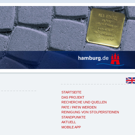
STARTSEITE
DAS PROJEKT
RECHERCHE UND QUELLEN
PATE / PATIN WERDEN
REINIGUNG VON STOLPERSTEINEN
STANDPUNKTE
AKTUELL
MOBILE APP