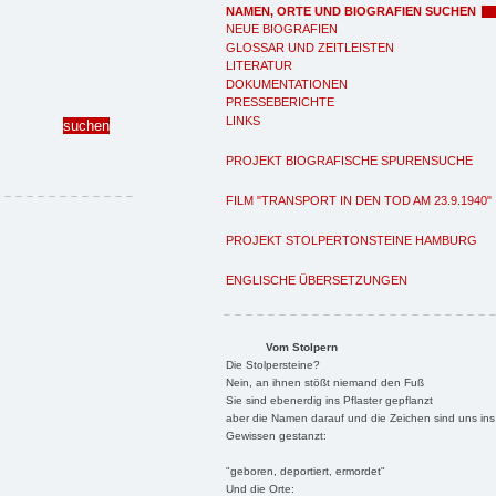
NAMEN, ORTE UND BIOGRAFIEN SUCHEN
NEUE BIOGRAFIEN
GLOSSAR UND ZEITLEISTEN
LITERATUR
DOKUMENTATIONEN
PRESSEBERICHTE
LINKS
PROJEKT BIOGRAFISCHE SPURENSUCHE
FILM "TRANSPORT IN DEN TOD AM 23.9.1940"
PROJEKT STOLPERTONSTEINE HAMBURG
ENGLISCHE ÜBERSETZUNGEN
Vom Stolpern
Die Stolpersteine?
Nein, an ihnen stößt niemand den Fuß
Sie sind ebenerdig ins Pflaster gepflanzt
aber die Namen darauf und die Zeichen sind uns ins
Gewissen gestanzt:
"geboren, deportiert, ermordet"
Und die Orte: