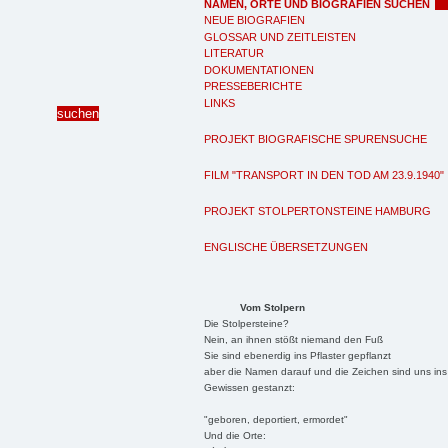
NAMEN, ORTE UND BIOGRAFIEN SUCHEN
NEUE BIOGRAFIEN
GLOSSAR UND ZEITLEISTEN
LITERATUR
DOKUMENTATIONEN
PRESSEBERICHTE
LINKS
PROJEKT BIOGRAFISCHE SPURENSUCHE
FILM "TRANSPORT IN DEN TOD AM 23.9.1940"
PROJEKT STOLPERTONSTEINE HAMBURG
ENGLISCHE ÜBERSETZUNGEN
Vom Stolpern
Die Stolpersteine?
Nein, an ihnen stößt niemand den Fuß
Sie sind ebenerdig ins Pflaster gepflanzt
aber die Namen darauf und die Zeichen sind uns ins
Gewissen gestanzt:
"geboren, deportiert, ermordet"
Und die Orte: