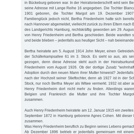
in Bückeburg geboren war. In der Heiratsniederschrift wird sein Be
seine Adresse mit Lange Reihe 16 angegeben. Die Tochter Blanc
1901 geboren, die Tochter Margot am 19. Dezember 1907.
Familienglück jedoch nicht, Bertha Friedenheim hatte sich berei
nach Hannover abgemeldet, vielleicht zurück zu ihren Eltern nach 
des Landgerichts Hamburg, rechtskräftig geworden am 29. Augus
von Henry Friedenheim und Bertha geschieden. Beide wandten s
und beide blieben – jedenfalls aus heutiger Sicht – nah beieinand
Bertha heiratete am 5. August 1914 John Meyer, einen Getreideh
der Schäferkampsallee 61 im 3. Stock. Es sieht so aus, als sei
gezogen, denn diese Adresse steht auch in der Heiratsurkund
Friedenheim vom August 1926. Ob der dortige Zusatz "wohnhaft
Adoption durch den neuen Mann ihrer Mutter hinweist? Jedenfalls
nach der Hochzeit seiner Stieftochter, denn ab 1927 ist in der S
Stock, nur noch Bertha Meyer als Witwe vermerkt. 1932 ist aber a
Henry Friedenheim dort nicht mehr zu finden. Allerdings waren
Belgien und Frankreich die Mutter und ihre Tochter Margot 
zusammen.
Auch Henry Friedenheim heiratete am 12. Januar 1915 ein zweites 
September 1872 in Hamburg geborene Agnes Cohen. Mit dieser bl
zusammen.
Was Henry Friedenheim beruflich zu Beginn seines Lebens gemacht 
Ab Dezember 1896 betrieb er jedenfalls gemeinsam mit einem 