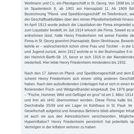
Wortmann und Co, ein Pfandgeschäft in St. Georg. Von 1898 bis 1
im Spadenteich 8, ab 1901 am Hansaplatz 11. Ab 1909 führ
Bezeichnung "Pfand- und Speditionsgeschäft" im Telefonbuch, w
der Geschäftsaktivitäten über den reinen Pfandleiherbetrieb hinaus
Im April 1913 wurde jedoch die Liquidation der Firma eingeleitet
zum Liquidator bestellt; im Juli 1914 erlosch die Firma. Soweit es
entnehmen lässt, hatte Henry Friedenheim mit seiner Familie st
Firma in St. Georg gewohnt (Hansaplatz, Beim Strohhause, Besenb
kehrte er – wahrscheinlich schon ohne Frau und Töchter - in die 
und Jugend zurück, denn 1912 wohnte er in der Brahmsallee 6 in
der Heinrich-Barth-Str. 15, bevor er sich 1916 in der Mansteinst
niederließ. Hier lebte Henry Friedenheim mindestens bis 1932.
Nach den 17 Jahren im Pfand- und Speditionsgeschäft und dem E
scheint Henry Friedenheim sich einem völlig anderen Geschäf
haben. Nach den aufzufindenden Unterlagen hat er sich in einen tr
florierenden Fisch- und Wildgroßhandel eingekauft. Die 1876 geg
– "Fische, Hummer, Wild und Geflügel en gros" ist am 1. März 19
und ihm als oHG übernommen worden. Diese Firma hatte bis 
Deichstraße 35/39 und ein Lager im Kühlhaus in St. Pauli. I
Gesellschaft aufgelöst und Amandus Behrens blieb alleiniger Inha
ist auch sie aus den Adressbüchern verschwunden. Mögliche
Hyperinflation? Henry Friedenheim persönlich hat jedenfalls s
Vermögen in der Inflation verloren zu haben.