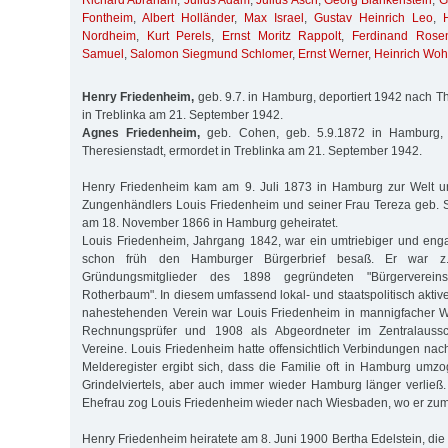
Richard Abraham
,
Julius Adam
,
Julius Asch
,
Georg Blankenstein
,
G
Fontheim
,
Albert Holländer
,
Max Israel
,
Gustav Heinrich Leo
,
Nordheim
,
Kurt Perels
,
Ernst Moritz Rappolt
,
Ferdinand Rosen
Samuel
,
Salomon Siegmund Schlomer
,
Ernst Werner
,
Heinrich Wohl
Henry Friedenheim,
geb. 9.7. in Hamburg, deportiert 1942 nach Th
in Treblinka am 21. September 1942.
Agnes Friedenheim,
geb. Cohen, geb. 5.9.1872 in Hamburg, 
Theresienstadt, ermordet in Treblinka am 21. September 1942.
Henry Friedenheim kam am 9. Juli 1873 in Hamburg zur Welt u
Zungenhändlers Louis Friedenheim und seiner Frau Tereza geb. 
am 18. November 1866 in Hamburg geheiratet.
Louis Friedenheim, Jahrgang 1842, war ein umtriebiger und eng
schon früh den Hamburger Bürgerbrief besaß. Er war z
Gründungsmitglieder des 1898 gegründeten "Bürgerverei
Rotherbaum". In diesem umfassend lokal- und staatspolitisch akti
nahestehenden Verein war Louis Friedenheim in mannigfacher Wei
Rechnungsprüfer und 1908 als Abgeordneter im Zentralauss
Vereine. Louis Friedenheim hatte offensichtlich Verbindungen n
Melderegister ergibt sich, dass die Familie oft in Hamburg umzo
Grindelviertels, aber auch immer wieder Hamburg länger verlie
Ehefrau zog Louis Friedenheim wieder nach Wiesbaden, wo er zum
Henry Friedenheim heiratete am 8. Juni 1900 Bertha Edelstein, di