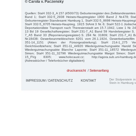
© Carola v. Paczensky
Quellen: StaH 332-3_A 157 (4500/73) Geburtenregister des Zivilstandesamte
Band 1; StaH 332-5_2938 Heirats-Hauptregister 1900 Band 2 Nr.478; St
Geburtenregister Standesamt Hamburg 1, StaH 332-5_8698 Heirats-Hauptregis
StaH 332-5_8705 Heirats-Hauptreg. 1915 StAmt 3 Nr. 6; StaH 522-1 Jüdisch
Deportationsliste Transport nach Theresienstadt am 15.7.1942, Liste 1 Nr.
13 Bd 19 Gesellschaftsregister; StaH 231-7_A1 Band 59 Handelsregister S.
7_A5 Band 33 (Reponierungsregister) S. 284 Nr. 31809; StaH 231-7_A1 Ba
Nr.18438; Gewerbeanmeldeschein 6201 vom 26.1.1924, Gewerbekarteifil
351-14_1151 (Akten der Fürsorgeabteilung); StaH 214-1_275 Verst
Gerichtsvollziehers; StaH 351-11_44920 Wiedergutmachungsakte Harold 
Wiedergutmachungsakte Blanche Laponte; StaH 351-11_18572 Wiedergutm
Simon; StaH 351-11_32796 Wiedergutmachungsakte Margot Simon; StaH
15_FVg 8305; www.holocaust.cz; http://agora.sub.uni-hamburg.de/su
(Adressbücher / Telefonbücher digitalisiert)
druckansicht
/
Seitenanfang
Der Stolperstein i
IMPRESSUM / DATENSCHUTZ
KONTAKT
Stein in Hamburg v