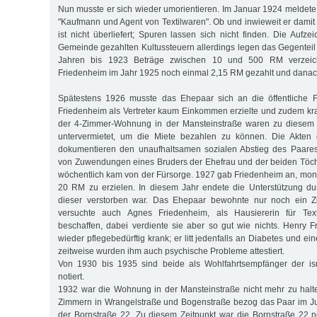
Nun musste er sich wieder umorientieren. Im Januar 1924 meldete
"Kaufmann und Agent von Textilwaren". Ob und inwieweit er damit 
ist nicht überliefert; Spuren lassen sich nicht finden. Die Aufz
Gemeinde gezahlten Kultussteuern allerdings legen das Gegentei
Jahren bis 1923 Beträge zwischen 10 und 500 RM verzeich
Friedenheim im Jahr 1925 noch einmal 2,15 RM gezahlt und danach
Spätestens 1926 musste das Ehepaar sich an die öffentliche 
Friedenheim als Vertreter kaum Einkommen erzielte und zudem k
der 4-Zimmer-Wohnung in der Mansteinstraße waren zu diesem Z
untervermietet, um die Miete bezahlen zu können. Die Akten 
dokumentieren den unaufhaltsamen sozialen Abstieg des Paares
von Zuwendungen eines Bruders der Ehefrau und der beiden Töc
wöchentlich kam von der Fürsorge. 1927 gab Friedenheim an, mon
20 RM zu erzielen. In diesem Jahr endete die Unterstützung d
dieser verstorben war. Das Ehepaar bewohnte nur noch ein Zi
versuchte auch Agnes Friedenheim, als Hausiererin für Tex
beschaffen, dabei verdiente sie aber so gut wie nichts. Henry
wieder pflegebedürftig krank; er litt jedenfalls an Diabetes und
zeitweise wurden ihm auch psychische Probleme attestiert.
Von 1930 bis 1935 sind beide als Wohlfahrtsempfänger der is
notiert.
1932 war die Wohnung in der Mansteinstraße nicht mehr zu hal
Zimmern in Wrangelstraße und Bogenstraße bezog das Paar im Ju
der Bornstraße 22. Zu diesem Zeitpunkt war die Bornstraße 22 