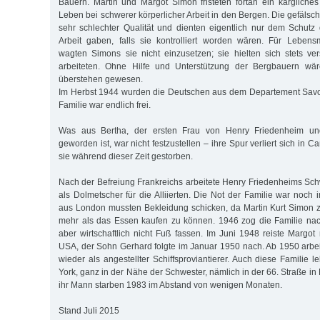
Bauern. Martin und Margot Simon fristeten fortan ein kärgliche
Leben bei schwerer körperlicher Arbeit in den Bergen. Die gefäls
sehr schlechter Qualität und dienten eigentlich nur dem Schutz
Arbeit gaben, falls sie kontrolliert worden wären. Für Lebens
wagten Simons sie nicht einzusetzen; sie hielten sich stets ver
arbeiteten. Ohne Hilfe und Unterstützung der Bergbauern wär
überstehen gewesen.
Im Herbst 1944 wurden die Deutschen aus dem Departement Savoi
Familie war endlich frei.
Was aus Bertha, der ersten Frau von Henry Friedenheim un
geworden ist, war nicht festzustellen – ihre Spur verliert sich in Can
sie während dieser Zeit gestorben.
Nach der Befreiung Frankreichs arbeitete Henry Friedenheims Sch
als Dolmetscher für die Alliierten. Die Not der Familie war noch
aus London mussten Bekleidung schicken, da Martin Kurt Simon 
mehr als das Essen kaufen zu können. 1946 zog die Familie nac
aber wirtschaftlich nicht Fuß fassen. Im Juni 1948 reiste Margot
USA, der Sohn Gerhard folgte im Januar 1950 nach. Ab 1950 arbei
wieder als angestellter Schiffsproviantierer. Auch diese Familie l
York, ganz in der Nähe der Schwester, nämlich in der 66. Straße i
ihr Mann starben 1983 im Abstand von wenigen Monaten.
Stand Juli 2015