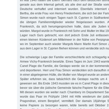
Im Mai 1940 hatten die Eltern Gerhard nach dem deutschen Bo
gerade aus dem Internat geholt, als alle drei auf der Straße vom
Deutsche verhaftet und interniert wurden. Ebenfalls internier
Bertha, die erste Frau von Henry Friedenheim, die sich bei der Famil
Simon wurde nach einigen Tagen nach St. Cyprien in Südfrankrei
die übrigen Familienmitglieder wieder freigelassen wurden. 
Frankreich, da sich herumgesprochen hatte, dass alle Juden i
würden. Margot wurde in Frankreich mit Sohn und Mutter im Mai 194
Lager nach Gurs gebracht, von dort jedoch Ende Juli entlassen
einen kleinen Küstenort am Mittelmeer in der Nähe von Perpigna
wo im September auch wieder Margots Mann Martin Kurt Simon zu
aus dem Lager in St. Cyprien fliehen können und versteckte sich nu
Die schwierige Lage der Familie verschlechterte sich schlagartig w
Armee Vichy-Frankreich besetzte. Eines Tages im Juni 1943 warn
Canet Plage die Familie, die Gestapo werde sie in der kommende
und deportieren. Herr und Frau Simon versteckten sich daraufhin 
in einer abgelegenen Hütte, die Mutter von Margot wurde an andere
Später erfuhren sie, dass tatsächlich die Gestapo nachts um 4
gewesen sei. Bis Ende 1943 mussten sie es in Canet Plage in dies
bevor sie über die jüdische Gemeinde falsche Papiere für die El
Mit diesen wurden sie weiter nach Chambery im Departement Sav
wurde das Paar im Frühjahr 1944 mit Hilfe wiederum der jüd
Pragondran, einem Bergdorf, vermittelt. Der damals 16jährige 
keine Papiere zu besorgen waren, lebte bereits seit Oktober 1