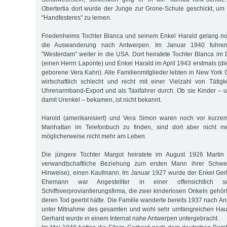
Obertertia dort wurde der Junge zur Grone-Schule geschickt, um s
"Handfesteres" zu lernen.
Friedenheims Tochter Blanca und seinem Enkel Harald gelang 
die Auswanderung nach Antwerpen. Im Januar 1940 fuhren
"Westerdam" weiter in die USA. Dort heiratete Tochter Blanca i
(einen Herrn Laponte) und Enkel Harald im April 1943 erstmals (d
geborene Vera Kahn). Alle Familienmitglieder lebten in New York C
wirtschaftlich schlecht und recht mit einer Vielzahl von Tätigke
Uhrenarmband-Export und als Taxifahrer durch. Ob sie Kinder –
damit Urenkel – bekamen, ist nicht bekannt.
Harold (amerikanisiert) und Vera Simon waren noch vor kurzem
Manhattan im Telefonbuch zu finden, sind dort aber nicht m
möglicherweise nicht mehr am Leben.
Die jüngere Tochter Margot heiratete im August 1926 Martin 
verwandtschaftliche Beziehung zum ersten Mann ihrer Schwest
Hinweise), einen Kaufmann. Im Januar 1927 wurde der Enkel Ger
Ehemann war Angestellter in einer offensichtlich s
Schiffsverproviantierungsfirma, die zwei kinderlosen Onkeln gehört
deren Tod geerbt hätte. Die Familie wanderte bereits 1937 nach A
unter Mitnahme des gesamten und wohl sehr umfangreichen Hau
Gerhard wurde in einem Internat nahe Antwerpen untergebracht.