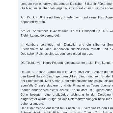
sondern von einem wohlhabenden jüdischen Stifter für Fürsorgeemp
Die Nachweise über Zahlungen aus der staatlichen Fürsorge end
Am 15. Juli 1942 sind Henry Friedenheim und seine Frau Agne
deportiert worden.
Am 21. September 1942 wurden sie mit Transport Bp-1489 wei
Treblinka und dort ermordet.
In Hamburg verblieben ein Zinnteller und ein silberner Serv
Friedenheim bei der Deportation zurücklassen musste und di
Deutschen Reiches eingezogen" versteigert wurden.
Die Töchter von Henry Friedenheim und seiner ersten Frau konnten
Die ältere Tochter Blanca hatte im März 1921 Alfred Simon gehe
den Enkel Harald Simon geboren. Alfred Simon und sein Bruder 
der Chemiefabrik Max Simon jr. am Mühlenkamp und es galt als a
ebenfalls Chemie studieren und die Firma eines Tages überne
Plänen änderte sich nichts, als die Ehe im März 1930 geschieden
Sohn bezogen eine großzügige Wohnung in der Dorotheenstr
eingerichtet wurde. Aufgrund der Unterhaltszahlungen hatte man
Lebensstandard.
Der zunehmende Antisemitismus nach 1935 veranlasste den Enk
Schulwechseln, schließlich ging er in die Talmud-Tora-Schul