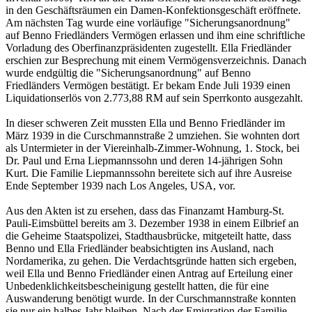
in den Geschäftsräumen ein Damen-Konfektionsgeschäft eröffnete.
Am nächsten Tag wurde eine vorläufige "Sicherungsanordnung"
auf Benno Friedländers Vermögen erlassen und ihm eine schriftliche
Vorladung des Oberfinanzpräsidenten zugestellt. Ella Friedländer
erschien zur Besprechung mit einem Vermögensverzeichnis. Danach
wurde endgültig die "Sicherungsanordnung" auf Benno
Friedländers Vermögen bestätigt. Er bekam Ende Juli 1939 einen
Liquidationserlös von 2.773,88 RM auf sein Sperrkonto ausgezahlt.
In dieser schweren Zeit mussten Ella und Benno Friedländer im
März 1939 in die Curschmannstraße 2 umziehen. Sie wohnten dort
als Untermieter in der Viereinhalb-Zimmer-Wohnung, 1. Stock, bei
Dr. Paul und Erna Liepmannssohn und deren 14-jährigen Sohn
Kurt. Die Familie Liepmannssohn bereitete sich auf ihre Ausreise
Ende September 1939 nach Los Angeles, USA, vor.
Aus den Akten ist zu ersehen, dass das Finanzamt Hamburg-St.
Pauli-Eimsbüttel bereits am 3. Dezember 1938 in einem Eilbrief an
die Geheime Staatspolizei, Stadthausbrücke, mitgeteilt hatte, dass
Benno und Ella Friedländer beabsichtigten ins Ausland, nach
Nordamerika, zu gehen. Die Verdachtsgründe hatten sich ergeben,
weil Ella und Benno Friedländer einen Antrag auf Erteilung einer
Unbedenklichkeitsbescheinigung gestellt hatten, die für eine
Auswanderung benötigt wurde. In der Curschmannstraße konnten
sie nur ein halbes Jahr bleiben. Nach der Emigration der Familie