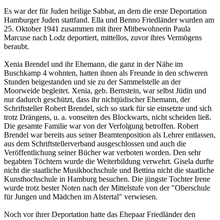
Es war der für Juden heilige Sabbat, an dem die erste Deportation
Hamburger Juden stattfand. Ella und Benno Friedländer wurden am
25. Oktober 1941 zusammen mit ihrer Mitbewohnerin Paula
Marcuse nach Lodz deportiert, mittellos, zuvor ihres Vermögens
beraubt.
Xenia Brendel und ihr Ehemann, die ganz in der Nähe im
Buschkamp 4 wohnten, hatten ihnen als Freunde in den schweren
Stunden beigestanden und sie zu der Sammelstelle an der
Moorweide begleitet. Xenia, geb. Bernstein, war selbst Jüdin und
nur dadurch geschützt, dass ihr nichtjüdischer Ehemann, der
Schriftsteller Robert Brendel, sich so stark für sie einsetzte und sich
trotz Drängens, u. a. vonseiten des Blockwarts, nicht scheiden ließ.
Die gesamte Familie war von der Verfolgung betroffen. Robert
Brendel war bereits aus seiner Beamtenposition als Lehrer entlassen,
aus dem Schriftstellerverband ausgeschlossen und auch die
Veröffentlichung seiner Bücher war verboten worden. Den sehr
begabten Töchtern wurde die Weiterbildung verwehrt. Gisela durfte
nicht die staatliche Musikhochschule und Bettina nicht die staatliche
Kunsthochschule in Hamburg besuchen. Die jüngste Tochter Irene
wurde trotz bester Noten nach der Mittelstufe von der "Oberschule
für Jungen und Mädchen im Alstertal" verwiesen.
Noch vor ihrer Deportation hatte das Ehepaar Friedländer den