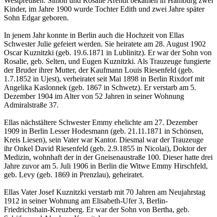
Westpreußen. Simon und Rosalie Arendt bekamen in Hamburg zwei
Kinder, im Jahre 1900 wurde Tochter Edith und zwei Jahre später
Sohn Edgar geboren.
In jenem Jahr konnte in Berlin auch die Hochzeit von Ellas
Schwester Julie gefeiert werden. Sie heiratete am 28. August 1902
Oscar Kuznitzki (geb. 19.6.1871 in Lublinitz). Er war der Sohn von
Rosalie, geb. Selten, und Eugen Kuznitzki. Als Trauzeuge fungierte
der Bruder ihrer Mutter, der Kaufmann Louis Riesenfeld (geb.
1.7.1852 in Ujest), verheiratet seit Mai 1898 in Berlin Rixdorf mit
Angelika Kaslonnek (geb. 1867 in Schwetz). Er verstarb am 5.
Dezember 1904 im Alter von 52 Jahren in seiner Wohnung
Admiralstraße 37.
Ellas nächstältere Schwester Emmy ehelichte am 27. Dezember
1909 in Berlin Lesser Hodesmann (geb. 21.11.1871 in Schönsen,
Kreis Liesen), sein Vater war Kantor. Diesmal war der Trauzeuge
ihr Onkel David Riesenfeld (geb. 2.9.1855 in Nicolai), Doktor der
Medizin, wohnhaft der in der Gneisenaustraße 100. Dieser hatte drei
Jahre zuvor am 5. Juli 1906 in Berlin die Witwe Emmy Hirschfeld,
geb. Levy (geb. 1869 in Prenzlau), geheiratet.
Ellas Vater Josef Kuznitzki verstarb mit 70 Jahren am Neujahrstag
1912 in seiner Wohnung am Elisabeth-Ufer 3, Berlin-
Friedrichshain-Kreuzberg. Er war der Sohn von Bertha, geb.