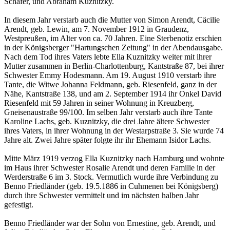
Schäfer, und Abraham Kuznitzky.
In diesem Jahr verstarb auch die Mutter von Simon Arendt, Cäcilie
Arendt, geb. Lewin, am 7. November 1912 in Graudenz,
Westpreußen, im Alter von ca. 70 Jahren. Eine Sterbenotiz erschien
in der Königsberger "Hartungschen Zeitung" in der Abendausgabe.
Nach dem Tod ihres Vaters lebte Ella Kuznitzky weiter mit ihrer
Mutter zusammen in Berlin-Charlottenburg, Kantstraße 87, bei ihrer
Schwester Emmy Hodesmann. Am 19. August 1910 verstarb ihre
Tante, die Witwe Johanna Feldmann, geb. Riesenfeld, ganz in der
Nähe, Kantstraße 138, und am 2. September 1914 ihr Onkel David
Riesenfeld mit 59 Jahren in seiner Wohnung in Kreuzberg,
Gneisenaustraße 99/100. Im selben Jahr verstarb auch ihre Tante
Karoline Lachs, geb. Kuznitzky, die drei Jahre ältere Schwester
ihres Vaters, in ihrer Wohnung in der Westarpstraße 3. Sie wurde 74
Jahre alt. Zwei Jahre später folgte ihr ihr Ehemann Isidor Lachs.
Mitte März 1919 verzog Ella Kuznitzky nach Hamburg und wohnte
im Haus ihrer Schwester Rosalie Arendt und deren Familie in der
Werderstraße 6 im 3. Stock. Vermutlich wurde ihre Verbindung zu
Benno Friedländer (geb. 19.5.1886 in Cuhmenen bei Königsberg)
durch ihre Schwester vermittelt und im nächsten halben Jahr
gefestigt.
Benno Friedländer war der Sohn von Ernestine, geb. Arendt, und