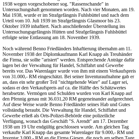
1938 wegen vorgeschobener sog. "Rassenschande" in
Untersuchungshaft genommen worden. Nach vier Monaten, am 19.
Mai 1938, wurde er im Strafgefängnis Fuhlsbüttel und nach dem
Urteil vom 10. Juli 1939 im Strafgefängnis Glasmoor bis 23.
Oktober 1939 inhaftiert. Nach anschließender Überstellung ins
Untersuchungsgefängnis Hütten und Strafgefängnis Fuhlsbüttel
erfolgte seine Entlassung am 18. November 1939.
Noch während Benno Friedländers Inhaftierung übernahm am 11.
November 1938 der Diplomkaufmann Karl Knapp als Treuhänder
die Firma, sie sollte "arisiert" werden. Entsprechende Anträge dafür
lagen bei der Verwaltung für Handel, Schiffahrt und Gewerbe
bereits vor. Das Warenlager wurde von ihm mit einem Verkaufspreis
von 31.000,- RM eingeschätzt. Bei seiner Inventuraufnahme gab er
an, dass ein sehr großer Teil "nichtgehende Ware" auf Lager sei,
sodass er den Verkaufspreis auf ca. die Hälfte des Schätzwertes
herabsetzte. Vermögen und Schulden wurden von Karl Knapp auf
den Pfennig genau mit 36.031,20 RM gegeneinander aufgerechnet.
Auf diese Weise wurde Benno Friedländer seines Hab und Gutes
vollständig beraubt. Die Verwaltung für Handel, Schiffahrt und
Gewerbe erließ als Orts-Polizei-Behörde eine polizeiliche
Verfügung, wonach das Geschäft "S. Arendt" am 17. Dezember
1938 um 19 Uhr endgültig geschlossen wurde. Am gleichen Tag
verkaufte Karl Knapp das gesamte Warenlager für 9.000,- RM und
Inventar 3.000,- RM an die Firma Giesen, die noch am selben Tage