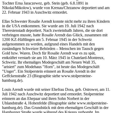
Tochter Erna Jaraczewez, geb. Stein (geb. 6.8.1891 in
Nikolai/Mikolow), wurde von Krenau/Chrzanow deportiert und am
22. Februar 1943 in Auschwitz ermordet.
Ellas Schwester Rosalie Arendt konnte nicht mehr zu ihren Kindern
in die USA entkommen. Sie wurde am 19. Juli 1942 nach
Theresienstadt deportiert. Nach zweieinhalb Jahren, die sie dort
verbringen musste, hatte Rosalie Arendt das Glück, zusammen mit
1200 KZ-Häftlingen am 5. Februar 1945 in der Schweiz
aufgenommen zu werden, aufgrund eines Handels mit den
zuständigen Schweizer Behörden – Menschen im Tausch gegen
Gold bzw. Waren. Doch für Rosalie Arendt war es zu spät,
entkräftet verstarb sie am 10. März 1945 in Chatelard-Montreux,
Schweiz. Ihr ehemaliges Modegeschäft am Neuen Wall 35,
"arisiert" zum Modehaus "Horn", ist heute das Modegeschäft
"Unger". Ein Stolperstein erinnert an Rosalie Arendt in der
Geffckenstraße 23 (Biographie siehe www.stolpersteine-
hamburg.de).
Louis Arendt wurde mit seiner Ehefrau Dora, geb. Ostrower, am 11.
Juli 1942 nach Auschwitz deportiert und ermordet. Stolpersteine
erinnern an das Ehepaar und ihren Sohn Norbert in der
Uhlandstraße 4, Hohenfelde (Biographie siehe www.stolpersteine-
hamburg.de). Das Grundstück mit dem ehemaligen Geschäft in der
Hamburger Straße wurde während des Krieges zerbombt. Im