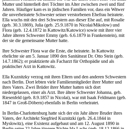
Mutter und hinterließ drei Töchter im Alter zwischen zwei und fünf
Jahren. Häufiger kam es in jüdischen Familien vor, dass ein Witwer
die unverheiratete Schwester seiner verstorbenen Ehefrau heiratete.
Ella wuchs mit den drei Schwestern aus dieser Ehe auf, mit Rosalie
(geb. 30.3.1869), Julia (geb. 25.9.1870 in Nicolai/Mikolow) und
Flora (geb. 12.4.1872 in Kattowitz/Katowice) sowie mit ihrer vier
Jahre älteren Schwester Emmy (geb. 6.6.1879 in Frankenstein), mit
der sie die gemeinsame Mutter hatte.
Ihre Schwester Flora war die Erste, die heiratete. In Kattowitz
ehelichte sie am 5. Januar 1890 den Sanitätsrat Dr. Otto Stein (geb.
14.7.1862); er praktizierte als Facharzt für Orthopädie und als
praktischer Arzt in Kattowitz.
Ella Kuznitzky verzog mit ihren Eltern und den anderen Schwestern
nach Berlin. Dort lebten viele Familienmitglieder ihrer Mutter und
ihres Vaters. Zwei Brüder ihrer Mutter hatten sich dort
niedergelassen, einer als Arzt. Ihre ältere Schwester Johanna, geb.
Riesenfeld (geb. 8.9.1857 in Nicolai), war mit Isaak Feldmann (geb.
1847 in Groß-Döbern) ebenfalls in Berlin verheiratet.
In Berlin-Charlottenburg hatte sich der ein Jahr ältere Bruder ihres
Vaters, der Architekt Siegfried Kuznitzki (geb. 26.4.1844 in
Myslowitz), eine Existenz aufgebaut und am 12. August 1890 in
Berlin seine 22 Jahre jüngere Nichte Ida Lachs (geb. 18.12.1866 in