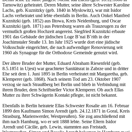
Tarnowitz) geheiratet. Deren Mutter, seine ältere Schwester Karoline
Lachs, geb. Kuznitzky (geb. 1840 in Myslowitz), war mit Isidor
Lachs verheiratet und lebte ebenfalls in Berlin. Auch Onkel Manfred
Kuznitzki (geb. 1852) aus Iltowa, Kreis Neidenburg, und Oscar
Kuznitzki (geb. 1871) aus Petersburg waren als Trauzeugen zu der
vermutlich großen Hochzeit angereist. Siegfried Kuznitzki erbaute
1901 das Gebäude der jüdischen Loge B’nai B’rith in der
Joachimstaler Straße 13. Im Jahr 1925 wurde dort eine jüdische
Volksschule eingerichtet, die nach aufwendiger Renovierung seit
1960 als Synagoge für die Orthodoxe Gemeinde genutzt wird.
Der ältere Bruder der Mutter, Eduard Abraham Riesenfeld (geb.
8.5.1851 in Ujest) war geachteter Sanitätsrat in Zabrze und in dritter
Ehe seit dem 1. Juni 1895 in Berlin verheiratet mit Margaretha, geb.
Klemperer (geb. 1868). Nach seinem Tod am 23. Oktober 1907
verzog sie nach Straußberg bei Berlin und blieb in Verbindung mit
ihrem Bruder, dem Schriftsteller Victor Klemperer. Ob auch Ellas
Mutter zu ihrer Schwägerin Kontakt pflegte, ist nicht bekannt.
Ebenfalls in Berlin heiratete Ellas Schwester Rosalie am 16. Februar
1899 den Kaufmann Simon Arendt (geb. 24.12.1871 in Goral, Kreis
Strasburg, Marienwerder, Westpreußen). Sie zog anschließend mit
ihm nach Hamburg, wo er seit 1888 lebte. Seine Eltern Isidor
Arendt und Cäcilie, geb. Lewin, stammten aus Freistadt,