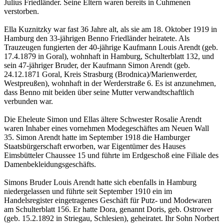
Julius Friedländer. Seine Eltern waren bereits in Cuhmenen
verstorben.
Ella Kuznitzky war fast 36 Jahre alt, als sie am 18. Oktober 1919 in
Hamburg den 33-jährigen Benno Friedländer heiratete. Als
Trauzeugen fungierten der 40-jährige Kaufmann Louis Arendt (geb.
17.4.1879 in Goral), wohnhaft in Hamburg, Schulterblatt 132, und
sein 47-jähriger Bruder, der Kaufmann Simon Arendt (geb.
24.12.1871 Goral, Kreis Strasburg (Brodnica)/Marienwerder,
Westpreußen), wohnhaft in der Werderstraße 6. Es ist anzunehmen,
dass Benno mit beiden über seine Mutter verwandtschaftlich
verbunden war.
Die Eheleute Simon und Ellas ältere Schwester Rosalie Arendt
waren Inhaber eines vornehmen Modegeschäftes am Neuen Wall
35. Simon Arendt hatte im September 1918 die Hamburger
Staatsbürgerschaft erworben, war Eigentümer des Hauses
Eimsbütteler Chaussee 15 und führte im Erdgeschoß eine Filiale des
Damenbekleidungsgeschäfts.
Simons Bruder Louis Arendt hatte sich ebenfalls in Hamburg
niedergelassen und führte seit September 1910 ein im
Handelsregister eingetragenes Geschäft für Putz- und Modewaren
am Schulterblatt 156. Er hatte Dora, genannt Doris, geb. Ostrower
(geb. 15.2.1892 in Striegau, Schlesien), geheiratet. Ihr Sohn Norbert