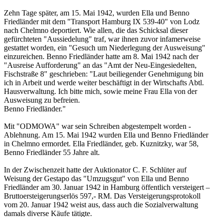
Zehn Tage später, am 15. Mai 1942, wurden Ella und Benno
Friedländer mit dem "Transport Hamburg IX 539-40" von Lodz
nach Chelmno deportiert. Wie allen, die das Schicksal dieser
gefürchteten "Aussiedelung" traf, war ihnen zuvor infamerweise
gestattet worden, ein "Gesuch um Niederlegung der Ausweisung"
einzureichen. Benno Friedländer hatte am 8. Mai 1942 nach der
"Ausreise Aufforderung" an das "Amt der Neu-Eingesiedelten,
Fischstraße 8" geschrieben: "Laut beiliegender Genehmigung bin
ich in Arbeit und werde weiter beschäftigt in der Wirtschafts Abtl.
Hausverwaltung. Ich bitte mich, sowie meine Frau Ella von der
Ausweisung zu befreien.
Benno Friedländer."
Mit "ODMOWA" war sein Schreiben abgestempelt worden -
Ablehnung. Am 15. Mai 1942 wurden Ella und Benno Friedländer
in Chelmno ermordet. Ella Friedländer, geb. Kuznitzky, war 58,
Benno Friedländer 55 Jahre alt.
In der Zwischenzeit hatte der Auktionator C. F. Schlüter auf
Weisung der Gestapo das "Umzugsgut" von Ella und Benno
Friedländer am 30. Januar 1942 in Hamburg öffentlich versteigert –
Bruttoersteigerungserlös 597,- RM. Das Versteigerungsprotokoll
vom 20. Januar 1942 weist aus, dass auch die Sozialverwaltung
damals diverse Käufe tätigte.