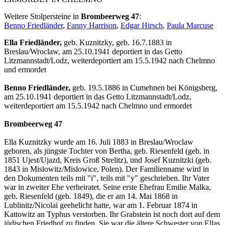
Weitere Stolpersteine in
Brombeerweg 47
:
Benno Friedländer
,
Fanny Harrison
,
Edgar Hirsch
,
Paula Marcuse
Ella Friedländer,
geb. Kuznitzky, geb. 16.7.1883 in
Breslau/Wroclaw, am 25.10.1941 deportiert in das Getto
Litzmannstadt/Lodz, weiterdeportiert am 15.5.1942 nach Chelmno
und ermordet
Benno Friedländer,
geb. 19.5.1886 in Cumehnen bei Königsberg,
am 25.10.1941 deportiert in das Getto Litzmannstadt/Lodz,
weiterdeportiert am 15.5.1942 nach Chelmno und ermordet
Brombeerweg 47
Ella Kuznitzky wurde am 16. Juli 1883 in Breslau/Wroclaw
geboren, als jüngste Tochter von Bertha, geb. Riesenfeld (geb. in
1851 Ujest/Ujazd, Kreis Groß Strelitz), und Josef Kuznitzki (geb.
1843 in Mislowitz/Mislowice, Polen). Der Familienname wird in
den Dokumenten teils mit "i", teils mit "y" geschrieben. Ihr Vater
war in zweiter Ehe verheiratet. Seine erste Ehefrau Emilie Malka,
geb. Riesenfeld (geb. 1849), die er am 14. Mai 1868 in
Lublinitz/Nicolai geehelicht hatte, war am 1. Februar 1874 in
Kattowitz an Typhus verstorben. Ihr Grabstein ist noch dort auf dem
jüdischen Friedhof zu finden. Sie war die ältere Schwester von Ellas