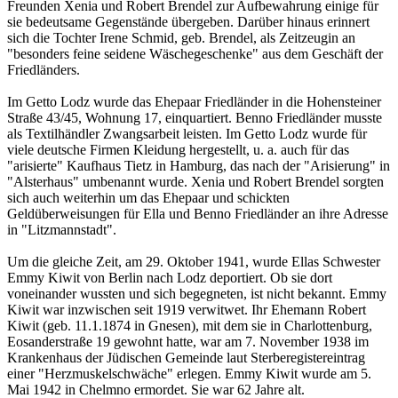
Freunden Xenia und Robert Brendel zur Aufbewahrung einige für
sie bedeutsame Gegenstände übergeben. Darüber hinaus erinnert
sich die Tochter Irene Schmid, geb. Brendel, als Zeitzeugin an
"besonders feine seidene Wäschegeschenke" aus dem Geschäft der
Friedländers.
Im Getto Lodz wurde das Ehepaar Friedländer in die Hohensteiner
Straße 43/45, Wohnung 17, einquartiert. Benno Friedländer musste
als Textilhändler Zwangsarbeit leisten. Im Getto Lodz wurde für
viele deutsche Firmen Kleidung hergestellt, u. a. auch für das
"arisierte" Kaufhaus Tietz in Hamburg, das nach der "Arisierung" in
"Alsterhaus" umbenannt wurde. Xenia und Robert Brendel sorgten
sich auch weiterhin um das Ehepaar und schickten
Geldüberweisungen für Ella und Benno Friedländer an ihre Adresse
in "Litzmannstadt".
Um die gleiche Zeit, am 29. Oktober 1941, wurde Ellas Schwester
Emmy Kiwit von Berlin nach Lodz deportiert. Ob sie dort
voneinander wussten und sich begegneten, ist nicht bekannt. Emmy
Kiwit war inzwischen seit 1919 verwitwet. Ihr Ehemann Robert
Kiwit (geb. 11.1.1874 in Gnesen), mit dem sie in Charlottenburg,
Eosanderstraße 19 gewohnt hatte, war am 7. November 1938 im
Krankenhaus der Jüdischen Gemeinde laut Sterberegistereintrag
einer "Herzmuskelschwäche" erlegen. Emmy Kiwit wurde am 5.
Mai 1942 in Chelmno ermordet. Sie war 62 Jahre alt.