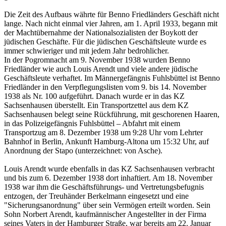
Die Zeit des Aufbaus währte für Benno Friedländers Geschäft nicht
lange. Nach nicht einmal vier Jahren, am 1. April 1933, begann mit
der Machtübernahme der Nationalsozialisten der Boykott der
jüdischen Geschäfte. Für die jüdischen Geschäftsleute wurde es
immer schwieriger und mit jedem Jahr bedrohlicher.
In der Pogromnacht am 9. November 1938 wurden Benno
Friedländer wie auch Louis Arendt und viele andere jüdische
Geschäftsleute verhaftet. Im Männergefängnis Fuhlsbüttel ist Benno
Friedländer in den Verpflegungslisten vom 9. bis 14. November
1938 als Nr. 100 aufgeführt. Danach wurde er in das KZ
Sachsenhausen überstellt. Ein Transportzettel aus dem KZ
Sachsenhausen belegt seine Rückführung, mit geschorenen Haaren,
in das Polizeigefängnis Fuhlsbüttel – Abfahrt mit einem
Transportzug am 8. Dezember 1938 um 9:28 Uhr vom Lehrter
Bahnhof in Berlin, Ankunft Hamburg-Altona um 15:32 Uhr, auf
Anordnung der Stapo (unterzeichnet: von Asche).
Louis Arendt wurde ebenfalls in das KZ Sachsenhausen verbracht
und bis zum 6. Dezember 1938 dort inhaftiert. Am 18. November
1938 war ihm die Geschäftsführungs- und Vertretungsbefugnis
entzogen, der Treuhänder Berkelmann eingesetzt und eine
"Sicherungsanordnung" über sein Vermögen erteilt worden. Sein
Sohn Norbert Arendt, kaufmännischer Angestellter in der Firma
seines Vaters in der Hamburger Straße, war bereits am 22. Januar