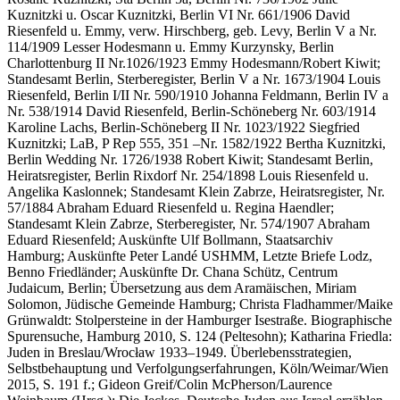
Kuznitzki u. Oscar Kuznitzki, Berlin VI Nr. 661/1906 David
Riesenfeld u. Emmy, verw. Hirschberg, geb. Levy, Berlin V a Nr.
114/1909 Lesser Hodesmann u. Emmy Kurzynsky, Berlin
Charlottenburg II Nr.1026/1923 Emmy Hodesmann/Robert Kiwit;
Standesamt Berlin, Sterberegister, Berlin V a Nr. 1673/1904 Louis
Riesenfeld, Berlin I/II Nr. 590/1910 Johanna Feldmann, Berlin IV a
Nr. 538/1914 David Riesenfeld, Berlin-Schöneberg Nr. 603/1914
Karoline Lachs, Berlin-Schöneberg II Nr. 1023/1922 Siegfried
Kuznitzki; LaB, P Rep 555, 351 –Nr. 1582/1922 Bertha Kuznitzki,
Berlin Wedding Nr. 1726/1938 Robert Kiwit; Standesamt Berlin,
Heiratsregister, Berlin Rixdorf Nr. 254/1898 Louis Riesenfeld u.
Angelika Kaslonnek; Standesamt Klein Zabrze, Heiratsregister, Nr.
57/1884 Abraham Eduard Riesenfeld u. Regina Haendler;
Standesamt Klein Zabrze, Sterberegister, Nr. 574/1907 Abraham
Eduard Riesenfeld; Auskünfte Ulf Bollmann, Staatsarchiv
Hamburg; Auskünfte Peter Landé USHMM, Letzte Briefe Lodz,
Benno Friedländer; Auskünfte Dr. Chana Schütz, Centrum
Judaicum, Berlin; Übersetzung aus dem Aramäischen, Miriam
Solomon, Jüdische Gemeinde Hamburg; Christa Fladhammer/Maike
Grünwaldt: Stolpersteine in der Hamburger Isestraße. Biographische
Spurensuche, Hamburg 2010, S. 124 (Peltesohn); Katharina Friedla:
Juden in Breslau/Wrocław 1933–1949. Überlebensstrategien,
Selbstbehauptung und Verfolgungserfahrungen, Köln/Weimar/Wien
2015, S. 191 f.; Gideon Greif/Colin McPherson/Laurence