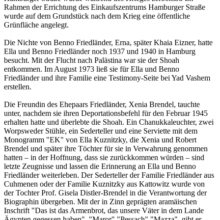
Rahmen der Errichtung des Einkaufszentrums Hamburger Straße
wurde auf dem Grundstück nach dem Krieg eine öffentliche
Grünfläche angelegt.
Die Nichte von Benno Friedländer, Erna, später Khaia Eizner, hatte
Ella und Benno Friedländer noch 1937 und 1940 in Hamburg
besucht. Mit der Flucht nach Palästina war sie der Shoah
entkommen. Im August 1973 ließ sie für Ella und Benno
Friedländer und ihre Familie eine Testimony-Seite bei Yad Vashem
erstellen.
Die Freundin des Ehepaars Friedländer, Xenia Brendel, tauchte
unter, nachdem sie ihren Deportationsbefehl für den Februar 1945
erhalten hatte und überlebte die Shoah. Ein Chanukkaleuchter, zwei
Worpsweder Stühle, ein Sederteller und eine Serviette mit dem
Monogramm "EK" von Ella Kuznitzky, die Xenia und Robert
Brendel und später ihre Töchter für sie in Verwahrung genommen
hatten – in der Hoffnung, dass sie zurückkommen würden – sind
letzte Zeugnisse und lassen die Erinnerung an Ella und Benno
Friedländer weiterleben. Der Sederteller der Familie Friedländer aus
Cuhmenen oder der Familie Kuznitzky aus Kattowitz wurde von
der Tochter Prof. Gisela Distler-Brendel in die Verantwortung der
Biographin übergeben. Mit der in Zinn geprägten aramäischen
Inschrift "Das ist das Armenbrot, das unsere Väter in dem Lande
Ägypten gegessen haben", "Maror" "Pessach" "Mazza", gibt er