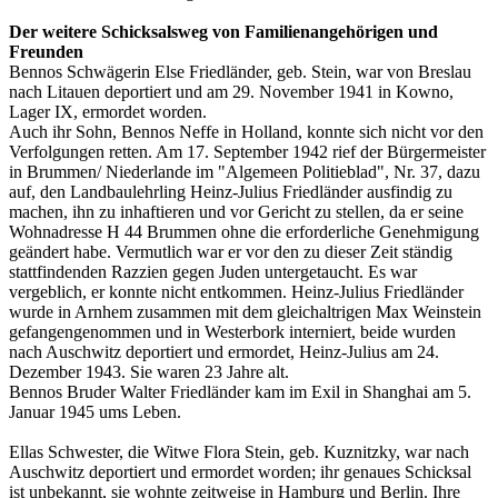
Der weitere Schicksalsweg von Familienangehörigen und
Freunden
Bennos Schwägerin Else Friedländer, geb. Stein, war von Breslau
nach Litauen deportiert und am 29. November 1941 in Kowno,
Lager IX, ermordet worden.
Auch ihr Sohn, Bennos Neffe in Holland, konnte sich nicht vor den
Verfolgungen retten. Am 17. September 1942 rief der Bürgermeister
in Brummen/ Niederlande im "Algemeen Politieblad", Nr. 37, dazu
auf, den Landbaulehrling Heinz-Julius Friedländer ausfindig zu
machen, ihn zu inhaftieren und vor Gericht zu stellen, da er seine
Wohnadresse H 44 Brummen ohne die erforderliche Genehmigung
geändert habe. Vermutlich war er vor den zu dieser Zeit ständig
stattfindenden Razzien gegen Juden untergetaucht. Es war
vergeblich, er konnte nicht entkommen. Heinz-Julius Friedländer
wurde in Arnhem zusammen mit dem gleichaltrigen Max Weinstein
gefangengenommen und in Westerbork interniert, beide wurden
nach Auschwitz deportiert und ermordet, Heinz-Julius am 24.
Dezember 1943. Sie waren 23 Jahre alt.
Bennos Bruder Walter Friedländer kam im Exil in Shanghai am 5.
Januar 1945 ums Leben.
Ellas Schwester, die Witwe Flora Stein, geb. Kuznitzky, war nach
Auschwitz deportiert und ermordet worden; ihr genaues Schicksal
ist unbekannt, sie wohnte zeitweise in Hamburg und Berlin. Ihre