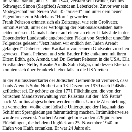
Im Monat darauf, am 13. Juni 1940, verstarb sein Bruder, Bennos
Schwager, Simon (Siegfried) Arendt an Leberkrebs. Zuvor war sein
Modegeschäft am Neuen Wall 35 "arisiert" und unter dem neuen
Eigentümer zum Modehaus "Horn" geworden.
Frank Pelteson erinnert sich als Zeitzeuge, wie sein Großvater,
Simon Arendt, unter der Verfolgung der Nationalsozialisten hatte
leiden müssen. Damals habe er auf einem an einer Litfaßsäule in der
Eppendorfer Landstraße angebrachten Plakat von Streicher ungefähr
Folgendes gelesen: "Jetzt haben wir endlich den Juden Arendt
gefangen!" Dabei sei eine Karikatur von seinem Großvater zu sehen
gewesen. Frank Pelteson und sein Bruder Fritz entkamen mit ihren
Eltern Edith, geb. Arendt, und Dr. Gerhart Pelteson in die USA. Ella
Friedländers Neffe, Rosalie Arndts Sohn Edgar, und dessen Ehefrau
konnten sich über Frankreich ebenfalls in die USA retten.
In der Kultussteuerkartei der Jüdischen Gemeinde ist vermerkt, dass
Louis Arendts Sohn Norbert am 13. Dezember 1939 nach Palästina
geflüchtet sei. Er gehörte zu den 1771 Flüchtlingen, die von der
britischen Mandatsverwaltung von Palästina auf der "MS Patria"
nach Mauritius abgeschoben werden sollten. Um die Abschiebung
zu vermeiden, wollte eine jüdische Untergruppe der Haganah das
Schiff mit Sprengladungen fahruntüchtig machen. Irrtümlicherweise
wurde es versenkt. Norbert Arendt gehörte zu den 279 jüdischen
Flüchtlingen, die bei dem Unglück am 25. November 1940 im
Hafen von Haifa ertranken. Er war 24 Jahre alt.