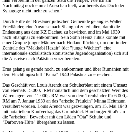
man verbrennt in der ganzen Stadt die Tempel. Wie ich am
Nachmittag noch einmal Ausschau hielt, war bereits das Dach der
Synagoge nicht mehr zu sehen."
Durch Hilfe der Breslauer jüdischen Gemeinde gelang es Walter
Friedländer, eine Ausreise nach Shanghai zu erhalten, damit die
Entlassung aus dem KZ Dachau zu bewirken und im Mai 1939
nach Shanghai zu entkommen. Sein Sohn Heinz-Julius konnte mit
einer Gruppe junger Männer nach Holland flüchten, um dort in der
Zentrale des "Makkabi Hazair" (der "junge Wächter", eine
internationale-sozialistisch-zionistische Jugendorganisation) sich auf
die Ausreise nach Palästina vorzubereiten.
Erna gelang es gerade noch, zu entkommen und über Rumänien mit
dem Flüchtlingsschiff "Patria" 1940 Palästina zu erreichen.
Das Geschäft von Louis Arendt am Schulterblatt mit einem Umsatz
von ehemals 15.000,- RM monatlich und dem geschätzten Wert des
Warenlagers von 11.000,- RM war von dem Treuhänder für 6.000,-
RM am 7. Januar 1939 an das "arische Fräulein" Minna Heitmann
veräußert worden. Louis Arendt war gezwungen, am 15. Mai 1940
mit notariellem Kaufvertrag das Grundstück Hamburger Straße an
die "arischen" Bewerber mit den Läden "Ota" Schuhe und
"Darboven-Hüte" übergehen zu lassen.