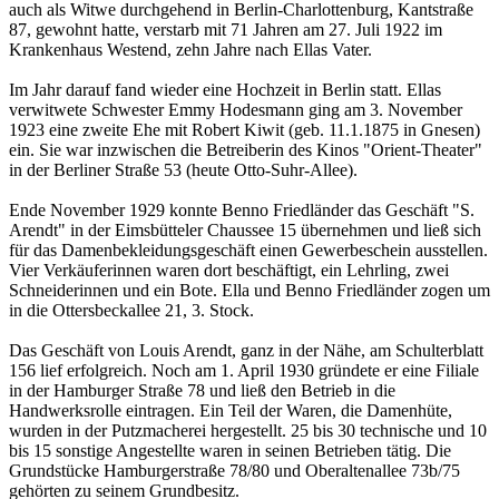
auch als Witwe durchgehend in Berlin-Charlottenburg, Kantstraße
87, gewohnt hatte, verstarb mit 71 Jahren am 27. Juli 1922 im
Krankenhaus Westend, zehn Jahre nach Ellas Vater.
Im Jahr darauf fand wieder eine Hochzeit in Berlin statt. Ellas
verwitwete Schwester Emmy Hodesmann ging am 3. November
1923 eine zweite Ehe mit Robert Kiwit (geb. 11.1.1875 in Gnesen)
ein. Sie war inzwischen die Betreiberin des Kinos "Orient-Theater"
in der Berliner Straße 53 (heute Otto-Suhr-Allee).
Ende November 1929 konnte Benno Friedländer das Geschäft "S.
Arendt" in der Eimsbütteler Chaussee 15 übernehmen und ließ sich
für das Damenbekleidungsgeschäft einen Gewerbeschein ausstellen.
Vier Verkäuferinnen waren dort beschäftigt, ein Lehrling, zwei
Schneiderinnen und ein Bote. Ella und Benno Friedländer zogen um
in die Ottersbeckallee 21, 3. Stock.
Das Geschäft von Louis Arendt, ganz in der Nähe, am Schulterblatt
156 lief erfolgreich. Noch am 1. April 1930 gründete er eine Filiale
in der Hamburger Straße 78 und ließ den Betrieb in die
Handwerksrolle eintragen. Ein Teil der Waren, die Damenhüte,
wurden in der Putzmacherei hergestellt. 25 bis 30 technische und 10
bis 15 sonstige Angestellte waren in seinen Betrieben tätig. Die
Grundstücke Hamburgerstraße 78/80 und Oberaltenallee 73b/75
gehörten zu seinem Grundbesitz.