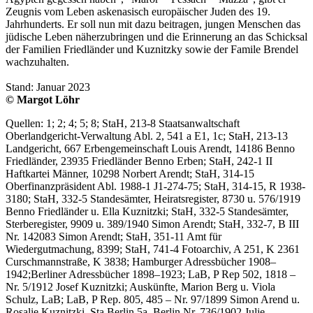
Zeugnis vom Leben askenasisch europäischer Juden des 19.
Jahrhunderts. Er soll nun mit dazu beitragen, jungen Menschen das
jüdische Leben näherzubringen und die Erinnerung an das Schicksal
der Familien Friedländer und Kuznitzky sowie der Famile Brendel
wachzuhalten.
Stand: Januar 2023
© Margot Löhr
Quellen: 1; 2; 4; 5; 8; StaH, 213-8 Staatsanwaltschaft
Oberlandgericht-Verwaltung Abl. 2, 541 a E1, 1c; StaH, 213-13
Landgericht, 667 Erbengemeinschaft Louis Arendt, 14186 Benno
Friedländer, 23935 Friedländer Benno Erben; StaH, 242-1 II
Haftkartei Männer, 10298 Norbert Arendt; StaH, 314-15
Oberfinanzpräsident Abl. 1988-1 J1-274-75; StaH, 314-15, R 1938-
3180; StaH, 332-5 Standesämter, Heiratsregister, 8730 u. 576/1919
Benno Friedländer u. Ella Kuznitzki; StaH, 332-5 Standesämter,
Sterberegister, 9909 u. 389/1940 Simon Arendt; StaH, 332-7, B III
Nr. 142083 Simon Arendt; StaH, 351-11 Amt für
Wiedergutmachung, 8399; StaH, 741-4 Fotoarchiv, A 251, K 2361
Curschmannstraße, K 3838; Hamburger Adressbücher 1908–
1942;Berliner Adressbücher 1898–1923; LaB, P Rep 502, 1818 –
Nr. 5/1912 Josef Kuznitzki; Auskünfte, Marion Berg u. Viola
Schulz, LaB; LaB, P Rep. 805, 485 – Nr. 97/1899 Simon Arend u.
Rosalie Kuznitzki, Sta Berlin 5a, Berlin Nr. 736/1902 Julie