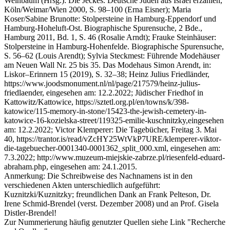
Weinbaum (Hrsg.): Die Jeckes. Deutsche Juden aus Israel erzählen,
Köln/Weimar/Wien 2000, S. 98–100 (Erna Eisner); Maria
Koser/Sabine Brunotte: Stolpersteine in Hamburg-Eppendorf und
Hamburg-Hoheluft-Ost. Biographische Spurensuche, 2 Bde.,
Hamburg 2011, Bd. 1, S. 46 (Rosalie Arndt); Frauke Steinhäuser:
Stolpersteine in Hamburg-Hohenfelde. Biographische Spurensuche,
S. 56–62 (Louis Arendt); Sylvia Steckmest: Führende Modehäuser
am Neuen Wall Nr. 25 bis 35. Das Modehaus Simon Arendt, in:
Liskor–Erinnern 15 (2019), S. 32–38; Heinz Julius Friedländer,
https://www.joodsmonument.nl/nl/page/217579/heinz-julius-
friedlaender, eingesehen am: 12.2.2022; Jüdischer Friedhof in
Kattowitz/Kattowice, https://sztetl.org.pl/en/towns/k/398-
katowice/115-memory-in-stone/15423-the-jewish-cemetery-in-
katowice-16-kozielska-street/119325-emilie-kuschnitzky,eingesehen
am: 12.2.2022; Victor Klemperer: Die Tagebücher, Freitag 3. Mai
40, https://trantor.is/read/vZcHY25WtVkP7URE/klemperer-viktor-
die-tagebuecher-0001340-0001362_split_000.xml, eingesehen am:
7.3.2022; http://www.muzeum-miejskie-zabrze.pl/riesenfeld-eduard-
abraham.php, eingesehen am: 24.1.2015.
Anmerkung: Die Schreibweise des Nachnamens ist in den
verschiedenen Akten unterschiedlich aufgeführt:
Kuznitzki/Kuznitzky; freundlichen Dank an Frank Pelteson, Dr.
Irene Schmid-Brendel (verst. Dezember 2008) und an Prof. Gisela
Distler-Brendel!
Zur Nummerierung häufig genutzter Quellen siehe Link "Recherche