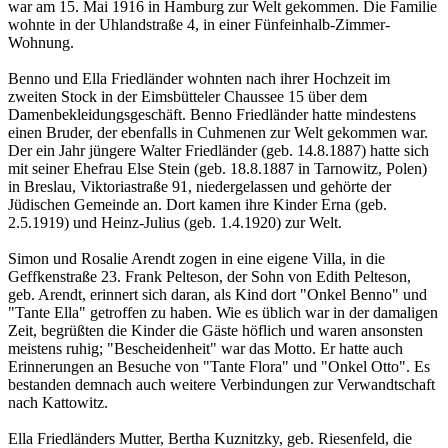
war am 15. Mai 1916 in Hamburg zur Welt gekommen. Die Familie
wohnte in der Uhlandstraße 4, in einer Fünfeinhalb-Zimmer-
Wohnung.
Benno und Ella Friedländer wohnten nach ihrer Hochzeit im
zweiten Stock in der Eimsbütteler Chaussee 15 über dem
Damenbekleidungsgeschäft. Benno Friedländer hatte mindestens
einen Bruder, der ebenfalls in Cuhmenen zur Welt gekommen war.
Der ein Jahr jüngere Walter Friedländer (geb. 14.8.1887) hatte sich
mit seiner Ehefrau Else Stein (geb. 18.8.1887 in Tarnowitz, Polen)
in Breslau, Viktoriastraße 91, niedergelassen und gehörte der
Jüdischen Gemeinde an. Dort kamen ihre Kinder Erna (geb.
2.5.1919) und Heinz-Julius (geb. 1.4.1920) zur Welt.
Simon und Rosalie Arendt zogen in eine eigene Villa, in die
Geffkenstraße 23. Frank Pelteson, der Sohn von Edith Pelteson,
geb. Arendt, erinnert sich daran, als Kind dort "Onkel Benno" und
"Tante Ella" getroffen zu haben. Wie es üblich war in der damaligen
Zeit, begrüßten die Kinder die Gäste höflich und waren ansonsten
meistens ruhig; "Bescheidenheit" war das Motto. Er hatte auch
Erinnerungen an Besuche von "Tante Flora" und "Onkel Otto". Es
bestanden demnach auch weitere Verbindungen zur Verwandtschaft
nach Kattowitz.
Ella Friedländers Mutter, Bertha Kuznitzky, geb. Riesenfeld, die