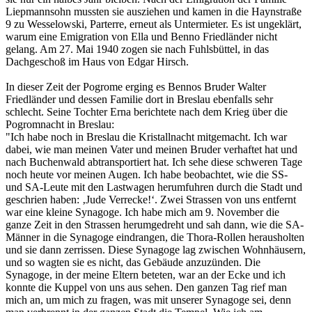
Liepmannsohn mussten sie ausziehen und kamen in die Haynstraße
9 zu Wesselowski, Parterre, erneut als Untermieter. Es ist ungeklärt,
warum eine Emigration von Ella und Benno Friedländer nicht
gelang. Am 27. Mai 1940 zogen sie nach Fuhlsbüttel, in das
Dachgeschoß im Haus von Edgar Hirsch.
In dieser Zeit der Pogrome erging es Bennos Bruder Walter
Friedländer und dessen Familie dort in Breslau ebenfalls sehr
schlecht. Seine Tochter Erna berichtete nach dem Krieg über die
Pogromnacht in Breslau:
"Ich habe noch in Breslau die Kristallnacht mitgemacht. Ich war
dabei, wie man meinen Vater und meinen Bruder verhaftet hat und
nach Buchenwald abtransportiert hat. Ich sehe diese schweren Tage
noch heute vor meinen Augen. Ich habe beobachtet, wie die SS-
und SA-Leute mit den Lastwagen herumfuhren durch die Stadt und
geschrien haben: ‚Jude Verrecke!‘. Zwei Strassen von uns entfernt
war eine kleine Synagoge. Ich habe mich am 9. November die
ganze Zeit in den Strassen herumgedreht und sah dann, wie die SA-
Männer in die Synagoge eindrangen, die Thora-Rollen herausholten
und sie dann zerrissen. Diese Synagoge lag zwischen Wohnhäusern,
und so wagten sie es nicht, das Gebäude anzuzünden. Die
Synagoge, in der meine Eltern beteten, war an der Ecke und ich
konnte die Kuppel von uns aus sehen. Den ganzen Tag rief man
mich an, um mich zu fragen, was mit unserer Synagoge sei, denn