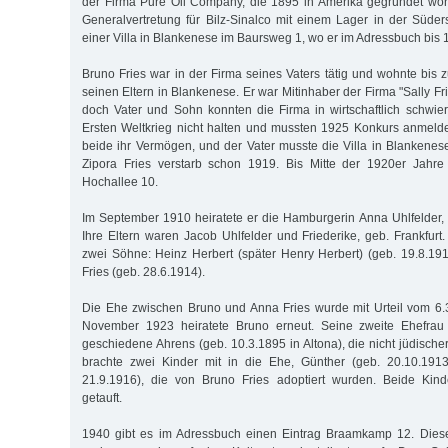
der Firma Pure Oil Company, die 1895 in Amerika gegründet wor
Generalvertretung für Bilz-Sinalco mit einem Lager in der Süder
einer Villa in Blankenese im Baursweg 1, wo er im Adressbuch bis 1
Bruno Fries war in der Firma seines Vaters tätig und wohnte bis z
seinen Eltern in Blankenese. Er war Mitinhaber der Firma "Sally Fr
doch Vater und Sohn konnten die Firma in wirtschaftlich schwi
Ersten Weltkrieg nicht halten und mussten 1925 Konkurs anmelde
beide ihr Vermögen, und der Vater musste die Villa in Blankenes
Zipora Fries verstarb schon 1919. Bis Mitte der 1920er Jahr
Hochallee 10.
Im September 1910 heiratete er die Hamburgerin Anna Uhlfelder, d
Ihre Eltern waren Jacob Uhlfelder und Friederike, geb. Frankfur
zwei Söhne: Heinz Herbert (später Henry Herbert) (geb. 19.8.1
Fries (geb. 28.6.1914).
Die Ehe zwischen Bruno und Anna Fries wurde mit Urteil vom 6.
November 1923 heiratete Bruno erneut. Seine zweite Ehefrau 
geschiedene Ahrens (geb. 10.3.1895 in Altona), die nicht jüdisch
brachte zwei Kinder mit in die Ehe, Günther (geb. 20.10.191
21.9.1916), die von Bruno Fries adoptiert wurden. Beide Kin
getauft.
1940 gibt es im Adressbuch einen Eintrag Braamkamp 12. Diese