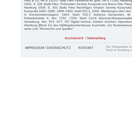
Fries & Co, HR A 15233; Sally Fries Petroleum en gros, HR A 7239); Hambur
1910, S. 106 (Sally Fries, Prokuristen Semmy Kurzynski und Bruno Otto Fries
Hamburg 1926, S. 301 (Sally Fries Nachfolger, Inhaber Semmy Kurzynski)
Kurzynski) 1892–1896, 1898–1902; StaH 522-1_1064, Mitteilungen über de
in Konzentrationslagern, 1943; StaH, 522-1 Jüdische Gemeinden, N
Polizeibehörde II, Nrn. 7252 -7254; StaH 213-8 (General-)Staatsanwalts
Verwaltung, Nrn. 973 -977; IST Digital Archive, Arolsen Archives Operatio
Abteilung (Block 21) des Häftlingskrankenbaues Auschwitz. Zur Nummerierun
siehe Link "Recherche und Quellen".
druckansicht
/
Seitenanfang
Der Stolperstein i
IMPRESSUM / DATENSCHUTZ
KONTAKT
Stein in Hamburg v