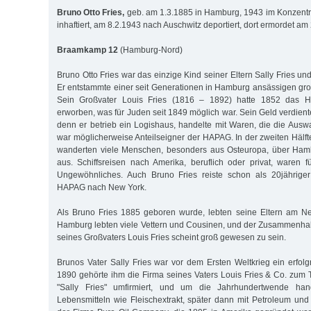
Bruno Otto Fries,
geb. am 1.3.1885 in Hamburg, 1943 im Konzentra
inhaftiert, am 8.2.1943 nach Auschwitz deportiert, dort ermordet am
Braamkamp 12
(Hamburg-Nord)
Bruno Otto Fries war das einzige Kind seiner Eltern Sally Fries un
Er entstammte einer seit Generationen in Hamburg ansässigen gro
Sein Großvater Louis Fries (1816 – 1892) hatte 1852 das H
erworben, was für Juden seit 1849 möglich war. Sein Geld verdien
denn er betrieb ein Logishaus, handelte mit Waren, die die Aus
war möglicherweise Anteilseigner der HAPAG. In der zweiten Hälft
wanderten viele Menschen, besonders aus Osteuropa, über Ham
aus. Schiffsreisen nach Amerika, beruflich oder privat, waren fü
Ungewöhnliches. Auch Bruno Fries reiste schon als 20jähriger
HAPAG nach New York.
Als Bruno Fries 1885 geboren wurde, lebten seine Eltern am Ne
Hamburg lebten viele Vettern und Cousinen, und der Zusammenhal
seines Großvaters Louis Fries scheint groß gewesen zu sein.
Brunos Vater Sally Fries war vor dem Ersten Weltkrieg ein erfo
1890 gehörte ihm die Firma seines Vaters Louis Fries & Co. zum T
"Sally Fries" umfirmiert, und um die Jahrhundertwende hand
Lebensmitteln wie Fleischextrakt, später dann mit Petroleum und 