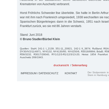
Krematorien von Auschwitz verbrannt.
Horst Fröhlichs Schwester Ilse überlebte. Sie hatte in Berlin Arthu
war mit ihm nach Frankreich umgesiedelt, 1938 wechselten sie na
Spanischen Bürgerkrieges dann in die Schweiz, 1951 nach Israel
Frankfurt zurück, wo sie mit 86 Jahren verstarb.
Stand: Juni 2018
© Bruno Stadler/Bärbel Klein
Quellen: StaH; 241-1 I_2139, 351-11_20921, 242-1 II_3874; Rußland; RG
DY30/IV2/11/4971, NY4132, NY4130/60, NY4250/6, R3018/8994; BdaB; R58
R58/3232, R3017/28040, RY1/12/3-R1/12/3/13-20; Heirat 1854 Frankfur
Auschwitz 269/1943.
druckansicht
/
Seitenanfang
Der Stolperstein i
IMPRESSUM / DATENSCHUTZ
KONTAKT
Stein in Hamburg v