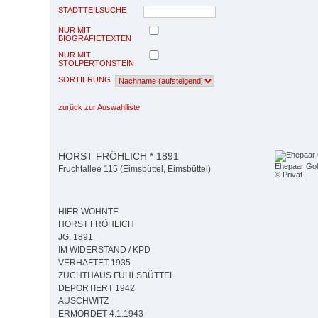
STADTTEILSUCHE
NUR MIT
BIOGRAFIETEXTEN
NUR MIT
STOLPERTONSTEIN
SORTIERUNG
zurück zur Auswahlliste
HORST FRÖHLICH * 1891
Ehepaar Gol
Fruchtallee 115 (Eimsbüttel, Eimsbüttel)
© Privat
HIER WOHNTE
HORST FRÖHLICH
JG. 1891
IM WIDERSTAND / KPD
VERHAFTET 1935
ZUCHTHAUS FUHLSBÜTTEL
DEPORTIERT 1942
AUSCHWITZ
ERMORDET 4.1.1943