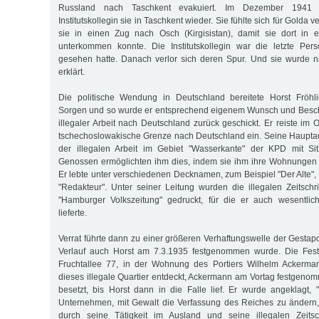
Russland nach Taschkent evakuiert. Im Dezember 1941 t
Institutskollegin sie in Taschkent wieder. Sie fühlte sich für Golda v
sie in einen Zug nach Osch (Kirgisistan), damit sie dort in
unterkommen konnte. Die Institutskollegin war die letzte Pe
gesehen hatte. Danach verlor sich deren Spur. Und sie wurde n
erklärt.
Die politische Wendung in Deutschland bereitete Horst Fröh
Sorgen und so wurde er entsprechend eigenem Wunsch und Besc
illegaler Arbeit nach Deutschland zurück geschickt. Er reiste im O
tschechoslowakische Grenze nach Deutschland ein. Seine Haupta
der illegalen Arbeit im Gebiet "Wasserkante" der KPD mit Si
Genossen ermöglichten ihm dies, indem sie ihm ihre Wohnungen z
Er lebte unter verschiedenen Decknamen, zum Beispiel "Der Alte", 
"Redakteur". Unter seiner Leitung wurden die illegalen Zeitsch
"Hamburger Volkszeitung" gedruckt, für die er auch wesentlich
lieferte.
Verrat führte dann zu einer größeren Verhaftungswelle der Gestap
Verlauf auch Horst am 7.3.1935 festgenommen wurde. Die Fest
Fruchtallee 77, in der Wohnung des Portiers Wilhelm Ackerma
dieses illegale Quartier entdeckt, Ackermann am Vortag festge
besetzt, bis Horst dann in die Falle lief. Er wurde angeklagt, 
Unternehmen, mit Gewalt die Verfassung des Reiches zu ändern,
durch seine Tätigkeit im Ausland und seine illegalen Zeitsch