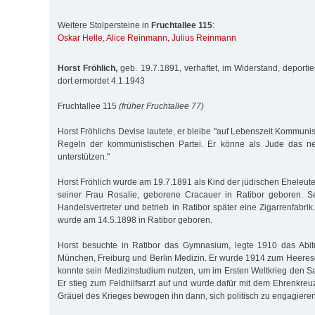
Weitere Stolpersteine in
Fruchtallee 115
:
Oskar Helle
,
Alice Reinmann
,
Julius Reinmann
Horst Fröhlich,
geb. 19.7.1891, verhaftet, im Widerstand, deporti
dort ermordet 4.1.1943
Fruchtallee 115
(früher Fruchtallee 77)
Horst Fröhlichs Devise lautete, er bleibe "auf Lebenszeit Kommun
Regeln der kommunistischen Partei. Er könne als Jude das ne
unterstützen."
Horst Fröhlich wurde am 19.7.1891 als Kind der jüdischen Eheleute
seiner Frau Rosalie, geborene Cracauer in Ratibor geboren. Se
Handelsvertreter und betrieb in Ratibor später eine Zigarrenfabrik
wurde am 14.5.1898 in Ratibor geboren.
Horst besuchte in Ratibor das Gymnasium, legte 1910 das Abitu
München, Freiburg und Berlin Medizin. Er wurde 1914 zum Heere
konnte sein Medizinstudium nutzen, um im Ersten Weltkrieg den San
Er stieg zum Feldhilfsarzt auf und wurde dafür mit dem Ehrenkreu
Gräuel des Krieges bewogen ihn dann, sich politisch zu engagieren