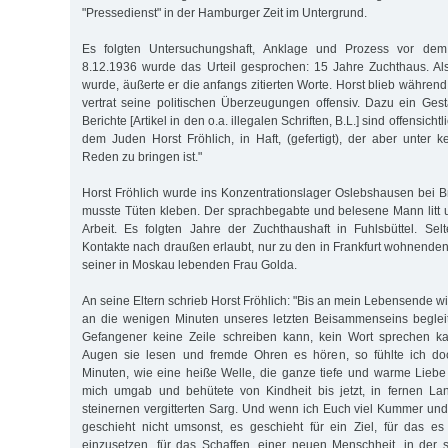
"Pressedienst" in der Hamburger Zeit im Untergrund.
Es folgten Untersuchungshaft, Anklage und Prozess vor dem 
8.12.1936 wurde das Urteil gesprochen: 15 Jahre Zuchthaus. Als
wurde, äußerte er die anfangs zitierten Worte. Horst blieb während
vertrat seine politischen Überzeugungen offensiv. Dazu ein Ge
Berichte [Artikel in den o.a. illegalen Schriften, B.L.] sind offensic
dem Juden Horst Fröhlich, in Haft, (gefertigt), der aber unte
Reden zu bringen ist."
Horst Fröhlich wurde ins Konzentrationslager Oslebshausen bei B
musste Tüten kleben. Der sprachbegabte und belesene Mann litt u
Arbeit. Es folgten Jahre der Zuchthaushaft in Fuhlsbüttel. Se
Kontakte nach draußen erlaubt, nur zu den in Frankfurt wohnenden 
seiner in Moskau lebenden Frau Golda.
An seine Eltern schrieb Horst Fröhlich: "Bis an mein Lebensende w
an die wenigen Minuten unseres letzten Beisammenseins beglei
Gefangener keine Zeile schreiben kann, kein Wort sprechen k
Augen sie lesen und fremde Ohren es hören, so fühlte ich do
Minuten, wie eine heiße Welle, die ganze tiefe und warme Liebe
mich umgab und behütete von Kindheit bis jetzt, in fernen L
steinernen vergitterten Sarg. Und wenn ich Euch viel Kummer und
geschieht nicht umsonst, es geschieht für ein Ziel, für das es 
einzusetzen, für das Schaffen, einer neuen Menschheit, in der 