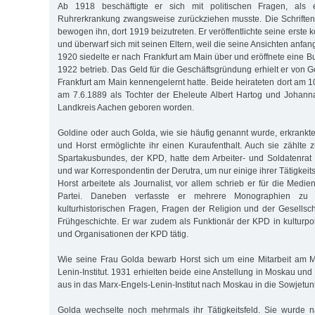
Ab 1918 beschäftigte er sich mit politischen Fragen, als
Ruhrerkrankung zwangsweise zurückziehen musste. Die Schrifte
bewogen ihn, dort 1919 beizutreten. Er veröffentlichte seine erste
und überwarf sich mit seinen Eltern, weil die seine Ansichten anfangs
1920 siedelte er nach Frankfurt am Main über und eröffnete eine B
1922 betrieb. Das Geld für die Geschäftsgründung erhielt er von Go
Frankfurt am Main kennengelernt hatte. Beide heirateten dort am 
am 7.6.1889 als Tochter der Eheleute Albert Hartog und Johann
Landkreis Aachen geboren worden.
Goldine oder auch Golda, wie sie häufig genannt wurde, erkran
und Horst ermöglichte ihr einen Kuraufenthalt. Auch sie zählte 
Spartakusbundes, der KPD, hatte dem Arbeiter- und Soldatenrat
und war Korrespondentin der Derutra, um nur einige ihrer Tätigkeit
Horst arbeitete als Journalist, vor allem schrieb er für die Med
Partei. Daneben verfasste er mehrere Monographien zu ku
kulturhistorischen Fragen, Fragen der Religion und der Gesellsch
Frühgeschichte. Er war zudem als Funktionär der KPD in kulturpol
und Organisationen der KPD tätig.
Wie seine Frau Golda bewarb Horst sich um eine Mitarbeit am 
Lenin-Institut. 1931 erhielten beide eine Anstellung in Moskau un
aus in das Marx-Engels-Lenin-Institut nach Moskau in die Sowjetun
Golda wechselte noch mehrmals ihr Tätigkeitsfeld. Sie wurde 