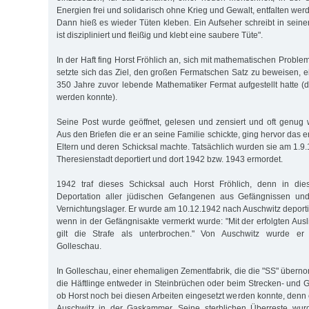
Energien frei und solidarisch ohne Krieg und Gewalt, entfalten wer
Dann hieß es wieder Tüten kleben. Ein Aufseher schreibt in seiner
ist diszipliniert und fleißig und klebt eine saubere Tüte".
In der Haft fing Horst Fröhlich an, sich mit mathematischen Proble
setzte sich das Ziel, den großen Fermatschen Satz zu beweisen, e
350 Jahre zuvor lebende Mathematiker Fermat aufgestellt hatte (
werden konnte).
Seine Post wurde geöffnet, gelesen und zensiert und oft genug wi
Aus den Briefen die er an seine Familie schickte, ging hervor das 
Eltern und deren Schicksal machte. Tatsächlich wurden sie am 1.9
Theresienstadt deportiert und dort 1942 bzw. 1943 ermordet.
1942 traf dieses Schicksal auch Horst Fröhlich, denn in die
Deportation aller jüdischen Gefangenen aus Gefängnissen und
Vernichtungslager. Er wurde am 10.12.1942 nach Auschwitz deportie
wenn in der Gefängnisakte vermerkt wurde: "Mit der erfolgten Ausl
gilt die Strafe als unterbrochen." Von Auschwitz wurde er w
Golleschau.
In Golleschau, einer ehemaligen Zementfabrik, die die "SS" übern
die Häftlinge entweder in Steinbrüchen oder beim Strecken- und Gle
ob Horst noch bei diesen Arbeiten eingesetzt werden konnte, denn 
Auschwitz in der Gaskammer. Seine sterblichen Überreste wur