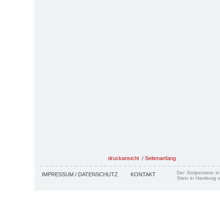
druckansicht
/
Seitenanfang
Der Stolperstein i
IMPRESSUM / DATENSCHUTZ
KONTAKT
Stein in Hamburg v