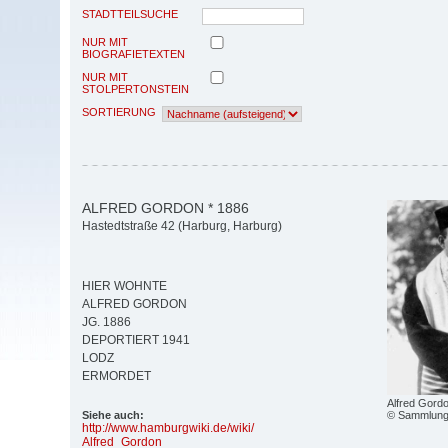
STADTTEILSUCHE
NUR MIT
BIOGRAFIETEXTEN
NUR MIT
STOLPERTONSTEIN
SORTIERUNG
ALFRED GORDON * 1886
Hastedtstraße 42 (Harburg, Harburg)
HIER WOHNTE
ALFRED GORDON
JG. 1886
DEPORTIERT 1941
LODZ
ERMORDET
Alfred Gordo
© Sammlung 
Siehe auch:
http:/
/
www.hamburgwiki.de/
wiki/
Alfred_Gordon