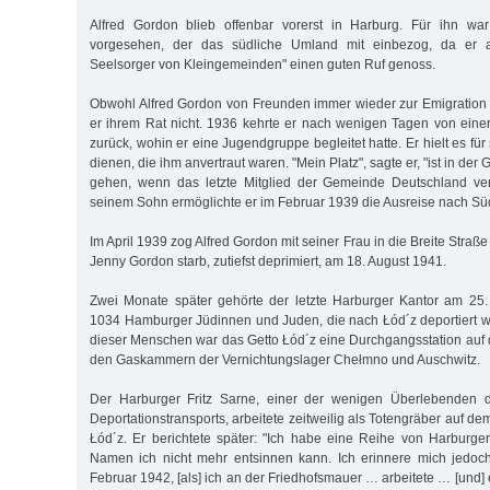
Alfred Gordon blieb offenbar vorerst in Harburg. Für ihn war 
vorgesehen, der das südliche Umland mit einbezog, da er 
Seelsorger von Klein­gemeinden" einen guten Ruf genoss.
Obwohl Alfred Gordon von Freunden immer wieder zur Emigration 
er ihrem Rat nicht. 1936 kehrte er nach wenigen Tagen von eine
zurück, wohin er eine Jugendgruppe begleitet hatte. Er hielt es für
dienen, die ihm anvertraut waren. "Mein Platz", sagte er, "ist in der
gehen, wenn das letzte Mitglied der Gemeinde Deutschland verl
seinem Sohn ermöglichte er im Februar 1939 die Ausreise nach Sü
Im April 1939 zog Alfred Gordon mit seiner Frau in die Breite Straß
Jenny Gordon starb, zutiefst deprimiert, am 18. August 1941.
Zwei Monate später gehörte der letzte Harburger Kantor am 25
1034 Hamburger Jüdinnen und Juden, die nach Łód´z deportiert w
dieser Menschen war das Getto Łód´z eine Durchgangsstation auf
den Gaskammern der Vernichtungslager Chełmno und Auschwitz.
Der Harburger Fritz Sarne, einer der wenigen Überlebenden 
Deportationstransports, arbeitete zeitweilig als Totengräber auf de
Łód´z. Er berichtete später: "Ich habe eine Reihe von Harburger
Namen ich nicht mehr entsinnen kann. Ich erinnere mich jedo
Februar 1942, [als] ich an der Friedhofsmauer … arbeitete … [und]