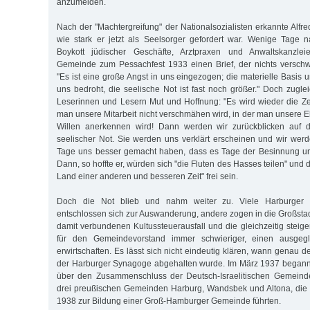
anzumelden.
Nach der "Machtergreifung" der Nationalsozialisten erkannte Alfr
wie stark er jetzt als Seelsorger gefordert war. Wenige Tage 
Boykott jüdischer Geschäfte, Arztpraxen und Anwaltskanzlei
Gemeinde zum Pessachfest 1933 einen Brief, der nichts verschw
"Es ist eine große Angst in uns eingezogen; die materielle Basis
uns bedroht, die seelische Not ist fast noch größer." Doch zugle
Leserinnen und Lesern Mut und Hoffnung: "Es wird wieder die Z
man unsere Mitarbeit nicht verschmähen wird, in der man unsere 
Willen anerkennen wird! Dann werden wir zurückblicken auf d
seelischer Not. Sie werden uns verklärt erscheinen und wir wer
Tage uns besser gemacht haben, dass es Tage der Besinnung un
Dann, so hoffte er, würden sich "die Fluten des Hasses teilen" und 
Land einer anderen und besseren Zeit" frei sein.
Doch die Not blieb und nahm weiter zu. Viele Harburger
entschlossen sich zur Auswanderung, andere zogen in die Großst
damit verbundenen Kultussteuerausfall und die gleichzeitig stei
für den Gemeindevorstand immer schwieriger, einen ausgeg
erwirtschaften. Es lässt sich nicht eindeutig klären, wann genau de
der Harburger Synagoge abgehalten wurde. Im März 1937 began
über den Zusammenschluss der Deutsch-Israe­litischen Gemein
drei preußischen Gemeinden Harburg, Wandsbek und Altona, die 
1938 zur Bildung einer Groß-Hamburger Gemeinde führten.