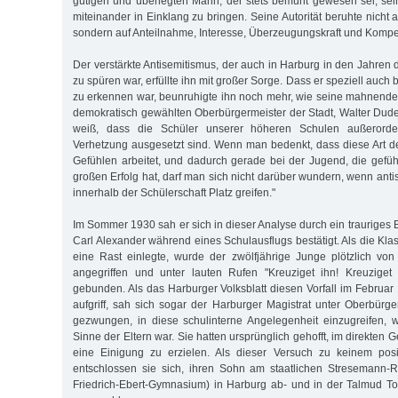
gütigen und überlegten Mann, der stets bemüht gewesen sei, se
miteinander in Einklang zu bringen. Seine Autorität beruhte nicht a
sondern auf Anteilnahme, Interesse, Überzeugungskraft und Kompe
Der verstärkte Antisemitismus, der auch in Harburg in den Jahren d
zu spüren war, erfüllte ihn mit großer Sorge. Dass er speziell auch
zu erkennen war, beunruhigte ihn noch mehr, wie seine mahnende
demokratisch gewählten Oberbürgermeister der Stadt, Walter Dud
weiß, dass die Schüler unserer höheren Schulen außerordent
Verhetzung ausgesetzt sind. Wenn man bedenkt, dass diese Art der
Gefühlen arbeitet, und dadurch gerade bei der Jugend, die gefühl
großen Erfolg hat, darf man sich nicht darüber wundern, wenn ant
innerhalb der Schülerschaft Platz greifen."
Im Sommer 1930 sah er sich in dieser Ana­lyse durch ein trauriges
Carl Alexander während eines Schulausflugs bestätigt. Als die Kl
eine Rast einlegte, wurde der zwölfjährige Junge plötzlich vo
angegriffen und unter lauten Rufen "Kreuziget ihn! Kreuzige
gebunden. Als das Harburger Volksblatt diesen Vor­fall im Februa
aufgriff, sah sich sogar der Harburger Magistrat unter Oberbürg
gezwungen, in diese schulinterne Angelegenheit einzugreifen, w
Sinne der Eltern war. Sie hatten ursprünglich gehofft, im direkten 
eine Einigung zu erzielen. Als dieser Versuch zu keinem posit
entschlossen sie sich, ihren Sohn am staatlichen Stresemann-
Friedrich-Ebert-Gymnasium) in Harburg ab- und in der Talmud T