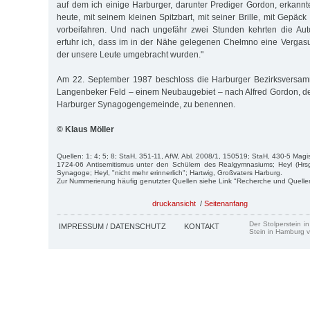
auf dem ich einige Harburger, darunter Prediger Gordon, erkannt
heute, mit seinem kleinen Spitzbart, mit seiner Brille, mit Gepäck 
vorbeifahren. Und nach ungefähr zwei Stunden kehrten die Auto
erfuhr ich, dass im in der Nähe gelegenen Chełmno eine Vergasu
der unsere Leute umgebracht wurden."
Am 22. September 1987 beschloss die Harburger Bezirksversam
Langenbeker Feld – einem Neubaugebiet – nach Alfred Gordon, de
Harburger Synagogengemeinde, zu benennen.
© Klaus Möller
Quellen: 1; 4; 5; 8; StaH, 351-11, AfW, Abl. 2008/1, 150519; StaH, 430-5 Magi
1724-06 Antisemitismus unter den Schülern des Realgymnasiums; Heyl (Hrsg.
Synagoge; Heyl, "nicht mehr erinnerlich"; Hartwig, Großvaters Harburg.
Zur Nummerierung häufig genutzter Quellen siehe Link "Recherche und Quelle
druckansicht
/
Seitenanfang
Der Stolperstein i
IMPRESSUM / DATENSCHUTZ
KONTAKT
Stein in Hamburg v