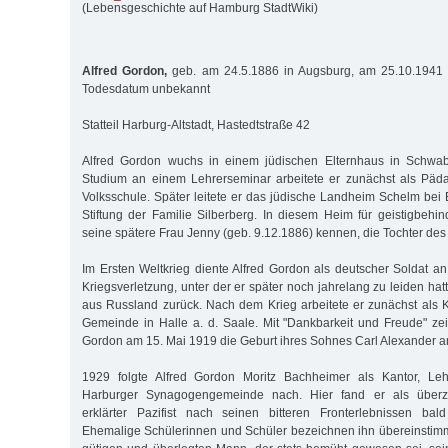
(Lebensgeschichte auf Hamburg StadtWiki)
Alfred Gordon,
geb. am 24.5.1886 in Augsburg, am 25.10.1941 d
Todesdatum unbekannt
Statteil Harburg-Altstadt, Hastedtstraße 42
Alfred Gordon wuchs in einem jüdischen Elternhaus in Schwa
Studium an einem Lehrerseminar arbeitete er zunächst als Päd
Volksschule. Später leitete er das jüdische Landheim Schelm bei 
Stiftung der Familie Silberberg. In diesem Heim für geistigbehin
seine spätere Frau Jenny (geb. 9.12.1886) kennen, die Tochter des 
Im Ersten Weltkrieg diente Alfred Gordon als deutscher Soldat an 
Kriegsverletzung, unter der er später noch jahrelang zu leiden hatt
aus Russland zurück. Nach dem Krieg arbeitete er zunächst als K
Gemeinde in Halle a. d. Saale. Mit "Dankbarkeit und Freude" ze
Gordon am 15. Mai 1919 die Geburt ihres Sohnes Carl Alexander a
1929 folgte Alfred Gordon Moritz Bachheimer als Kantor, Leh
Harburger Synagogengemeinde nach. Hier fand er als überz
erklärter Pazifist nach seinen bitteren Fronterlebnissen bal
Ehemalige Schülerinnen und Schüler bezeichnen ihn übereinstim