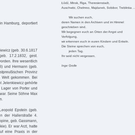
Łódź, Minsk, Riga, Theresienstadt,
Auschwitz, Chelmno, Majdanek, Sobibor, Treblinka ..
Wir suchen euch,
deren Namen in den Archiven und im Himmel
in Hamburg, deportiert
geschrieben sind.
Wir begegnen euch an Orten der Angst und
Verfolgung,
wir erkennen euch in euren Kindern und Enkeln.
Die Steine sprechen von euch,
iewicz (geb. 30.6.1817
jeden Tag.
geb. 17.2.1832, gest.
Ihr seid nicht vergessen.
orden. Ihre wesentlich
Inge Grolle
918) und Hermann (geb.
stpreußischen Provinz
ur Welt gekommen. Bei
el Jelenkiewicz gehörte
, Lager von Porter und
n war. Seine Söhne Max
n.
Leopold Epstein (geb.
in der Hallerstraße 4.
ppine, geb. Gassmann,
ie). Er war Arzt, hatte
uf eine Praxis in der