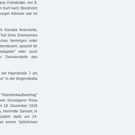
nis Fuhlsbüttel. Am 9.
n Kurt nach Stockholm
burger Adresse war im
ch Kanada finanzierte,
em Tod ihres Ehemannes
iches Vermögen unter
rsteuern, speziell für
sabgabe" oder auch
r Devisenstelle des
 die Haynstraße 7 als
us" in der Bogenstraße
"Heimeinkaufsvertrag"
hrer Schwägerin Rosa
s am 18. Dezember 1918
, Henriette Samuel, in
 Epstein starb am 24.
an einem "plötzlichen