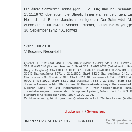
Die ältere Schwester Hertha (geb. 1.12.1886) und ihr Ehemann 
15.11.1876) überlebten die Shoah. Ihnen war es gelungen, E
Holland nach Rio de Janeiro zu emigrieren. Der Sohn Adolf Me
wurde am 9. Juli 1943 in Sobibor ermordet, Tochter Ilse Meyer (g
30. September 1942 in Auschwitz.
Stand: Juli 2018
© Susanne Rosendahl
Quellen: 1; 3; 5; StaH 351-11 AfW 18438 (Marcus, Alice); StaH 351-11 AfW 
351-11 AfW 749 (Samuel, Henriette); StaH 351-11 AfW 1027 (Jelenkiewicz, R
(Meyer, Siegfried); StaH 314-15 OFP, R 1938/3217; StaH 351-11 AfW 8996 (
332-5 Standesämter 8571 u 212/1895; StaH 332-5 Standesämter 2401 
Standesämter 9769 u 426/1918; StaH 332-5 Standesämter 8024 u 620/1914;
6050 u 458/1920; StaH 332-5 Standesämter 7838 u 26/1889; StaH 332-
Jüdische Gemeinde Abl. 1993 Ordner 10 Heimeinkaufsverträge Theresienstadt
jüdicher Ärzte Nr. 14; Nationalarchiv in Prag/Theresienstädter Initia
Todesfallanzeigen Theresienstadt (Philippine Epstein); Villiez: Kraft, S. 263;
Hamburger Adressbücher 1882, 1884, 1890, 1896.
Zur Nummerierung häufig genutzter Quellen siehe Link "Recherche und Quelle
druckansicht
/
Seitenanfang
Der Stolperstein i
IMPRESSUM / DATENSCHUTZ
KONTAKT
Stein in Hamburg v