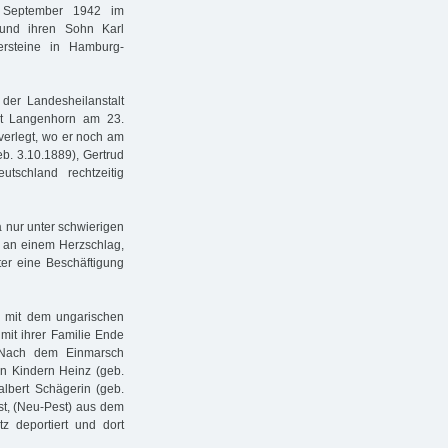
 September 1942 im
 und ihren Sohn Karl
ersteine in Hamburg-
 der Landesheilanstalt
alt Langenhorn am 23.
verlegt, wo er noch am
b. 3.10.1889), Gertrud
tschland rechtzeitig
a nur unter schwierigen
 an einem Herzschlag,
lter eine Beschäftigung
0 mit dem ungarischen
mit ihrer Familie Ende
 Nach dem Einmarsch
en Kindern Heinz (geb.
albert Schägerin (geb.
st, (Neu-Pest) aus dem
z deportiert und dort