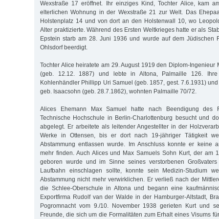
Wexstraße 17 eröffnet. Ihr einziges Kind, Tochter Alice, kam a
elterlichen Wohnung in der Wexstraße 21 zur Welt. Das Ehepa
Holstenplatz 14 und von dort an den Holstenwall 10, wo Leopol
Alter praktizierte. Während des Ersten Weltkrieges hatte er als Sta
Epstein starb am 28. Juni 1936 und wurde auf dem Jüdischen Fr
Ohlsdorf beerdigt.
Tochter Alice heiratete am 29. August 1919 den Diplom-Ingenie
(geb. 12.12. 1887) und lebte in Altona, Palmaille 126. Ihre
Kohlenhändler Phillipp Uri Samuel (geb. 1857, gest. 7.6.1931) und 
geb. Isaacsohn (geb. 28.7.1862), wohnten Palmaille 70/72.
Alices Ehemann Max Samuel hatte nach Beendigung des R
Technische Hochschule in Berlin-Charlottenburg besucht und do
abgelegt. Er arbeitete als leitender Angestellter in der Holzverarb
Werke in Ottensen, bis er dort nach 19-jähriger Tätigkeit w
Abstammung entlassen wurde. Im Anschluss konnte er keine an
mehr finden. Auch Alices und Max Samuels Sohn Kurt, der am 18
geboren wurde und im Sinne seines verstorbenen Großvaters L
Laufbahn einschlagen sollte, konnte sein Medizin-Studium we
Abstammung nicht mehr verwirklichen. Er verließ nach der Mittler
die Schlee-Oberschule in Altona und begann eine kaufmännisc
Exportfirma Rudolf van der Walde in der Hamburger-Altstadt, Br
Pogromnacht vom 9./10. November 1938 gerieten Kurt und sei
Freunde, die sich um die Formalitäten zum Erhalt eines Visums 