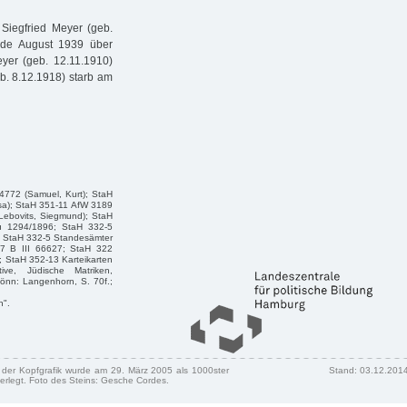
Siegfried Meyer (geb.
nde August 1939 über
yer (geb. 12.11.1910)
eb. 8.12.1918) starb am
34772 (Samuel, Kurt); StaH
osa); StaH 351-11 AfW 3189
Lebovits, Siegmund); StaH
u 1294/1896; StaH 332-5
 StaH 332-5 Standesämter
7 B III 66627; StaH 322
; StaH 352-13 Karteikarten
tive, Jüdische Matriken,
 Rönn: Langenhorn, S. 70f.;
n".
n der Kopfgrafik wurde am 29. März 2005 als 1000ster
Stand: 03.12.201
erlegt. Foto des Steins: Gesche Cordes.