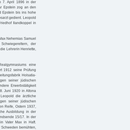
m 7. April 1896 in der
ar Epstein zog an den
d Epstein bis ins hohe
bsarzt gedient. Leopold
iedhof Ilandkoppel in
ur Max Nehemias Samuel
 Schwiegereltern, der
die Lehrerin Henriette,
ealgymnasiums eine
rt 1912 seine Prüfung
eitungsfabrik Holsatia-
egen seiner jüdischen
dere Erwerbstätigkeit
. Juni 1920 in Altona
eopold die ärztliche
gen seiner jüdischen
en Reife, Ostern 1937,
he Ausbildung in der
andsende 15/17. In der
n Vater Max in Haft.
für Schweden bemühten,