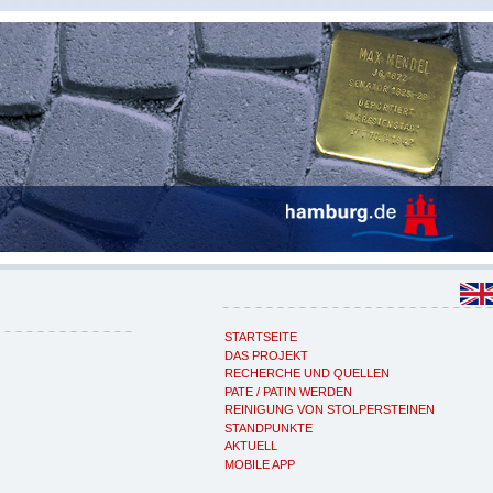
STARTSEITE
DAS PROJEKT
RECHERCHE UND QUELLEN
PATE / PATIN WERDEN
REINIGUNG VON STOLPERSTEINEN
STANDPUNKTE
AKTUELL
MOBILE APP