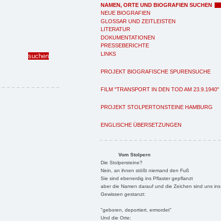
NAMEN, ORTE UND BIOGRAFIEN SUCHEN
NEUE BIOGRAFIEN
GLOSSAR UND ZEITLEISTEN
LITERATUR
DOKUMENTATIONEN
PRESSEBERICHTE
LINKS
PROJEKT BIOGRAFISCHE SPURENSUCHE
FILM "TRANSPORT IN DEN TOD AM 23.9.1940"
PROJEKT STOLPERTONSTEINE HAMBURG
ENGLISCHE ÜBERSETZUNGEN
Vom Stolpern
Die Stolpersteine?
Nein, an ihnen stößt niemand den Fuß
Sie sind ebenerdig ins Pflaster gepflanzt
aber die Namen darauf und die Zeichen sind uns ins
Gewissen gestanzt:
"geboren, deportiert, ermordet"
Und die Orte: