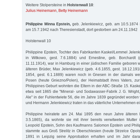
Weitere Stolpersteine in
Holstenwall 10
:
Julius Heinemann
,
Betty Heinemann
Philippine Minna Epstein,
geb. Jelenkiewicz, geb. am 10.5.1874 
am 15.7.1942 nach Theresienstadt, dort gestorben am 24.11.1942
Holstenwall 10
Philippine Epstein, Tochter des Fabrikanten Kaskel/Lemmel Jelenk
in Witkowo, gest. 7.6.1884) und Ernestine, geb. Borchardt (
11.11.1914), war in Hamburg in einer jüdischen Familie geboren w
älteren Brüder, Max Jelenkiewicz (geb. 4.6.1855, gest. 18.12.1
1854, gest. 6.1.1889) waren noch in Gnesen in der damals we
Posen (heute Gniezno/Polen), der Heimatstadt ihres Vaters, z
Philippines Geburt wohnten die Eltern in der ABC-Straße 15. Kask
etwa seit 1865 die "Mineral- und Sodawasser-Fabrik J. G. Wright
Ale" in der Fuhlentwiete 56, die im Jahre 1839 gegründet worde
und Hermann Jelenkiewicz traten in das väterliche Unternehmen ei
Philippine heiratete am 24. Mai 1895 den neun Jahre älteren 
3.5.1865), da wohnte sie mit ihrer bereits verwitweten Mutter 
Leopold Epstein, Sohn des Kaufmanns Salomon Epstein und Phili
stammte aus Groß Strelitz in Oberschlesien (heute Strzelce Opolsk
1891 in Leipzig seine Approbation erhalten und im Jahr dara