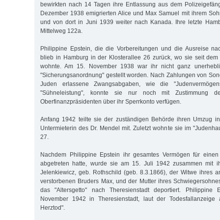
bewirkten nach 14 Tagen ihre Entlassung aus dem Polizeigefäng
Dezember 1938 emigrierten Alice und Max Samuel mit ihrem Soh
und von dort in Juni 1939 weiter nach Kanada. Ihre letzte Ham
Mittelweg 122a.
Philippine Epstein, die die Vorbereitungen und die Ausreise na
blieb in Hamburg in der Klosterallee 26 zurück, wo sie seit d
wohnte. Am 15. November 1938 war ihr nicht ganz unerhebl
"Sicherungsanordnung" gestellt worden. Nach Zahlungen von Sonde
Juden erlassene Zwangsabgaben, wie die "Judenvermögen
"Sühneleistung", konnte sie nur noch mit Zustimmung de
Oberfinanzpräsidenten über ihr Sperrkonto verfügen.
Anfang 1942 teilte sie der zuständigen Behörde ihren Umzug in
Untermieterin des Dr. Mendel mit. Zuletzt wohnte sie im "Judenha
27.
Nachdem Philippine Epstein ihr gesamtes Vermögen für einen 
abgetreten hatte, wurde sie am 15. Juli 1942 zusammen mit i
Jelenkiewicz, geb. Rothschild (geb. 8.3.1866), der Witwe ihre
verstorbenen Bruders Max, und der Mutter ihres Schwiegersohnes
das "Altersgetto" nach Theresienstadt deportiert. Philippine
November 1942 in Theresienstadt, laut der Todesfallanzeige 
Herztod".