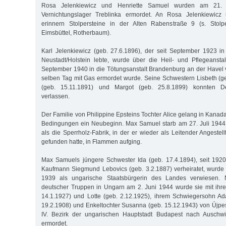
Rosa Jelenkiewicz und Henriette Samuel wurden am 21.
Vernichtungslager Treblinka ermordet. An Rosa Jelenkiewicz
erinnern Stolpersteine in der Alten Rabenstraße 9 (s. Stolp
Eimsbüttel, Rotherbaum).
Karl Jelenkiewicz (geb. 27.6.1896), der seit September 1923 in
Neustadt/Holstein lebte, wurde über die Heil- und Pflegeanst
September 1940 in die Tötungsanstalt Brandenburg an der Havel 
selben Tag mit Gas ermordet wurde. Seine Schwestern Lisbeth (ge
(geb. 15.11.1891) und Margot (geb. 25.8.1899) konnten Deu
verlassen.
Der Familie von Philippine Epsteins Tochter Alice gelang in Kanad
Bedingungen ein Neubeginn. Max Samuel starb am 27. Juli 1944
als die Sperrholz-Fabrik, in der er wieder als Leitender Angestel
gefunden hatte, in Flammen aufging.
Max Samuels jüngere Schwester Ida (geb. 17.4.1894), seit 192
Kaufmann Siegmund Lebovics (geb. 3.2.1887) verheiratet, wurde 
1939 als ungarische Staatsbürgerin des Landes verwiesen.
deutscher Truppen in Ungarn am 2. Juni 1944 wurde sie mit ihr
14.1.1927) und Lotte (geb. 2.12.1925), ihrem Schwiegersohn Ad
19.2.1908) und Enkeltochter Susanna (geb. 15.12.1943) von Újpe
IV. Bezirk der ungarischen Hauptstadt Budapest nach Auschwit
ermordet.