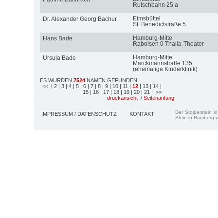
Rutschbahn 25 a
Eimsbüttel
Dr. Alexander Georg Bachur
St. Benedictstraße 5
Hamburg-Mitte
Hans Bade
Raboisen 0 Thalia-Theater
Hamburg-Mitte
Ursula Bade
Marckmannstraße 135
(ehemalige Kinderklinik)
ES WURDEN
7524
NAMEN GEFUNDEN
<<
| 2
| 3
| 4
| 5
| 6
| 7
| 8
| 9
| 10
| 11
|
12
| 13
| 14
|
15
| 16
| 17
| 18
| 19
| 20
| 21
| >>
druckansicht
/
Seitenanfang
Der Stolperstein i
IMPRESSUM / DATENSCHUTZ
KONTAKT
Stein in Hamburg v