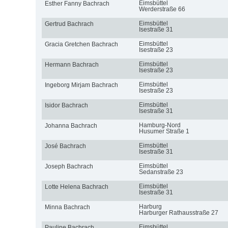
Eimsbüttel
Esther Fanny Bachrach
Werderstraße 66
Eimsbüttel
Gertrud Bachrach
Isestraße 31
Eimsbüttel
Gracia Gretchen Bachrach
Isestraße 23
Eimsbüttel
Hermann Bachrach
Isestraße 23
Eimsbüttel
Ingeborg Mirjam Bachrach
Isestraße 23
Eimsbüttel
Isidor Bachrach
Isestraße 31
Hamburg-Nord
Johanna Bachrach
Husumer Straße 1
Eimsbüttel
José Bachrach
Isestraße 31
Eimsbüttel
Joseph Bachrach
Sedanstraße 23
Eimsbüttel
Lotte Helena Bachrach
Isestraße 31
Harburg
Minna Bachrach
Harburger Rathausstraße 27
Eimsbüttel
Pauline Bachrach