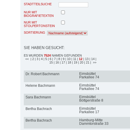
STADTTEILSUCHE
NUR MIT
BIOGRAFIETEXTEN
NUR MIT
STOLPERTONSTEIN
SORTIERUNG
SIE HABEN GESUCHT:
ES WURDEN
7524
NAMEN GEFUNDEN
<<
| 2
| 3
| 4
| 5
| 6
| 7
| 8
| 9
| 10
| 11
|
12
| 13
| 14
|
15
| 16
| 17
| 18
| 19
| 20
| 21
| >>
Eimsbüttel
Dr. Robert Bachmann
Parkallee 74
Eimsbüttel
Helene Bachmann
Parkallee 74
Eimsbüttel
Sara Bachmann
Böttgerstraße 8
Eimsbüttel
Bertha Bachrach
Parkallee 17
Hamburg-Mitte
Bertha Bachrach
Dammtorstraße 33