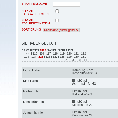
STADTTEILSUCHE
NUR MIT
BIOGRAFIETEXTEN
NUR MIT
STOLPERTONSTEIN
SORTIERUNG
SIE HABEN GESUCHT:
ES WURDEN
7524
NAMEN GEFUNDEN
<<
| 115
| 116
| 117
| 118
| 119
| 120
| 121
| 122
|
123
| 124
|
125
| 126
| 127
| 128
| 129
| 130
| 131
|
132
| 133
| 134
| >>
Hamburg-Nord
Ingrid Hahn
Desenißstraße 54
Eimsbüttel
Max Hahn
Werderstraße 43
Eimsbüttel
Nathan Hahn
Hallerstraße 3
Eimsbüttel
Dina Hähnlein
Kielortallee 22
Eimsbüttel
Julius Hähnlein
Kielortallee 22