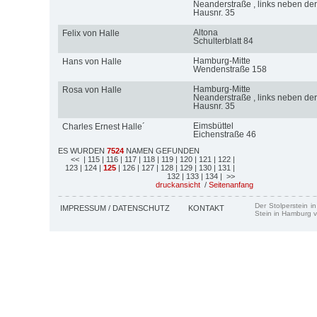
Neanderstraße , links neben der
Hausnr. 35
Altona
Felix von Halle
Schulterblatt 84
Hamburg-Mitte
Hans von Halle
Wendenstraße 158
Hamburg-Mitte
Rosa von Halle
Neanderstraße , links neben der
Hausnr. 35
Eimsbüttel
Charles Ernest Halle´
Eichenstraße 46
ES WURDEN
7524
NAMEN GEFUNDEN
<<
| 115
| 116
| 117
| 118
| 119
| 120
| 121
| 122
|
123
| 124
|
125
| 126
| 127
| 128
| 129
| 130
| 131
|
132
| 133
| 134
| >>
druckansicht
/
Seitenanfang
Der Stolperstein i
IMPRESSUM / DATENSCHUTZ
KONTAKT
Stein in Hamburg v