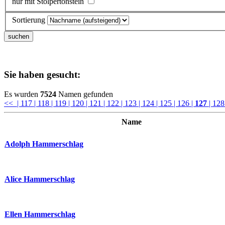
nur mit Stolpertonstein
Sortierung
Sie haben gesucht:
Es wurden
7524
Namen gefunden
<<
| 117
| 118
| 119
| 120
| 121
| 122
| 123
| 124
| 125
| 126
|
127
| 12
Name
Adolph Hammerschlag
Alice Hammerschlag
Ellen Hammerschlag