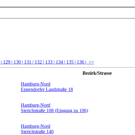
8
| 129
| 130
| 131
| 132
| 133
| 134
| 135
| 136
| >>
Bezirk/Strasse
Hamburg-Nord
Eppendorfer Landstraße 18
Hamburg-Nord
Sierichstraße 108 (Eingang zu 106)
Hamburg-Nord
Sierichstraße 140