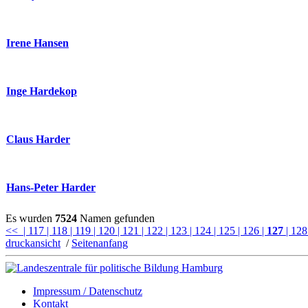
Irene Hansen
Inge Hardekop
Claus Harder
Hans-Peter Harder
Es wurden
7524
Namen gefunden
<<
| 117
| 118
| 119
| 120
| 121
| 122
| 123
| 124
| 125
| 126
|
127
| 12
druckansicht
/
Seitenanfang
Impressum / Datenschutz
Kontakt