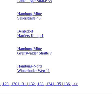
Lüneburger Straße 35
Hamburg-Mitte
Seilerstraße 45
Bergedorf
Harders Kamp 1
Hamburg-Mitte
Greifswalder Straße 7
Hamburg-Nord
Winterhuder Weg 11
8
| 129
| 130
| 131
| 132
| 133
| 134
| 135
| 136
| >>