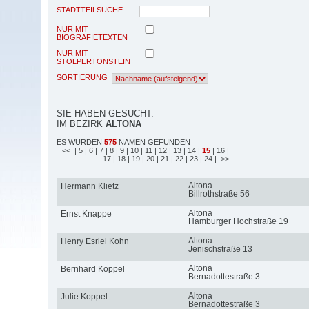
STADTTEILSUCHE
NUR MIT
BIOGRAFIETEXTEN
NUR MIT
STOLPERTONSTEIN
SORTIERUNG
SIE HABEN GESUCHT:
IM BEZIRK
ALTONA
ES WURDEN
575
NAMEN GEFUNDEN
<<
| 5
| 6
| 7
| 8
| 9
| 10
| 11
| 12
| 13
| 14
|
15
| 16
|
17
| 18
| 19
| 20
| 21
| 22
| 23
| 24
| >>
Altona
Hermann Klietz
Billrothstraße 56
Altona
Ernst Knappe
Hamburger Hochstraße 19
Altona
Henry Esriel Kohn
Jenischstraße 13
Altona
Bernhard Koppel
Bernadottestraße 3
Altona
Julie Koppel
Bernadottestraße 3