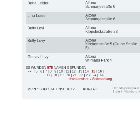
Altona
Berta Leider
Schmarjestraße 6
Altona
Lina Leider
Schmarjestraße 6
Altona
Betty Levi
Klopstockstraße 23
Altona
Betty Levy
Kirchenstraße 5 (Grüne Straße
5)
Altona
Gustav Levy
Wilmans Park 4
ES WURDEN
575
NAMEN GEFUNDEN
<<
| 5
| 6
| 7
| 8
| 9
| 10
| 11
| 12
| 13
| 14
|
15
| 16
|
17
| 18
| 19
| 20
| 21
| 22
| 23
| 24
| >>
druckansicht
/
Seitenanfang
Der Stolperstein i
IMPRESSUM / DATENSCHUTZ
KONTAKT
Stein in Hamburg v