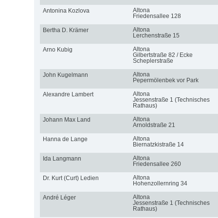
Altona
Antonina Kozlova
Friedensallee 128
Altona
Bertha D. Krämer
Lerchenstraße 15
Altona
Arno Kubig
Gilbertstraße 82 / Ecke
Scheplerstraße
Altona
John Kugelmann
Pepermölenbek vor Park
Altona
Alexandre Lambert
Jessenstraße 1 (Technisches
Rathaus)
Altona
Johann Max Land
Arnoldstraße 21
Altona
Hanna de Lange
Biernatzkistraße 14
Altona
Ida Langmann
Friedensallee 260
Altona
Dr. Kurt (Curt) Ledien
Hohenzollernring 34
Altona
André Léger
Jessenstraße 1 (Technisches
Rathaus)