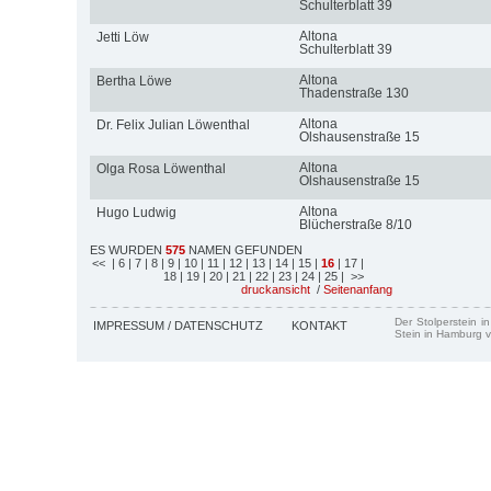
Schulterblatt 39
Altona
Jetti Löw
Schulterblatt 39
Altona
Bertha Löwe
Thadenstraße 130
Altona
Dr. Felix Julian Löwenthal
Olshausenstraße 15
Altona
Olga Rosa Löwenthal
Olshausenstraße 15
Altona
Hugo Ludwig
Blücherstraße 8/10
ES WURDEN
575
NAMEN GEFUNDEN
<<
| 6
| 7
| 8
| 9
| 10
| 11
| 12
| 13
| 14
| 15
|
16
| 17
|
18
| 19
| 20
| 21
| 22
| 23
| 24
| 25
| >>
druckansicht
/
Seitenanfang
Der Stolperstein i
IMPRESSUM / DATENSCHUTZ
KONTAKT
Stein in Hamburg v