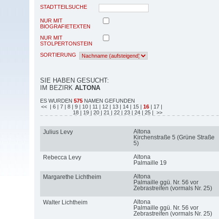
STADTTEILSUCHE
NUR MIT
BIOGRAFIETEXTEN
NUR MIT
STOLPERTONSTEIN
SORTIERUNG
SIE HABEN GESUCHT:
IM BEZIRK
ALTONA
ES WURDEN
575
NAMEN GEFUNDEN
<<
| 6
| 7
| 8
| 9
| 10
| 11
| 12
| 13
| 14
| 15
|
16
| 17
|
18
| 19
| 20
| 21
| 22
| 23
| 24
| 25
| >>
Altona
Julius Levy
Kirchenstraße 5 (Grüne Straße
5)
Altona
Rebecca Levy
Palmaille 19
Altona
Margarethe Lichtheim
Palmaille ggü. Nr. 56 vor
Zebrastreifen (vormals Nr. 25)
Altona
Walter Lichtheim
Palmaille ggü. Nr. 56 vor
Zebrastreifen (vormals Nr. 25)