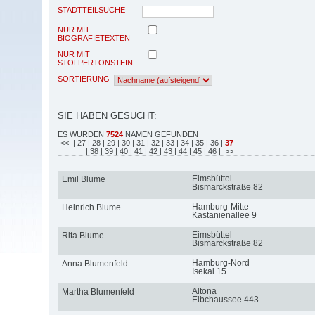
STADTTEILSUCHE
NUR MIT
BIOGRAFIETEXTEN
NUR MIT
STOLPERTONSTEIN
SORTIERUNG
SIE HABEN GESUCHT:
ES WURDEN
7524
NAMEN GEFUNDEN
<<
| 27
| 28
| 29
| 30
| 31
| 32
| 33
| 34
| 35
| 36
|
37
| 38
| 39
| 40
| 41
| 42
| 43
| 44
| 45
| 46
| >>
Eimsbüttel
Emil Blume
Bismarckstraße 82
Hamburg-Mitte
Heinrich Blume
Kastanienallee 9
Eimsbüttel
Rita Blume
Bismarckstraße 82
Hamburg-Nord
Anna Blumenfeld
Isekai 15
Altona
Martha Blumenfeld
Elbchaussee 443