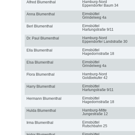
Hamburg-Nord
Alfred Blumenthal
Eppendorfer Baum 34
Eimsbüttel
Anna Blumenthal
Grindelweg 4a
Eimsbüttel
Berl Blumenthal
Hartungstraße 9/11
Hamburg-Nord
Dr. Paul Blumenthal
Eppendorfer Landstraße 30
Eimsbüttel
Ella Blumenthal
Hagedornstraße 18
Eimsbüttel
Elsa Blumenthal
Grindelweg 4a
Hamburg-Nord
Flora Blumenthal
Goldbekufer 42
Eimsbüttel
Harry Blumenthal
Hartungstraße 9/11
Eimsbüttel
Hermann Blumenthal
Hagedornstraße 18
Hamburg-Mitte
Hulda Blumenthal
Jungestraße 12
Eimsbüttel
Irma Blumenthal
Rutschbahn 25
Eimsbüttel
Isidor Blumenthal