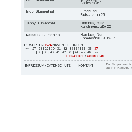
Badestraße 1
Eimsbüttel
Isidor Blumenthal
Rutschbahn 25
Hamburg-Mitte
Jenny Blumenthal
Karolinenstraße 22
Hamburg-Nord
Katharina Blumenthal
Eppendorfer Baum 34
ES WURDEN
7524
NAMEN GEFUNDEN
<<
| 27
| 28
| 29
| 30
| 31
| 32
| 33
| 34
| 35
| 36
|
37
| 38
| 39
| 40
| 41
| 42
| 43
| 44
| 45
| 46
| >>
druckansicht
/
Seitenanfang
Der Stolperstein i
IMPRESSUM / DATENSCHUTZ
KONTAKT
Stein in Hamburg v