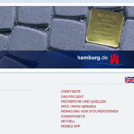
STARTSEITE
DAS PROJEKT
RECHERCHE UND QUELLEN
PATE / PATIN WERDEN
REINIGUNG VON STOLPERSTEINEN
STANDPUNKTE
AKTUELL
MOBILE APP