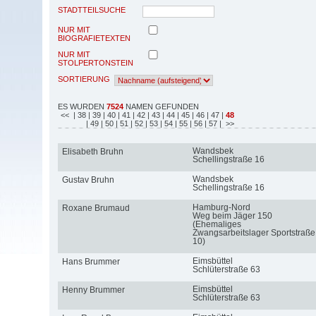
STADTTEILSUCHE
NUR MIT
BIOGRAFIETEXTEN
NUR MIT
STOLPERTONSTEIN
SORTIERUNG
ES WURDEN
7524
NAMEN GEFUNDEN
<<
| 38
| 39
| 40
| 41
| 42
| 43
| 44
| 45
| 46
| 47
|
48
| 49
| 50
| 51
| 52
| 53
| 54
| 55
| 56
| 57
| >>
Wandsbek
Elisabeth Bruhn
Schellingstraße 16
Wandsbek
Gustav Bruhn
Schellingstraße 16
Hamburg-Nord
Roxane Brumaud
Weg beim Jäger 150
(Ehemaliges
Zwangsarbeitslager Sportstraße
10)
Eimsbüttel
Hans Brummer
Schlüterstraße 63
Eimsbüttel
Henny Brummer
Schlüterstraße 63