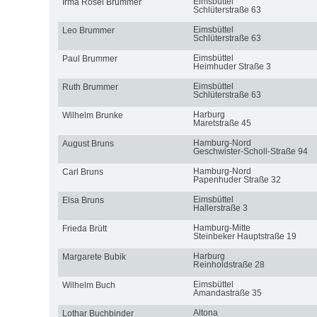
Eimsbüttel
Irma Rosel Brummer
Schlüterstraße 63
Eimsbüttel
Leo Brummer
Schlüterstraße 63
Eimsbüttel
Paul Brummer
Heimhuder Straße 3
Eimsbüttel
Ruth Brummer
Schlüterstraße 63
Harburg
Wilhelm Brunke
Maretstraße 45
Hamburg-Nord
August Bruns
Geschwister-Scholl-Straße 94
Hamburg-Nord
Carl Bruns
Papenhuder Straße 32
Eimsbüttel
Elsa Bruns
Hallerstraße 3
Hamburg-Mitte
Frieda Brütt
Steinbeker Hauptstraße 19
Harburg
Margarete Bubik
Reinholdstraße 28
Eimsbüttel
Wilhelm Buch
Amandastraße 35
Altona
Lothar Buchbinder