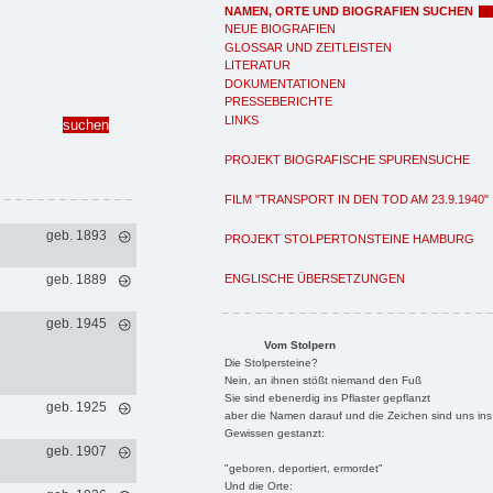
NAMEN, ORTE UND BIOGRAFIEN SUCHEN
NEUE BIOGRAFIEN
GLOSSAR UND ZEITLEISTEN
LITERATUR
DOKUMENTATIONEN
PRESSEBERICHTE
LINKS
PROJEKT BIOGRAFISCHE SPURENSUCHE
FILM "TRANSPORT IN DEN TOD AM 23.9.1940"
geb. 1893
PROJEKT STOLPERTONSTEINE HAMBURG
ENGLISCHE ÜBERSETZUNGEN
geb. 1889
geb. 1945
Vom Stolpern
Die Stolpersteine?
Nein, an ihnen stößt niemand den Fuß
Sie sind ebenerdig ins Pflaster gepflanzt
geb. 1925
aber die Namen darauf und die Zeichen sind uns ins
Gewissen gestanzt:
geb. 1907
"geboren, deportiert, ermordet"
Und die Orte: