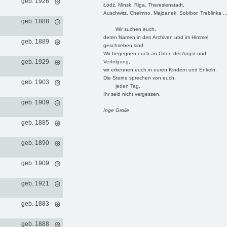
geb. 1926
Łódź, Minsk, Riga, Theresienstadt,
Auschwitz, Chelmno, Majdanek, Sobibor, Treblinka ..
geb. 1888
Wir suchen euch,
deren Namen in den Archiven und im Himmel
geb. 1889
geschrieben sind.
Wir begegnen euch an Orten der Angst und
geb. 1929
Verfolgung,
wir erkennen euch in euren Kindern und Enkeln.
Die Steine sprechen von euch,
geb. 1903
jeden Tag.
Ihr seid nicht vergessen.
geb. 1909
Inge Grolle
geb. 1885
geb. 1890
geb. 1909
geb. 1921
geb. 1883
geb. 1888