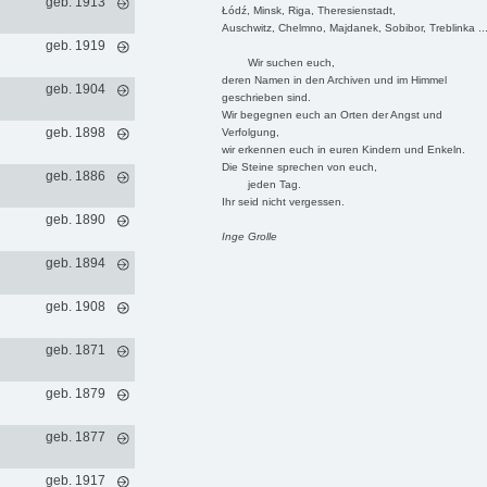
geb. 1913
Łódź, Minsk, Riga, Theresienstadt,
Auschwitz, Chelmno, Majdanek, Sobibor, Treblinka ..
geb. 1919
Wir suchen euch,
deren Namen in den Archiven und im Himmel
geb. 1904
geschrieben sind.
Wir begegnen euch an Orten der Angst und
geb. 1898
Verfolgung,
wir erkennen euch in euren Kindern und Enkeln.
Die Steine sprechen von euch,
geb. 1886
jeden Tag.
Ihr seid nicht vergessen.
geb. 1890
Inge Grolle
geb. 1894
geb. 1908
geb. 1871
geb. 1879
geb. 1877
geb. 1917