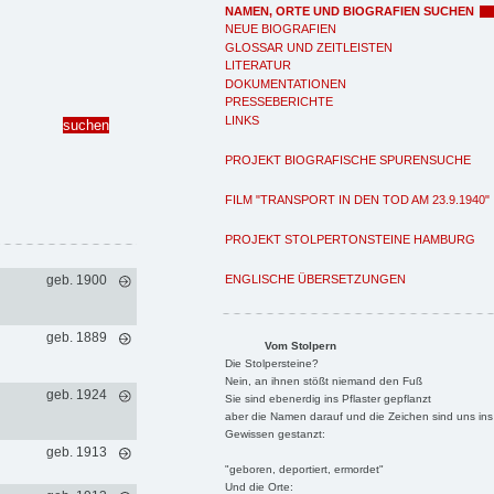
NAMEN, ORTE UND BIOGRAFIEN SUCHEN
NEUE BIOGRAFIEN
GLOSSAR UND ZEITLEISTEN
LITERATUR
DOKUMENTATIONEN
PRESSEBERICHTE
LINKS
PROJEKT BIOGRAFISCHE SPURENSUCHE
FILM "TRANSPORT IN DEN TOD AM 23.9.1940"
PROJEKT STOLPERTONSTEINE HAMBURG
ENGLISCHE ÜBERSETZUNGEN
geb. 1900
geb. 1889
Vom Stolpern
Die Stolpersteine?
Nein, an ihnen stößt niemand den Fuß
geb. 1924
Sie sind ebenerdig ins Pflaster gepflanzt
aber die Namen darauf und die Zeichen sind uns ins
Gewissen gestanzt:
geb. 1913
"geboren, deportiert, ermordet"
Und die Orte: