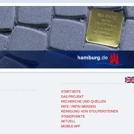
STARTSEITE
DAS PROJEKT
RECHERCHE UND QUELLEN
PATE / PATIN WERDEN
REINIGUNG VON STOLPERSTEINEN
STANDPUNKTE
AKTUELL
MOBILE APP