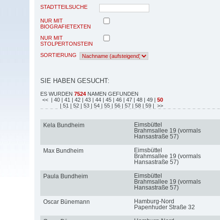
STADTTEILSUCHE
NUR MIT
BIOGRAFIETEXTEN
NUR MIT
STOLPERTONSTEIN
SORTIERUNG
SIE HABEN GESUCHT:
ES WURDEN
7524
NAMEN GEFUNDEN
<<
| 40
| 41
| 42
| 43
| 44
| 45
| 46
| 47
| 48
| 49
|
50
| 51
| 52
| 53
| 54
| 55
| 56
| 57
| 58
| 59
| >>
Eimsbüttel
Kela Bundheim
Brahmsallee 19 (vormals
Hansastraße 57)
Eimsbüttel
Max Bundheim
Brahmsallee 19 (vormals
Hansastraße 57)
Eimsbüttel
Paula Bundheim
Brahmsallee 19 (vormals
Hansastraße 57)
Hamburg-Nord
Oscar Bünemann
Papenhuder Straße 32