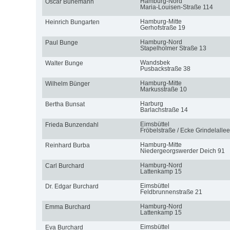
Hamburg-Nord
Oscar Bünemann
Maria-Louisen-Straße 114
Hamburg-Mitte
Heinrich Bungarten
Gerhofstraße 19
Hamburg-Nord
Paul Bunge
Stapelholmer Straße 13
Wandsbek
Walter Bunge
Pusbackstraße 38
Hamburg-Mitte
Wilhelm Bünger
Markusstraße 10
Harburg
Bertha Bunsat
Barlachstraße 14
Eimsbüttel
Frieda Bunzendahl
Fröbelstraße / Ecke Grindelallee
Hamburg-Mitte
Reinhard Burba
Niedergeorgswerder Deich 91
Hamburg-Nord
Carl Burchard
Lattenkamp 15
Eimsbüttel
Dr. Edgar Burchard
Feldbrunnenstraße 21
Hamburg-Nord
Emma Burchard
Lattenkamp 15
Eimsbüttel
Eva Burchard