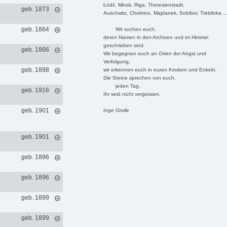
Łódź, Minsk, Riga, Theresienstadt,
geb. 1873
Auschwitz, Chelmno, Majdanek, Sobibor, Treblinka ..
geb. 1864
Wir suchen euch,
deren Namen in den Archiven und im Himmel
geschrieben sind.
geb. 1866
Wir begegnen euch an Orten der Angst und
Verfolgung,
geb. 1898
wir erkennen euch in euren Kindern und Enkeln.
Die Steine sprechen von euch,
jeden Tag.
geb. 1916
Ihr seid nicht vergessen.
geb. 1901
Inge Grolle
geb. 1901
geb. 1896
geb. 1896
geb. 1899
geb. 1899