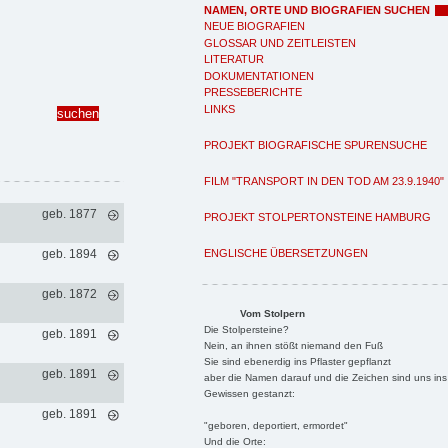
NAMEN, ORTE UND BIOGRAFIEN SUCHEN
NEUE BIOGRAFIEN
GLOSSAR UND ZEITLEISTEN
LITERATUR
DOKUMENTATIONEN
PRESSEBERICHTE
LINKS
PROJEKT BIOGRAFISCHE SPURENSUCHE
FILM "TRANSPORT IN DEN TOD AM 23.9.1940"
geb. 1877
PROJEKT STOLPERTONSTEINE HAMBURG
ENGLISCHE ÜBERSETZUNGEN
geb. 1894
geb. 1872
Vom Stolpern
Die Stolpersteine?
geb. 1891
Nein, an ihnen stößt niemand den Fuß
Sie sind ebenerdig ins Pflaster gepflanzt
geb. 1891
aber die Namen darauf und die Zeichen sind uns ins
Gewissen gestanzt:
geb. 1891
"geboren, deportiert, ermordet"
Und die Orte: