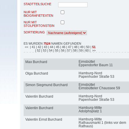
STADTTEILSUCHE
NUR MIT
BIOGRAFIETEXTEN
NUR MIT
STOLPERTONSTEIN
SORTIERUNG
ES WURDEN
7524
NAMEN GEFUNDEN
<<
| 41
| 42
| 43
| 44
| 45
| 46
| 47
| 48
| 49
| 50
|
51
| 52
| 53
| 54
| 55
| 56
| 57
| 58
| 59
| 60
| >>
Eimsbüttel
Max Burchard
Eppendorfer Baum 11
Hamburg-Nord
Olga Burchard
Papenhuder Straße 53
Eimsbüttel
Simon Siegmund Burchard
Eimsbütteler Chaussee 59
Hamburg-Nord
Valentin Burchard
Papenhuder Straße 53
Hamburg-Mitte
Valentin Burchard
Adolphsplatz 1
Hamburg-Mitte
Valentin Ernst Burchard
Rathausmarkt 1 (links vor dem
Rathaus)