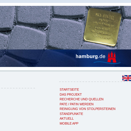
STARTSEITE
DAS PROJEKT
RECHERCHE UND QUELLEN
PATE / PATIN WERDEN
REINIGUNG VON STOLPERSTEINEN
STANDPUNKTE
AKTUELL
MOBILE APP