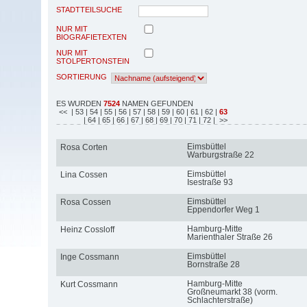
STADTTEILSUCHE
NUR MIT
BIOGRAFIETEXTEN
NUR MIT
STOLPERTONSTEIN
SORTIERUNG
ES WURDEN
7524
NAMEN GEFUNDEN
<<
| 53
| 54
| 55
| 56
| 57
| 58
| 59
| 60
| 61
| 62
|
63
| 64
| 65
| 66
| 67
| 68
| 69
| 70
| 71
| 72
| >>
Eimsbüttel
Rosa Corten
Warburgstraße 22
Eimsbüttel
Lina Cossen
Isestraße 93
Eimsbüttel
Rosa Cossen
Eppendorfer Weg 1
Hamburg-Mitte
Heinz Cossloff
Marienthaler Straße 26
Eimsbüttel
Inge Cossmann
Bornstraße 28
Hamburg-Mitte
Kurt Cossmann
Großneumarkt 38 (vorm.
Schlachterstraße)