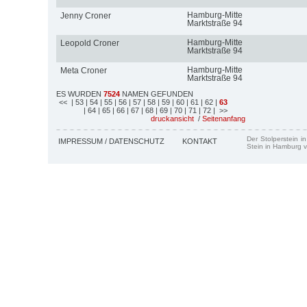
Hamburg-Mitte
Jenny Croner
Marktstraße 94
Hamburg-Mitte
Leopold Croner
Marktstraße 94
Hamburg-Mitte
Meta Croner
Marktstraße 94
ES WURDEN
7524
NAMEN GEFUNDEN
<<
| 53
| 54
| 55
| 56
| 57
| 58
| 59
| 60
| 61
| 62
|
63
| 64
| 65
| 66
| 67
| 68
| 69
| 70
| 71
| 72
| >>
druckansicht
/
Seitenanfang
Der Stolperstein i
IMPRESSUM / DATENSCHUTZ
KONTAKT
Stein in Hamburg v