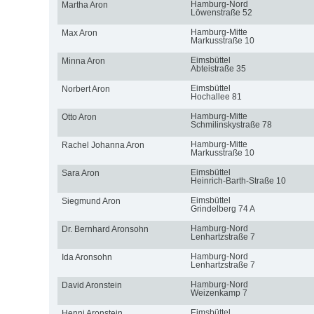
Hamburg-Nord
Martha Aron
Löwenstraße 52
Hamburg-Mitte
Max Aron
Markusstraße 10
Eimsbüttel
Minna Aron
Abteistraße 35
Eimsbüttel
Norbert Aron
Hochallee 81
Hamburg-Mitte
Otto Aron
Schmilinskystraße 78
Hamburg-Mitte
Rachel Johanna Aron
Markusstraße 10
Eimsbüttel
Sara Aron
Heinrich-Barth-Straße 10
Eimsbüttel
Siegmund Aron
Grindelberg 74 A
Hamburg-Nord
Dr. Bernhard Aronsohn
Lenhartzstraße 7
Hamburg-Nord
Ida Aronsohn
Lenhartzstraße 7
Hamburg-Nord
David Aronstein
Weizenkamp 7
Eimsbüttel
Henni Aronstein