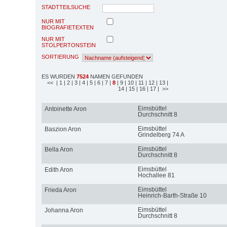
STADTTEILSUCHE
NUR MIT
BIOGRAFIETEXTEN
NUR MIT
STOLPERTONSTEIN
SORTIERUNG
ES WURDEN
7524
NAMEN GEFUNDEN
<<
| 1
| 2
| 3
| 4
| 5
| 6
| 7
|
8
| 9
| 10
| 11
| 12
| 13
|
14
| 15
| 16
| 17
| >>
Eimsbüttel
Antoinette Aron
Durchschnitt 8
Eimsbüttel
Baszion Aron
Grindelberg 74 A
Eimsbüttel
Bella Aron
Durchschnitt 8
Eimsbüttel
Edith Aron
Hochallee 81
Eimsbüttel
Frieda Aron
Heinrich-Barth-Straße 10
Eimsbüttel
Johanna Aron
Durchschnitt 8