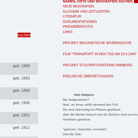
NAMEN, ORTE UND BIOGRAFIEN SUCHEN
NEUE BIOGRAFIEN
GLOSSAR UND ZEITLEISTEN
LITERATUR
DOKUMENTATIONEN
PRESSEBERICHTE
LINKS
PROJEKT BIOGRAFISCHE SPURENSUCHE
FILM "TRANSPORT IN DEN TOD AM 23.9.1940"
PROJEKT STOLPERTONSTEINE HAMBURG
geb. 1869
ENGLISCHE ÜBERSETZUNGEN
geb. 1893
geb. 1890
Vom Stolpern
Die Stolpersteine?
geb. 1906
Nein, an ihnen stößt niemand den Fuß
Sie sind ebenerdig ins Pflaster gepflanzt
aber die Namen darauf und die Zeichen sind uns ins
geb. 1901
Gewissen gestanzt:
geb. 1912
"geboren, deportiert, ermordet"
Und die Orte: