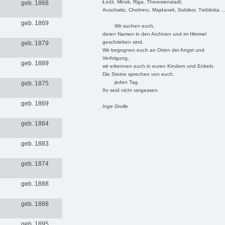
Łódź, Minsk, Riga, Theresienstadt,
geb. 1868
Auschwitz, Chelmno, Majdanek, Sobibor, Treblinka ..
geb. 1869
Wir suchen euch,
deren Namen in den Archiven und im Himmel
geschrieben sind.
geb. 1879
Wir begegnen euch an Orten der Angst und
Verfolgung,
geb. 1889
wir erkennen euch in euren Kindern und Enkeln.
Die Steine sprechen von euch,
jeden Tag.
geb. 1875
Ihr seid nicht vergessen.
geb. 1869
Inge Grolle
geb. 1864
geb. 1883
geb. 1874
geb. 1888
geb. 1888
geb. 1895