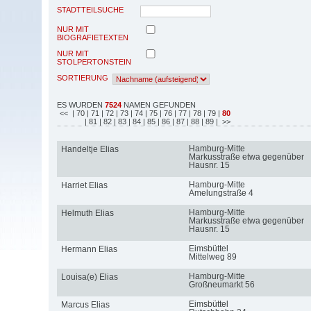
STADTTEILSUCHE
NUR MIT
BIOGRAFIETEXTEN
NUR MIT
STOLPERTONSTEIN
SORTIERUNG
ES WURDEN
7524
NAMEN GEFUNDEN
<<
| 70
| 71
| 72
| 73
| 74
| 75
| 76
| 77
| 78
| 79
|
80
| 81
| 82
| 83
| 84
| 85
| 86
| 87
| 88
| 89
| >>
Hamburg-Mitte
Handeltje Elias
Markusstraße etwa gegenüber
Hausnr. 15
Hamburg-Mitte
Harriet Elias
Amelungstraße 4
Hamburg-Mitte
Helmuth Elias
Markusstraße etwa gegenüber
Hausnr. 15
Eimsbüttel
Hermann Elias
Mittelweg 89
Hamburg-Mitte
Louisa(e) Elias
Großneumarkt 56
Eimsbüttel
Marcus Elias