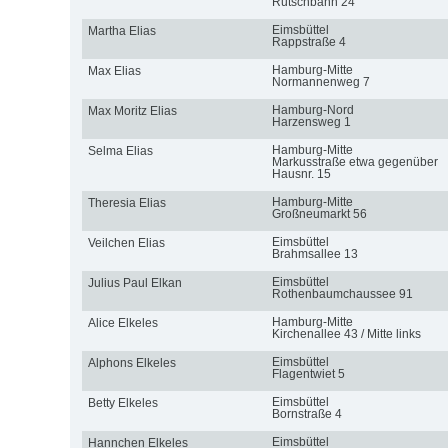
Rutschbahn 24
Eimsbüttel
Martha Elias
Rappstraße 4
Hamburg-Mitte
Max Elias
Normannenweg 7
Hamburg-Nord
Max Moritz Elias
Harzensweg 1
Hamburg-Mitte
Selma Elias
Markusstraße etwa gegenüber
Hausnr. 15
Hamburg-Mitte
Theresia Elias
Großneumarkt 56
Eimsbüttel
Veilchen Elias
Brahmsallee 13
Eimsbüttel
Julius Paul Elkan
Rothenbaumchaussee 91
Hamburg-Mitte
Alice Elkeles
Kirchenallee 43 / Mitte links
Eimsbüttel
Alphons Elkeles
Flagentwiet 5
Eimsbüttel
Betty Elkeles
Bornstraße 4
Eimsbüttel
Hannchen Elkeles