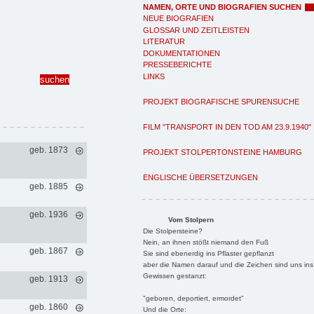
NAMEN, ORTE UND BIOGRAFIEN SUCHEN
NEUE BIOGRAFIEN
GLOSSAR UND ZEITLEISTEN
LITERATUR
DOKUMENTATIONEN
PRESSEBERICHTE
LINKS
PROJEKT BIOGRAFISCHE SPURENSUCHE
FILM "TRANSPORT IN DEN TOD AM 23.9.1940"
geb. 1873
PROJEKT STOLPERTONSTEINE HAMBURG
ENGLISCHE ÜBERSETZUNGEN
geb. 1885
geb. 1936
Vom Stolpern
Die Stolpersteine?
Nein, an ihnen stößt niemand den Fuß
geb. 1867
Sie sind ebenerdig ins Pflaster gepflanzt
aber die Namen darauf und die Zeichen sind uns ins
Gewissen gestanzt:
geb. 1913
"geboren, deportiert, ermordet"
geb. 1860
Und die Orte: