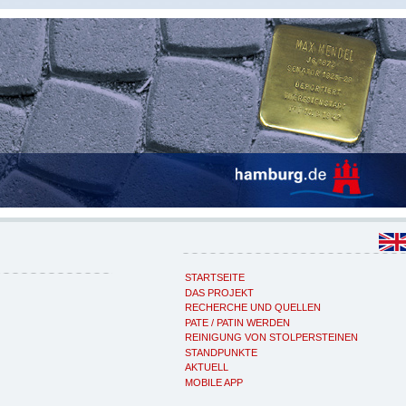
STARTSEITE
DAS PROJEKT
RECHERCHE UND QUELLEN
PATE / PATIN WERDEN
REINIGUNG VON STOLPERSTEINEN
STANDPUNKTE
AKTUELL
MOBILE APP