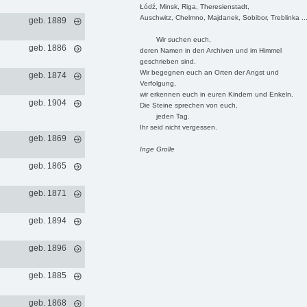
Łódź, Minsk, Riga, Theresienstadt,
Auschwitz, Chelmno, Majdanek, Sobibor, Treblinka ..
geb. 1889
Wir suchen euch,
geb. 1886
deren Namen in den Archiven und im Himmel
geschrieben sind.
Wir begegnen euch an Orten der Angst und
geb. 1874
Verfolgung,
wir erkennen euch in euren Kindern und Enkeln.
geb. 1904
Die Steine sprechen von euch,
jeden Tag.
Ihr seid nicht vergessen.
geb. 1869
Inge Grolle
geb. 1865
geb. 1871
geb. 1894
geb. 1896
geb. 1885
geb. 1868