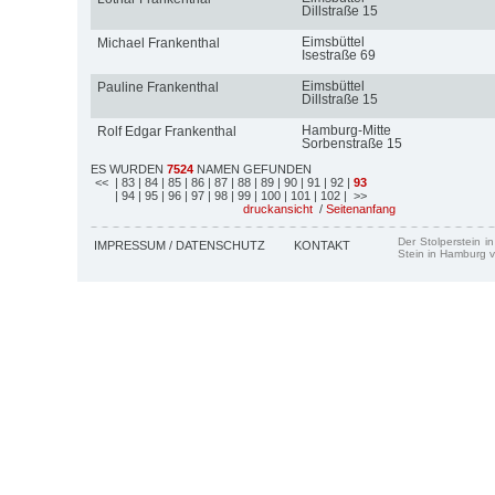
Dillstraße 15
Eimsbüttel
Michael Frankenthal
Isestraße 69
Eimsbüttel
Pauline Frankenthal
Dillstraße 15
Hamburg-Mitte
Rolf Edgar Frankenthal
Sorbenstraße 15
ES WURDEN
7524
NAMEN GEFUNDEN
<<
| 83
| 84
| 85
| 86
| 87
| 88
| 89
| 90
| 91
| 92
|
93
| 94
| 95
| 96
| 97
| 98
| 99
| 100
| 101
| 102
| >>
druckansicht
/
Seitenanfang
Der Stolperstein i
IMPRESSUM / DATENSCHUTZ
KONTAKT
Stein in Hamburg v