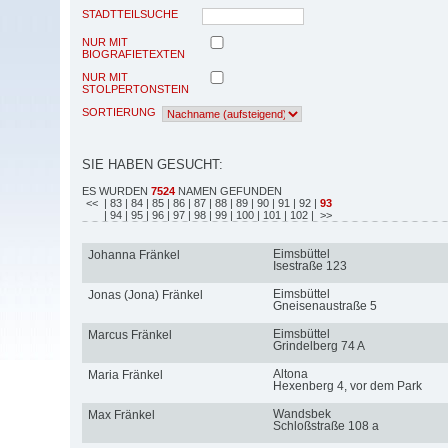
STADTTEILSUCHE
NUR MIT
BIOGRAFIETEXTEN
NUR MIT
STOLPERTONSTEIN
SORTIERUNG
SIE HABEN GESUCHT:
ES WURDEN
7524
NAMEN GEFUNDEN
<<
| 83
| 84
| 85
| 86
| 87
| 88
| 89
| 90
| 91
| 92
|
93
| 94
| 95
| 96
| 97
| 98
| 99
| 100
| 101
| 102
| >>
Eimsbüttel
Johanna Fränkel
Isestraße 123
Eimsbüttel
Jonas (Jona) Fränkel
Gneisenaustraße 5
Eimsbüttel
Marcus Fränkel
Grindelberg 74 A
Altona
Maria Fränkel
Hexenberg 4, vor dem Park
Wandsbek
Max Fränkel
Schloßstraße 108 a