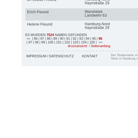
Haynstraße 29
Wandsbek
Erich Freund
Landwehr 63
Hamburg-Nord
Helene Freund
Haynstraße 29
ES WURDEN
7524
NAMEN GEFUNDEN
<<
| 86
| 87
| 88
| 89
| 90
| 91
| 92
| 93
| 94
| 95
|
96
| 97
| 98
| 99
| 100
| 101
| 102
| 103
| 104
| 105
| >>
druckansicht
/
Seitenanfang
Der Stolperstein i
IMPRESSUM / DATENSCHUTZ
KONTAKT
Stein in Hamburg v