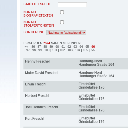
STADTTEILSUCHE
NUR MIT
BIOGRAFIETEXTEN
NUR MIT
STOLPERTONSTEIN
SORTIERUNG
ES WURDEN
7524
NAMEN GEFUNDEN
<<
| 86
| 87
| 88
| 89
| 90
| 91
| 92
| 93
| 94
| 95
|
96
| 97
| 98
| 99
| 100
| 101
| 102
| 103
| 104
| 105
| >>
Hamburg-Nord
Henny Freschel
Hamburger Straße 164
Hamburg-Nord
Maier David Freschel
Hamburger Straße 164
Eimsbüttel
Erwin Freschl
Grindelallee 176
Eimsbüttel
Herbert Freschl
Grindelallee 176
Eimsbüttel
Joel Heinrich Freschl
Grindelallee 176
Eimsbüttel
Kurt Freschl
Grindelallee 176