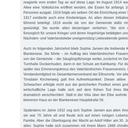
reagierte vom ersten Tag an auf diese Lage: Im August 1914 war
Allee eine Volksküche eröffnet worden, die Essen für anfangs 10
Personen ausgab. 1916 folgte am selben Ort die Einrichtung einer 
1917 existierte auch eine Kinderkrippe. An allen diesen Initiat
führend beteiligt. 1919 wurde sie von der Gemeinde dafür m
gewürdigt. Sie wurde allen denjenigen verliehen, "die sich
fürsorglich für unsere Krieger und deren Angehörige betätigten un
Nächsten- und Vaterlandsliebe uneigennützig Liebesdienste geleis
Auch im folgenden Jahrzehnt blieb Sophie Jansen die treibende Kr
Blankenese. Sie führte – im Auftrag des Vaterländischen Frauenv
von der Gemeinde – die Säuglingsfürsorge weiter, zunächst im G
Turnhalle Dockenhuden, dann in der Schule am Kahlkamp. Für diese
später das Erinnerungskreuz des Vaterländischen Frauenvereins. 
Vorstandsmitglied im Gesamtarmenverband der Elbvororte. Vor a
Tinsdaler Kirchenweg galt ihre Aufmerksamkeit. Dieser aktive 
Schwachen erfolgte nicht aus der gesicherten Position eines g
wirtschaftliche Lage hatte sich seit dem frühen Tod ihres 
dramatisch verschlechtert. Statt in der Villa über der Elbe wohnte
kleineren Haus an der Blankeneser Hauptstraße 56.
Spätestens im Jahre 1932 zog sich Sophie Jansen aus allen ihr
sie war 70 Jahre alt und freute sich auf einen ruhigen Lebens
Familie. Aber die Übertragung der Macht an Adolf Hitler am 30. 
alles. Sophie hatte sich zusammen mit ihrem Mann 1888 christli