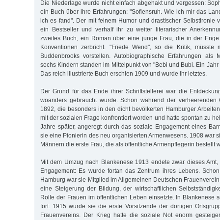
Die Niederlage wurde nicht einfach abgehakt und vergessen: Sophi
ein Buch über ihre Erfahrungen: "Sofiensruh. Wie ich mir das La
ich es fand". Der mit feinem Humor und drastischer Selbstironie 
ein Bestseller und verhalf ihr zu weiter literarischer Anerkenn
zweites Buch, ein Roman über eine junge Frau, die in der Enge 
Konventionen zerbricht. "Friede Wend", so die Kritik, müsste 
Buddenbrooks vorstellen. Autobiographische Erfahrungen als Mu
sechs Kindern standen im Mittelpunkt von "Bebi und Bubi. Ein Jah
Das reich illustrierte Buch erschien 1909 und wurde ihr letztes.
Der Grund für das Ende ihrer Schriftstellerei war die Entdeckun
woanders gebraucht wurde. Schon während der verheerenden 
1892, die besonders in den dicht bevölkerten Hamburger Arbeiterv
mit der sozialen Frage konfrontiert worden und hatte spontan zu he
Jahre später, angeregt durch das soziale Engagement eines Bar
sie eine Pionierin des neu organisierten Armenwesens. 1908 war s
Männern die erste Frau, die als öffentliche Armenpflegerin bestellt 
Mit dem Umzug nach Blankenese 1913 endete zwar dieses Amt, ni
Engagement: Es wurde fortan das Zentrum ihres Lebens. Schon 
Hamburg war sie Mitglied im Allgemeinen Deutschen Frauenverein 
eine Steigerung der Bildung, der wirtschaftlichen Selbstständigk
Rolle der Frauen im öffentlichen Leben einsetzte. In Blankenese set
fort: 1915 wurde sie die erste Vorsitzende der dortigen Ortsgr
Frauenvereins. Der Krieg hatte die soziale Not enorm gesteige