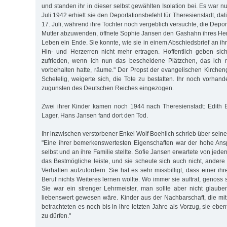
und standen ihr in dieser selbst gewählten Isolation bei. Es war n
Juli 1942 erhielt sie den Deportationsbefehl für Theresienstadt, dati
17. Juli, während ihre Tochter noch vergeblich versuchte, die Depor
Mutter abzuwenden, öffnete Sophie Jansen den Gashahn ihres He
Leben ein Ende. Sie konnte, wie sie in einem Abschiedsbrief an ihr
Hin- und Herzerren nicht mehr ertragen. Hoffentlich geben sic
zufrieden, wenn ich nun das bescheidene Plätzchen, das ich 
vorbehalten hatte, räume." Der Propst der evangelischen Kirch
Schetelig, weigerte sich, die Tote zu bestatten. Ihr noch vorh
zugunsten des Deutschen Reiches eingezogen.
Zwei ihrer Kinder kamen noch 1944 nach Theresienstadt: Edith 
Lager, Hans Jansen fand dort den Tod.
Ihr inzwischen verstorbener Enkel Wolf Boehlich schrieb über sein
"Eine ihrer bemerkenswertesten Eigenschaften war der hohe Ans
selbst und an ihre Familie stellte. Sofie Jansen erwartete von jede
das Bestmögliche leiste, und sie scheute sich auch nicht, andere
Verhalten aufzufordern. Sie hat es sehr missbilligt, dass einer i
Beruf nichts Weiteres lernen wollte. Wo immer sie auftrat, genoss 
Sie war ein strenger Lehrmeister, man sollte aber nicht glaube
liebenswert gewesen wäre. Kinder aus der Nachbarschaft, die mit 
betrachteten es noch bis in ihre letzten Jahre als Vorzug, sie ebe
zu dürfen."