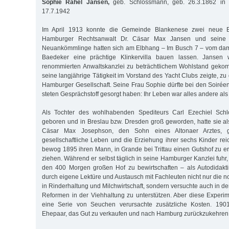
Sophie Rahel Jansen,
geb. Schlossmann, geb. 26.3.1862 in
17.7.1942
Im April 1913 konnte die Gemeinde Blankenese zwei neue B
Hamburger Rechtsanwalt Dr. Cäsar Max Jansen und seine 
Neuankömmlinge hatten sich am Elbhang – Im Busch 7 – vom dama
Baedeker eine prächtige Klinkervilla bauen lassen. Jansen 
renommierten Anwaltskanzlei zu beträchtlichem Wohlstand geko
seine langjährige Tätigkeit im Vorstand des Yacht Clubs zeigte, zu
Hamburger Gesellschaft. Seine Frau Sophie dürfte bei den Soiréen
steten Gesprächstoff gesorgt haben: Ihr Leben war alles andere als 
Als Tochter des wohlhabenden Spediteurs Carl Ezechiel Sc
geboren und in Breslau bzw. Dresden groß geworden, hatte sie a
Cäsar Max Josephson, den Sohn eines Altonaer Arztes, g
gesellschaftliche Leben und die Erziehung ihrer sechs Kinder reic
bewog 1895 ihren Mann, in Grande bei Trittau einen Gutshof zu e
ziehen. Während er selbst täglich in seine Hamburger Kanzlei fuhr,
den 400 Morgen großen Hof zu bewirtschaften – als Autodidaktin
durch eigene Lektüre und Austausch mit Fachleuten nicht nur die 
in Rinderhaltung und Milchwirtschaft, sondern versuchte auch in de
Reformen in der Viehhaltung zu unterstützen. Aber diese Experi
eine Serie von Seuchen verursachte zusätzliche Kosten. 1901
Ehepaar, das Gut zu verkaufen und nach Hamburg zurückzukehren