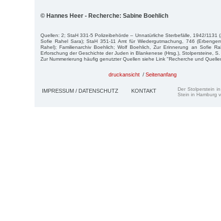
© Hannes Heer - Recherche: Sabine Boehlich
Quellen: 2; StaH 331-5 Polizeibehörde – Unnatürliche Sterbefälle, 1942/1131
Sofie Rahel Sara); StaH 351-11 Amt für Wiedergutmachung, 746 (Erbengem
Rahel); Familienarchiv Boehlich; Wolf Boehlich, Zur Erinnerung an Sofie Ra
Erforschung der Geschichte der Juden in Blankenese (Hrsg.), Stolpersteine, S. 
Zur Nummerierung häufig genutzter Quellen siehe Link "Recherche und Quelle
druckansicht
/
Seitenanfang
Der Stolperstein i
IMPRESSUM / DATENSCHUTZ
KONTAKT
Stein in Hamburg v