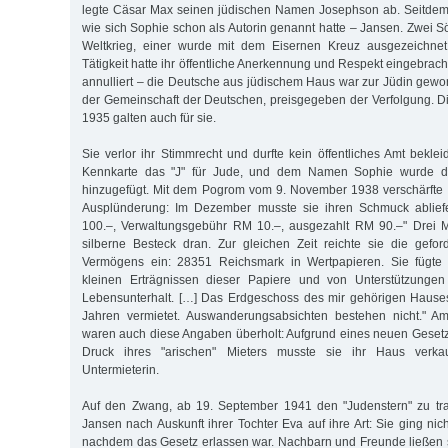
legte Cäsar Max seinen jüdischen Namen Josephson ab. Seitdem
wie sich Sophie schon als Autorin genannt hatte – Jansen. Zwei S
Weltkrieg, einer wurde mit dem Eisernen Kreuz ausgezeichnet.
Tätigkeit hatte ihr öffentliche Anerkennung und Respekt eingebracht
annulliert – die Deutsche aus jüdischem Haus war zur Jüdin gew
der Gemeinschaft der Deutschen, preisgegeben der Verfolgung. 
1935 galten auch für sie.
Sie verlor ihr Stimmrecht und durfte kein öffentliches Amt bekle
Kennkarte das "J" für Jude, und dem Namen Sophie wurde 
hinzugefügt. Mit dem Pogrom vom 9. November 1938 verschärfte si
Ausplünderung: Im Dezember musste sie ihren Schmuck ablief
100.–, Verwaltungsgebühr RM 10.–, ausgezahlt RM 90.–" Drei 
silberne Besteck dran. Zur gleichen Zeit reichte sie die geford
Vermögens ein: 28351 Reichsmark in Wertpapieren. Sie fügte
kleinen Erträgnissen dieser Papiere und von Unterstützungen
Lebensunterhalt. […] Das Erdgeschoss des mir gehörigen Hauses
Jahren vermietet. Auswanderungsabsichten bestehen nicht." 
waren auch diese Angaben überholt: Aufgrund eines neuen Gesetz
Druck ihres "arischen" Mieters musste sie ihr Haus verk
Untermieterin.
Auf den Zwang, ab 19. September 1941 den "Judenstern" zu tra
Jansen nach Auskunft ihrer Tochter Eva auf ihre Art: Sie ging nic
nachdem das Gesetz erlassen war. Nachbarn und Freunde ließen 