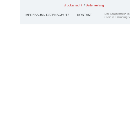
druckansicht
/
Seitenanfang
Der Stolperstein i
IMPRESSUM / DATENSCHUTZ
KONTAKT
Stein in Hamburg v