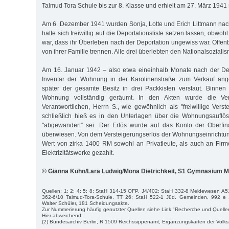
Talmud Tora Schule bis zur 8. Klasse und erhielt am 27. März 194
Am 6. Dezember 1941 wurden Sonja, Lotte und Erich Littmann nach 
hatte sich freiwillig auf die Deportationsliste setzen lassen, obwoh
war, dass ihr Überleben nach der Deportation ungewiss war. Offenba
von ihrer Familie trennen. Alle drei überlebten den Nationalsozialis
Am 16. Januar 1942 – also etwa eineinhalb Monate nach der De
Inventar der Wohnung in der Karolinenstraße zum Verkauf ang
später der gesamte Besitz in drei Packkisten verstaut. Binnen
Wohnung vollständig geräumt. In den Akten wurde die Ve
Verantwortlichen, Herrn S., wie gewöhnlich als "freiwillige Vers
schließlich hieß es in den Unterlagen über die Wohnungsauflös
"abgewandert” sei. Der Erlös wurde auf das Konto der Oberfi
überwiesen. Von dem Versteigerungserlös der Wohnungseinrichtu
Wert von zirka 1400 RM sowohl an Privatleute, als auch an Fir
Elektrizitätswerke gezahlt.
© Gianna Kühn/Lara Ludwig/Mona Dietrichkeit, S1 Gymnasium M
Quellen: 1; 2; 4; 5; 8; StaH 314-15 OFP, J4/402; StaH 332-8 Meldewesen A5
362-6/10 Talmud-Tora-Schule, TT 26; StaH 522-1 Jüd. Gemeinden, 992 e
Walter Schüler, 181 Scheidungsakte.
Zur Nummerierung häufig genutzter Quellen siehe Link "Recherche und Quelle
Hier abweichend:
(2) Bundesarchiv Berlin, R 1509 Reichssippenamt, Ergänzungskarten der Volk