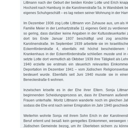
Littmann nach der Geburt der beiden Kinder Lotte und Erich kna
Hochzeit nach Hamburg in die Karolinenstraße 5a. In Wandsbek bet
eigenes Schuhgeschäft – es lag neben seiner Wohnung in der Ham
Im Dezember 1936 zog Lotte Littmann von Zuhause aus, um als H
Familie Meier in der Lenhartzstraße 11 eigenes Geld zu verdiene
so gering, dass darüber keine Angaben in der Kultussteuerkartei 
dort bis Ende Januar 1937 beschäftigt und zog anschli
Karolinenstraße. Im September 1939 arbeitete sie im Israelitisc
Eckernförderstraße 4, ebenfalls mit höchst bescheidenem
Krankenhaus in der Eckernförderstraße schließen musste und in
setzte Lotte dort vermutlich ab Oktober 1939 ihre Tätigkeit als Leh
1940 erzielte sie erstmals ein steuerlich relevantes Einkomme
Deportation im Dezember 1941 – vom Jüdischen Religionsverba
besteuert wurde. Ebenfalls seit Juni 1940 musste sie in ein
Beneckestraße 6 wohnen.
Inzwischen kriselte es in der Ehe ihrer Eltern. Sonja Litt
beginnenden Scheidungsprozess an, dass ihr Ehemann außerehe
Frauen unterhalte. Moritz Littmann wanderte noch im gleichen J
sodass die Ehe erst nach seiner Emigration im Jahr 1940 geschied
Weiterhin wohnte Sonja mit ihrem Sohn Erich in der Karolinenst
Beruf erlernt und besaß kein geregeltes Einkommen, weswegen s
Jüdischen Gemeinde bezog, um ihr Überleben sichern zu könne