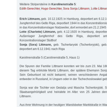
Weitere Stolpersteine in
Karolinenstraße 5
:
Edith Gerechter
,
Hugo Gerechter
,
Sora Sonja Littmann
,
Lotte Littma
Erich Littmann,
geb. 10.12.1925 in Hamburg, deportiert am 6.12.
Jungfernhof des Getto Riga, deportiert 1944 in das Konzentrationsla
in das Konzentrationslager Natzweiler, dort ermordet am 21.2.1945
Lotte (Charlotte) Littmann,
geb. 4.12.1920 in Hamburg, deportier
Außenlager Jungfernhof des Getto Riga, deportiert 
Konzentrationslager Stutthof
Sonja (Sora) Littmann,
geb. Tschertaryski (Tschertoryjski), ge
deportiert am 6.12.1941 nach Riga
Karolinenstraße 5 (Carolinenstraße 5, Haus 1)
Die Spuren der Familie Littmann konnten wir bis zum 23. Mai 18
diesem Tag erblickte Moritz Littmann, der spätere Ehemann Sonja
Sein Geburtsort ist nicht bekannt; seinen verschiedenen Ang
entweder in Russland, in Ungarn oder in der Tschechoslowakei ge
Sonja war die Tochter von Gedalja und Mascha Tschertoryjski. 
Staatsangehörigkeit und heiratete im Alter von 25 Jahren de
Littmann.
Aus ihrer Wohnung in der heutigen Wandsbeker Marktstraße in Wa