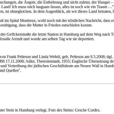
täuschungen, die Ängste, die Entbehrung und nicht zuletzt, der Hunger 
es Land! Ich muss mich langsam fassen, alles ist noch wie ein Traum …"
 ist ohnegleichen. In dem Augenblick, als wir dieses Land betraten, 
t im Spital Montreux, wohl noch mit der tröstlichen Nachricht, dass e
eruhigung, dass die Mutter in Frieden entschlafen konnte.
n der Geffckenstraße die letzte Station in Hamburg auf dem Weg nach 
salie Arendt und wurde am selben Tag wie sie deportiert.
on Frank Pelteson und Linda Wehrli, geb. Pelteson am 9.5.2008; dgl. a
7.11.2008; Adler, Theresienstadt, 1955; Englische Übersetzung des 
 und Vertreibung der jüdischen Geschäftsleute am Neuen Wall in Ham
und Quellen".
ter Stein in Hamburg verlegt. Foto des Steins: Gesche Cordes.