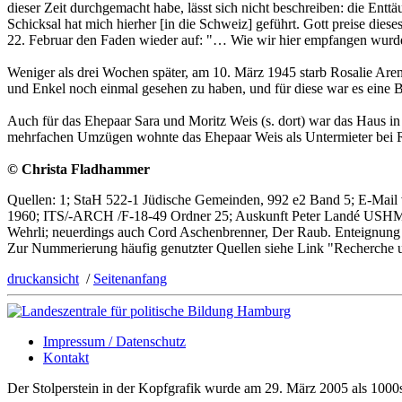
dieser Zeit durchgemacht habe, lässt sich nicht beschreiben: die Ent
Schicksal hat mich hierher [in die Schweiz] geführt. Gott preise dies
22. Februar den Faden wieder auf: "… Wie wir hier empfangen wurden,
Weniger als drei Wochen später, am 10. März 1945 starb Rosalie Arend
und Enkel noch einmal gesehen zu haben, und für diese war es eine B
Auch für das Ehepaar Sara und Moritz Weis (s. dort) war das Haus i
mehrfachen Umzügen wohnte das Ehepaar Weis als Untermieter bei Ro
© Christa Fladhammer
Quellen: 1; StaH 522-1 Jüdische Gemeinden, 992 e2 Band 5; E-Mail v
1960; ITS/-ARCH /F-18-49 Ordner 25; Auskunft Peter Landé USHMM 1
Wehrli; neuerdings auch Cord Aschenbrenner, Der Raub. Enteignung
Zur Nummerierung häufig genutzter Quellen siehe Link "Recherche 
druckansicht
/
Seitenanfang
Impressum / Datenschutz
Kontakt
Der Stolperstein in der Kopfgrafik wurde am 29. März 2005 als 1000s