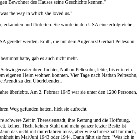
utigen Bewohner des Hauses seine Geschichte kennen."
 was the way in which she loved us."
h, erkannten und förderten. Sie wurde in den USA eine erfolgreiche
SA gerettet werden. Edith, die mit dem Augenarzt Gerhart Peltesohn
bestimmt hatte, gab es auch nicht mehr.
chwiegervater ihrer Tochter, Nathan Peltesohn, lebte, bis er in ein
 ihrem eigenen Heim wohnen konnten. Vier Tage nach Nathan Peltesohn,
lie Arendt zu den Überlebenden.
b Jahre überlebte. Am 2. Februar 1945 war sie unter den 1200 Personen,
hren Weg gefunden hatten, hielt sie aufrecht.
re schwere Zeit in Theresienstadt, ihre Rettung und die Hoffnung,
t, keinen Tisch, keinen Stuhl und mein ganzer letzter Besitz ist
 Mann das nicht mit mir erfahren muss, aber wie schmerzhaft für mich,
Krankheit im Mai/Juni 1943 oder 1944. Dann fährt sie fort: "Was ich in