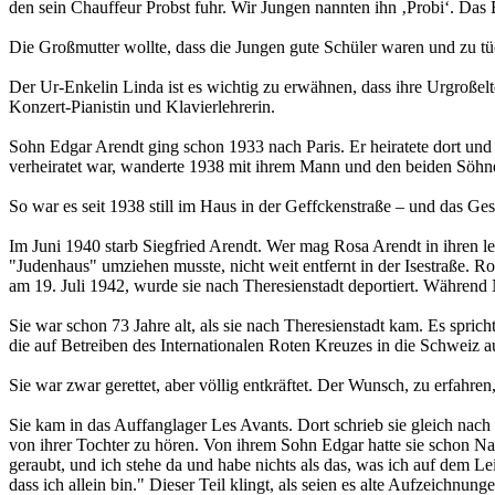
den sein Chauffeur Probst fuhr. Wir Jungen nannten ihn ‚Probi‘. Da
Die Großmutter wollte, dass die Jungen gute Schüler waren und zu t
Der Ur-Enkelin Linda ist es wichtig zu erwähnen, dass ihre Urgroßelt
Konzert-Pianistin und Klavierlehrerin.
Sohn Edgar Arendt ging schon 1933 nach Paris. Er heiratete dort un
verheiratet war, wanderte 1938 mit ihrem Mann und den beiden Söhn
So war es seit 1938 still im Haus in der Geffckenstraße – und das Ge
Im Juni 1940 starb Siegfried Arendt. Wer mag Rosa Arendt in ihren let
"Judenhaus" umziehen musste, nicht weit entfernt in der Isestraße. 
am 19. Juli 1942, wurde sie nach Theresienstadt deportiert. Währen
Sie war schon 73 Jahre alt, als sie nach Theresienstadt kam. Es spric
die auf Betreiben des Internationalen Roten Kreuzes in die Schweiz 
Sie war zwar gerettet, aber völlig entkräftet. Der Wunsch, zu erfahre
Sie kam in das Auffanglager Les Avants. Dort schrieb sie gleich nach
von ihrer Tochter zu hören. Von ihrem Sohn Edgar hatte sie schon Nach
geraubt, und ich stehe da und habe nichts als das, was ich auf dem Le
dass ich allein bin." Dieser Teil klingt, als seien es alte Aufzeichnun