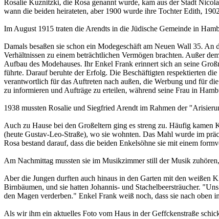
Rosalie Kuznitzki, die Rosa genannt wurde, kam aus der Stadt Nicola
wann die beiden heirateten, aber 1900 wurde ihre Tochter Edith, 190
Im August 1915 traten die Arendts in die Jüdische Gemeinde in Hamb
Damals besaßen sie schon ein Modegeschäft am Neuen Wall 35. An der 
Verhältnissen zu einem beträchtlichen Vermögen brachten. Außer dem
Aufbau des Modehauses. Ihr Enkel Frank erinnert sich an seine Groß
führte. Darauf beruhte der Erfolg. Die Beschäftigten respektierten d
verantwortlich für das Auftreten nach außen, die Werbung und für d
zu informieren und Aufträge zu erteilen, während seine Frau in Hamb
1938 mussten Rosalie und Siegfried Arendt im Rahmen der "Arisieru
Auch zu Hause bei den Großeltern ging es streng zu. Häufig kamen 
(heute Gustav-Leo-Straße), wo sie wohnten. Das Mahl wurde im präch
Rosa bestand darauf, dass die beiden Enkelsöhne sie mit einem formv
Am Nachmittag mussten sie im Musikzimmer still der Musik zuhören
Aber die Jungen durften auch hinaus in den Garten mit den weißen 
Birnbäumen, und sie hatten Johannis- und Stachelbeersträucher. "Uns
den Magen verderben." Enkel Frank weiß noch, dass sie nach oben in 
Als wir ihm ein aktuelles Foto vom Haus in der Geffckenstraße schick