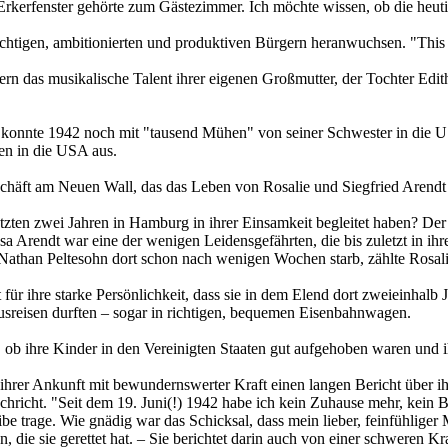
s Erkerfenster gehörte zum Gästezimmer. Ich möchte wissen, ob die he
üchtigen, ambitionierten und produktiven Bürgern heranwuchsen. "This
ern das musikalische Talent ihrer eigenen Großmutter, der Tochter Edit
d konnte 1942 noch mit "tausend Mühen" von seiner Schwester in die U
en in die USA aus.
schäft am Neuen Wall, das das Leben von Rosalie und Siegfried Arendt 
zten zwei Jahren in Hamburg in ihrer Einsamkeit begleitet haben? Der S
Rosa Arendt war eine der wenigen Leidensgefährten, die bis zuletzt in
d Nathan Peltesohn dort schon nach wenigen Wochen starb, zählte Rosa
ht für ihre starke Persönlichkeit, dass sie in dem Elend dort zweieinhal
ausreisen durften – sogar in richtigen, bequemen Eisenbahnwagen.
n, ob ihre Kinder in den Vereinigten Staaten gut aufgehoben waren und i
 ihrer Ankunft mit bewundernswerter Kraft einen langen Bericht über ih
richt. "Seit dem 19. Juni(!) 1942 habe ich kein Zuhause mehr, kein Bet
ibe trage. Wie gnädig war das Schicksal, dass mein lieber, feinfühliger
gen, die sie gerettet hat. – Sie berichtet darin auch von einer schweren 