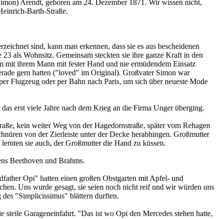
 (Simon) Arendt, geboren am 24. Dezember 1871. Wir wissen nicht,
Heinrich-Barth-Straße.
rzeichnet sind, kann man erkennen, dass sie es aus bescheidenen
23 als Wohnsitz. Gemeinsam steckten sie ihre ganze Kraft in den
sam mit ihrem Mann mit fester Hand und nie ermüdendem Einsatz
gerade gern hatten ("loved" im Original). Großvater Simon war
 per Flugzeug oder per Bahn nach Paris, um sich über neueste Mode
as erst viele Jahre nach dem Krieg an die Firma Unger überging.
raße, kein weiter Weg von der Hagedornstraße, später vom Rehagen
chnüren von der Zierleiste unter der Decke herabhingen. Großmutter
lernten sie auch, der Großmutter die Hand zu küssen.
tens Beethoven und Brahms.
ther Opi" hatten einen großen Obst­garten mit Apfel- und
chen. Uns wurde gesagt, sie seien noch nicht reif und wir würden uns
des "Simplicissimus" blättern durften.
e steile Garageneinfahrt. "Das ist wo Opi den Mercedes stehen hatte,