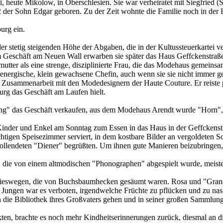
i, heute Mikolow, in Oberschlesien. Sie war verheiratet mit Siegfried
2 der Sohn Edgar geboren. Zu der Zeit wohnte die Familie noch in der 
urg ein.
stetig steigenden Höhe der Abgaben, die in der Kultussteuerkartei ve
 Geschäft am Neuen Wall erwarben sie später das Haus Geffckenstraße 
mutter als eine strenge, disziplinierte Frau, die das Modehaus gemein
ie energische, klein gewachsene Chefin, auch wenn sie sie nicht immer 
ie Zusammenarbeit mit den Modedesignern der Haute Couture. Er reiste
urg das Geschäft am Laufen hielt.
ng" das Geschäft verkaufen, aus dem Modehaus Arendt wurde "Horn", d
Kinder und Enkel am Sonntag zum Essen in das Haus in der Geffckenst
tigen Speisezimmer serviert, in dem kostbare Bilder an vergoldeten S
ollendeten "Diener" begrüßten. Um ihnen gute Manieren beizubringen, 
, die von einem altmodischen "Phonographen" abgespielt wurde, meis
Kieswegen, die von Buchsbaumhecken gesäumt waren. Rosa und "Grandfa
 Jungen war es verboten, irgendwelche Früchte zu pflücken und zu nas
die Bibliothek ihres Großvaters gehen und in seiner großen Sammlung 
ten, brachte es noch mehr Kindheitserinnerungen zurück, diesmal an di