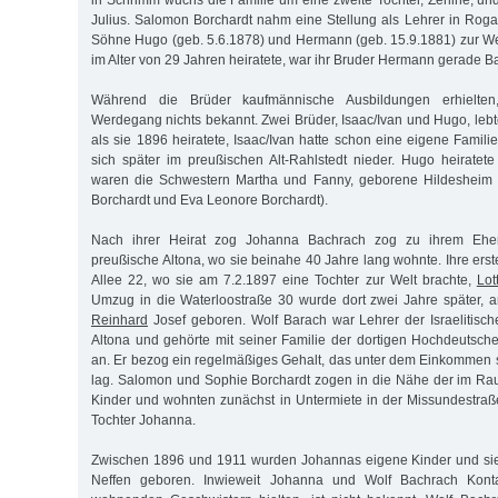
in Schrimm wuchs die Familie um eine zweite Tochter, Zerline, un
Julius. Salomon Borchardt nahm eine Stellung als Lehrer in Rog
Söhne Hugo (geb. 5.6.1878) und Hermann (geb. 15.9.1881) zur W
im Alter von 29 Jahren heiratete, war ihr Bruder Hermann gerade B
Während die Brüder kaufmännische Ausbildungen erhielten
Werdegang nichts bekannt. Zwei Brüder, Isaac/Ivan und Hugo, lebt
als sie 1896 heiratete, Isaac/Ivan hatte schon eine eigene Famili
sich später im preußischen Alt-Rahlstedt nieder. Hugo heiratet
waren die Schwestern Martha und Fanny, geborene Hildesheim 
Borchardt und Eva Leonore Borchardt).
Nach ihrer Heirat zog Johanna Bachrach zog zu ihrem Eh
preußische Altona, wo sie beinahe 40 Jahre lang wohnte. Ihre ers
Allee 22, wo sie am 7.2.1897 eine Tochter zur Welt brachte,
Lot
Umzug in die Waterloostraße 30 wurde dort zwei Jahre später, 
Reinhard
Josef geboren. Wolf Barach war Lehrer der Israelitisc
Altona und gehörte mit seiner Familie der dortigen Hochdeutsch
an. Er bezog ein regelmäßiges Gehalt, das unter dem Einkommen
lag. Salomon und Sophie Borchardt zogen in die Nähe der im 
Kinder und wohnten zunächst in Untermiete in der Missundestraße
Tochter Johanna.
Zwischen 1896 und 1911 wurden Johannas eigene Kinder und si
Neffen geboren. Inwieweit Johanna und Wolf Bachrach Konta