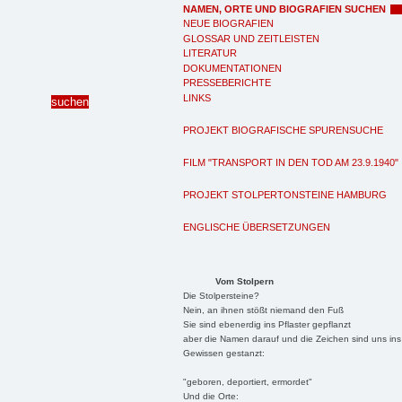
NAMEN, ORTE UND BIOGRAFIEN SUCHEN
NEUE BIOGRAFIEN
GLOSSAR UND ZEITLEISTEN
LITERATUR
DOKUMENTATIONEN
PRESSEBERICHTE
LINKS
PROJEKT BIOGRAFISCHE SPURENSUCHE
FILM "TRANSPORT IN DEN TOD AM 23.9.1940"
PROJEKT STOLPERTONSTEINE HAMBURG
ENGLISCHE ÜBERSETZUNGEN
Vom Stolpern
Die Stolpersteine?
Nein, an ihnen stößt niemand den Fuß
Sie sind ebenerdig ins Pflaster gepflanzt
aber die Namen darauf und die Zeichen sind uns ins
Gewissen gestanzt:
"geboren, deportiert, ermordet"
Und die Orte: