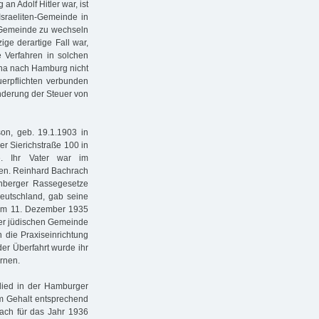
n Adolf Hitler war, ist
Israeliten-Gemeinde in
ie Gemeinde zu wechseln
ige derartige Fall war,
 Verfahren in solchen
ona nach Hamburg nicht
erpflichten verbunden
nderung der Steuer von
n, geb. 19.1.1903 in
er Sierichstraße 100 in
e. Ihr Vater war im
mmen. Reinhard Bachrach
rnberger Rassegesetze
Deutschland, gab seine
dem 11. Dezember 1935
 der jüdischen Gemeinde
 die Praxiseinrichtung
der Überfahrt wurde ihr
rnen.
glied in der Hamburger
em Gehalt entsprechend
rach für das Jahr 1936