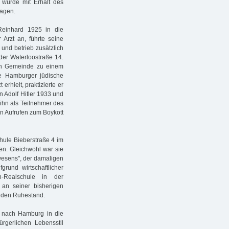
 wurde mit Erhalt des
ragen.
Reinhard 1925 in die
 Arzt an, führte seine
 und betrieb zusätzlich
der Waterloostraße 14.
hen Gemeinde zu einem
ie Hamburger jüdische
rhielt, praktizierte er
n Adolf Hitler 1933 und
ihn als Teilnehmer des
en Aufrufen zum Boykott
chule Bieberstraße 4 im
en. Gleichwohl war sie
wesens", der damaligen
rund wirtschaftlicher
-Realschule in der
 an seiner bisherigen
n den Ruhestand.
e nach Hamburg in die
rgerlichen Lebensstil