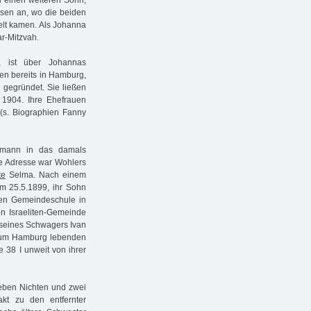
d einen weiteren Sohn,
asen an, wo die beiden
elt kamen. Als Johanna
ar-Mitzvah.
, ist über Johannas
en bereits in Hamburg,
e gegründet. Sie ließen
e 1904. Ihre Ehefrauen
(s. Biographien Fanny
emann in das damals
te Adresse war Wohlers
te
Selma. Nach einem
am 25.5.1899, ihr Sohn
hen Gemeindeschule in
en Israeliten-Gemeinde
 seines Schwagers Ivan
Raum Hamburg lebenden
 38 I unweit von ihrer
eben Nichten und zwei
kt zu den entfernter