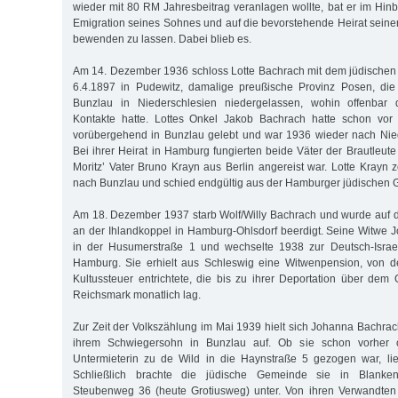
wieder mit 80 RM Jahresbeitrag veranlagen wollte, bat er im Hinb
Emigration seines Sohnes und auf die bevorstehende Heirat seiner
bewenden zu lassen. Dabei blieb es.
Am 14. Dezember 1936 schloss Lotte Bachrach mit dem jüdischen A
6.4.1897 in Pudewitz, damalige preußische Provinz Posen, die 
Bunzlau in Niederschlesien niedergelassen, wohin offenbar 
Kontakte hatte. Lottes Onkel Jakob Bachrach hatte schon vor
vorübergehend in Bunzlau gelebt und war 1936 wieder nach Nie
Bei ihrer Heirat in Hamburg fungierten beide Väter der Brautleut
Moritz’ Vater Bruno Krayn aus Berlin angereist war. Lotte Kray
nach Bunzlau und schied endgültig aus der Hamburger jüdischen
Am 18. Dezember 1937 starb Wolf/Willy Bachrach und wurde auf 
an der Ihlandkoppel in Hamburg-Ohlsdorf beerdigt. Seine Witwe 
in der Husumerstraße 1 und wechselte 1938 zur Deutsch-Israe
Hamburg. Sie erhielt aus Schleswig eine Witwenpension, von de
Kultussteuer entrichtete, die bis zu ihrer Deportation über dem
Reichsmark monatlich lag.
Zur Zeit der Volkszählung im Mai 1939 hielt sich Johanna Bachrac
ihrem Schwiegersohn in Bunzlau auf. Ob sie schon vorher 
Untermieterin zu de Wild in die Haynstraße 5 gezogen war, ließ
Schließlich brachte die jüdische Gemeinde sie in Blanke
Steubenweg 36 (heute Grotiusweg) unter. Von ihren Verwandten