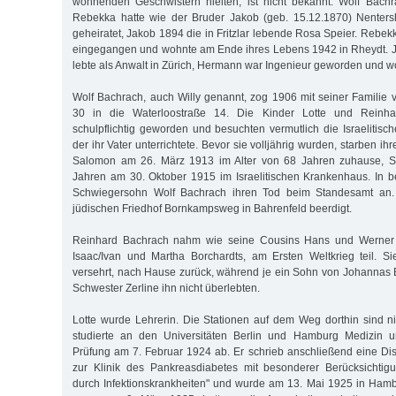
wohnenden Geschwistern hielten, ist nicht bekannt. Wolf Bachr
Rebekka hatte wie der Bruder Jakob (geb. 15.12.1870) Nenter
geheiratet, Jakob 1894 die in Fritzlar lebende Rosa Speier. Rebe
eingegangen und wohnte am Ende ihres Lebens 1942 in Rheydt. J
lebte als Anwalt in Zürich, Hermann war Ingenieur geworden und woh
Wolf Bachrach, auch Willy genannt, zog 1906 mit seiner Familie 
30 in die Waterloostraße 14. Die Kinder Lotte und Reinha
schulpflichtig geworden und besuchten vermutlich die Israelitis
der ihr Vater unterrichtete. Bevor sie volljährig wurden, starben ih
Salomon am 26. März 1913 im Alter von 68 Jahren zuhause, So
Jahren am 30. Oktober 1915 im Israelitischen Krankenhaus. In be
Schwiegersohn Wolf Bachrach ihren Tod beim Standesamt an
jüdischen Friedhof Bornkampsweg in Bahrenfeld beerdigt.
Reinhard Bachrach nahm wie seine Cousins Hans und Werner 
Isaac/Ivan und Martha Borchardts, am Ersten Weltkrieg teil. S
versehrt, nach Hause zurück, während je ein Sohn von Johannas B
Schwester Zerline ihn nicht überlebten.
Lotte wurde Lehrerin. Die Stationen auf dem Weg dorthin sind n
studierte an den Universitäten Berlin und Hamburg Medizin un
Prüfung am 7. Februar 1924 ab. Er schrieb anschließend eine Diss
zur Klinik des Pankreasdiabetes mit besonderer Berücksichtig
durch Infektionskrankheiten" und wurde am 13. Mai 1925 in Ham