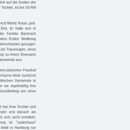
lick auf die Kosten der
 Tochter, es bei 50 RM
rzt Moritz Krayn, geb.
Ehe. Er hatte sich in
die Familie Bachrach
 dem Ersten Weltkrieg
derschlesien gezogen.
e als Trauzeugen, wozu
n zog zu ihrem Ehemann
 Gemeinde aus.
dem jüdischen Friedhof
Johanna blieb zunächst
litischen Gemeinde in
r sie regelmäßig ihre
 Grundbetrag von einer
h bei ihrer Tochter und
oder erst danach als
 sich nicht ermitteln.
nese im "Judenhaus"
 lebte in Hamburg nur