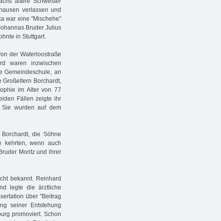
achs ältere Schwester
shausen verlassen und
kka war eine "Mischehe"
ohannas Bruder Julius
nte in Stuttgart.
von der Waterloostraße
rd waren inzwischen
che Gemeindeschule, an
re Großeltern Borchardt,
phie im Alter von 77
iden Fällen zeigte ihr
. Sie wurden auf dem
Borchardt, die Söhne
ie kehrten, wenn auch
ruder Moritz und ihrer
icht bekannt. Reinhard
d legte die ärztliche
ertation über "Beitrag
ung seiner Entstehung
burg promoviert. Schon