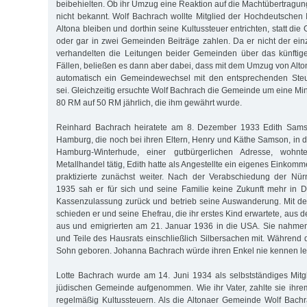
beibehielten. Ob ihr Umzug eine Reaktion auf die Machtübertragung a
nicht bekannt. Wolf Bachrach wollte Mitglied der Hochdeutschen 
Altona bleiben und dorthin seine Kultussteuer entrichten, statt d
oder gar in zwei Gemeinden Beiträge zahlen. Da er nicht der einz
verhandelten die Leitungen beider Gemeinden über das künftige
Fällen, beließen es dann aber dabei, dass mit dem Umzug von Alt
automatisch ein Gemeindewechsel mit den entsprechenden Steu
sei. Gleichzeitig ersuchte Wolf Bachrach die Gemeinde um eine Mi
80 RM auf 50 RM jährlich, die ihm gewährt wurde.
Reinhard Bachrach heiratete am 8. Dezember 1933 Edith Samso
Hamburg, die noch bei ihren Eltern, Henry und Käthe Samson, in d
Hamburg-Winterhude, einer gutbürgerlichen Adresse, wohnt
Metallhandel tätig, Edith hatte als Angestellte ein eigenes Einko
praktizierte zunächst weiter. Nach der Verabschiedung der Nü
1935 sah er für sich und seine Familie keine Zukunft mehr in 
Kassenzulassung zurück und betrieb seine Auswanderung. Mit 
schieden er und seine Ehefrau, die ihr erstes Kind erwartete, aus
aus und emigrierten am 21. Januar 1936 in die USA. Sie nahmen
und Teile des Hausrats einschließlich Silbersachen mit. Während 
Sohn geboren. Johanna Bachrach würde ihren Enkel nie kennen le
Lotte Bachrach wurde am 14. Juni 1934 als selbstständiges Mit
jüdischen Gemeinde aufgenommen. Wie ihr Vater, zahlte sie ihr
regelmäßig Kultussteuern. Als die Altonaer Gemeinde Wolf Bach