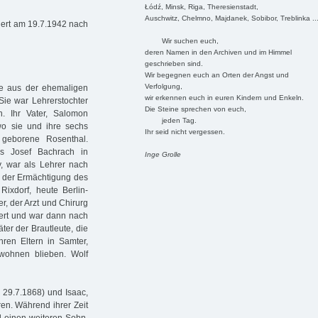
Łódź, Minsk, Riga, Theresienstadt,
Auschwitz, Chelmno, Majdanek, Sobibor, Treblinka ..
tiert am 19.7.1942 nach
Wir suchen euch,
deren Namen in den Archiven und im Himmel
geschrieben sind.
Wir begegnen euch an Orten der Angst und
Verfolgung,
ie aus der ehemaligen
wir erkennen euch in euren Kindern und Enkeln.
Sie war Lehrerstochter
Die Steine sprechen von euch,
n. Ihr Vater, Salomon
jeden Tag.
wo sie und ihre sechs
Ihr seid nicht vergessen.
geborene Rosenthal.
 Josef Bachrach in
Inge Grolle
, war als Lehrer nach
d der Ermächtigung des
ixdorf, heute Berlin-
, der Arzt und Chirurg
iert und war dann nach
ter der Brautleute, die
hren Eltern in Samter,
 wohnen blieben. Wolf
. 29.7.1868) und Isaac,
ren. Während ihrer Zeit