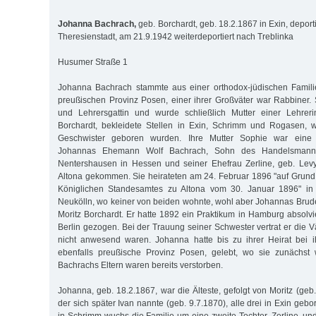
Johanna Bachrach,
geb. Borchardt, geb. 18.2.1867 in Exin, depor
Theresienstadt, am 21.9.1942 weiterdeportiert nach Treblinka
Husumer Straße 1
Johanna Bachrach stammte aus einer orthodox-jüdischen Famil
preußischen Provinz Posen, einer ihrer Großväter war Rabbiner. 
und Lehrersgattin und wurde schließlich Mutter einer Lehreri
Borchardt, bekleidete Stellen in Exin, Schrimm und Rogasen, 
Geschwister geboren wurden. Ihre Mutter Sophie war eine 
Johannas Ehemann Wolf Bachrach, Sohn des Handelsmanns
Nentershausen in Hessen und seiner Ehefrau Zerline, geb. Levy
Altona gekommen. Sie heirateten am 24. Februar 1896 "auf Grun
Königlichen Standesamtes zu Altona vom 30. Januar 1896" in R
Neukölln, wo keiner von beiden wohnte, wohl aber Johannas Bruder
Moritz Borchardt. Er hatte 1892 ein Praktikum in Hamburg absolv
Berlin gezogen. Bei der Trauung seiner Schwester vertrat er die Vä
nicht anwesend waren. Johanna hatte bis zu ihrer Heirat bei i
ebenfalls preußische Provinz Posen, gelebt, wo sie zunächst
Bachrachs Eltern waren bereits verstorben.
Johanna, geb. 18.2.1867, war die Älteste, gefolgt von Moritz (geb
der sich später Ivan nannte (geb. 9.7.1870), alle drei in Exin gebo