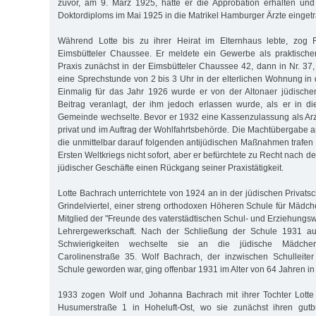
zuvor, am 9. März 1925, hatte er die Approbation erhalten und
Doktordiploms im Mai 1925 in die Matrikel Hamburger Ärzte einget
Während Lotte bis zu ihrer Heirat im Elternhaus lebte, zog 
Eimsbütteler Chaussee. Er meldete ein Gewerbe als praktischer
Praxis zunächst in der Eimsbütteler Chaussee 42, dann in Nr. 37,
eine Sprechstunde von 2 bis 3 Uhr in der elterlichen Wohnung in 
Einmalig für das Jahr 1926 wurde er von der Altonaer jüdisc
Beitrag veranlagt, der ihm jedoch erlassen wurde, als er in d
Gemeinde wechselte. Bevor er 1932 eine Kassenzulassung als Arzt e
privat und im Auftrag der Wohlfahrtsbehörde. Die Machtübergabe a
die unmittelbar darauf folgenden antijüdischen Maßnahmen trafen 
Ersten Weltkriegs nicht sofort, aber er befürchtete zu Recht nach d
jüdischer Geschäfte einen Rückgang seiner Praxistätigkeit.
Lotte Bachrach unterrichtete von 1924 an in der jüdischen Privats
Grindelviertel, einer streng orthodoxen Höheren Schule für Mädch
Mitglied der "Freunde des vaterstädtischen Schul- und Erziehungs
Lehrergewerkschaft. Nach der Schließung der Schule 1931 aufg
Schwierigkeiten wechselte sie an die jüdische Mädchen
Carolinenstraße 35. Wolf Bachrach, der inzwischen Schulleiter
Schule geworden war, ging offenbar 1931 im Alter von 64 Jahren i
1933 zogen Wolf und Johanna Bachrach mit ihrer Tochter Lott
Husumerstraße 1 in Hoheluft-Ost, wo sie zunächst ihren gutbü