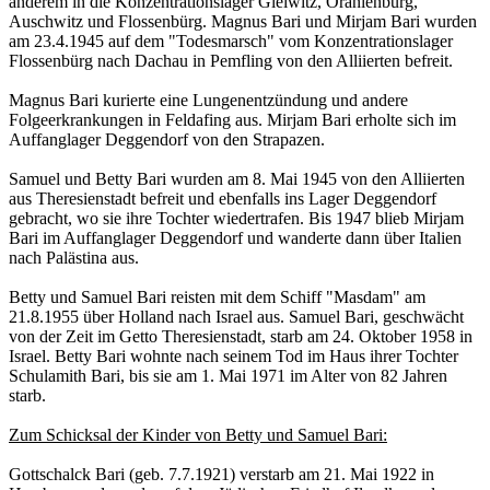
anderem in die Konzentrationslager Gleiwitz, Oranienburg,
Auschwitz und Flossenbürg. Magnus Bari und Mirjam Bari wurden
am 23.4.1945 auf dem "Todesmarsch" vom Konzentrationslager
Flossenbürg nach Dachau in Pemfling von den Alliierten befreit.
Magnus Bari kurierte eine Lungenentzündung und andere
Folgeerkrankungen in Feldafing aus. Mirjam Bari erholte sich im
Auffanglager Deggendorf von den Strapazen.
Samuel und Betty Bari wurden am 8. Mai 1945 von den Alliierten
aus Theresienstadt befreit und ebenfalls ins Lager Deggendorf
gebracht, wo sie ihre Tochter wiedertrafen. Bis 1947 blieb Mirjam
Bari im Auffanglager Deggendorf und wanderte dann über Italien
nach Palästina aus.
Betty und Samuel Bari reisten mit dem Schiff "Masdam" am
21.8.1955 über Holland nach Israel aus. Samuel Bari, geschwächt
von der Zeit im Getto Theresienstadt, starb am 24. Oktober 1958 in
Israel. Betty Bari wohnte nach seinem Tod im Haus ihrer Tochter
Schulamith Bari, bis sie am 1. Mai 1971 im Alter von 82 Jahren
starb.
Zum Schicksal der Kinder von Betty und Samuel Bari:
Gottschalck Bari (geb. 7.7.1921) verstarb am 21. Mai 1922 in