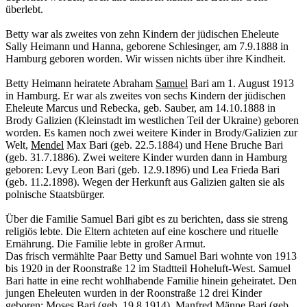
überlebt.
Betty war als zweites von zehn Kindern der jüdischen Eheleute
Sally Heimann und Hanna, geborene Schlesinger, am 7.9.1888 in
Hamburg geboren worden. Wir wissen nichts über ihre Kindheit.
Betty Heimann heiratete Abraham
Samuel
Bari am 1. August 1913
in Hamburg. Er war als zweites von sechs Kindern der jüdischen
Eheleute Marcus und Rebecka, geb. Sauber, am 14.10.1888 in
Brody Galizien (Kleinstadt im westlichen Teil der Ukraine) geboren
worden. Es kamen noch zwei weitere Kinder in Brody/Galizien zur
Welt,
Mendel
Max Bari (geb. 22.5.1884) und Hene Bruche Bari
(geb. 31.7.1886). Zwei weitere Kinder wurden dann in Hamburg
geboren: Levy Leon Bari (geb. 12.9.1896) und Lea Frieda Bari
(geb. 11.2.1898). Wegen der Herkunft aus Galizien galten sie als
polnische Staatsbürger.
Über die Familie Samuel Bari gibt es zu berichten, dass sie streng
religiös lebte. Die Eltern achteten auf eine koschere und rituelle
Ernährung. Die Familie lebte in großer Armut.
Das frisch vermählte Paar Betty und Samuel Bari wohnte von 1913
bis 1920 in der Roonstraße 12 im Stadtteil Hoheluft-West. Samuel
Bari hatte in eine recht wohlhabende Familie hinein geheiratet. Den
jungen Eheleuten wurden in der Roonstraße 12 drei Kinder
geboren: Moses Bari (geb. 19.8.1914), Manfred Männe Bari (geb.