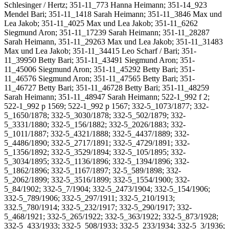
Schlesinger / Hertz; 351-11_773 Hanna Heimann; 351-14_923
Mendel Bari; 351-11_1418 Sarah Heimann; 351-11_3846 Max und
Lea Jakob; 351-11_4025 Max und Lea Jakob; 351-11_6262
Siegmund Aron; 351-11_17239 Sarah Heimann; 351-11_28287
Sarah Heimann, 351-11_29263 Max und Lea Jakob; 351-11_31483
Max und Lea Jakob; 351-11_34415 Leo Scharf / Bari; 351-
11_39950 Betty Bari; 351-11_43491 Siegmund Aron; 351-
11_45006 Siegmund Aron; 351-11_45292 Betty Bari; 351-
11_46576 Siegmund Aron; 351-11_47565 Betty Bari; 351-
11_46727 Betty Bari; 351-11_46728 Betty Bari; 351-11_48259
Sarah Heimann; 351-11_48947 Sarah Heimann; 522-1_992 f 2;
522-1_992 p 1569; 522-1_992 p 1567; 332-5_1073/1877; 332-
5_1650/1878; 332-5_3030/1878; 332-5_502/1879; 332-
5_3331/1880; 332-5_156/1882; 332-5_2026/1883; 332-
5_1011/1887; 332-5_4321/1888; 332-5_4437/1889; 332-
5_4486/1890; 332-5_2717/1891; 332-5_4729/1891; 332-
5_1356/1892; 332-5_3529/1894; 332-5_105/1895; 332-
5_3034/1895; 332-5_1136/1896; 332-5_1394/1896; 332-
5_1862/1896; 332-5_1167/1897; 32-5_589/1898; 332-
5_2062/1899; 332-5_3516/1899; 332-5_1554/1900; 332-
5_84/1902; 332-5_7/1904; 332-5_2473/1904; 332-5_154/1906;
332-5_789/1906; 332-5_297/1911; 332-5_210/1913;
332.5_780/1914; 332-5_232/1917; 332-5_290/1917; 332-
5_468/1921; 332-5_265/1922; 332-5_363/1922; 332-5_873/1928;
332-5_433/1933; 332-5_508/1933; 332-5_233/1934; 332-5_3/1936;