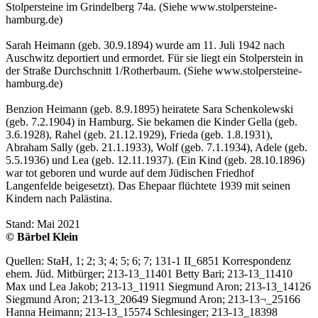
Stolpersteine im Grindelberg 74a. (Siehe www.stolpersteine-
hamburg.de)
Sarah Heimann (geb. 30.9.1894) wurde am 11. Juli 1942 nach
Auschwitz deportiert und ermordet. Für sie liegt ein Stolperstein in
der Straße Durchschnitt 1/Rotherbaum. (Siehe www.stolpersteine-
hamburg.de)
Benzion Heimann (geb. 8.9.1895) heiratete Sara Schenkolewski
(geb. 7.2.1904) in Hamburg. Sie bekamen die Kinder Gella (geb.
3.6.1928), Rahel (geb. 21.12.1929), Frieda (geb. 1.8.1931),
Abraham Sally (geb. 21.1.1933), Wolf (geb. 7.1.1934), Adele (geb.
5.5.1936) und Lea (geb. 12.11.1937). (Ein Kind (geb. 28.10.1896)
war tot geboren und wurde auf dem Jüdischen Friedhof
Langenfelde beigesetzt). Das Ehepaar flüchtete 1939 mit seinen
Kindern nach Palästina.
Stand: Mai 2021
© Bärbel Klein
Quellen: StaH, 1; 2; 3; 4; 5; 6; 7; 131-1 II_6851 Korrespondenz
ehem. Jüd. Mitbürger; 213-13_11401 Betty Bari; 213-13_11410
Max und Lea Jakob; 213-13_11911 Siegmund Aron; 213-13_14126
Siegmund Aron; 213-13_20649 Siegmund Aron; 213-13¬_25166
Hanna Heimann; 213-13_15574 Schlesinger; 213-13_18398