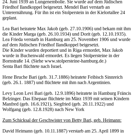
24. Juni 1939 an Lungenembolie. Sie wurde auf dem Jüdischen
Friedhof Ilandkoppel beigesetzt. Mendel Bari verstarb an
Unterernährung. Für ihn ist ein Stolperstein in der Kielortallee 24
geplant.
Lea Bari heiratete Max Jakob (geb. 27.10.1906) und bekam mit ihm
die Kinder Marga (geb. 26.10.1934) und Dorit (geb. 12.10.1935).
Lea Frieda verstarb in Hamburg am 25. November 1906 und wurde
auf dem Jüdischen Friedhof Ilandkoppel beigesetzt.
Die Kinder wurden deportiert und in Riga ermordet, Max Jakob
wurde in Buchenwald ermordet. Es liegen Stolpersteine in der
Bornstraße 14. (Siehe www.stolpersteine-hamburg.de.)
Senta Bari flüchtete nach Israel.
Hene Bruche Bari (geb. 31.7.1886) heiratete Feibisch Sinnreich
(geb. 26.1. 1887) und flüchtete mit ihm nach Argentinien.
Levy Leon Levi Bari (geb. 12.9.1896) heiratete in Hamburg Fräncis
Belzinger. Das Ehepaar flüchtete im März 1939 mit seinen Kindern
Manfred (geb. 16.6.1921), Siegfried (geb. 20.11.1922) und
Wolfgang (geb. 12.8.1928) nach New York
Zum Schicksal der Geschwister von Betty Bari, geb. Heimann:
David Heimann (geb. 10.11.1887) verstarb am 25. April 1899 in