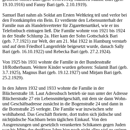
19.10.1916) und Fanny Bari (geb. 2.10.1919).
Samuel Bari nahm als Soldat am Ersten Weltkrieg teil und verlor bei
den Frontkämpfen ein Bein. Er verdiente den Lebensunterhalt der
Familie nun als Handelsvertreter für Zigarettenartikel, wie er ins
Telefonbuch eintragen ließ. Die Familie wohnte von 1921 bis 1924
in der Straße Schlump 2a. Hier kam der Sohn Gottschalck Bari
(geb. 7.7.1921) zur Welt, der am 21. Mai 1922 in Hamburg verstarb
und auf dem Friedhof Langenfelde beigesetzt wurde, danach Sally
Bari (geb. 16.10.1922) und Rebecka Bari (geb. 27.2.1924).
Von 1925 bis 1931 wohnte die Familie in der Bundesstraße
18/Rotherbaum. Weitere Kinder wurden geboren: Sulamit Bari (geb.
3.7.1925), Magnus Bari (geb. 19.12.1927) und Mirjam Bari (geb.
25.2.1929).
In den Jahren 1932 und 1933 wohnte die Familie in der
Blücherstraße 18. Laut Adressbuch betrieb sie nun unter der Adresse
Blücherstraße 27 ein Lebensmittelgeschäft, mit dem sie dann Wohn-
und Geschäftsadresse zunächst in die Bogenstraße 24 und dann in
die Bornstraße 25 verlegte. Die Familie war inzwischen sehr
wohlhabend. Das Geschäft florierte, dort trafen sich jüdische und
nichtjüdische Nachbarn beim täglichen Einkauf. Von den
Ausgrenzungen und gesetzlich verankerten Schikanen gegen Juden
war bis Mitte der dreißiger Jahre hier noch nicht allzu viel zu spüren.