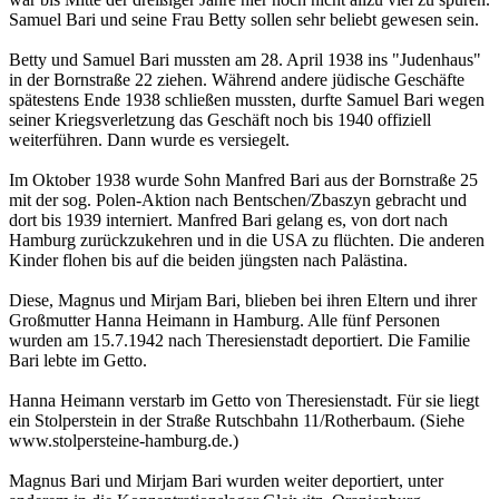
Samuel Bari und seine Frau Betty sollen sehr beliebt gewesen sein.
Betty und Samuel Bari mussten am 28. April 1938 ins "Judenhaus"
in der Bornstraße 22 ziehen. Während andere jüdische Geschäfte
spätestens Ende 1938 schließen mussten, durfte Samuel Bari wegen
seiner Kriegsverletzung das Geschäft noch bis 1940 offiziell
weiterführen. Dann wurde es versiegelt.
Im Oktober 1938 wurde Sohn Manfred Bari aus der Bornstraße 25
mit der sog. Polen-Aktion nach Bentschen/Zbaszyn gebracht und
dort bis 1939 interniert. Manfred Bari gelang es, von dort nach
Hamburg zurückzukehren und in die USA zu flüchten. Die anderen
Kinder flohen bis auf die beiden jüngsten nach Palästina.
Diese, Magnus und Mirjam Bari, blieben bei ihren Eltern und ihrer
Großmutter Hanna Heimann in Hamburg. Alle fünf Personen
wurden am 15.7.1942 nach Theresienstadt deportiert. Die Familie
Bari lebte im Getto.
Hanna Heimann verstarb im Getto von Theresienstadt. Für sie liegt
ein Stolperstein in der Straße Rutschbahn 11/Rotherbaum. (Siehe
www.stolpersteine-hamburg.de.)
Magnus Bari und Mirjam Bari wurden weiter deportiert, unter