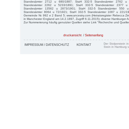
Standesämter 2712 u 680/1887; StaH 332-5 Standesämter 2762 u 
Standesämter 2262 u 5233/1891; StaH 332-5 Standesämter 2377 u
Standesämter 13562 u 2873/1901; StaH 332-5 Standesämter 550 u
Standesämter 8064 u 72/1921; StaH 332-5 Standesämter 1087 u 221/19
Gemeinde Nr. 992 e 2 Band 5; www.ancestry.com (Heiratsregister Rebecca Z
in Manchester England am 14.2.1897, Zugriff 6.11.2015); diverse Hamburger A
Zur Nummerierung häufig genutzter Quellen siehe Link "Recherche und Quelle
druckansicht
/
Seitenanfang
Der Stolperstein i
IMPRESSUM / DATENSCHUTZ
KONTAKT
Stein in Hamburg v