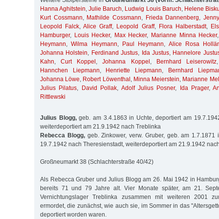
Weitere Stolpersteine in
Großneumarkt 38 (vorm. Schlachterstra
Hanna Aghitstein
,
Julie Baruch
,
Ludwig Louis Baruch
,
Helene Bisku
Kurt Cossmann
,
Mathilde Cossmann
,
Frieda Dannenberg
,
Jenny
Leopold Falck
,
Alice Graff
,
Leopold Graff
,
Flora Halberstadt
,
El
Hamburger
,
Louis Hecker
,
Max Hecker
,
Marianne Minna Hecker
Heymann
,
Wilma Heymann
,
Paul Heymann
,
Alice Rosa Hollä
Johanna Holstein
,
Ferdinand Justus
,
Ida Justus
,
Hannelore Justu
Kahn
,
Curt Koppel
,
Johanna Koppel
,
Bernhard Leiserowitz
Hannchen Liepmann
,
Henriette Liepmann
,
Bernhard Liepma
Johanna Löwe
,
Robert Löwenthal
,
Minna Meierstein
,
Marianne Me
Julius Pilatus
,
David Pollak
,
Adolf Julius Posner
,
Ida Prager
,
A
Rittlewski
Julius Blogg,
geb. am 3.4.1863 in Uchte, deportiert am 19.7.194
weiterdeportiert am 21.9.1942 nach Treblinka
Rebecca Blogg,
geb. Zinkower, verw. Gruber, geb. am 1.7.1871 i
19.7.1942 nach Theresienstadt, weiterdeportiert am 21.9.1942 nach
Großneumarkt 38 (Schlachterstraße 40/42)
Als Rebecca Gruber und Julius Blogg am 26. Mai 1942 in Hamburg
bereits 71 und 79 Jahre alt. Vier Monate später, am 21. Sep
Vernichtungslager Treblinka zusammen mit weiteren 2001 zu
ermordet, die zunächst, wie auch sie, im Sommer in das "Altersget
deportiert worden waren.