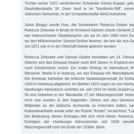
Tochter seiner 1921 verstorbenen Schwester Emma Koppel, geb.
Glashüttenstraße 36. Dann fand er im "Nordheim-Stift", eine
Jüdischen Gemeinde, in der Schlachterstraße 40/42 Aufnahme.
Julius Bloggs zweite Frau, die Schneiderin Rebecca Gruber wa
Rebecca Zinkower in Brody im Kronland Galizien (heute Ukraine) 
war österreichische Staatsbürgerin, als sie im Jahr 1895 nach En
sie den Mützenmacher Samuel Gruber kennen, der wie sie aus Ga
Juli 1871 war er in der Ortschaft Sokole geboren worden.
Rebecca Zinkower und Samuel Gruber heirateten am 14. Februa
Obwohl sich das Ehepaar Gruber nach fünf Jahren in England einb
nach Deutschland zurück. Ein erster Eintrag im Adressbuch fi
Winsener Straße 8 in Harburg, wo das Ehepaar ein Manufakturwa
Die Eheleute behielten die britische Staatsbürgerschaft, ihr Ein
1920 in Hamburg abgelehnt. Im Oktober 1922 zogen sie von Harb
Hamburger Adressbuch wohnten sie seit 1924 im Hertz-Joseph-Le
56 und betrieben in der Wexstraße 17 ein Wäschegeschäft. Hohe
nicht und wurden in den folgenden Jahren von den Gemeinde
Mitglieder an die Jüdische Gemeinde zu entrichten hatten, nah
Kultussteuerkarte wurde unter der Rubrik "Kinder" verzeichnet: "Lot
Die Bedeutung dieses Eintrages ließ sich nicht klären. Rebecc
Einträgen der Hamburger Adressbücher seit 1930 verwit
Wäschegeschäft noch bis Ende der 1930er Jahre.