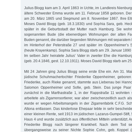
Julius Blogg kam am 3. April 1863 in Uchte, im Landkreis Nienbur
ältere Schwester Emma wurde am 11. Februar 1858 geboren. Der
am 20. März 1865 und Siegmund am 8. November 1867. Ihre Elt
Moses David Blogg (geb. 18.3.1830) und Sophia Sara, geb. Heck
später in die Geburtsstadt der Mutter nach Hamburg. Sie wohn
sogenannten Bude (die ebenerdigen Wohnungen der alten Fa
Buden genannt, die darüber liegenden Wohnungen mit separatem 
im Hinterhof der Peterstraße 27 und später im Oppenheimer’s S
(heute Krayenkamp). Sophia Sara Blogg starb am 29. Januar 1890 i
Im selben Jahr heiratete Julius’ Vater in zweiter Ehe die Hambur
(geb. 20.4.1846, gest. 12.10.1911). Moses David Blogg starb am 25
Mit 24 Jahren ging Julius Blogg seine erste Ehe ein. Am 31. Mai
jüdische Schuhmachertochter Friederike Oppenheimer, geboren
Friederike, auch Rieke genannt, stammte aus Liebenau bei Hannov
Salomon Oppenheimer und Sofie, geb. Stein. Das junge Paar 
zunächst in die Marthastraße 1, in der Rappstraße 11 wohnten 
arbeitete als Zigarrensortierer, war aber zwischenzeitlich auch al
wurde er wegen Arbeitsmangels in der Zigarrenfabrik C.F.G. Sc
Altona entlassen. Das kinderlose Ehepaar lebte in sehr bescheid
einer kleinen Rente, seit 1913 im jüdischen Lazarus-Gumpel-Stift,
Haus 4 und wurde zusätzlich aus öffentlichen Mitteln unterstützt. 
Friederike Blogg nach längerer Krankheit. Nach dem Tod se
übergangsweise zu seiner Nichte Sophie Cohn, geb. Koppel (g