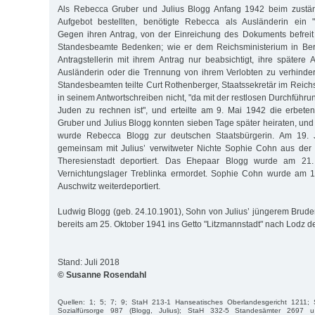
Als Rebecca Gruber und Julius Blogg Anfang 1942 beim zustän
Aufgebot bestellten, benötigte Rebecca als Ausländerin ein "E
Gegen ihren Antrag, von der Einreichung des Dokuments befreit
Standesbeamte Bedenken; wie er dem Reichsministerium in Berli
Antragstellerin mit ihrem Antrag nur beabsichtigt, ihre spätere 
Ausländerin oder die Trennung von ihrem Verlobten zu verhinde
Standesbeamten teilte Curt Rothenberger, Staatssekretär im Reichs
in seinem Antwortschreiben nicht, "da mit der restlosen Durchführ
Juden zu rechnen ist", und erteilte am 9. Mai 1942 die erbete
Gruber und Julius Blogg konnten sieben Tage später heiraten, und
wurde Rebecca Blogg zur deutschen Staatsbürgerin. Am 19. 
gemeinsam mit Julius’ verwitweter Nichte Sophie Cohn aus der 
Theresienstadt deportiert. Das Ehepaar Blogg wurde am 21
Vernichtungslager Treblinka ermordet. Sophie Cohn wurde am 
Auschwitz weiterdeportiert.
Ludwig Blogg (geb. 24.10.1901), Sohn von Julius’ jüngerem Brud
bereits am 25. Oktober 1941 ins Getto "Litzmannstadt" nach Lodz de
Stand: Juli 2018
© Susanne Rosendahl
Quellen: 1; 5; 7; 9; StaH 213-1 Hanseatisches Oberlandesgericht 1211; 
Sozialfürsorge 987 (Blogg, Julius); StaH 332-5 Standesämter 2697