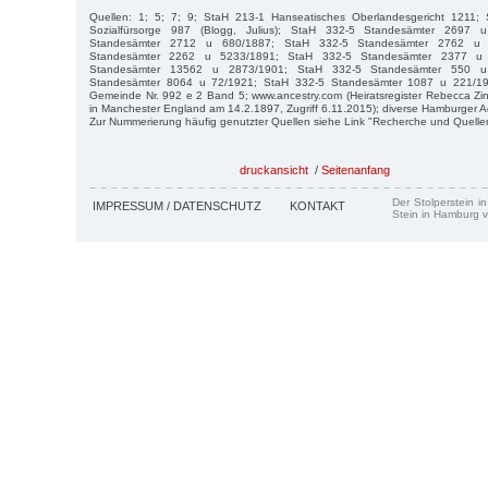
Quellen: 1; 5; 7; 9; StaH 213-1 Hanseatisches Oberlandesgericht 1211; 
Sozialfürsorge 987 (Blogg, Julius); StaH 332-5 Standesämter 2697
Standesämter 2712 u 680/1887; StaH 332-5 Standesämter 2762 u 
Standesämter 2262 u 5233/1891; StaH 332-5 Standesämter 2377 u
Standesämter 13562 u 2873/1901; StaH 332-5 Standesämter 550 u
Standesämter 8064 u 72/1921; StaH 332-5 Standesämter 1087 u 221/19
Gemeinde Nr. 992 e 2 Band 5; www.ancestry.com (Heiratsregister Rebecca Z
in Manchester England am 14.2.1897, Zugriff 6.11.2015); diverse Hamburger A
Zur Nummerierung häufig genutzter Quellen siehe Link "Recherche und Quelle
druckansicht
/
Seitenanfang
Der Stolperstein i
IMPRESSUM / DATENSCHUTZ
KONTAKT
Stein in Hamburg v