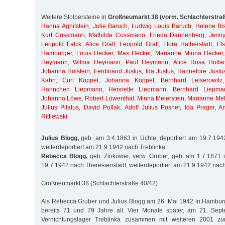
Weitere Stolpersteine in
Großneumarkt 38 (vorm. Schlachterstra
Hanna Aghitstein
,
Julie Baruch
,
Ludwig Louis Baruch
,
Helene Bis
Kurt Cossmann
,
Mathilde Cossmann
,
Frieda Dannenberg
,
Jenny
Leopold Falck
,
Alice Graff
,
Leopold Graff
,
Flora Halberstadt
,
El
Hamburger
,
Louis Hecker
,
Max Hecker
,
Marianne Minna Hecker
Heymann
,
Wilma Heymann
,
Paul Heymann
,
Alice Rosa Hollä
Johanna Holstein
,
Ferdinand Justus
,
Ida Justus
,
Hannelore Justu
Kahn
,
Curt Koppel
,
Johanna Koppel
,
Bernhard Leiserowitz
Hannchen Liepmann
,
Henriette Liepmann
,
Bernhard Liepma
Johanna Löwe
,
Robert Löwenthal
,
Minna Meierstein
,
Marianne Me
Julius Pilatus
,
David Pollak
,
Adolf Julius Posner
,
Ida Prager
,
A
Rittlewski
Julius Blogg,
geb. am 3.4.1863 in Uchte, deportiert am 19.7.194
weiterdeportiert am 21.9.1942 nach Treblinka
Rebecca Blogg,
geb. Zinkower, verw. Gruber, geb. am 1.7.1871 i
19.7.1942 nach Theresienstadt, weiterdeportiert am 21.9.1942 nach
Großneumarkt 38 (Schlachterstraße 40/42)
Als Rebecca Gruber und Julius Blogg am 26. Mai 1942 in Hamburg
bereits 71 und 79 Jahre alt. Vier Monate später, am 21. Sep
Vernichtungslager Treblinka zusammen mit weiteren 2001 zu