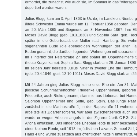
ermordet, die zunächst, wie auch sie, im Sommer in das "Altersget
deportiert worden waren.
Julius Blogg kam am 3. April 1863 in Uchte, im Landkreis Nienbur
ältere Schwester Emma wurde am 11. Februar 1858 geboren. Der
am 20. März 1865 und Siegmund am 8. November 1867. Ihre Elt
Moses David Blogg (geb. 18.3.1830) und Sophia Sara, geb. Heck
später in die Geburtsstadt der Mutter nach Hamburg. Sie wohn
sogenannten Bude (die ebenerdigen Wohnungen der alten Fa
Buden genannt, die darüber liegenden Wohnungen mit separatem 
im Hinterhof der Peterstraße 27 und später im Oppenheimer’s S
(heute Krayenkamp). Sophia Sara Blogg starb am 29. Januar 1890 i
Im selben Jahr heiratete Julius’ Vater in zweiter Ehe die Hambur
(geb. 20.4.1846, gest. 12.10.1911). Moses David Blogg starb am 25
Mit 24 Jahren ging Julius Blogg seine erste Ehe ein. Am 31. Mai
jüdische Schuhmachertochter Friederike Oppenheimer, geboren
Friederike, auch Rieke genannt, stammte aus Liebenau bei Hannov
Salomon Oppenheimer und Sofie, geb. Stein. Das junge Paar 
zunächst in die Marthastraße 1, in der Rappstraße 11 wohnten 
arbeitete als Zigarrensortierer, war aber zwischenzeitlich auch al
wurde er wegen Arbeitsmangels in der Zigarrenfabrik C.F.G. Sc
Altona entlassen. Das kinderlose Ehepaar lebte in sehr bescheid
einer kleinen Rente, seit 1913 im jüdischen Lazarus-Gumpel-Stift,
Haus 4 und wurde zusätzlich aus öffentlichen Mitteln unterstützt. 