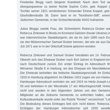
Friederike Blogg nach längerer Krankheit. Nach dem Tod se
übergangsweise zu seiner Nichte Sophie Cohn, geb. Koppel (g
Tochter seiner 1921 verstorbenen Schwester Emma Koppel, geb.
Glashüttenstraße 36. Dann fand er im "Nordheim-Stift", eine
Jüdischen Gemeinde, in der Schlachterstraße 40/42 Aufnahme.
Julius Bloggs zweite Frau, die Schneiderin Rebecca Gruber wa
Rebecca Zinkower in Brody im Kronland Galizien (heute Ukraine) 
war österreichische Staatsbürgerin, als sie im Jahr 1895 nach En
sie den Mützenmacher Samuel Gruber kennen, der wie sie aus Ga
Juli 1871 war er in der Ortschaft Sokole geboren worden.
Rebecca Zinkower und Samuel Gruber heirateten am 14. Februa
Obwohl sich das Ehepaar Gruber nach fünf Jahren in England einb
nach Deutschland zurück. Ein erster Eintrag im Adressbuch fi
Winsener Straße 8 in Harburg, wo das Ehepaar ein Manufakturwa
Die Eheleute behielten die britische Staatsbürgerschaft, ihr Ein
1920 in Hamburg abgelehnt. Im Oktober 1922 zogen sie von Harb
Hamburger Adressbuch wohnten sie seit 1924 im Hertz-Joseph-Le
56 und betrieben in der Wexstraße 17 ein Wäschegeschäft. Hohe
nicht und wurden in den folgenden Jahren von den Gemeinde
Mitglieder an die Jüdische Gemeinde zu entrichten hatten, nah
Kultussteuerkarte wurde unter der Rubrik "Kinder" verzeichnet: "Lot
Die Bedeutung dieses Eintrages ließ sich nicht klären. Rebecc
Einträgen der Hamburger Adressbücher seit 1930 verwit