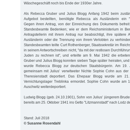
Wäschegeschäft noch bis Ende der 1930er Jahre.
Als Rebecca Gruber und Julius Blogg Anfang 1942 beim zustän
Aufgebot bestellten, benötigte Rebecca als Ausländerin ein "E
Gegen ihren Antrag, von der Einreichung des Dokuments befreit
Standesbeamte Bedenken; wie er dem Reichsministerium in Berli
Antragstellerin mit ihrem Antrag nur beabsichtigt, ihre spätere 
Ausländerin oder die Trennung von ihrem Verlobten zu verhinde
Standesbeamten teilte Curt Rothenberger, Staatssekretär im Reichs
in seinem Antwortschreiben nicht, "da mit der restlosen Durchführ
Juden zu rechnen ist", und erteilte am 9. Mai 1942 die erbete
Gruber und Julius Blogg konnten sieben Tage später heiraten, und
wurde Rebecca Blogg zur deutschen Staatsbürgerin. Am 19. 
gemeinsam mit Julius’ verwitweter Nichte Sophie Cohn aus der 
Theresienstadt deportiert. Das Ehepaar Blogg wurde am 21
Vernichtungslager Treblinka ermordet. Sophie Cohn wurde am 
Auschwitz weiterdeportiert.
Ludwig Blogg (geb. 24.10.1901), Sohn von Julius’ jüngerem Brud
bereits am 25. Oktober 1941 ins Getto "Litzmannstadt" nach Lodz de
Stand: Juli 2018
© Susanne Rosendahl