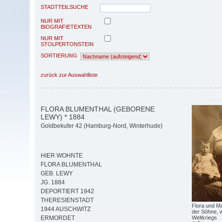
STADTTEILSUCHE
NUR MIT
BIOGRAFIETEXTEN
NUR MIT
STOLPERTONSTEIN
SORTIERUNG
zurück zur Auswahlliste
FLORA BLUMENTHAL (GEBORENE
LEWY) * 1884
Goldbekufer 42 (Hamburg-Nord, Winterhude)
HIER WOHNTE
FLORA BLUMENTHAL
GEB. LEWY
JG. 1884
DEPORTIERT 1942
THERESIENSTADT
Flora und M
1944 AUSCHWITZ
der Söhne, 
Weltkriegs
ERMORDET