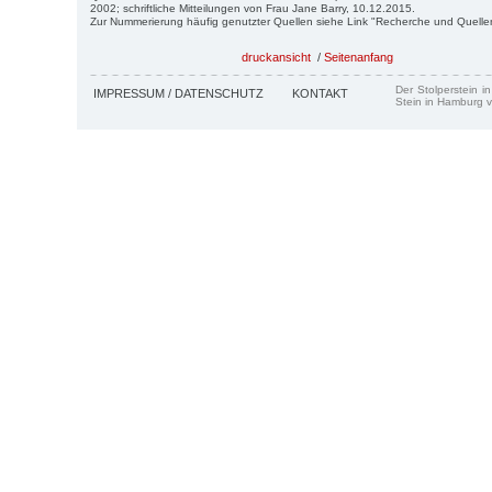
2002; schriftliche Mitteilungen von Frau Jane Barry, 10.12.2015.
Zur Nummerierung häufig genutzter Quellen siehe Link "Recherche und Quelle
druckansicht
/
Seitenanfang
Der Stolperstein i
IMPRESSUM / DATENSCHUTZ
KONTAKT
Stein in Hamburg v