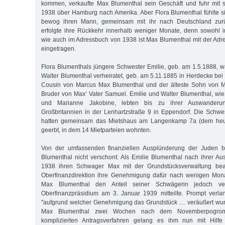
kommen, verkaufte Max Blumenthal sein Geschäft und fuhr mit s
1938 über Hamburg nach Amerika. Aber Flora Blumenthal fühlte si
bewog ihren Mann, gemeinsam mit ihr nach Deutschland zurü
erfolgte ihre Rückkehr innerhalb weniger Monate, denn sowohl 
wie auch im Adressbuch von 1938 ist Max Blumenthal mit der Adr
eingetragen.
Flora Blumenthals jüngere Schwester Emilie, geb. am 1.5.1888, w
Walter Blumenthal verheiratet, geb. am 5.11.1885 in Herdecke bei
Cousin von Marcus Max Blumenthal und der älteste Sohn von M
Bruder von Max‘ Vater Samuel. Emilie und Walter Blumenthal, wie 
und Marianne Jakobine, lebten bis zu ihrer Auswanderu
Großbritannien in der Lenhartzstraße 9 in Eppendorf. Die Schwe
hatten gemeinsam das Mietshaus am Langenkamp 7a (dem heu
geerbt, in dem 14 Mietparteien wohnten.
Von der umfassenden finanziellen Ausplünderung der Juden bl
Blumenthal nicht verschont: Als Emilie Blumenthal nach ihrer 
1938 ihren Schwager Max mit der Grundstücksverwaltung beauf
Oberfinanzdirektion ihre Genehmigung dafür nach wenigen Mona
Max Blumenthal den Anteil seiner Schwägerin jedoch ve
Oberfinanzpräsidium am 3. Januar 1939 mitteilte. Prompt verla
"aufgrund welcher Genehmigung das Grundstück … veräußert wurd
Max Blumenthal zwei Wochen nach dem Novemberpogrom 
komplizierten Antragsverfahren gelang es ihm nun mit Hilfe