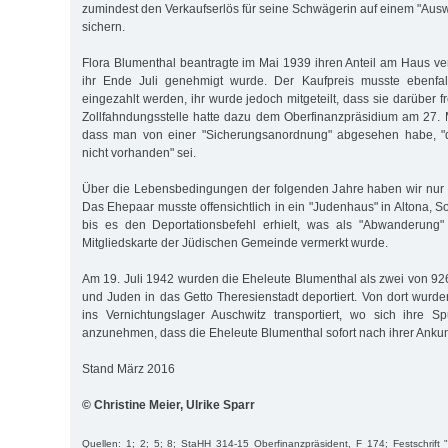
zumindest den Verkaufserlös für seine Schwägerin auf einem "Aus
sichern.
Flora Blumenthal beantragte im Mai 1939 ihren Anteil am Haus ve
ihr Ende Juli genehmigt wurde. Der Kaufpreis musste ebenfal
eingezahlt werden, ihr wurde jedoch mitgeteilt, dass sie darüber f
Zollfahndungsstelle hatte dazu dem Oberfinanzpräsidium am 27.
dass man von einer "Sicherungsanordnung" abgesehen habe, "
nicht vorhanden" sei.
Über die Lebensbedingungen der folgenden Jahre haben wir nur 
Das Ehepaar musste offensichtlich in ein "Judenhaus" in Altona, S
bis es den Deportationsbefehl erhielt, was als "Abwanderung
Mitgliedskarte der Jüdischen Gemeinde vermerkt wurde.
Am 19. Juli 1942 wurden die Eheleute Blumenthal als zwei von 
und Juden in das Getto Theresienstadt deportiert. Von dort wurd
ins Vernichtungslager Auschwitz transportiert, wo sich ihre Sp
anzunehmen, dass die Eheleute Blumenthal sofort nach ihrer Ankun
Stand März 2016
© Christine Meier, Ulrike Sparr
Quellen: 1; 2; 5; 8; StaHH 314-15 Oberfinanzpräsident, F 174; Festschrift