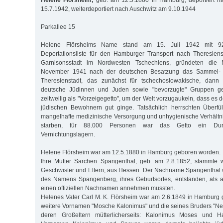
Helene Flörsheim,
geb. am 12.5.1880 in Hamburg, deportiert n
15.7.1942, weiterdeportiert nach Auschwitz am 9.10.1944
Parkallee 15
Helene Flörsheims Name stand am 15. Juli 1942 mit 9
Deportationsliste für den Hamburger Transport nach Theresienst
Garnisonsstadt im Nordwesten Tschechiens, gründeten die Na
November 1941 nach der deutschen Besatzung das Sammel- 
Theresienstadt, das zunächst für tschechoslowakische, dann 
deutsche Jüdinnen und Juden sowie "bevorzugte" Gruppen ge
zeitweilig als "Vorzeigegetto", um der Welt vorzugaukeln, dass es d
jüdischen Bewohnern gut ginge. Tatsächlich herrschten Überfül
mangelhafte medizinische Versorgung und unhygienische Verhältn
starben, für 88.000 Personen war das Getto ein Dur
Vernichtungslagern.
Helene Flörsheim war am 12.5.1880 in Hamburg geboren worden.
Ihre Mutter Sarchen Spangenthal, geb. am 2.8.1852, stammte 
Geschwister und Eltern, aus Hessen. Der Nachname Spangenthal
des Namens Spangenberg, ihres Geburtsortes, entstanden, als a
einen offiziellen Nachnamen annehmen mussten.
Helenes Vater Carl M. K. Flörsheim war am 2.6.1849 in Hamburg
weitere Vornamen "Mosche Kalonimus" und die seines Bruders "N
deren Großeltern mütterlicherseits: Kalonimus Moses und 