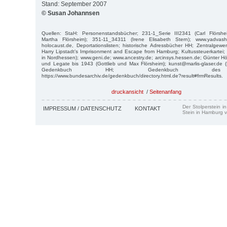
Stand: September 2007
© Susan Johannsen
Quellen: StaH: Personenstandsbücher; 231-1_Serie III2341 (Carl Flörsh
Martha Flörsheim); 351-11_34311 (Irene Elisabeth Stern); www.yadvashem
holocaust.de, Deportationslisten; historische Adressbücher HH; Zentralgewe
Harry Lipstadt’s Imprisonment and Escape from Hamburg; Kultussteuerkartei; 
in Nordhessen); www.geni.de; www.ancestry.de; arcinsys.hessen.de; Günter Hö
und Legate bis 1943 (Gottlieb und Max Flörsheim); kunst@marlis-glaser.de 
Gedenkbuch HH; Gedenkbuch des Bu
https://www.bundesarchiv.de/gedenkbuch/directory.html.de?result#frmResults.
druckansicht
/
Seitenanfang
Der Stolperstein i
IMPRESSUM / DATENSCHUTZ
KONTAKT
Stein in Hamburg v