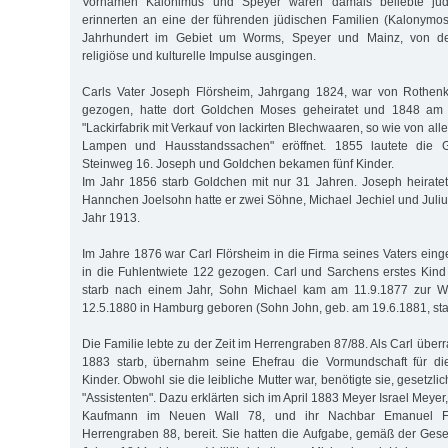
Vornamen Kalonimus und Speyer waren damals beliebte jüd
erinnerten an eine der führenden jüdischen Familien (Kalonymo
Jahrhundert im Gebiet um Worms, Speyer und Mainz, von de
religiöse und kulturelle Impulse ausgingen.
Carls Vater Joseph Flörsheim, Jahrgang 1824, war von Rothen
gezogen, hatte dort Goldchen Moses geheiratet und 1848 am
"Lackirfabrik mit Verkauf von lackirten Blechwaaren, so wie von all
Lampen und Hausstandssachen" eröffnet. 1855 lautete die Ge
Steinweg 16. Joseph und Goldchen bekamen fünf Kinder.
Im Jahr 1856 starb Goldchen mit nur 31 Jahren. Joseph heiratet
Hannchen Joelsohn hatte er zwei Söhne, Michael Jechiel und Juliu
Jahr 1913.
Im Jahre 1876 war Carl Flörsheim in die Firma seines Vaters eing
in die Fuhlentwiete 122 gezogen. Carl und Sarchens erstes Kin
starb nach einem Jahr, Sohn Michael kam am 11.9.1877 zur W
12.5.1880 in Hamburg geboren (Sohn John, geb. am 19.6.1881, star
Die Familie lebte zu der Zeit im Herrengraben 87/88. Als Carl übe
1883 starb, übernahm seine Ehefrau die Vormundschaft für di
Kinder. Obwohl sie die leibliche Mutter war, benötigte sie, gesetzl
"Assistenten". Dazu erklärten sich im April 1883 Meyer Israel Meyer
Kaufmann im Neuen Wall 78, und ihr Nachbar Emanuel Fis
Herrengraben 88, bereit. Sie hatten die Aufgabe, gemäß der Gese