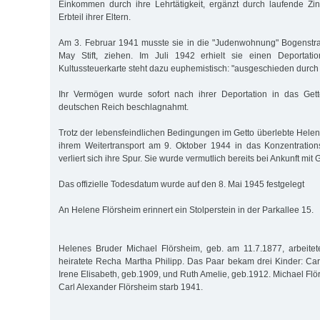
Einkommen durch ihre Lehrtätigkeit, ergänzt durch laufende 
Erbteil ihrer Eltern.
Am 3. Februar 1941 musste sie in die "Judenwohnung" Bogenstr
May Stift, ziehen. Im Juli 1942 erhielt sie einen Deportatio
Kultussteuerkarte steht dazu euphemistisch: "ausgeschieden durc
Ihr Vermögen wurde sofort nach ihrer Deportation in das Get
deutschen Reich beschlagnahmt.
Trotz der lebensfeindlichen Bedingungen im Getto überlebte Helen
ihrem Weitertransport am 9. Oktober 1944 in das Konzentration
verliert sich ihre Spur. Sie wurde vermutlich bereits bei Ankunft mit 
Das offizielle Todesdatum wurde auf den 8. Mai 1945 festgelegt
An Helene Flörsheim erinnert ein Stolperstein in der Parkallee 15.
Helenes Bruder Michael Flörsheim, geb. am 11.7.1877, arbeitet
heiratete Recha Martha Philipp. Das Paar bekam drei Kinder: Car
Irene Elisabeth, geb.1909, und Ruth Amelie, geb.1912. Michael Flö
Carl Alexander Flörsheim starb 1941.