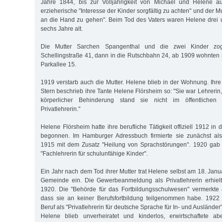
Jahre 1844, bis zur Volljährigkeit von Michael und Helene au
erzieherische "Interesse der Kinder sorgfältig zu achten" und der M
an die Hand zu gehen". Beim Tod des Vaters waren Helene drei 
sechs Jahre alt.
Die Mutter Sarchen Spangenthal und die zwei Kinder zo
Schellingstraße 41, dann in die Rutschbahn 24, ab 1909 wohnten s
Parkallee 15.
1919 verstarb auch die Mutter. Helene blieb in der Wohnung. Ihre
Stern beschrieb ihre Tante Helene Flörsheim so: "Sie war Lehreri
körperlicher Behinderung stand sie nicht im öffentlichen
Privatlehrerin."
Helene Flörsheim hatte ihre berufliche Tätigkeit offiziell 1912 i
begonnen. Im Hamburger Adressbuch firmierte sie zunächst als 
1915 mit dem Zusatz "Heilung von Sprachstörungen". 1920 gab s
"Fachlehrerin für schulunfähige Kinder".
Ein Jahr nach dem Tod ihrer Mutter trat Helene selbst am 18. Janu
Gemeinde ein. Die Gewerbeanmeldung als Privatlehrerin erhie
1920. Die "Behörde für das Fortbildungsschulwesen" vermerkte
dass sie an keiner Berufsfortbildung teilgenommen habe. 1922 
Beruf als "Privatlehrerin für deutsche Sprache für In- und Ausländer"
Helene blieb unverheiratet und kinderlos, erwirtschaftete a