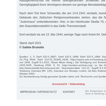
Hausgemeinschaft mit meiner obengenannten Schwester, die
Geringfügigkeit ihres Vermögens diesem nur geringe Monatsbeträ
Nach dem Tod ihrer Schwester, die am 14.6.1941 verstarb, muss
Gebäude des Jüdischen Religionsverbandes ziehen, das die Na
"Judenhaus" umfunktionierten. Hier, in der Heimhuder Straße 70, e
den Deportationsbefehl in das Getto Theresienstadt.
Dort verstarb sie am 15. Mai 1944, wenige Tage nach ihrem 64. Geb
Stand: April 2021
© Sabine Brunotte
Quellen: 1; 5; StaH 332-5_6887; StaH 332-5_1898; StaH 332-5_1966; St
15_FVg 5944; StaH 314-15_R1940_0436; https://agora.sub.uni-hamburg.
von 1939, Zugriff 8.2.2021; Beate Meyer (Hrsg.), Die Verfolgung und Ermo
1933-1945, Hamburg 2006, S. 51; https://arolsen-archives.org/, zu Ida H
http://www.statistik-des-holocaust.de/, Deportationsliste V12-12; Zugriff 8.
Testimony Interview (RV 125), Interview von Rosalyn Livshin mit Alice Rubin
Oktober 2003.
Zur Nummerierung häufig genutzter Quellen siehe Link "Recherche und Quelle
druckansicht
/
Seitenanfang
Der Stolperstein i
IMPRESSUM / DATENSCHUTZ
KONTAKT
Stein in Hamburg v