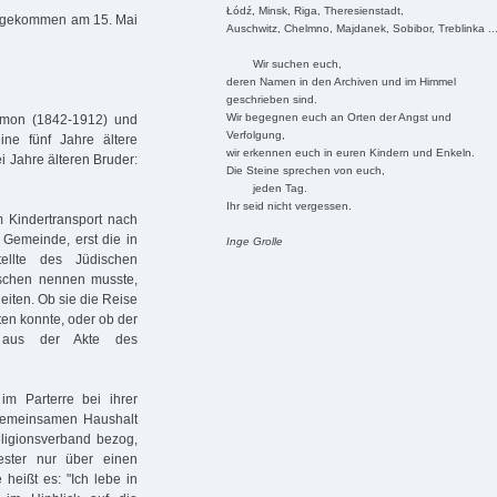
Łódź, Minsk, Riga, Theresienstadt,
 umgekommen am 15. Mai
Auschwitz, Chelmno, Majdanek, Sobibor, Treblinka ..
Wir suchen euch,
deren Namen in den Archiven und im Himmel
geschrieben sind.
Wir begegnen euch an Orten der Angst und
omon (1842-1912) und
Verfolgung,
ine fünf Jahre ältere
wir erkennen euch in euren Kindern und Enkeln.
i Jahre älteren Bruder:
Die Steine sprechen von euch,
jeden Tag.
Ihr seid nicht vergessen.
m Kindertransport nach
 Gemeinde, erst die in
Inge Grolle
ellte des Jüdischen
ischen nennen musste,
eiten. Ob sie die Reise
ten konnte, oder ob der
t aus der Akte des
m Parterre bei ihrer
 gemeinsamen Haushalt
eligionsverband bezog,
ster nur über einen
heißt es: "Ich lebe in