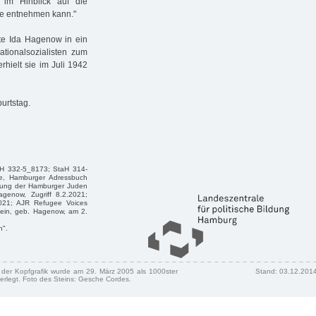
 im Hinblick auf die
ge entnehmen kann."
te Ida Hagenow in ein
tionalsozialisten zum
rhielt sie im Juli 1942
urtstag.
aH 332-5_8173; StaH 314-
de, Hamburger Adressbuch
rdung der Hamburger Juden
agenow, Zugriff 8.2.2021;
2.2021; AJR Refugee Voices
stein, geb. Hagenow, am 2.
n".
n der Kopfgrafik wurde am 29. März 2005 als 1000ster
Stand: 03.12.201
erlegt. Foto des Steins: Gesche Cordes.