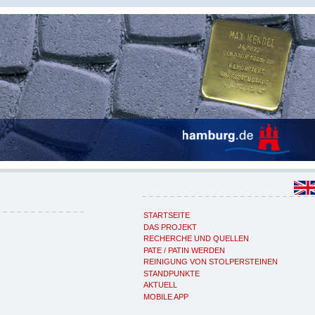
STARTSEITE
DAS PROJEKT
RECHERCHE UND QUELLEN
PATE / PATIN WERDEN
REINIGUNG VON STOLPERSTEINEN
STANDPUNKTE
AKTUELL
MOBILE APP