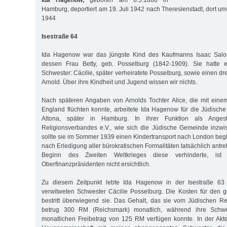
Ida Hagenow,
geboren am 6.5.1880 in
Hamburg, deportiert am 19. Juli 1942 nach Theresienstadt, dort
1944
Isestraße 64
Ida Hagenow war das jüngste Kind des Kaufmanns Isaac Sal
dessen Frau Betty, geb. Posselburg (1842-1909). Sie hatte e
Schwester: Cäcilie, später verheiratete Posselburg, sowie einen dre
Arnold. Über ihre Kindheit und Jugend wissen wir nichts.
Nach späteren Angaben von Arnolds Tochter Alice, die mit eine
England flüchten konnte, arbeitete Ida Hagenow für die Jüdische
Altona, später in Hamburg. In ihrer Funktion als Angest
Religionsverbandes e.V., wie sich die Jüdische Gemeinde inzw
sollte sie im Sommer 1939 einen Kindertransport nach London begl
nach Erledigung aller bürokratischen Formalitäten tatsächlich antre
Beginn des Zweiten Weltkrieges diese verhinderte, is
Oberfinanzpräsidenten nicht ersichtlich.
Zu diesem Zeitpunkt lebte Ida Hagenow in der Isestraße 63 i
verwitweten Schwester Cäcilie Posselburg. Die Kosten für den
bestritt überwiegend sie. Das Gehalt, das sie vom Jüdischen R
betrug 300 RM (Reichsmark) monatlich, während ihre Schwe
monatlichen Freibetrag von 125 RM verfügen konnte. In der Akte 