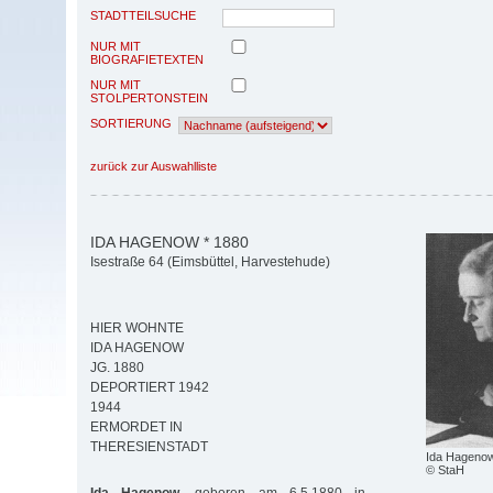
STADTTEILSUCHE
NUR MIT
BIOGRAFIETEXTEN
NUR MIT
STOLPERTONSTEIN
SORTIERUNG
zurück zur Auswahlliste
IDA HAGENOW * 1880
Isestraße 64 (Eimsbüttel, Harvestehude)
HIER WOHNTE
IDA HAGENOW
JG. 1880
DEPORTIERT 1942
1944
ERMORDET IN
THERESIENSTADT
Ida Hagenow
© StaH