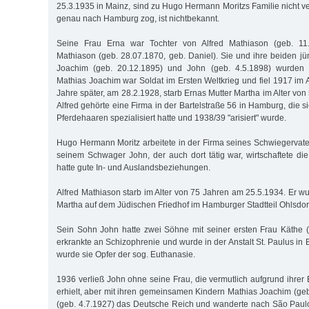
25.3.1935 in Mainz, sind zu Hugo Hermann Moritzs Familie nicht v
genau nach Hamburg zog, ist nichtbekannt.
Seine Frau Erna war Tochter von Alfred Mathiason (geb. 11
Mathiason (geb. 28.07.1870, geb. Daniel). Sie und ihre beiden j
Joachim (geb. 20.12.1895) und John (geb. 4.5.1898) wurden
Mathias Joachim war Soldat im Ersten Weltkrieg und fiel 1917 im A
Jahre später, am 28.2.1928, starb Ernas Mutter Martha im Alter von
Alfred gehörte eine Firma in der Bartelstraße 56 in Hamburg, die 
Pferdehaaren spezialisiert hatte und 1938/39 "arisiert" wurde.
Hugo Hermann Moritz arbeitete in der Firma seines Schwiegervater
seinem Schwager John, der auch dort tätig war, wirtschaftete die
hatte gute In- und Auslandsbeziehungen.
Alfred Mathiason starb im Alter von 75 Jahren am 25.5.1934. Er w
Martha auf dem Jüdischen Friedhof im Hamburger Stadtteil Ohlsdorf
Sein Sohn John hatte zwei Söhne mit seiner ersten Frau Käthe (
erkrankte an Schizophrenie und wurde in der Anstalt St. Paulus in
wurde sie Opfer der sog. Euthanasie.
1936 verließ John ohne seine Frau, die vermutlich aufgrund ihrer
erhielt, aber mit ihren gemeinsamen Kindern Mathias Joachim (geb
(geb. 4.7.1927) das Deutsche Reich und wanderte nach São Paulo 