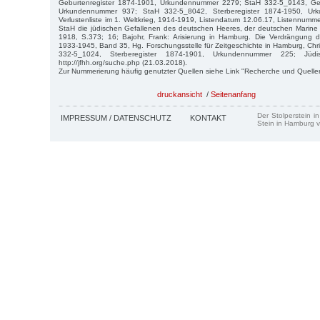
Geburtenregister 1874-1901, Urkundennummer 2279; StaH 332-5_9143, Geb
Urkundennummer 937; StaH 332-5_8042, Sterberegister 1874-1950, U
Verlustenliste im 1. Weltkrieg, 1914-1919, Listendatum 12.06.17, Listennum
StaH die jüdischen Gefallenen des deutschen Heeres, der deutschen Marine
1918, S.373; 16; Bajohr, Frank: Arisierung in Hamburg. Die Verdrängung 
1933-1945, Band 35, Hg. Forschungsstelle für Zeitgeschichte in Hamburg, Chri
332-5_1024, Sterberegister 1874-1901, Urkundennummer 225; Jüdis
http://jfhh.org/suche.php (21.03.2018).
Zur Nummerierung häufig genutzter Quellen siehe Link "Recherche und Quelle
druckansicht
/
Seitenanfang
Der Stolperstein i
IMPRESSUM / DATENSCHUTZ
KONTAKT
Stein in Hamburg v