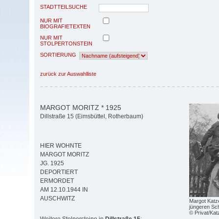
STADTTEILSUCHE
NUR MIT
BIOGRAFIETEXTEN
NUR MIT
STOLPERTONSTEIN
SORTIERUNG
zurück zur Auswahlliste
MARGOT MORITZ * 1925
Dillstraße 15 (Eimsbüttel, Rotherbaum)
HIER WOHNTE
MARGOT MORITZ
JG. 1925
DEPORTIERT
ERMORDET
AM 12.10.1944 IN
AUSCHWITZ
Margot Katze
jüngeren Sc
© Privat/Kat