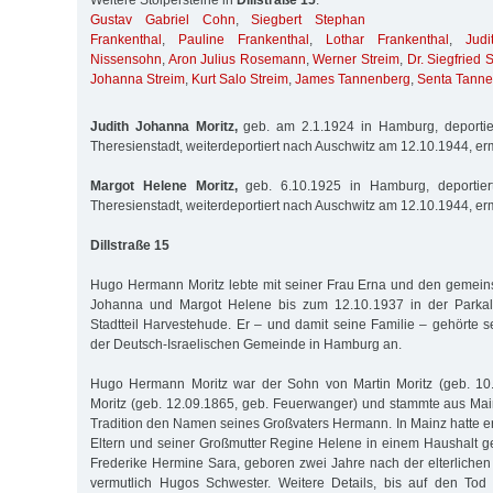
Weitere Stolpersteine in
Dillstraße 15
:
Gustav Gabriel Cohn
,
Siegbert Stephan
Frankenthal
,
Pauline Frankenthal
,
Lothar Frankenthal
,
Judi
Nissensohn
,
Aron Julius Rosemann
,
Werner Streim
,
Dr. Siegfried 
Johanna Streim
,
Kurt Salo Streim
,
James Tannenberg
,
Senta Tann
Judith Johanna Moritz,
geb. am 2.1.1924 in Hamburg, deportie
Theresienstadt, weiterdeportiert nach Auschwitz am 12.10.1944, er
Margot Helene Moritz,
geb. 6.10.1925 in Hamburg, deportie
Theresienstadt, weiterdeportiert nach Auschwitz am 12.10.1944, er
Dillstraße 15
Hugo Hermann Moritz lebte mit seiner Frau Erna und den gemein
Johanna und Margot Helene bis zum 12.10.1937 in der Parka
Stadtteil Harvestehude. Er – und damit seine Familie – gehörte 
der Deutsch-Israelischen Gemeinde in Hamburg an.
Hugo Hermann Moritz war der Sohn von Martin Moritz (geb. 10
Moritz (geb. 12.09.1865, geb. Feuerwanger) und stammte aus Mainz
Tradition den Namen seines Großvaters Hermann. In Mainz hatte 
Eltern und seiner Großmutter Regine Helene in einem Haushalt ge
Frederike Hermine Sara, geboren zwei Jahre nach der elterlichen
vermutlich Hugos Schwester. Weitere Details, bis auf den Tod