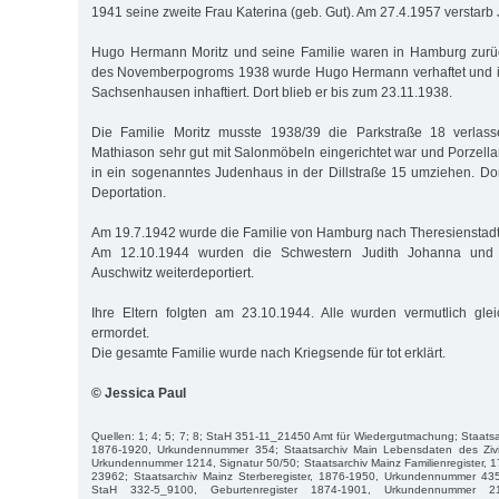
1941 seine zweite Frau Katerina (geb. Gut). Am 27.4.1957 verstarb
Hugo Hermann Moritz und seine Familie waren in Hamburg zurü
des Novemberpogroms 1938 wurde Hugo Hermann verhaftet und i
Sachsenhausen inhaftiert. Dort blieb er bis zum 23.11.1938.
Die Familie Moritz musste 1938/39 die Parkstraße 18 verlass
Mathiason sehr gut mit Salonmöbeln eingerichtet war und Porzell
in ein sogenanntes Judenhaus in der Dillstraße 15 umziehen. Dort
Deportation.
Am 19.7.1942 wurde die Familie von Hamburg nach Theresienstadt 
Am 12.10.1944 wurden die Schwestern Judith Johanna und
Auschwitz weiterdeportiert.
Ihre Eltern folgten am 23.10.1944. Alle wurden vermutlich gle
ermordet.
Die gesamte Familie wurde nach Kriegsende für tot erklärt.
© Jessica Paul
Quellen: 1; 4; 5; 7; 8; StaH 351-11_21450 Amt für Wiedergutmachung; Staatsar
1876-1920, Urkundennummer 354; Staatsarchiv Main Lebensdaten des Zivi
Urkundennummer 1214, Signatur 50/50; Staatsarchiv Mainz Familienregister,
23962; Staatsarchiv Mainz Sterberegister, 1876-1950, Urkundennummer 4
StaH 332-5_9100, Geburtenregister 1874-1901, Urkundennummer 2