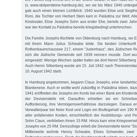
(s. www.stolpersteine-hamburg.de), wo sie bis März 1940 unterg
gab auch einen kleinen Lichtblick: 1940 wurden Elise und Siegfri
Roni, die Tochter von Herbert Stein kam in Palästina zur Welt. All
Kindsvater, Elise Josephs Sohn aus erster Ehe, bereits zwei Jahr
war der Kontakt zu Palästina bereits kriegsbedingt unterbrochen.
Die Familie Josephs flüchtete von Oldenburg nach Hamburg, wo 
mit ihrem Mann Julius Schwabe lebte. Sie fanden Unterkunft 
Rothenbaumchaussee 217, einem "Judenhaus", des Jüdischen Re
sich die Jüdische Gemeinde seit 1939 nennen musste. Dort wur
eingesetzt. Wenige Wochen später trafen sie dort Henni Silberber
Auch Henni Silberberg wurde am 15. Juli 1942 nach Theresienstadt
10. August 1942 starb.
In Hamburg angekommen, begann Claus Josephs, eine landwirtsch
Blankenese. Auch er wollte wohl zukünftig in Palästina leben, daz
1941 eröffneten die Josephs ein Konto bei einer Bank am Klosterste
der Devisenstelle mit. Daraufhin erhielten sie ein Schreib
Aufforderung, ihre Vermögensverhältnisse darzulegen. Daraus er
Verwalterpaar bei freier Kost und Logis ein Bruttogehalt von 190 
aller anfallenden Kosten, einschließlich der Ausbildungs- und Pe
Sohn Claus, verblieben ihnen 15 RM. Hinzu kam eine Kriegsversehr
Josephs von 25 RM. Demzufolge erließ die Devisenstelle keine "S
Mittlerweile wohnte Henny Schwabe, Elises Schwester, zwei 