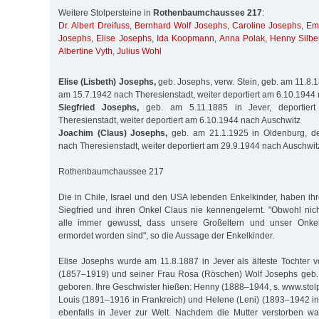
Weitere Stolpersteine in
Rothenbaumchaussee 217
:
Dr. Albert Dreifuss
,
Bernhard Wolf Josephs
,
Caroline Josephs
,
Em
Josephs
,
Elise Josephs
,
Ida Koopmann
,
Anna Polak
,
Henny Silbe
Albertine Vyth
,
Julius Wohl
Elise (Lisbeth) Josephs,
geb. Josephs, verw. Stein, geb. am 11.8.18
am 15.7.1942 nach Theresienstadt, weiter deportiert am 6.10.1944
Siegfried Josephs,
geb. am 5.11.1885 in Jever, deportier
Theresienstadt, weiter deportiert am 6.10.1944 nach Auschwitz
Joachim (Claus) Josephs,
geb. am 21.1.1925 in Oldenburg, de
nach Theresienstadt, weiter deportiert am 29.9.1944 nach Auschwit
Rothenbaumchaussee 217
Die in Chile, Israel und den USA lebenden Enkelkinder, haben ihr
Siegfried und ihren Onkel Claus nie kennengelernt. "Obwohl nich
alle immer gewusst, dass unsere Großeltern und unser Onk
ermordet worden sind", so die Aussage der Enkelkinder.
Elise Josephs wurde am 11.8.1887 in Jever als älteste Tochter
(1857–1919) und seiner Frau Rosa (Röschen) Wolf Josephs geb
geboren. Ihre Geschwister hießen: Henny (1888–1944, s. www.stol
Louis (1891–1916 in Frankreich) und Helene (Leni) (1893–1942 in
ebenfalls in Jever zur Welt. Nachdem die Mutter verstorben wa