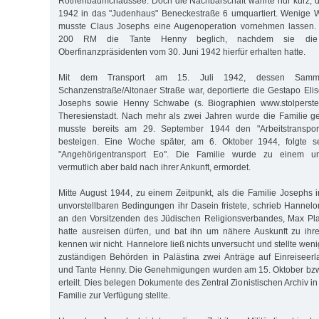
Rothenbaumchaussee. Doch die Nachbarschaft währte nur kurz, d
1942 in das "Judenhaus" Beneckestraße 6 umquartiert. Wenige W
musste Claus Josephs eine Augenoperation vornehmen lassen
200 RM die Tante Henny beglich, nachdem sie die
Oberfinanzpräsidenten vom 30. Juni 1942 hierfür erhalten hatte.
Mit dem Transport am 15. Juli 1942, dessen Sammel
Schanzenstraße/Altonaer Straße war, deportierte die Gestapo Elis
Josephs sowie Henny Schwabe (s. Biographien www.stolperste
Theresienstadt. Nach mehr als zwei Jahren wurde die Familie g
musste bereits am 29. September 1944 den "Arbeitstranspor
besteigen. Eine Woche später, am 6. Oktober 1944, folgte s
"Angehörigentransport Eo". Die Familie wurde zu einem un
vermutlich aber bald nach ihrer Ankunft, ermordet.
Mitte August 1944, zu einem Zeitpunkt, als die Familie Josephs i
unvorstellbaren Bedingungen ihr Dasein fristete, schrieb Hannelo
an den Vorsitzenden des Jüdischen Religionsverbandes, Max Pla
hatte ausreisen dürfen, und bat ihn um nähere Auskunft zu ihre
kennen wir nicht. Hannelore ließ nichts unversucht und stellte wen
zuständigen Behörden in Palästina zwei Anträge auf Einreiseerla
und Tante Henny. Die Genehmigungen wurden am 15. Oktober bzw
erteilt. Dies belegen Dokumente des Zentral Zionistischen Archiv in
Familie zur Verfügung stellte.