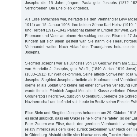
Josephs die 15 Jahre jüngere Paula geb. Josephs (1872–192
Verstorbenen. Die Ehe blieb kinderlos.
Als Elise erwachsen war, heiratete sie den Viehhändler Levy Mo
1914) am 15. Januar 1908. Ihre beiden Söhne Karl-Heinz (1910–
und Herbert (1912–1942 Palästina) kamen in Emden zur Welt. Zwei 
Ehemann und Vater an einem Herzschlag, sodass Elise mit 27 Ja
Kindern auf sich allein gestellt war. Sie nahm die Herausforde
Viehhandel weiter. Nach Ablauf des Trauerjahres heiratete sie
Josephs.
Siegfried Josephs war als Jüngstes von 14 Geschwistern am 5.11.
von Henriette J. Josephs, geb. Wolffs, (1840 Aurich–1919 Jever
(1833–1911) zur Welt gekommen. Seine älteste Schwester Rosa wa
Josephs. Siegfried Josephs arbeitete als Kaufmann und Viehhändle
diente er als Soldat und kehrte mit einer schweren Verletzung (O
wurde ihm die Friedrich-August-Medaille II. Klasse verliehen. Diese
Großherzog Friedrich-August von Oldenburg, überlebte die Schrec
Naziherrschaft und befindet sich heute im Besitz seiner Enkelin Esth
Elise Stein und Siegfried Josephs heirateten am 29. Oktober 1918
es nicht unüblich, dass ein Onkel seine Nichte heiratete", so der 
Beer. Zudem war Elise, durch den geerbten Viehhandel, vermöge
relativ mittellos aus dem Krieg zurück gekommen war. Nach der He
in Oldenburg. Alsbald stellte sich Nachwuchs ein, Tochter Hannel