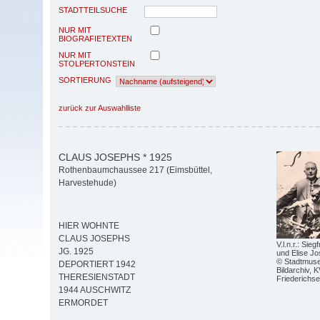
STADTTEILSUCHE
NUR MIT
BIOGRAFIETEXTEN
NUR MIT
STOLPERTONSTEIN
SORTIERUNG
zurück zur Auswahlliste
CLAUS JOSEPHS * 1925
Rothenbaumchaussee 217 (Eimsbüttel,
Harvestehude)
HIER WOHNTE
CLAUS JOSEPHS
V.l.n.r.: Sie
JG. 1925
und Elise J
© Stadtmus
DEPORTIERT 1942
Bildarchiv,
THERESIENSTADT
Friederichse
1944 AUSCHWITZ
ERMORDET