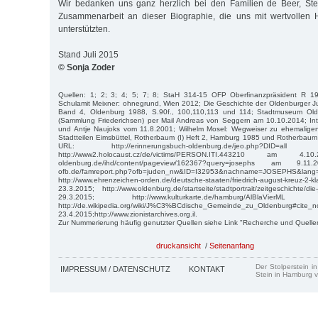
Wir bedanken uns ganz herzlich bei den Familien de Beer, Ste
Zusammenarbeit an dieser Biographie, die uns mit wertvollen 
unterstützten.
Stand Juli 2015
© Sonja Zoder
Quellen: 1; 2; 3; 4; 5; 7; 8; StaH 314-15 OFP Oberfinanzpräsident R 
Schulamit Meixner: ohnegrund, Wien 2012; Die Geschichte der Oldenburger J
Band 4, Oldenburg 1988, S.90f., 100,110,113 und 114; Stadtmuseum Olde
(Sammlung Friederichsen) per Mail Andreas von Seggern am 10.10.2014; In
und Antje Naujoks vom 11.8.2001; Wilhelm Mosel: Wegweiser zu ehemaligen
Stadtteilen Eimsbüttel, Rotherbaum (I) Heft 2, Hamburg 1985 und Rotherbaum 
URL: http://erinnerungsbuch-oldenburg.de/jeo.php?DID
http://www2.holocaust.cz/de/victims/PERSON.ITI.443210 am 4.10.20
oldenburg.de/ihd/content/pageview/162367?query=josephs am 9.11.2
ofb.de/famreport.php?ofb=juden_nw&ID=I32953&nachname=JOSEPHS&
http://www.ehrenzeichen-orden.de/deutsche-staaten/friedrich-august-kre
23.3.2015; http://www.oldenburg.de/startseite/stadtportrait/zeitgeschichte/d
29.3.2015; http://www.kulturkarte.de/hamburg/AlBlaVi
http://de.wikipedia.org/wiki/J%C3%BCdische_Gemeinde_zu_Olde
23.4.2015;http://www.zionistarchives.org.il.
Zur Nummerierung häufig genutzter Quellen siehe Link "Recherche und Quelle
druckansicht
/
Seitenanfang
Der Stolperstein i
IMPRESSUM / DATENSCHUTZ
KONTAKT
Stein in Hamburg v