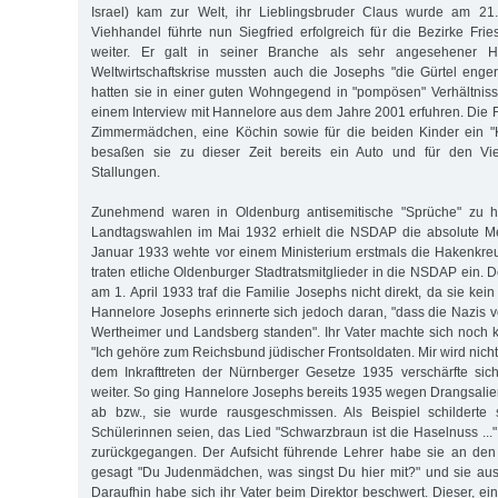
Israel) kam zur Welt, ihr Lieblingsbruder Claus wurde am 21
Viehhandel führte nun Siegfried erfolgreich für die Bezirke Frie
weiter. Er galt in seiner Branche als sehr angesehener H
Weltwirtschaftskrise mussten auch die Josephs "die Gürtel enger
hatten sie in einer guten Wohngegend in "pompösen" Verhältniss
einem Interview mit Hannelore aus dem Jahre 2001 erfuhren. Die F
Zimmermädchen, eine Köchin sowie für die beiden Kinder ein "K
besaßen sie zu dieser Zeit bereits ein Auto und für den Vie
Stallungen.
Zunehmend waren in Oldenburg antisemitische "Sprüche" zu hö
Landtagswahlen im Mai 1932 erhielt die NSDAP die absolute M
Januar 1933 wehte vor einem Ministerium erstmals die Hakenkre
traten etliche Oldenburger Stadtratsmitglieder in die NSDAP ein. 
am 1. April 1933 traf die Familie Josephs nicht direkt, da sie ke
Hannelore Josephs erinnerte sich jedoch daran, "dass die Nazis 
Wertheimer und Landsberg standen". Ihr Vater machte sich noch k
"Ich gehöre zum Reichsbund jüdischer Frontsoldaten. Mir wird nicht
dem Inkrafttreten der Nürnberger Gesetze 1935 verschärfte sic
weiter. So ging Hannelore Josephs bereits 1935 wegen Drangsali
ab bzw., sie wurde rausgeschmissen. Als Beispiel schilderte 
Schülerinnen seien, das Lied "Schwarzbraun ist die Haselnuss ...
zurückgegangen. Der Aufsicht führende Lehrer habe sie an de
gesagt "Du Judenmädchen, was singst Du hier mit?" und sie aus
Daraufhin habe sich ihr Vater beim Direktor beschwert. Dieser, e