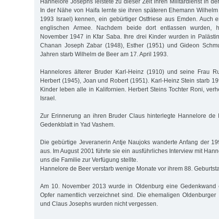
Hannelore Josephs leistete zu dieser Zeit ihren Militärdienst in d
In der Nähe von Haifa lernte sie ihren späteren Ehemann Wilhel
1993 Israel) kennen, ein gebürtiger Ostfriese aus Emden. Auch er
englischen Armee. Nachdem beide dort entlassen wurden, h
November 1947 in Kfar Saba. Ihre drei Kinder wurden in Palästin
Chanan Joseph Zabar (1948), Esther (1951) und Gideon Schmue
Jahren starb Wilhelm de Beer am 17. April 1993.
Hannelores älterer Bruder Karl-Heinz (1910) und seine Frau R
Herbert (1945), Joan und Robert (1951). Karl-Heinz Stein starb 1
Kinder leben alle in Kalifornien. Herbert Steins Tochter Roni, verh
Israel.
Zur Erinnerung an ihren Bruder Claus hinterlegte Hannelore de
Gedenkblatt in Yad Vashem.
Die gebürtige Jeveranerin Antje Naujoks wanderte Anfang der 19
aus. Im August 2001 führte sie ein ausführliches Interview mit Han
uns die Familie zur Verfügung stellte.
Hannelore de Beer verstarb wenige Monate vor ihrem 88. Geburtst
Am 10. November 2013 wurde in Oldenburg eine Gedenkwand e
Opfer namentlich verzeichnet sind. Die ehemaligen Oldenburger B
und Claus Josephs wurden nicht vergessen.