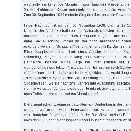
wechselte sie für einige Monate in das Haus des Pferdehändler
Straße Nedderend. Dieser emigrierte mit seiner Familie Ende 
Zum 30. September 1938 meldete Siegfried Josephs sein Gewerbe
In der Nacht vom 9. auf den 10. November 1938, brannte die S
Noch in der Nacht verhafteten die Nationalsozialisten mehr al
darunter der Landesrabbiner Leo Trepp und Siegfried Josephs.
unter SA-Bewachung, vorbei an der noch brennenden Syna
eskortiert, wo sie in "Schutzhaft" genommen und ins KZ Sachsenh
Elise Josephs erreichte, dank eines Attestes des ihren Man
Schmeling, Siegfrieds Freilassung aus Sachsenhausen. Zu di
Hannelore Josephs einige Tage bei ihrer Familie auf. D
wahrscheinlich den letzten Anstoß zu ihrer Emigration nach Schw
sich ihr über den Hechaluz auch die Möglichkeit, die Ausbildung 
1939 besuchte sie zum letzten Mal Oldenburg und reiste dann p
Südschweden, wo sie nach zwei Jahren ihre Ausbildung abschloss
sie ihre Reise auf dem Landweg über Finnland, Sowjetunion, Türk
nach Palästina, wo sie im selben Monat eintraf.
Die dramatischen Ereignisse bewirkten ein Umdenken in der Famil
war, sind wir an den Hohen Feiertagen in die Synagoge gegange
von Hannelore Josephs, aber "nach der Bar Mizwa meines Brud
nach dem 13. Lebensjahr, begann unser Haushalt Koscher zu werd
Die Familie zog erneut um, in die Grüne Straße, in das Haus der 