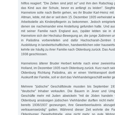
hilflos reagiert: "Die Zeiten sind jetzt so" und ihm den Ratschl
das Kind aus der Schule, bevor es anfängt zu leiden". Siegfri
Hannelore solle nach Berlin gehen, wo ihr Bruder Karl-Heinz mit 
Altman, lebte, mit der er seit dem 15. Dezember 1935 verheiratet wa
Arbeitsstelle als Kinderpflegerin zu bekommen. Jedoch emigriert
denen sie nacheinander eine Anstellung gefunden hatte. Und au
mit seiner Familie nach England aus, (später lebten sie in 
Hannelore sich der Hechaluz-Bewegung an, die junge Jüdinnen u
in Palästina vorbereiteten und dafür Hachscharah-Zentren 
Ausbildung in landwirtschaftlichen, handwerklichen oder hauswirtsc
kehrte sie häufig zu ihrer Familie nach Oldenburg zurück. Das Au
1938 geschlossen.
Hannelores älterer Bruder Herbert kehrte nach einer zweieinhal
Holland, im Dezember 1935 nach Oldenburg zurück. Kurz nach sein
Oldenburg Richtung Palästina, als er einen Viehtransport dort
Auskunft der Familie, soll er dort das Viehhandelsgeschäft weiter g
Mehrere "jüdische" Geschäftsleute mussten bis September 19
"deutsche" Inhaber verkaufen. Die Bauern in Jever und Umg
Geschäfte mehr mit Juden abwickeln "mit de Jöden handeln w
Oldenburg ansässigen jüdischen Viehhändler durften nicht mehr
bereits 1936/1937 gezwungen, ihre Gewerbeerlaubnis abzugebe
vertrauenswürdig" galten. Während dieser Zeit wohnte die Fa
Oldenburger Ziegelhofstraße, eine nicht mehr so gute Wohn